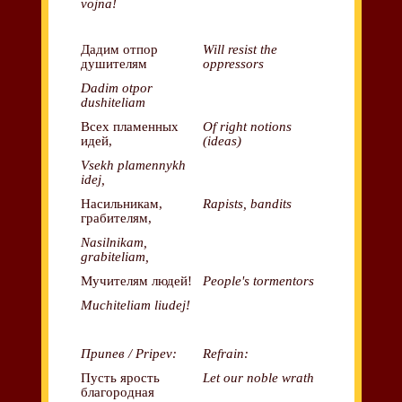
vojna!
Дадим отпор
Will resist the
душителям
oppressors
Dadim otpor
dushiteliam
Всех пламенных
Of right notions
идей,
(ideas)
Vsekh plamennykh
idej,
Насильникам,
Rapists, bandits
грабителям,
Nasilnikam,
grabiteliam,
Мучителям людей!
People's tormentors
Muchiteliam liudej!
Припев / Pripev:
Refrain:
Пусть ярость
Let our noble wrath
благородная