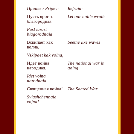
Припев / Pripev:
Refrain:
Пусть ярость
Let our noble wrath
благородная
Pust iarost
blagorodnaia
Вскипает как
Seethe like waves
волна,
Vskipaet kak volna,
Идет война
The national war is
народная,
going
Idet vojna
narodnaia,
Священная война!
The Sacred War
Sviashchennaia
vojna!