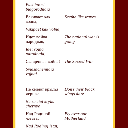
Pust iarost
blagorodnaia
Вскипает как
Seethe like waves
волна,
Vskipaet kak volna,
Идет война
The national war is
народная,
going
Idet vojna
narodnaia,
Священная война!
The Sacred War
Sviashchennaia
vojna!
Не смеют крылья
Don't their black
черные
wings dare
Ne smeiut krylia
chernye
Над Родиной
Fly over our
летать,
Motherland
Nad Rodinoj letat,