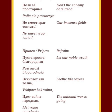
Поля её
Don't the ennemy
просторные
dare tread
Polia eio prostornye
Не смеет враг
Our immense fields
топтать!
Ne smeet vrag
toptat!
Припев / Pripev:
Refrain:
Пусть ярость
Let our noble wrath
благородная
Pust iarost
blagorodnaia
Вскипает как
Seethe like waves
волна,
Vskipaet kak volna,
Идет война
The national war is
народная,
going
Idet vojna
narodnaia,