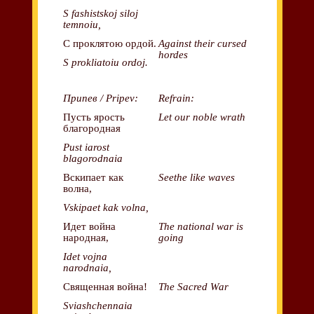
S fashistskoj siloj
temnoiu,
С проклятою ордой.
Against their cursed
hordes
S prokliatoiu ordoj.
Припев / Pripev:
Refrain:
Пусть ярость
Let our noble wrath
благородная
Pust iarost
blagorodnaia
Вскипает как
Seethe like waves
волна,
Vskipaet kak volna,
Идет война
The national war is
народная,
going
Idet vojna
narodnaia,
Священная война!
The Sacred War
Sviashchennaia