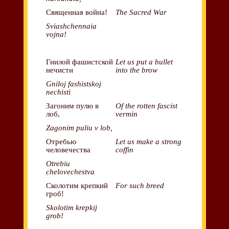
Священная война!
The Sacred War
Sviashchennaia
vojna!
Гнилой фашистской
Let us put a bullet
нечисти
into the brow
Gniloj fashistskoj
nechisti
Загоним пулю в
Of the rotten fascist
лоб,
vermin
Zagonim puliu v lob,
Отребью
Let us make a strong
человечества
coffin
Otrebiu
chelovechestva
Сколотим крепкий
For such breed
гроб!
Skolotim krepkij
grob!