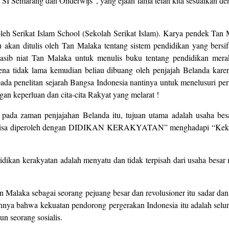
“SI Semarang dan Onderwijs”, yang ejaan lama telah kita sesuaikan den
oleh Serikat Islam School (Sekolah Serikat Islam). Karya pendek Tan
akan ditulis oleh Tan Malaka tentang sistem pendidikan yang bersif
sib niat Tan Malaka untuk menulis buku tentang pendidikan merak
na tidak lama kemudian beliau dibuang oleh penjajah Belanda karen
pada penelitan sejarah Bangsa Indonesia nantinya untuk menelusuri pe
an keperluan dan cita-cita Rakyat yang melarat !
 pada zaman penjajahan Belanda itu, tujuan utama adalah usaha be
h bisa diperoleh dengan DIDIKAN KERAKYATAN” menghadapi “Kek
endidikan kerakyatan adalah menyatu dan tidak terpisah dari usaha be
 Malaka sebagai seorang pejuang besar dan revolusioner itu sadar dan
nannya bahwa kekuatan pendorong pergerakan Indonesia itu adalah selur
un seorang sosialis.