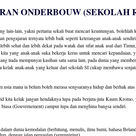
RAN ONDERBOUW (SEKOLAH 
ang lain-lain, yakni pertama sekali buat mencari keuntungan, bolehla
n pengajaran ternyata lebih baik seperti keterangan anak-anak sendiri 
 lebih sehat dan lebih dekat pada watak dan sifat anak asal dari Timu
 kita yang anak-anak suka bekerja keras untuk mencari kepandaian, y
yang tiada mempunyai kasihan satu sama lain, pada dunia yang member
ya kelak anak-anak yang keluar dari sekolah SI cukup membawa senjat
am usia mana ia belum boleh merasa sengsaranya hidup dan berhak atas
urid kita kelak jangan hendaknya lupa pada berjuta-juta Kaum Kromo
h biasa (Gouvernement) campur lupa dan menghina bangsa sendiri.
dalam dunia kemodalan (berhitung, menulis, ilmu bumi, bahasa Beland
p, dengan jalan pergaulan (verenniging).