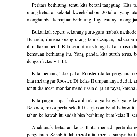
Perkara berhitung, tentu kita berani tanggung. Kita t
orang keluaran sekolah kweekshchool 20 tahun yang lala
menghambat kemajuan berhitung. Juga caranya mengajar. 
Bukankah seperti sekarang guru-guru mabuk methode (ca
Belanda, dimana orang-orang tani desapun, beberapa 
dimuliakan betul. Kita sendiri masih ingat akan masa, d
kemauan berhitung itu. Yang pandai kita suruh terus,
dengan kelas V HIS.
Kita memang tidak pakai Rooster (daftar pengajaran) 
kita melanggar Rooster. Di kelas II umpamanya duduk ana
tentu dia mesti mondar-mandir saja di jalan rayat, karena
Kita jangan lupa, bahwa diantaranya banyak yang k
Belanda, maka perlu sekali kita ajarkan betul bahasa i
tahun ke bawah itu sudah bisa berhitung buat kelas II, s
Anak-anak keluaran kelas II itu menjadi pertimbang
pengajaran. Sebab itulah mereka itu merasa sampai hat