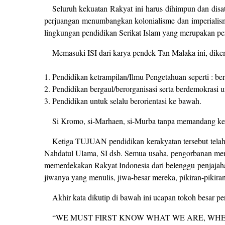
Seluruh kekuatan Rakyat ini harus dihimpun dan dis
perjuangan menumbangkan kolonialisme dan imperialisme
lingkungan pendidikan Serikat Islam yang merupakan pe
Memasuki ISI dari karya pendek Tan Malaka ini, di
1. Pendidikan ketrampilan/Ilmu Pengetahuan seperti :
2. Pendidikan bergaul/berorganisasi serta berdemokrasi 
3. Pendidikan untuk selalu berorientasi ke bawah.
Si Kromo, si-Marhaen, si-Murba tanpa memandang kep
Ketiga TUJUAN pendidikan kerakyatan tersebut telah
Nahdatul Ulama, SI dsb. Semua usaha, pengorbanan mer
memerdekakan Rakyat Indonesia dari belenggu penjajaha
jiwanya yang menulis, jiwa-besar mereka, pikiran-pikir
Akhir kata dikutip di bawah ini ucapan tokoh besa
“WE MUST FIRST KNOW WHAT WE ARE, WHE