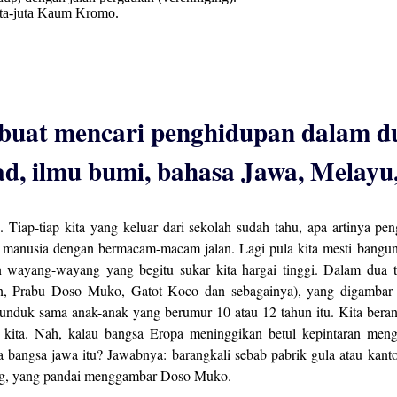
uta-juta Kaum Kromo.
 buat mencari penghidupan dalam d
d, ilmu bumi, bahasa Jawa, Melayu,
. Tiap-tiap kita yang keluar dari sekolah sudah tahu, apa artinya pe
i manusia dengan bermacam-macam jalan. Lagi pula kita mesti bangunka
ayang-wayang yang begitu sukar kita hargai tinggi. Dalam dua tig
Prabu Doso Muko, Gatot Koco dan sebagainya), yang digambar o
tunduk sama anak-anak yang berumur 10 atau 12 tahun itu. Kita bera
k kita. Nah, kalau bangsa Eropa meninggikan betul kepintaran meng
angsa jawa itu? Jawabnya: barangkali sebab pabrik gula atau kanto
ang, yang pandai menggambar Doso Muko.