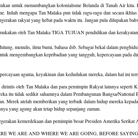
atukan untuk menumbangkan kolonialisme Belanda di Tanah Air kita. 
. Inilah mengapa Tan Malaka pun tidak ragu-ragu dan secara ikhlas
rgerakan rakyat yang hebat pada waktu itu. Jangan pula dilupakan bah
kemukakan oleh Tan Malaka TIGA TUJUAN pendidikan dan kerakyatan s
 berhitung, menulis, ilmu bumi, bahasa dsb. Sebagai bekal dalam pe
untuk mengembangkan kepribadian yang tangguh, kepercayaan pada diri s
ercayaan agama, keyakinan dan kedudukan mereka, dalam hal ini term
 dirintis oleh Tan Malaka dan para pemimpin Rakyat lainnya seperti
eka itu tidak sedikit sahamnya dalam Pembangunan Bangsa/National
n. Merek atelah memberikan yang terbaik dalam hidup mereka kepada B
annya yang agung akan tetap hidup sepanjang zaman.
r pergerakan kemerdekaan dan pemimpin besar Presiden Amerika Ser
RE WE ARE AND WHERE WE ARE GOING, BEFORE SAYING