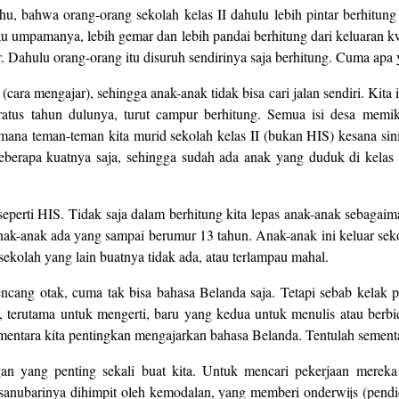
ahu, bahwa orang-orang sekolah kelas II dahulu lebih pintar berhitung
u umpamanya, lebih gemar dan lebih pandai berhitung dari keluaran k
Dahulu orang-orang itu disuruh sendirinya saja berhitung. Cuma apa y
ra mengajar), sehingga anak-anak tidak bisa cari jalan sendiri. Kita i
ratus tahun dulunya, turut campur berhitung. Semua isi desa memi
imana teman-teman kita murid sekolah kelas II (bukan HIS) kesana sini
 beberapa kuatnya saja, sehingga sudah ada anak yang duduk di kel
seperti HIS. Tidak saja dalam berhitung kita lepas anak-anak sebagai
k-anak ada yang sampai berumur 13 tahun. Anak-anak ini keluar sekola
 sekolah yang lain buatnya tidak ada, atau terlampau mahal.
encang otak, cuma tak bisa bahasa Belanda saja. Tetapi sebab kela
tu, terutama untuk mengerti, baru yang kedua untuk menulis atau berb
ementara kita pentingkan mengajarkan bahasa Belanda. Tentulah sementara
an yang penting sekali buat kita. Untuk mencari pekerjaan mereka 
i sanubarinya dihimpit oleh kemodalan, yang memberi onderwijs (pe