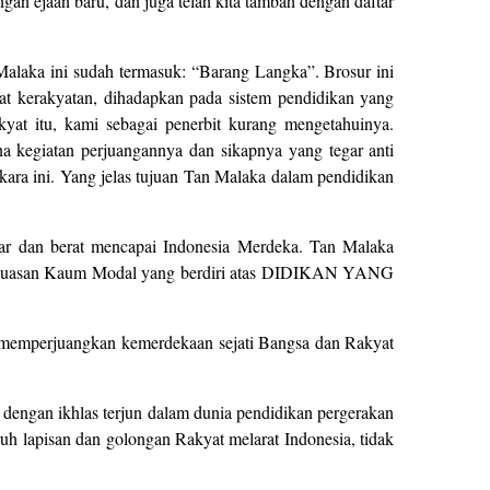
gan ejaan baru, dan juga telah kita tambah dengan daftar
 Malaka ini sudah termasuk: “Barang Langka”. Brosur ini
at kerakyatan, dihadapkan pada sistem pendidikan yang
yat itu, kami sebagai penerbit kurang mengetahuinya.
a kegiatan perjuangannya dan sikapnya yang tegar anti
rkara ini. Yang jelas tujuan Tan Malaka dalam pendidikan
sar dan berat mencapai Indonesia Merdeka. Tan Malaka
uasan Kaum Modal yang berdiri atas DIDIKAN YANG
sar memperjuangkan kemerdekaan sejati Bangsa dan Rakyat
 dengan ikhlas terjun dalam dunia pendidikan pergerakan
uh lapisan dan golongan Rakyat melarat Indonesia, tidak