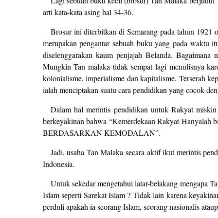
Lagi sebuah buku kecil (brosur) Tan Malaka berjudul 
arti kata-kata asing hal 34-36.
Brosur ini diterbitkan di Semarang pada tahun 1921 
merupakan pengantar sebuah buku yang pada waktu itu 
diselenggarakan kaum penjajah Belanda. Bagaimana na
Mungkin Tan malaka tidak sempat lagi menulisnya kare
kolonialisme, imperialisme dan kapitalisme. Terserah ke
ialah menciptakan suatu cara pendidikan yang cocok deng
Dalam hal merintis pendidikan untuk Rakyat miskin
berkeyakinan bahwa “Kemerdekaan Rakyat Hanyala
BERDASARKAN KEMODALAN”.
Jadi, usaha Tan Malaka secara aktif ikut merintis p
Indonesia.
Untuk sekedar mengetahui latar-belakang mengapa Tan
Islam seperti Sarekat Islam ? Tidak lain karena keyaki
perduli apakah ia seorang Islam, seorang nasionalis ataup