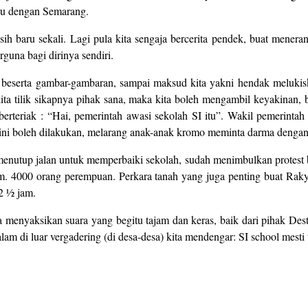
ju dengan Semarang.
ih baru sekali. Lagi pula kita sengaja bercerita pendek, buat mener
rguna bagi dirinya sendiri.
, beserta gambar-gambaran, sampai maksud kita yakni hendak melukis
 kita tilik sikapnya pihak sana, maka kita boleh mengambil keyakinan, 
erteriak : “Hai, pemerintah awasi sekolah SI itu”. Wakil pemerinta
ini boleh dilakukan, melarang anak-anak kromo meminta darma dengan 
 menutup jalan untuk memperbaiki sekolah, sudah menimbulkan protest 
plm. 4000 orang perempuan. Perkara tanah yang juga penting buat R
2 ½ jam.
 menyaksikan suara yang begitu tajam dan keras, baik dari pihak Destu
m di luar vergadering (di desa-desa) kita mendengar: SI school mesti 