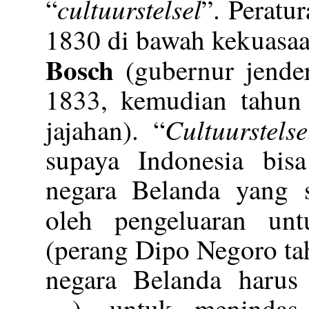
cultuurstelsel
“
”. Peratu
1830 di bawah kekuasa
Bosch
(gubernur jende
1833, kemudian tahun
Cultuurstelse
jajahan). “
supaya Indonesia bis
negara Belanda yang 
oleh pengeluaran u
(perang Dipo Negoro ta
negara Belanda harus 
—), untuk menindas 