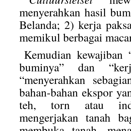
menyerahkan hasil bum
Belanda; 2) kerja paks
memikul berbagai maca
Kemudian kewajiban “
buminya” dan “kerj
“menyerahkan sebagia
bahan-bahan ekspor yan
teh, torn atau ind
mengerjakan tanah ba
membuka tanah, mena