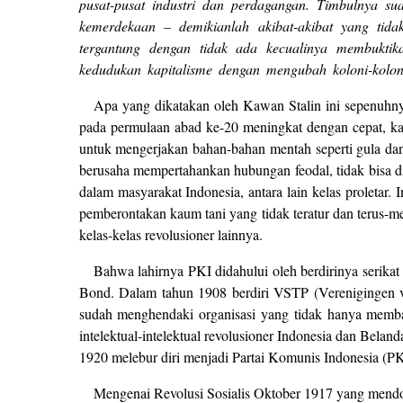
pusat-pusat industri dan perdagangan. Timbulnya su
kemerdekaan – demikianlah akibat-akibat yang tidak
tergantung dengan tidak ada kecualinya membuktik
kedudukan kapitalisme dengan mengubah koloni-kolon
Apa yang dikatakan oleh Kawan Stalin ini sepenuhny
pada permulaan abad ke-20 meningkat dengan cepat, kap
untuk mengerjakan bahan-bahan mentah seperti gula dan k
berusaha mempertahankan hubungan feodal, tidak bisa di
dalam masyarakat Indonesia, antara lain kelas proletar
pemberontakan kaum tani yang tidak teratur dan terus-m
kelas-kelas revolusioner lainnya.
Bahwa lahirnya PKI didahului oleh berdirinya serikat
Bond. Dalam tahun 1908 berdiri VSTP (Verenigingen van
sudah menghendaki organisasi yang tidak hanya membat
intelektual-intelektual revolusioner Indonesia dan Bel
1920 melebur diri menjadi Partai Komunis Indonesia (PK
Mengenai Revolusi Sosialis Oktober 1917 yang mendo