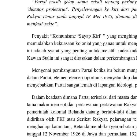
“Partai masih gelap sama sekali tentang perlunya
‘diktator proletariat’. Penyelewengan ke kiri dari 
Rakyat Timur pada tanggal 18 Mei 1925, dimana di
menjadi sekte”.
Penyakit “Komunisme ‘Sayap Kiri’ ” yang menghinggap
memudahkan kekuasaan kolonial yang ganas untuk mengh
ini adalah syarat yang penting untuk melatih kader-ka
Kawan Stalin ini sangat dirasakan dalam perkembangan 
Mengenai pembangunan Partai ketika itu belum mungk
dalam Partai, elemen-elemen oportunis menyelundup dan
menyebabkan Partai sangat lemah di lapangan ideologi, po
Dalam keadaan dimana Partai terisolasi dari massa d
lama makin merosot dan perlawanan-perlawanan Rakyat y
pemerintah kolonial Belanda datang bertubi-tubi da
didirikan oleh PKI atau Serikat Rakyat, pelarangan 
menghadapi kaum tani, Belanda membikin gerombolan-ge
tanggal 12 November 1926 di Jawa dan permulaan 1927