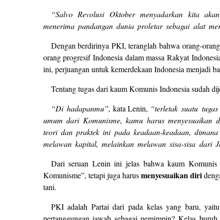
“Salvo Revolusi Oktober menyadarkan kita akan
menerima pandangan dunia proletar sebagai alat me
Dengan berdirinya PKI, teranglah bahwa orang-orang 
orang progresif Indonesia dalam massa Rakyat Indonesi
ini, perjuangan untuk kemerdekaan Indonesia menjadi bag
Tentang tugas dari kaum Komunis Indonesia sudah dij
“Di hadapanmu”,
kata Lenin,
“terletak suatu tuga
umum dari Komunisme, kamu harus menyesuaikan dir
teori dan praktek ini pada keadaan-keadaan, diman
melawan kapital, melainkan melawan sisa-sisa dari 
Dari seruan Lenin ini jelas bahwa kaum Komunis 
menyesuaikan diri
Komunisme”, tetapi juga harus
denga
tani.
PKI adalah Partai dari pada kelas yang baru, yai
pertanggungan jawab sebagai pemimpin? Kelas buruh I