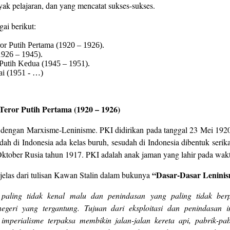
yak pelajaran, dan yang mencatat sukses-sukses.
ai berikut:
r Putih Pertama (1920 – 1926).
1926 – 1945).
Putih Kedua (1945 – 1951).
ai (1951 - …)
Teror Putih Pertama
(1920 – 1926)
a dengan Marxisme-Leninisme. PKI didirikan pada tanggal 23 Mei 1920 
udah di Indonesia ada kelas buruh, sesudah di Indonesia dibentuk seri
Oktober Rusia tahun 1917. PKI adalah anak jaman yang lahir pada wak
“Dasar-Dasar Lenini
elas dari tulisan Kawan Stalin dalam bukunya
g paling tidak kenal malu dan penindasan yang paling tidak ber
egeri yang tergantung. Tujuan dari eksploitasi dan penindasan 
i imperialisme terpaksa membikin jalan-jalan kereta api, pabrik-p