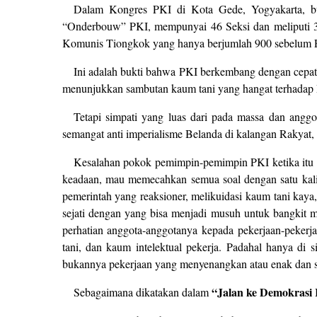
Dalam Kongres PKI di Kota Gede, Yogyakarta, bu
“Onderbouw” PKI, mempunyai 46 Seksi dan meliputi 31
Komunis Tiongkok yang hanya berjumlah 900 sebelum P
Ini adalah bukti bahwa PKI berkembang dengan cepat
menunjukkan sambutan kaum tani yang hangat terhadap PK
Tetapi simpati yang luas dari pada massa dan anggo
semangat anti imperialisme Belanda di kalangan Rakyat,
Kesalahan pokok pemimpin-pemimpin PKI ketika itu i
keadaan, mau memecahkan semua soal dengan satu kali 
pemerintah yang reaksioner, melikuidasi kaum tani kaya,
sejati dengan yang bisa menjadi musuh untuk bangkit me
perhatian anggota-anggotanya kepada pekerjaan-pekerj
tani, dan kaum intelektual pekerja. Padahal hanya di s
bukannya pekerjaan yang menyenangkan atau enak dan son
“Jalan ke Demokrasi 
Sebagaimana dikatakan dalam