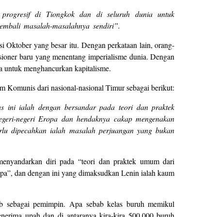
progresif di Tiongkok dan di seluruh dunia untuk
embali masalah-masalahnya sendiri”.
i Oktober yang besar itu. Dengan perkataan lain, orang-
usioner baru yang menentang imperialisme dunia. Dengan
nia untuk menghancurkan kapitalisme.
 Komunis dari nasional-nasional Timur sebagai berikut:
as ini ialah dengan bersandar pada teori dan praktek
egeri-negeri Eropa dan hendaknya cakap mengenakan
rlu dipecahkan ialah masalah perjuangan yang bukan
menyandarkan diri pada “teori dan praktek umum dari
opa”, dan dengan ini yang dimaksudkan Lenin ialah kaum
wab sebagai pemimpin. Apa sebab kelas buruh memikul
nerima upah dan di antaranya kira-kira 500.000 buruh