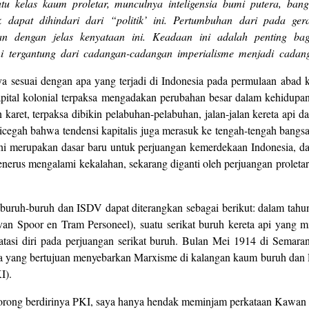
atu kelas kaum proletar, munculnya inteligensia bumi putera, ba
 dapat dihindari dari “politik’ ini. Pertumbuhan dari pada ger
an dengan jelas kenyataan ini. Keadaan ini adalah penting bag
i tergantung dari cadangan-cadangan imperialisme menjadi cadang
a sesuai dengan apa yang terjadi di Indonesia pada permulaan abad 
ital kolonial terpaksa mengadakan perubahan besar dalam kehidupan 
aret, terpaksa dibikin pelabuhan-pelabuhan, jalan-jalan kereta api d
cegah bahwa tendensi kapitalis juga merasuk ke tengah-tengah bangsa
. Ini merupakan dasar baru untuk perjuangan kemerdekaan Indonesia, da
enerus mengalami kekalahan, sekarang diganti oleh perjuangan proleta
 buruh-buruh dan ISDV dapat diterangkan sebagai berikut: dalam tahun
 Spoor en Tram Personeel), suatu serikat buruh kereta api yang mi
asi diri pada perjuangan serikat buruh. Bulan Mei 1914 di Semaran
anda yang bertujuan menyebarkan Marxisme di kalangan kaum buruh dan
I).
rong berdirinya PKI, saya hanya hendak meminjam perkataan Kawan M