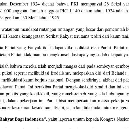
lan Desember 1924 dicatat bahwa PKI mempunyai 28 Seksi yang 
.000 anggota. Jumlah anggota PKI 1.140 dalam tahun 1924 adalah s
ergerakan “30 Mei” tahun 1925.
 walaupun mendapat rintangan-rintangan yang besar dari pemerintah 
I karena keanggotaan Serikat Rakyat terutama terdiri dari kaum tani
ta Partai yang banyak tidak dapat dikonsolidasi oleh Partai. Part
 tetapi Partai tidak mampu mengkonsolidasi apa yang sudah dicapainya.
alah bahwa mereka telah menjadi mangsa dari pada semboyan-semboyan
pukul seperti: melikuidasi feodalisme, melepaskan diri dari Beland
 melikuidasi kaum borjuis nasional. Dengan sendirinya, akibat dari pa
lawan Partai. Ini berakibat Partai mengisolasi diri sendiri dan ini s
aan praktis yang kecil-kecil, yang remeh-remeh yang ada hubungann
ini, dalam pekerjaan ini, Partai bisa mempersatukan massa pekerja yan
der kesukaran-kesukaran. Tetapi, jalan lain tidak ada untuk mengera
Rakyat Bagi Indonesia”
, yaitu laporan umum kepada Kongres Nasiona