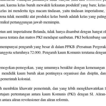
tani, karena kelas buruh mewakili kekuatan produktif yang baru; kelas 
as ini menderita tiga macam tindasan, yaitu tindasan imperialisme, 
rena tidak memiliki alat produksi kelas buruh adalah kelas yang paling
memikul pertanggungan jawab memimpin.
iun anti imperialisme Belanda, tidak hanya disambut dengan hangat ol
massa tentara dan matros PKI mendapat sambutan. PKI berkembang san
mempunyai pengaruh yang besar di dalam PPKB (Persatuan Pergera
n anggota seluruhnya 72.000. Pengaruh kaum Komunis terutama dengan m
i pemogokan-pemogokan, yang umumnya berakhir dengan kemenanga
, mendidik kaum buruh akan pentingnya organisasi dan disiplin,
pemerintah kolonial.
h membikin khawatir pemerintah, dan yang lebih mengkhawatirkan l
rtajam pertentangan antara kaum Komunis (PKI) dengan SI. Aliran-
tara aliran revolusioner dan aliran reformis.