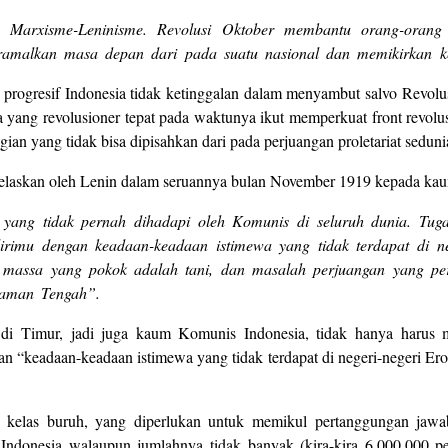
 Marxisme-Leninisme. Revolusi Oktober membantu orang-orang 
ramalkan masa depan dari pada suatu nasional dan memikirkan k
progresif Indonesia tidak ketinggalan dalam menyambut salvo Revolus
a yang revolusioner tepat pada waktunya ikut memperkuat front revol
ian yang tidak bisa dipisahkan dari pada perjuangan proletariat sedu
elaskan oleh Lenin dalam seruannya bulan November 1919 kepada kaum
s yang tidak pernah dihadapi oleh Komunis di seluruh dunia. Tug
imu dengan keadaan-keadaan istimewa yang tidak terdapat di n
a massa yang pokok adalah tani, dan masalah perjuangan yang pe
Jaman Tengah”.
di Timur, jadi juga kaum Komunis Indonesia, tidak hanya harus 
n “keadaan-keadaan istimewa yang tidak terdapat di negeri-negeri Er
tu kelas buruh, yang diperlukan untuk memikul pertanggungan ja
ndonesia walaupun jumlahnya tidak banyak (kira-kira 6.000.000 pe