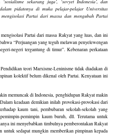
‘sosialisme sekarang juga’, ‘sovyet Indonesia’, dan
 dalam pidatonya di muka pelajar-pelajar Universitas
mengisolasi Partai dari massa dan mengubah Partai
engisolasi Partai dari massa Rakyat yang luas, dan ini
in bahwa “Perjuangan yang teguh melawan penyelewengan
egeri-negeri tergantung di timur”. Kebenaran perkataan
Pendidikan teori Marxisme-Leninisme tidak diadakan di
mpinan kolektif belum dikenal oleh Partai. Kenyataan ini
s makin memuncak di Indonesia, penghidupan Rakyat makin
Dalam keadaan demikian inilah provokasi-provokasi dari
terhadap kaum tani, pembubaran sekolah-sekolah yang
ap pemimpin-pemimpin kaum buruh, dll. Terutama untuk
muanya ini menyebabkan timbulnya pemberontakan Rakyat
pan untuk sedapat mungkin memberikan pimpinan kepada