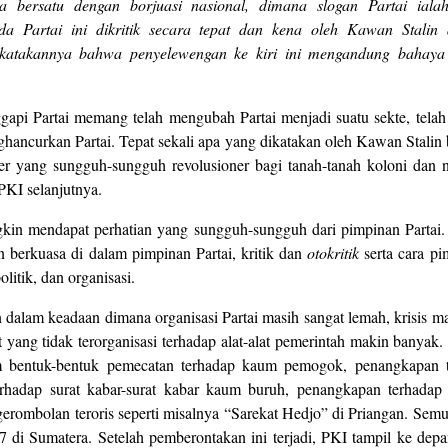
 bersatu dengan borjuasi nasional, dimana slogan Partai ialah 
pada Partai ini dikritik secara tepat dan kena oleh Kawan Stalin
katakannya bahwa penyelewengan ke kiri ini mengandung bahaya 
i Partai memang telah mengubah Partai menjadi suatu sekte, telah m
ancurkan Partai. Tepat sekali apa yang dikatakan oleh Kawan Stal
der yang sungguh-sungguh revolusioner bagi tanah-tanah koloni dan n
PKI selanjutnya.
in mendapat perhatian yang sungguh-sungguh dari pimpinan Partai. 
 berkuasa di dalam pimpinan Partai, kritik dan
otokritik
serta cara pi
litik, dan organisasi.
an dalam keadaan dimana organisasi Partai masih sangat lemah, krisi
ang tidak terorganisasi terhadap alat-alat pemerintah makin banyak. 
lam bentuk-bentuk pemecatan terhadap kaum pemogok, penangkapan 
terhadap surat kabar-surat kabar kaum buruh, penangkapan terhad
rombolan teroris seperti misalnya “Sarekat Hedjo” di Priangan. Se
 di Sumatera. Setelah pemberontakan ini terjadi, PKI tampil ke de