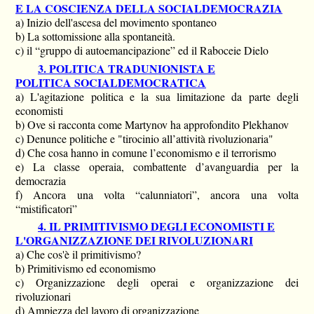
E LA COSCIENZA DELLA SOCIALDEMOCRAZIA
a) Inizio dell'ascesa del movimento spontaneo
b) La sottomissione alla spontaneità.
c) il “gruppo di autoemancipazione” ed il Raboceie Dielo
3. POLITICA TRADUNIONISTA E
POLITICA SOCIALDEMOCRATICA
a) L'agitazione politica e la sua limitazione da parte degli
economisti
b) Ove si racconta come Martynov ha approfondito Plekhanov
c) Denunce politiche e "tirocinio all’attività rivoluzionaria"
d) Che cosa hanno in comune l’economismo e il terrorismo
e) La classe operaia, combattente d’avanguardia per la
democrazia
f) Ancora una volta “calunniatori”, ancora una volta
“mistificatori”
4. IL PRIMITIVISMO DEGLI ECONOMISTI E
L'ORGANIZZAZIONE DEI RIVOLUZIONARI
a) Che cos'è il primitivismo?
b) Primitivismo ed economismo
c) Organizzazione degli operai e organizzazione dei
rivoluzionari
d) Ampiezza del lavoro di organizzazione