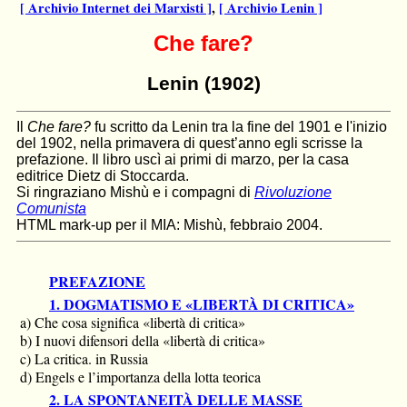
[ Archivio Internet dei Marxisti ]
,
[ Archivio Lenin ]
Che fare?
Lenin (1902)
Il
Che fare?
fu scritto da Lenin tra la fine del 1901 e l'inizio
del 1902, nella primavera di quest’anno egli scrisse la
prefazione. Il libro uscì ai primi di marzo, per la casa
editrice Dietz di Stoccarda.
Si ringraziano Mishù e i compagni di
Rivoluzione
Comunista
HTML mark-up per il MIA: Mishù, febbraio 2004.
PREFAZIONE
1. DOGMATISMO E «LIBERTÀ DI CRITICA»
a) Che cosa significa «libertà di critica»
b) I nuovi difensori della «libertà di critica»
c) La critica. in Russia
d) Engels e l’importanza della lotta teorica
2. LA SPONTANEITÀ DELLE MASSE