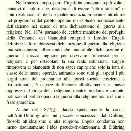
Nello stesso tempo, però, Engels ha condannato più volte i
tentativi di coloro che, desiderosi di essere “più a sinistra” o
“più rivoluzionari” della socialdemocrazia, volevano introdurre
nel programma del partito operaio un esplicito riconoscimento
dell’ateismo nel senso di una dichiarazione di guerra alla
religione. Nel 1874, parlando del celebre manifesto dei profughi
della Comune, dei blanquisti emigrati a Londra, Engels
definisce la loro chiassosa dichiarazione di guerra alla religione
una sciocchezza, affermando che una simile dichiarazione di
guerra il mezzo migliore per ravvivare l’interesse per la
religione e per ostacolare la sua reale estinzione. Engels
rimprovera al blanquisti di non saper capire che solo la lotta di
classe delle masse operaie, attirando sotto tutti gli aspetti i più
larghi strati del proletariato alla prassi sociale cosciente e
rivoluzionaria; è capace di liberare effettivamente le masse
oppresse dal giogo della religione, mentre proclamare compito
politico del partito operaio la guerra alla religione non è che una
frase anarchica.
Anche nel 1877
[3]
, dando spietatamente la caccia
nell’Anti-Dühring alle più piccole concessioni del Dühring
filosofo all’idealismo e alla religione Engels condanna non
meno risolutamente l’idea pseudo-rivoluzionaria di Dühring