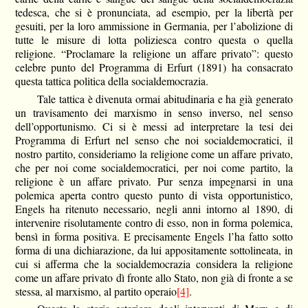
tedesca, che si è pronunciata, ad esempio, per la libertà per
gesuiti, per la loro ammissione in Germania, per l’abolizione di
tutte le misure di lotta poliziesca contro questa o quella
religione. “Proclamare la religione un affare privato”: questo
celebre punto del Programma di Erfurt (1891) ha consacrato
questa tattica politica della socialdemocrazia.
Tale tattica è divenuta ormai abitudinaria e ha già generato
un travisamento dei marxismo in senso inverso, nel senso
dell’opportunismo. Ci si è messi ad interpretare la tesi dei
Programma di Erfurt nel senso che noi socialdemocratici, il
nostro partito, consideriamo la religione come un affare privato,
che per noi come socialdemocratici, per noi come partito, la
religione è un affare privato. Pur senza impegnarsi in una
polemica aperta contro questo punto di vista opportunistico,
Engels ha ritenuto necessario, negli anni intorno al 1890, di
intervenire risolutamente contro di esso, non in forma polemica,
bensì in forma positiva. E precisamente Engels l’ha fatto sotto
forma di una dichiarazione, da lui appositamente sottolineata, in
cui si afferma che la socialdemocrazia considera la religione
come un affare privato dì fronte allo Stato, non già di fronte a se
stessa, al marxismo, al partito operaio
[4]
.