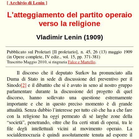
[ Archivio di Lenin ]
L'atteggiamento del partito operaio
verso la religione
Vladimir Lenin (1909)
Pubblicato sul Proletari [Il proletario], n. 45, 26 (13) maggio 1909
(in Opere complete, IV ediz., vol. 15, pp. 371-381)
Trascritto Maggio 2010, si ringrazia
Falce e Martello
.
Il discorso che il deputato Surkov ha pronunciato alla
Duma di Stato in sede di discussione del preventivo per il
Sinodo
[2]
e il dibattito che si è avuto in seno al nostro gruppo
parlamentare durante la discussione del progetto di quel
discorso, hanno sollevato una questione estremamente
importante e che in questo preciso momento è di grande
attualità. Senza dubbio l’interesse per tutto ciò che ha a che fare
con la religione ha oggi permeato di sé larghe zone della
“società”, penetrando, oltre che fra certi strati di operai, tra le
file degli intellettuali vicini al movimento operaio. La
socialdemocrazia è quindi assolutamente tenuta ad esporre il