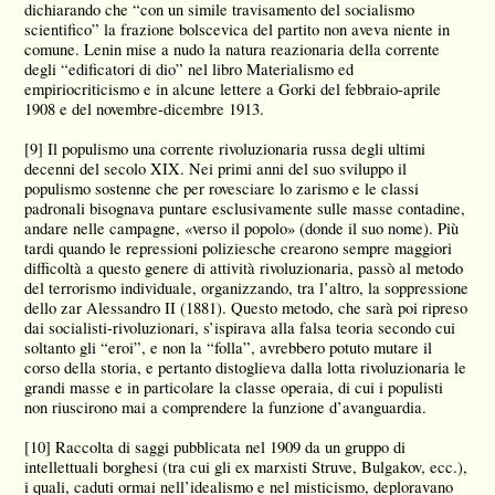
dichiarando che “con un simile travisamento del socialismo
scientifico” la frazione bolscevica del partito non aveva niente in
comune. Lenin mise a nudo la natura reazionaria della corrente
degli “edificatori di dio” nel libro Materialismo ed
empiriocriticismo e in alcune lettere a Gorki del febbraio-aprile
1908 e del novembre-dicembre 1913.
[9]
Il populismo una corrente rivoluzionaria russa degli ultimi
decenni del secolo XIX. Nei primi anni del suo sviluppo il
populismo sostenne che per rovesciare lo zarismo e le classi
padronali bisognava puntare esclusivamente sulle masse contadine,
andare nelle campagne, «verso il popolo» (donde il suo nome). Più
tardi quando le repressioni poliziesche crearono sempre maggiori
difficoltà a questo genere di attività rivoluzionaria, passò al metodo
del terrorismo individuale, organizzando, tra l’altro, la soppressione
dello zar Alessandro II (1881). Questo metodo, che sarà poi ripreso
dai socialisti-rivoluzionari, s’ispirava alla falsa teoria secondo cui
soltanto gli “eroi”, e non la “folla”, avrebbero potuto mutare il
corso della storia, e pertanto distoglieva dalla lotta rivoluzionaria le
grandi masse e in particolare la classe operaia, di cui i populisti
non riuscirono mai a comprendere la funzione d’avanguardia.
[10]
Raccolta di saggi pubblicata nel 1909 da un gruppo di
intellettuali borghesi (tra cui gli ex marxisti Struve, Bulgakov, ecc.),
i quali, caduti ormai nell’idealismo e nel misticismo, deploravano