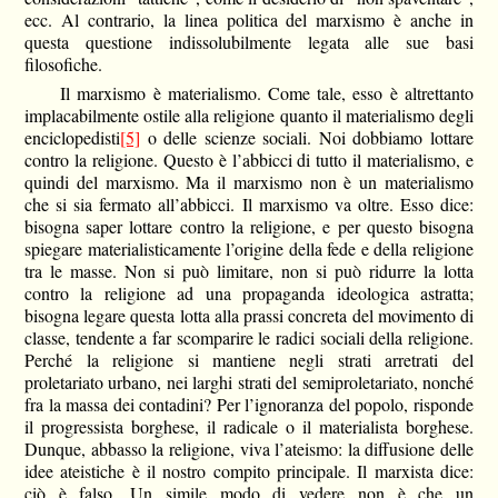
ecc. Al contrario, la linea politica del marxismo è anche in
questa questione indissolubilmente legata alle sue basi
filosofiche.
Il marxismo è materialismo. Come tale, esso è altrettanto
implacabilmente ostile alla religione quanto il materialismo degli
enciclopedisti
[5]
o delle scienze sociali. Noi dobbiamo lottare
contro la religione. Questo è l’abbicci di tutto il materialismo, e
quindi del marxismo. Ma il marxismo non è un materialismo
che si sia fermato all’abbicci. Il marxismo va oltre. Esso dice:
bisogna saper lottare contro la religione, e per questo bisogna
spiegare materialisticamente l’origine della fede e della religione
tra le masse. Non si può limitare, non si può ridurre la lotta
contro la religione ad una propaganda ideologica astratta;
bisogna legare questa lotta alla prassi concreta del movimento di
classe, tendente a far scomparire le radici sociali della religione.
Perché la religione si mantiene negli strati arretrati del
proletariato urbano, nei larghi strati del semiproletariato, nonché
fra la massa dei contadini? Per l’ignoranza del popolo, risponde
il progressista borghese, il radicale o il materialista borghese.
Dunque, abbasso la religione, viva l’ateismo: la diffusione delle
idee ateistiche è il nostro compito principale. Il marxista dice:
ciò è falso. Un simile modo di vedere non è che un