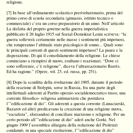
religione.
[7]
In base all’ordinamento scolastico prerivoluzionario, prima del
primo corso di scuola secondaria (ginnasio, istituto tecnico o
commerciale) c’era un corso preparatorio di un anno. Nell’articolo
La disfatta del proprio governo nella guerra imperialistica
pubblicato il 26 luglio 1915 sul Sozial-Demokrat Lenin scriveva: “la
guerra solleverà certamente nelle masse i sentimenti più impetuosi,
che romperanno l’abituale stato psicologico di sonno... Quali sono
le principali correnti di questi sentimenti impetuosi? La paura e la
disperazione. Di qui il consolidamento della religione. Le chiese
cominciano a riempirsi di nuovo, esultano i reazionari. “Dove ci
sono sofferenze, c’è religione”, diceva l’ultrareazionario Barrès.
Ed ha ragione.” (Opere, vol. 23, ed. russa, pp. 251).
[8]
Dopo la sconfitta della rivoluzione del 1905, durante il periodo
della reazione di Stolypin, sorse in Russia, fra una parte degli
intellettuali aderenti al Partito operaio socialdemocratico russo, una
corrente filosofico- religiosa antimarxista che postulava
l’”edificazione di dio”. Gli aderenti a questa corrente (Lunaciarski,
Bazarov ed altri) predicavano la creazione di una religione nuova,
“socialista”, sforzandosi di conciliare marxismo e religione. Per un
certo periodo all’”edificazione di dio” aderì anche Gorki. Nel
giugno 1909 l’assemblea allargata della redazione del Proletari
condannò, in una speciale risoluzione, l’”edificazione di dio”