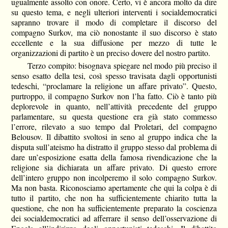
ugualmente assolto con onore. Certo, vi è ancora molto da dire
su questo tema, e negli ulteriori interventi i socialdemocratici
sapranno trovare il modo di completare il discorso del
compagno Surkov, ma ciò nonostante il suo discorso è stato
eccellente e la sua diffusione per mezzo di tutte le
organizzazioni di partito è un preciso dovere del nostro partito.
Terzo compito: bisognava spiegare nel modo più preciso il
senso esatto della tesi, così spesso travisata dagli opportunisti
tedeschi, “proclamare la religione un affare privato”. Questo,
purtroppo, il compagno Surkov non l’ha fatto. Ciò è tanto più
deplorevole in quanto, nell’attività precedente del gruppo
parlamentare, su questa questione era già stato commesso
l’errore, rilevato a suo tempo dal Proletari, del compagno
Belousov. Il dibattito svoltosi in seno al gruppo indica che la
disputa sull’ateismo ha distratto il gruppo stesso dal problema di
dare un’esposizione esatta della famosa rivendicazione che la
religione sia dichiarata un affare privato. Di questo errore
dell’intero gruppo non incolperemo il solo compagno Surkov.
Ma non basta. Riconosciamo apertamente che qui la colpa è di
tutto il partito, che non ha sufficientemente chiarito tutta la
questione, che non ha sufficientemente preparato la coscienza
dei socialdemocratici ad afferrare il senso dell’osservazione di