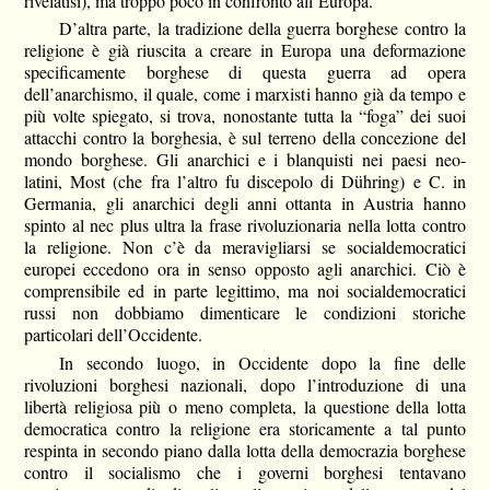
rivelatisi), ma troppo poco in confronto all’Europa.
D’altra parte, la tradizione della guerra borghese contro la
religione è già riuscita a creare in Europa una deformazione
specificamente borghese di questa guerra ad opera
dell’anarchismo, il quale, come i marxisti hanno già da tempo e
più volte spiegato, si trova, nonostante tutta la “foga” dei suoi
attacchi contro la borghesia, è sul terreno della concezione del
mondo borghese. Gli anarchici e i blanquisti nei paesi neo-
latini, Most (che fra l’altro fu discepolo di Dühring) e C. in
Germania, gli anarchici degli anni ottanta in Austria hanno
spinto al nec plus ultra la frase rivoluzionaria nella lotta contro
la religione. Non c’è da meravigliarsi se socialdemocratici
europei eccedono ora in senso opposto agli anarchici. Ciò è
comprensibile ed in parte legittimo, ma noi socialdemocratici
russi non dobbiamo dimenticare le condizioni storiche
particolari dell’Occidente.
In secondo luogo, in Occidente dopo la fine delle
rivoluzioni borghesi nazionali, dopo l’introduzione di una
libertà religiosa più o meno completa, la questione della lotta
democratica contro la religione era storicamente a tal punto
respinta in secondo piano dalla lotta della democrazia borghese
contro il socialismo che i governi borghesi tentavano