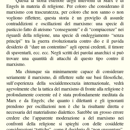
Questa la storia esteriore degli interventi di Marx e di
Engels in materia di religione. Per coloro che considerano il
marxismo con trascuratezza, per coloro che non sanno o non
vogliono riflettere, questa storia è un groviglio di assurde
contraddizioni e oscillazioni del marxismo: una specie di
pasticcio fatto di ateismo “conseguente” e di “compiacenze” nei
riguardi della religione, una specie di ondeggiamento “senza
principi” tra la guerra rivoluzionaria contro dio e il pavida
desiderio di “dare un contentino” agli operai credenti, il timore
di spaventarli, ecc. ecc. Negli scritti dei parolai anarchici si può
trovare una quantità di attacchi di questo tipo contro il
marxismo.
Ma chiunque sia minimamente capace di considerare
seriamente il marxismo, di riflettere sulle sue basi filosofiche,
sull’esperienza della socialdemocrazia internazionale, vedrà
agevolmente che la tattica del marxismo di fronte alla religione è
profondamente coerente ed è stata profondamente meditata da
Marx e da Engels; che quanto i dilettanti e gli ignoranti
prendono per oscillazioni non è che la risultante diretta e
necessaria del materialismo dialettico. Sarebbe un grosso errore
credere che l’apparente moderazione a del marxismo nei
confronti della religione si spieghi con delle cosiddette
considerazioni “tattiche”, come il desiderio di “non spaventare”,