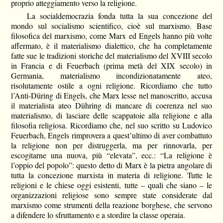
proprio atteggiamento verso la religione.
La socialdemocrazia fonda tutta la sua concezione del
mondo sul socialismo scientifico, cioè sul marxismo. Base
filosofica del marxismo, come Marx ed Engels hanno più volte
affermato, è il materialismo dialettico, che ha completamente
fatte sue le tradizioni storiche del materialismo del XVIII secolo
in Francia e di Feuerbach (prima metà del XIX secolo) in
Germania, materialismo incondizionatamente ateo,
risolutamente ostile a ogni religione. Ricordiamo che tutto
l’Anti-Düring di Engels, che Marx lesse nel manoscritto, accusa
il materialista ateo Dühring di mancare di coerenza nel suo
materialismo, di lasciare delle scappatoie alla religione e alla
filosofia religiosa. Ricordiamo che, nel suo scritto su Ludovico
Feuerbach, Engels rimprovera a quest’ultimo di aver combattuto
la religione non per distruggerla, ma per rinnovarla, per
escogitarne una nuova, più “elevata”, ecc.: “La religione è
l’oppio del popolo”: questo detto di Marx è la pietra angolare di
tutta la concezione marxista in materia di religione. Tutte le
religioni e le chiese oggi esistenti, tutte – quali che siano – le
organizzazioni religiose sono sempre state considerate dal
marxismo come strumenti della reazione borghese, che servono
a difendere lo sfruttamento e a stordire la classe operaia.