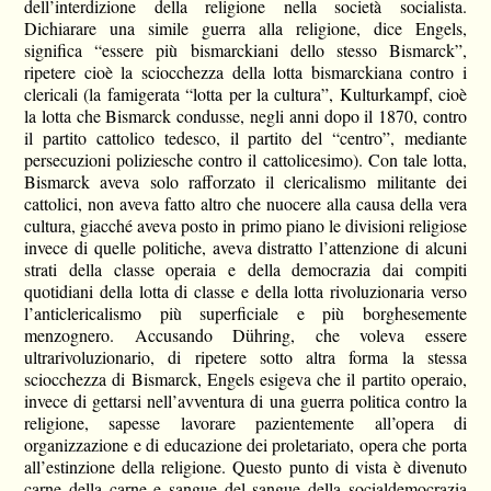
dell’interdizione della religione nella società socialista.
Dichiarare una simile guerra alla religione, dice Engels,
significa “essere più bismarckiani dello stesso Bismarck”,
ripetere cioè la sciocchezza della lotta bismarckiana contro i
clericali (la famigerata “lotta per la cultura”, Kulturkampf, cioè
la lotta che Bismarck condusse, negli anni dopo il 1870, contro
il partito cattolico tedesco, il partito del “centro”, mediante
persecuzioni poliziesche contro il cattolicesimo). Con tale lotta,
Bismarck aveva solo rafforzato il clericalismo militante dei
cattolici, non aveva fatto altro che nuocere alla causa della vera
cultura, giacché aveva posto in primo piano le divisioni religiose
invece di quelle politiche, aveva distratto l’attenzione di alcuni
strati della classe operaia e della democrazia dai compiti
quotidiani della lotta di classe e della lotta rivoluzionaria verso
l’anticlericalismo più superficiale e più borghesemente
menzognero. Accusando Dühring, che voleva essere
ultrarivoluzionario, di ripetere sotto altra forma la stessa
sciocchezza di Bismarck, Engels esigeva che il partito operaio,
invece di gettarsi nell’avventura di una guerra politica contro la
religione, sapesse lavorare pazientemente all’opera di
organizzazione e di educazione dei proletariato, opera che porta
all’estinzione della religione. Questo punto di vista è divenuto
carne della carne e sangue del sangue della socialdemocrazia