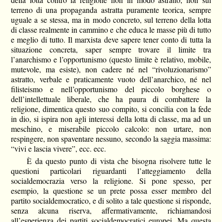
terreno di una propaganda astratta puramente teorica, sempre
uguale a se stessa, ma in modo concreto, sul terreno della lotta
di classe realmente in cammino e che educa le masse più di tutto
e meglio di tutto. Il marxista deve sapere tener conto di tutta la
situazione concreta, saper sempre trovare il limite tra
l’anarchismo e l’opportunismo (questo limite è relativo, mobile,
mutevole, ma esiste), non cadere né nel “rivoluzionarismo”
astratto, verbale e praticamente vuoto dell’anarchico, né nel
filisteismo e nell’opportunismo del piccolo borghese o
dell’intellettuale liberale, che ha paura di combattere la
religione, dimentica questo suo compito, si concilia con la fede
in dio, si ispira non agli interessi della lotta di classe, ma ad un
meschino, e miserabile piccolo calcolo: non urtare, non
respingere, non spaventare nessuno, secondo la saggia massima:
“vivi e lascia vivere”, ecc. ecc.
È da questo punto di vista che bisogna risolvere tutte le
questioni particolari riguardanti l’atteggiamento della
socialdemocrazia verso la religione. Si pone spesso, per
esempio, la questione se un prete possa esser membro del
partito socialdemocratico, e di solito a tale questione si risponde,
senza alcuna riserva, affermativamente, richiamandosi
all’esperienza dei partiti socialdemocratici europei. Ma questa