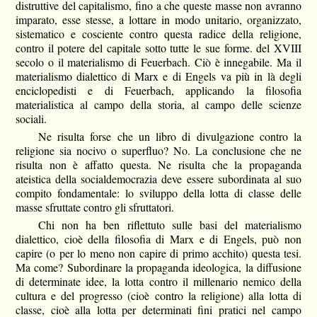
distruttive del capitalismo, fino a che queste masse non avranno
imparato, esse stesse, a lottare in modo unitario, organizzato,
sistematico e cosciente contro questa radice della religione,
contro il potere del capitale sotto tutte le sue forme. del XVIII
secolo o il materialismo di Feuerbach. Ciò è innegabile. Ma il
materialismo dialettico di Marx e di Engels va più in là degli
enciclopedisti e di Feuerbach, applicando la filosofia
materialistica al campo della storia, al campo delle scienze
sociali.
Ne risulta forse che un libro di divulgazione contro la
religione sia nocivo o superfluo? No. La conclusione che ne
risulta non è affatto questa. Ne risulta che la propaganda
ateistica della socialdemocrazia deve essere subordinata al suo
compito fondamentale: lo sviluppo della lotta di classe delle
masse sfruttate contro gli sfruttatori.
Chi non ha ben riflettuto sulle basi del materialismo
dialettico, cioè della filosofia di Marx e di Engels, può non
capire (o per lo meno non capire di primo acchito) questa tesi.
Ma come? Subordinare la propaganda ideologica, la diffusione
di determinate idee, la lotta contro il millenario nemico della
cultura e del progresso (cioè contro la religione) alla lotta di
classe, cioè alla lotta per determinati fini pratici nel campo