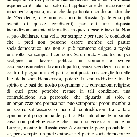
esperienza è nata non solo dall’applicazione del marxismo al
movimento operaio, ma anche da particolari condizioni storiche
dell’Occidente, che non esistono in Russia (parleremo più
avanti di queste condizioni) per cui una risposta
incondizionatamente affermativa in questo caso è inesatta. Non
si può dichiarare una volta per sempre e per tutte le condizioni
che i preti non possono essere membri dei partito
socialdemocratico, ma non si può nemmeno erigere a regola
una volta per sempre il contrario. Se un prete viene tra noi per
svolgere un lavoro politico in comune e svolge
coscienziosamente il lavoro di partito, senza scendere in campo
contro il programma del partito, noi possiamo accoglierlo nelle
file della socialdemocrazia, poiché la contraddizione tra lo
spirito e le basi del nostro programma e le convinzioni religiose
di quel prete potrebbe restare in tali condizioni una
contraddizione sua personale, che riguarda lui solo, e
un’organizzazione politica non può sottoporre i propri membri a
un esame sull’assenza o meno di contraddizioni tra le loro
opinioni e il programma del partito. Ma naturalmente un simile
caso non potrebbe essere che una rara eccezione anche in
Europa, mentre in Russia esso è veramente poco probabile. E
se, per esempio, un prete entrasse nel partito socialdemocratico