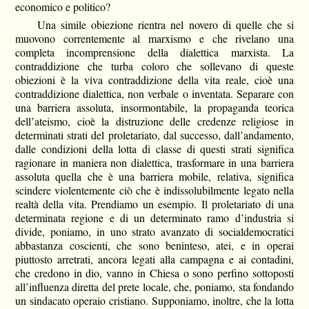
economico e politico?
Una simile obiezione rientra nel novero di quelle che si
muovono correntemente al marxismo e che rivelano una
completa incomprensione della dialettica marxista. La
contraddizione che turba coloro che sollevano di queste
obiezioni è la viva contraddizione della vita reale, cioè una
contraddizione dialettica, non verbale o inventata. Separare con
una barriera assoluta, insormontabile, la propaganda teorica
dell’ateismo, cioè la distruzione delle credenze religiose in
determinati strati del proletariato, dal successo, dall’andamento,
dalle condizioni della lotta di classe di questi strati significa
ragionare in maniera non dialettica, trasformare in una barriera
assoluta quella che è una barriera mobile, relativa, significa
scindere violentemente ciò che è indissolubilmente legato nella
realtà della vita. Prendiamo un esempio. Il proletariato di una
determinata regione e di un determinato ramo d’industria si
divide, poniamo, in uno strato avanzato di socialdemocratici
abbastanza coscienti, che sono beninteso, atei, e in operai
piuttosto arretrati, ancora legati alla campagna e ai contadini,
che credono in dio, vanno in Chiesa o sono perfino sottoposti
all’influenza diretta del prete locale, che, poniamo, sta fondando
un sindacato operaio cristiano. Supponiamo, inoltre, che la lotta