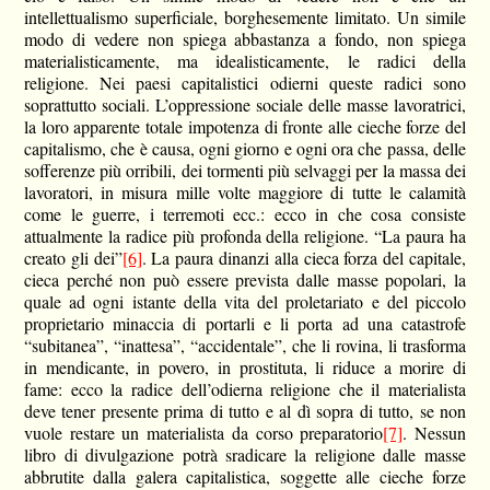
intellettualismo superficiale, borghesemente limitato. Un simile
modo di vedere non spiega abbastanza a fondo, non spiega
materialisticamente, ma idealisticamente, le radici della
religione. Nei paesi capitalistici odierni queste radici sono
soprattutto sociali. L’oppressione sociale delle masse lavoratrici,
la loro apparente totale impotenza di fronte alle cieche forze del
capitalismo, che è causa, ogni giorno e ogni ora che passa, delle
sofferenze più orribili, dei tormenti più selvaggi per la massa dei
lavoratori, in misura mille volte maggiore di tutte le calamità
come le guerre, i terremoti ecc.: ecco in che cosa consiste
attualmente la radice più profonda della religione. “La paura ha
creato gli dei”
[6]
. La paura dinanzi alla cieca forza del capitale,
cieca perché non può essere prevista dalle masse popolari, la
quale ad ogni istante della vita del proletariato e del piccolo
proprietario minaccia di portarli e li porta ad una catastrofe
“subitanea”, “inattesa”, “accidentale”, che li rovina, li trasforma
in mendicante, in povero, in prostituta, li riduce a morire di
fame: ecco la radice dell’odierna religione che il materialista
deve tener presente prima di tutto e al dì sopra di tutto, se non
vuole restare un materialista da corso preparatorio
[7]
. Nessun
libro di divulgazione potrà sradicare la religione dalle masse
abbrutite dalla galera capitalistica, soggette alle cieche forze