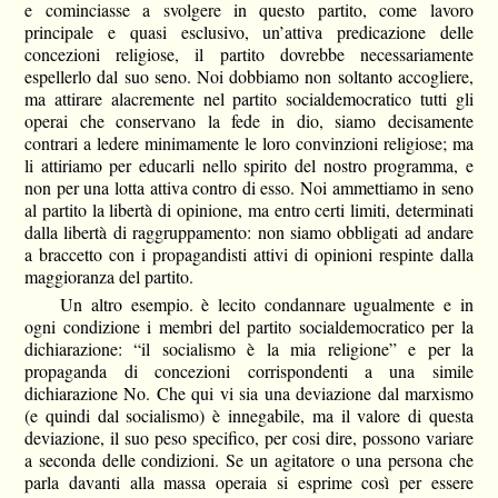
e cominciasse a svolgere in questo partito, come lavoro
principale e quasi esclusivo, un’attiva predicazione delle
concezioni religiose, il partito dovrebbe necessariamente
espellerlo dal suo seno. Noi dobbiamo non soltanto accogliere,
ma attirare alacremente nel partito socialdemocratico tutti gli
operai che conservano la fede in dio, siamo decisamente
contrari a ledere minimamente le loro convinzioni religiose; ma
li attiriamo per educarli nello spirito del nostro programma, e
non per una lotta attiva contro di esso. Noi ammettiamo in seno
al partito la libertà di opinione, ma entro certi limiti, determinati
dalla libertà di raggruppamento: non siamo obbligati ad andare
a braccetto con i propagandisti attivi di opinioni respinte dalla
maggioranza del partito.
Un altro esempio. è lecito condannare ugualmente e in
ogni condizione i membri del partito socialdemocratico per la
dichiarazione: “il socialismo è la mia religione” e per la
propaganda di concezioni corrispondenti a una simile
dichiarazione No. Che qui vi sia una deviazione dal marxismo
(e quindi dal socialismo) è innegabile, ma il valore di questa
deviazione, il suo peso specifico, per cosi dire, possono variare
a seconda delle condizioni. Se un agitatore o una persona che
parla davanti alla massa operaia si esprime così per essere