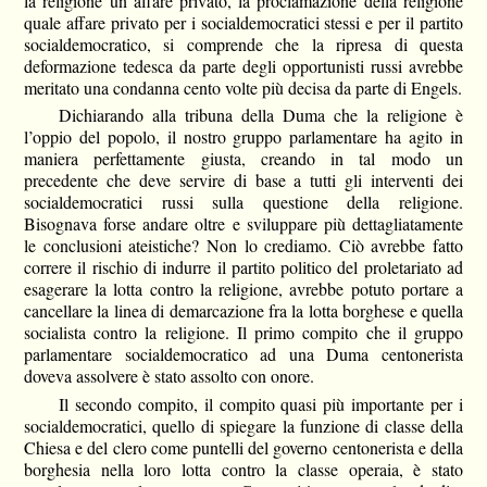
la religione un affare privato, la proclamazione della religione
quale affare privato per i socialdemocratici stessi e per il partito
socialdemocratico, si comprende che la ripresa di questa
deformazione tedesca da parte degli opportunisti russi avrebbe
meritato una condanna cento volte più decisa da parte di Engels.
Dichiarando alla tribuna della Duma che la religione è
l’oppio del popolo, il nostro gruppo parlamentare ha agito in
maniera perfettamente giusta, creando in tal modo un
precedente che deve servire di base a tutti gli interventi dei
socialdemocratici russi sulla questione della religione.
Bisognava forse andare oltre e sviluppare più dettagliatamente
le conclusioni ateistiche? Non lo crediamo. Ciò avrebbe fatto
correre il rischio di indurre il partito politico del proletariato ad
esagerare la lotta contro la religione, avrebbe potuto portare a
cancellare la linea di demarcazione fra la lotta borghese e quella
socialista contro la religione. Il primo compito che il gruppo
parlamentare socialdemocratico ad una Duma centonerista
doveva assolvere è stato assolto con onore.
Il secondo compito, il compito quasi più importante per i
socialdemocratici, quello di spiegare la funzione di classe della
Chiesa e del clero come puntelli del governo centonerista e della
borghesia nella loro lotta contro la classe operaia, è stato