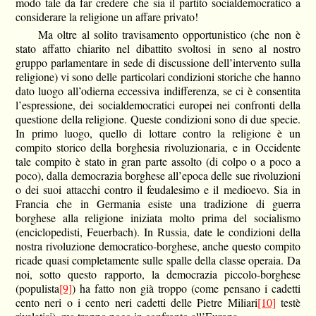
modo tale da far credere che sia il partito socialdemocratico a
considerare la religione un affare privato!
Ma oltre al solito travisamento opportunistico (che non è
stato affatto chiarito nel dibattito svoltosi in seno al nostro
gruppo parlamentare in sede di discussione dell’intervento sulla
religione) vi sono delle particolari condizioni storiche che hanno
dato luogo all’odierna eccessiva indifferenza, se ci è consentita
l’espressione, dei socialdemocratici europei nei confronti della
questione della religione. Queste condizioni sono di due specie.
In primo luogo, quello di lottare contro la religione è un
compito storico della borghesia rivoluzionaria, e in Occidente
tale compito è stato in gran parte assolto (di colpo o a poco a
poco), dalla democrazia borghese all’epoca delle sue rivoluzioni
o dei suoi attacchi contro il feudalesimo e il medioevo. Sia in
Francia che in Germania esiste una tradizione di guerra
borghese alla religione iniziata molto prima del socialismo
(enciclopedisti, Feuerbach). In Russia, date le condizioni della
nostra rivoluzione democratico-borghese, anche questo compito
ricade quasi completamente sulle spalle della classe operaia. Da
noi, sotto questo rapporto, la democrazia piccolo-borghese
(populista
[9]
) ha fatto non già troppo (come pensano i cadetti
cento neri o i cento neri cadetti delle Pietre Miliari
[10]
testè