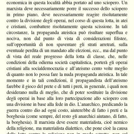
economica in questa località abbia portato ad uno sciopero. Un
marxista deve necessariamente porre il successo dello sciopero
in primo piano, deve necessariamente reagire risolutamente
contro la divisione degli operai, nel corso di questa lotta, in atei
e cristiani, combattere risolutamente questa scissione. In tali
circostanze, la propaganda ateistica può risultare superflua e
nociva, non dal punto di vista di considerazioni filistee,
sull’opportunità di non spaventare gli strati arretrati, sulla
eventuale perdita di un mandato alle elezioni, ecc., ma dal punto
di vista del reale progresso della lotta di classe, che, nelle
condizioni della odierna società capitalistica, porterà gli operai
cristiani alla socialdemocrazia e all’ateismo cento volte meglio
di quanto non lo possa fare la nuda propaganda ateistica. In tale
momento e in tali condizioni, il propagandista dell’ateismo
farebbe il gioco del prete e di tutti i preti, in generale, i quali non
desiderano nulla di meglio, che di poter sostituire la divisione
degli operai in base alla loro partecipazione allo sciopero con
una divisione in base alla fede in dio. L’anarchico, predicando la
guerra contro dio ad ogni costo, aiuterebbe di fatto i preti e la
borghesia (come sempre, del resto gli anarchici aiutano, di fatto,
la borghesia). Il marxista deve essere materialista, cioè nemico
della religione, ma materialista dialettico, che pone cioè la causa
della lotta contro la religione non in modo astratto, non sul