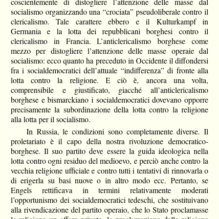
coscientemente di distogliere l’attenzione delle masse dal
socialismo organizzando una “crociata” pseudoliberale contro il
clericalismo. Tale carattere ebbero e il Kulturkampf in
Germania e la lotta dei repubblicani borghesi contro il
clericalismo in Francia. L’anticlericalismo borghese come
mezzo per distogliere l’attenzione delle masse operaie dal
socialismo: ecco quanto ha preceduto in Occidente il diffondersi
fra i socialdemocratici dell’attuale “indifferenza” di fronte alla
lotta contro la religione. E ciò è, ancora una volta,
comprensibile e giustificato, giacché all’anticlericalismo
borghese e bismarckiano i socialdemocratici dovevano opporre
precisamente la subordinazione della lotta contro la religione
alla lotta per il socialismo.
In Russia, le condizioni sono completamente diverse. Il
proletariato è il capo della nostra rivoluzione democratico-
borghese. Il suo partito deve essere la guida ideologica nella
lotta contro ogni residuo del medioevo, e perciò anche contro la
vecchia religione ufficiale e contro tutti i tentativi di rinnovarla o
di erigerla su basi nuove o in altro modo ecc. Pertanto, se
Engels rettificava in termini relativamente moderati
l’opportunismo dei socialdemocratici tedeschi, che sostituivano
alla rivendicazione del partito operaio, che lo Stato proclamasse