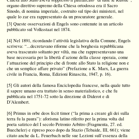
organo direttivo supremo della Chiesa ortodossa era il Sacro
Sinodo, di nomina imperiale, costruito sul tipo dei ministeri, nel
quale lo zar era rappresentato da un procuratore generale.
[3]
Queste osservazioni di Engels sono contenute in un articolo
pubblicato sul Volksstaat nel 1874.
[4]
Nel 1891, ricordando l’attività legislativa della Comune, Engels
scriveva: “...decretavano riforme che la borghesia repubblicana
aveva trascurato soltanto per viltà, ma che rappresentavano una
base necessaria per la libertà d’azione della classe operaia, come
l’attuazione del principio che di fronte allo Stato la religione non e
che un semplice affare privato” (Prefazione a K. Marx, La guerra
civile in Francia, Roma, Edizioni Rinascita, 1947, p. 16).
[5]
Gli autori della famosa Enciclopedia francese, nella quale tutto
il sapere umano era trattato in senso materialistico, e che fu
pubblicata nel 1751-72 sotto la direzione di Diderot e di
D’Alembert.
[6]
Primus in orbe deos fecit timor (“la prima a creare gli dei sulla
terra fu la paura”): aforisma latino riferito per la prima volta dal
poeta satirico del I secolo Petronio Arbitro (Fragmenta, 27. ed.
Buecheler) e ripreso poco dopo da Stazio (Tebaide, III, 661); viene
citato anche da L. Feuerbach nelle sue Lezioni sull’essenza della