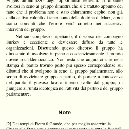
Engels all’indirizzo degli opportunisti tedeschi. Il dibattito
svoltosi in seno al gruppo dimostra che si è trattato appunto del
fatto che il problema non è stato chiaramente capito, non già
della cattiva volontà di tener conto della dottrina di Marx, e noi
siamo convinti che l’errore verrà corretto nei successivi
interventi del gruppo.
Nel suo complesso, ripetiamo, il discorso del compagno
Surkov è eccellente e dev’essere diffuso da tutte le
organizzazioni. Discutendo questo discorso il gruppo ha
dimostrato di assolvere in pieno e coscienziosamente il proprio
dovere socialdemocratico. Non resta che augurarci che nella
stampa di partito trovino posto più spesso corrispondenze sui
dibattiti che si svolgono in seno al gruppo parlamentare, allo
scopo di avvicinare gruppo e partito, di portare a conoscenza
del partito il gravoso lavoro interno svolto dal gruppo, di
giungere all’unità ideologica nell’attività del partito e del gruppo
parlamentare.
Note
[2].
Dai tempi di Pietro il Grande, che per meglio asservire la
Chiesa allo Stato aveva soppresso il patriarcato “di tutte le Russie”,