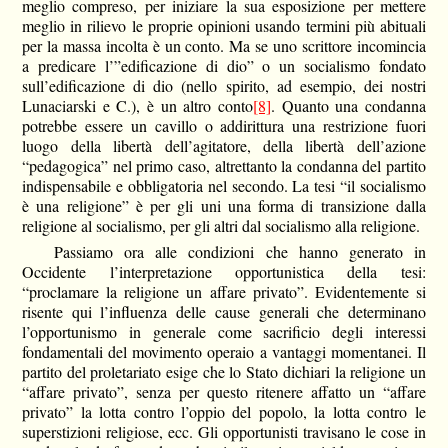
meglio compreso, per iniziare la sua esposizione per mettere
meglio in rilievo le proprie opinioni usando termini più abituali
per la massa incolta è un conto. Ma se uno scrittore incomincia
a predicare l’”edificazione di dio” o un socialismo fondato
sull’edificazione di dio (nello spirito, ad esempio, dei nostri
Lunaciarski e C.), è un altro conto
[8]
. Quanto una condanna
potrebbe essere un cavillo o addirittura una restrizione fuori
luogo della libertà dell’agitatore, della libertà dell’azione
“pedagogica” nel primo caso, altrettanto la condanna del partito
indispensabile e obbligatoria nel secondo. La tesi “il socialismo
è una religione” è per gli uni una forma di transizione dalla
religione al socialismo, per gli altri dal socialismo alla religione.
Passiamo ora alle condizioni che hanno generato in
Occidente l’interpretazione opportunistica della tesi:
“proclamare la religione un affare privato”. Evidentemente si
risente qui l’influenza delle cause generali che determinano
l’opportunismo in generale come sacrificio degli interessi
fondamentali del movimento operaio a vantaggi momentanei. Il
partito del proletariato esige che lo Stato dichiari la religione un
“affare privato”, senza per questo ritenere affatto un “affare
privato” la lotta contro l’oppio del popolo, la lotta contro le
superstizioni religiose, ecc. Gli opportunisti travisano le cose in