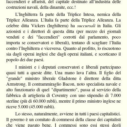
faccendieri e affaristi, del capitale destinato all’industria delle
costruzioni navali, della dinamite, ecc.!
L’Inghilterra fa parte della Triplice Intesa, nemica della
Triplice Alleanza. L’Italia fa parte della Triplice Alleanza. La
celebre ditta Vickers (Inghilterra) ha
succursali
in Italia. Gli
azionisti e i direttori di questa ditta (per mezzo dei giornali
venduti e dei "faccendieri" corrotti dal parlamento, poco
importa se conservatori o liberali), tentano di scagliare l’Italia
contro l’Inghilterra e viceversa. Quanto al profitto, lo riscuotono
sia dagli operai inglesi che dagli operai italiani, e scorticano il
popolo dei due paesi.
I ministri e i deputati conservatori e liberali partecipano
quasi tutti a queste ditte. Una mano lava l’altra. Il figlio del
"grande" ministro liberale Gladstone è direttore della ditta
Armstrong. Il contrammiraglio Bacon, noto specialista navale e
alto funzionario di quel "dipartimento", passa al servizio della
fabbrica di artiglieria di Coventry con uno stipendio di 7.000
sterline (più di 60.000 rubli), mentre il primo ministro inglese ne
riceve 5.000 (45.000 rubli).
Lo stesso, naturalmente, avviene in tutti i paesi capitalistici.
Il governo è un comitato di commessi della classe dei capitalisti
che viene pagato bene. I commessi sono essi stessi degli