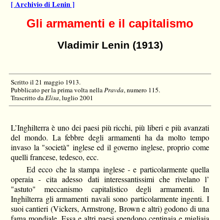
[ Archivio di Lenin ]
Gli armamenti e il capitalismo
Vladimir Lenin (1913)
Scritto il 21 maggio 1913.
Pubblicato per la prima volta nella
Pravda
, numero 115.
Trascritto da
Elisa
, luglio 2001
L’Inghilterra è uno dei paesi più ricchi, più liberi e più avanzati
del mondo. La febbre degli armamenti ha da molto tempo
invaso la "società" inglese ed il governo inglese, proprio come
quelli francese, tedesco, ecc.
Ed ecco che la stampa inglese - e particolarmente quella
operaia - cita adesso dati interessantissimi che rivelano l’
"astuto" meccanismo capitalistico degli armamenti. In
Inghilterra gli armamenti navali sono particolarmente ingenti. I
suoi cantieri (Vickers, Armstrong, Brown e altri) godono di una
fama mondiale. Essa e altri paesi spendono centinaia e migliaia