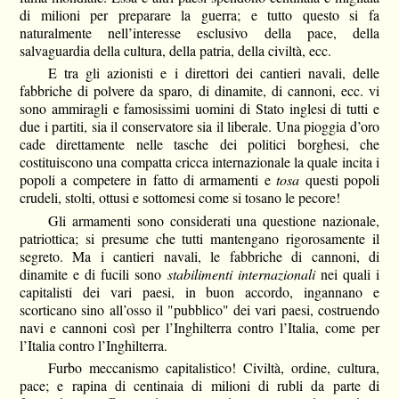
di milioni per preparare la guerra; e tutto questo si fa
naturalmente nell’interesse esclusivo della pace, della
salvaguardia della cultura, della patria, della civiltà, ecc.
E tra gli azionisti e i direttori dei cantieri navali, delle
fabbriche di polvere da sparo, di dinamite, di cannoni, ecc. vi
sono ammiragli e famosissimi uomini di Stato inglesi di tutti e
due i partiti, sia il conservatore sia il liberale. Una pioggia d’oro
cade direttamente nelle tasche dei politici borghesi, che
costituiscono una compatta cricca internazionale la quale incita i
popoli a competere in fatto di armamenti e
tosa
questi popoli
crudeli, stolti, ottusi e sottomesi come si tosano le pecore!
Gli armamenti sono considerati una questione nazionale,
patriottica; si presume che tutti mantengano rigorosamente il
segreto. Ma i cantieri navali, le fabbriche di cannoni, di
dinamite e di fucili sono
stabilimenti internazionali
nei quali i
capitalisti dei vari paesi, in buon accordo, ingannano e
scorticano sino all’osso il "pubblico" dei vari paesi, costruendo
navi e cannoni così per l’Inghilterra contro l’Italia, come per
l’Italia contro l’Inghilterra.
Furbo meccanismo capitalistico! Civiltà, ordine, cultura,
pace; e rapina di centinaia di milioni di rubli da parte di