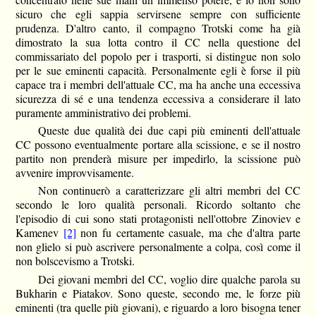
sicuro che egli sappia servirsene sempre con sufficiente
prudenza. D'altro canto, il compagno Trotski come ha già
dimostrato la sua lotta contro il CC nella questione del
commissariato del popolo per i trasporti, si distingue non solo
per le sue eminenti capacità. Personalmente egli è forse il più
capace tra i membri dell'attuale CC, ma ha anche una eccessiva
sicurezza di sé e una tendenza eccessiva a considerare il lato
puramente amministrativo dei problemi.
Queste due qualità dei due capi più eminenti dell'attuale
CC possono eventualmente portare alla scissione, e se il nostro
partito non prenderà misure per impedirlo, la scissione può
avvenire improvvisamente.
Non continuerò a caratterizzare gli altri membri del CC
secondo le loro qualità personali. Ricordo soltanto che
l'episodio di cui sono stati protagonisti nell'ottobre Zinoviev e
Kamenev
[2]
non fu certamente casuale, ma che d'altra parte
non glielo si può ascrivere personalmente a colpa, così come il
non bolscevismo a Trotski.
Dei giovani membri del CC, voglio dire qualche parola su
Bukharin e Piatakov. Sono queste, secondo me, le forze più
eminenti (tra quelle più giovani), e riguardo a loro bisogna tener