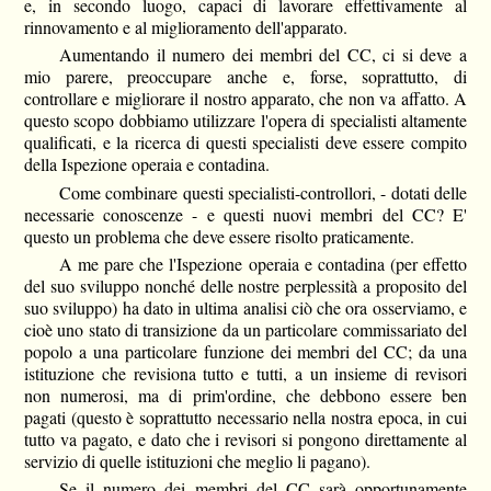
e, in secondo luogo, capaci di lavorare effettivamente al
rinnovamento e al miglioramento dell'apparato.
Aumentando il numero dei membri del CC, ci si deve a
mio parere, preoccupare anche e, forse, soprattutto, di
controllare e migliorare il nostro apparato, che non va affatto. A
questo scopo dobbiamo utilizzare l'opera di specialisti altamente
qualificati, e la ricerca di questi specialisti deve essere compito
della Ispezione operaia e contadina.
Come combinare questi specialisti-controllori, - dotati delle
necessarie conoscenze - e questi nuovi membri del CC? E'
questo un problema che deve essere risolto praticamente.
A me pare che l'Ispezione operaia e contadina (per effetto
del suo sviluppo nonché delle nostre perplessità a proposito del
suo sviluppo) ha dato in ultima analisi ciò che ora osserviamo, e
cioè uno stato di transizione da un particolare commissariato del
popolo a una particolare funzione dei membri del CC; da una
istituzione che revisiona tutto e tutti, a un insieme di revisori
non numerosi, ma di prim'ordine, che debbono essere ben
pagati (questo è soprattutto necessario nella nostra epoca, in cui
tutto va pagato, e dato che i revisori si pongono direttamente al
servizio di quelle istituzioni che meglio li pagano).
Se il numero dei membri del CC sarà opportunamente