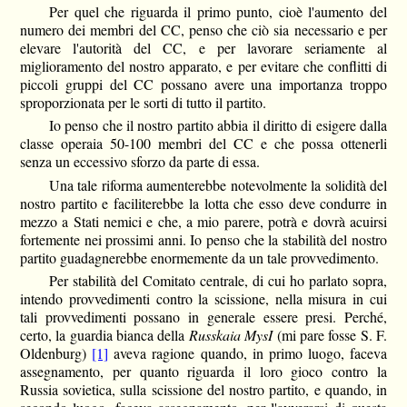
Per quel che riguarda il primo punto, cioè l'aumento del
numero dei membri del CC, penso che ciò sia necessario e per
elevare l'autorità del CC, e per lavorare seriamente al
miglioramento del nostro apparato, e per evitare che conflitti di
piccoli gruppi del CC possano avere una importanza troppo
sproporzionata per le sorti di tutto il partito.
Io penso che il nostro partito abbia il diritto di esigere dalla
classe operaia 50-100 membri del CC e che possa ottenerli
senza un eccessivo sforzo da parte di essa.
Una tale riforma aumenterebbe notevolmente la solidità del
nostro partito e faciliterebbe la lotta che esso deve condurre in
mezzo a Stati nemici e che, a mio parere, potrà e dovrà acuirsi
fortemente nei prossimi anni. Io penso che la stabilità del nostro
partito guadagnerebbe enormemente da un tale provvedimento.
Per stabilità del Comitato centrale, di cui ho parlato sopra,
intendo provvedimenti contro la scissione, nella misura in cui
tali provvedimenti possano in generale essere presi. Perché,
certo, la guardia bianca della
Russkaia MysI
(mi pare fosse S. F.
Oldenburg)
[1]
aveva ragione quando, in primo luogo, faceva
assegnamento, per quanto riguarda il loro gioco contro la
Russia sovietica, sulla scissione del nostro partito, e quando, in