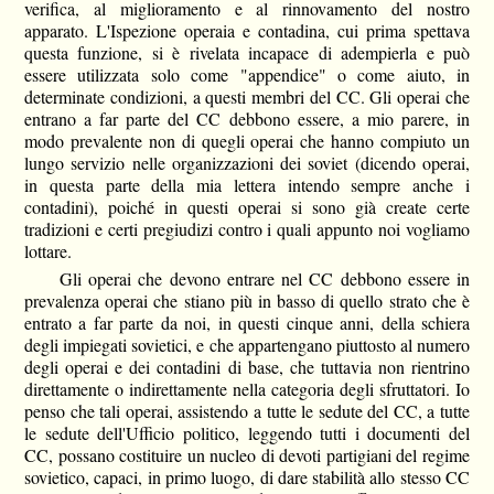
verifica, al miglioramento e al rinnovamento del nostro
apparato. L'Ispezione operaia e contadina, cui prima spettava
questa funzione, si è rivelata incapace di adempierla e può
essere utilizzata solo come "appendice" o come aiuto, in
determinate condizioni, a questi membri del CC. Gli operai che
entrano a far parte del CC debbono essere, a mio parere, in
modo prevalente non di quegli operai che hanno compiuto un
lungo servizio nelle organizzazioni dei soviet (dicendo operai,
in questa parte della mia lettera intendo sempre anche i
contadini), poiché in questi operai si sono già create certe
tradizioni e certi pregiudizi contro i quali appunto noi vogliamo
lottare.
Gli operai che devono entrare nel CC debbono essere in
prevalenza operai che stiano più in basso di quello strato che è
entrato a far parte da noi, in questi cinque anni, della schiera
degli impiegati sovietici, e che appartengano piuttosto al numero
degli operai e dei contadini di base, che tuttavia non rientrino
direttamente o indirettamente nella categoria degli sfruttatori. Io
penso che tali operai, assistendo a tutte le sedute del CC, a tutte
le sedute dell'Ufficio politico, leggendo tutti i documenti del
CC, possano costituire un nucleo di devoti partigiani del regime
sovietico, capaci, in primo luogo, di dare stabilità allo stesso CC