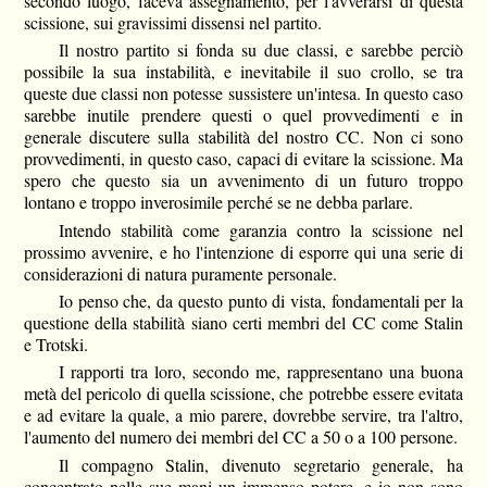
secondo luogo, faceva assegnamento, per l'avverarsi di questa
scissione, sui gravissimi dissensi nel partito.
Il nostro partito si fonda su due classi, e sarebbe perciò
possibile la sua instabilità, e inevitabile il suo crollo, se tra
queste due classi non potesse sussistere un'intesa. In questo caso
sarebbe inutile prendere questi o quel provvedimenti e in
generale discutere sulla stabilità del nostro CC. Non ci sono
provvedimenti, in questo caso, capaci di evitare la scissione. Ma
spero che questo sia un avvenimento di un futuro troppo
lontano e troppo inverosimile perché se ne debba parlare.
Intendo stabilità come garanzia contro la scissione nel
prossimo avvenire, e ho l'intenzione di esporre qui una serie di
considerazioni di natura puramente personale.
Io penso che, da questo punto di vista, fondamentali per la
questione della stabilità siano certi membri del CC come Stalin
e Trotski.
I rapporti tra loro, secondo me, rappresentano una buona
metà del pericolo di quella scissione, che potrebbe essere evitata
e ad evitare la quale, a mio parere, dovrebbe servire, tra l'altro,
l'aumento del numero dei membri del CC a 50 o a 100 persone.
Il compagno Stalin, divenuto segretario generale, ha
concentrato nelle sue mani un immenso potere, e io non sono