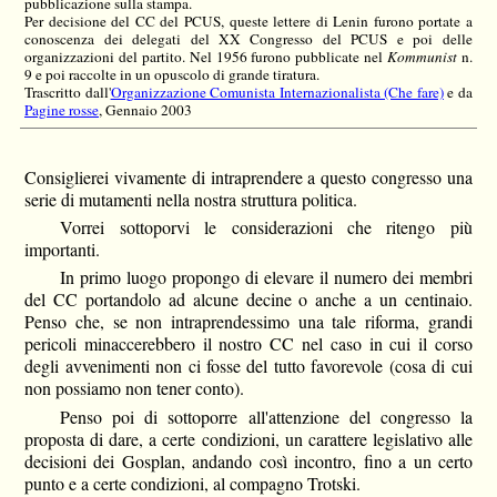
pubblicazione sulla stampa.
Per decisione del CC del PCUS, queste lettere di Lenin furono portate a
conoscenza dei delegati del XX Congresso del PCUS e poi delle
organizzazioni del partito. Nel 1956 furono pubblicate nel
Kommunist
n.
9 e poi raccolte in un opuscolo di grande tiratura.
Trascritto dall'
Organizzazione Comunista Internazionalista (Che fare)
e da
Pagine rosse
, Gennaio 2003
Consiglierei vivamente di intraprendere a questo congresso una
serie di mutamenti nella nostra struttura politica.
Vorrei sottoporvi le considerazioni che ritengo più
importanti.
In primo luogo propongo di elevare il numero dei membri
del CC portandolo ad alcune decine o anche a un centinaio.
Penso che, se non intraprendessimo una tale riforma, grandi
pericoli minaccerebbero il nostro CC nel caso in cui il corso
degli avvenimenti non ci fosse del tutto favorevole (cosa di cui
non possiamo non tener conto).
Penso poi di sottoporre all'attenzione del congresso la
proposta di dare, a certe condizioni, un carattere legislativo alle
decisioni dei Gosplan, andando così incontro, fino a un certo
punto e a certe condizioni, al compagno Trotski.