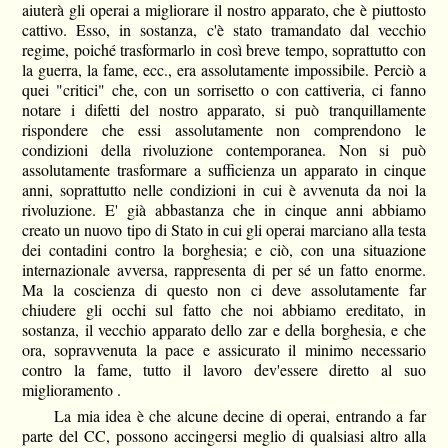
aiuterà gli operai a migliorare il nostro apparato, che è piuttosto
cattivo. Esso, in sostanza, c'è stato tramandato dal vecchio
regime, poiché trasformarlo in così breve tempo, soprattutto con
la guerra, la fame, ecc., era assolutamente impossibile. Perciò a
quei "critici" che, con un sorrisetto o con cattiveria, ci fanno
notare i difetti del nostro apparato, si può tranquillamente
rispondere che essi assolutamente non comprendono le
condizioni della rivoluzione contemporanea. Non si può
assolutamente trasformare a sufficienza un apparato in cinque
anni, soprattutto nelle condizioni in cui è avvenuta da noi la
rivoluzione. E' già abbastanza che in cinque anni abbiamo
creato un nuovo tipo di Stato in cui gli operai marciano alla testa
dei contadini contro la borghesia; e ciò, con una situazione
internazionale avversa, rappresenta di per sé un fatto enorme.
Ma la coscienza di questo non ci deve assolutamente far
chiudere gli occhi sul fatto che noi abbiamo ereditato, in
sostanza, il vecchio apparato dello zar e della borghesia, e che
ora, sopravvenuta la pace e assicurato il minimo necessario
contro la fame, tutto il lavoro dev'essere diretto al suo
miglioramento .
La mia idea è che alcune decine di operai, entrando a far
parte del CC, possono accingersi meglio di qualsiasi altro alla