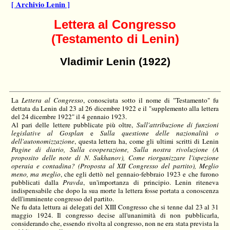
[ Archivio Lenin ]
Lettera al Congresso
(Testamento di Lenin)
Vladimir Lenin (1922)
La
Lettera al Congresso
, conosciuta sotto il nome di "Testamento" fu
dettata da Lenin dal 23 al 26 dicembre 1922 e il "supplemento alla lettera
del 24 dicembre 1922" il 4 gennaio 1923.
Al pari delle lettere pubblicate più oltre,
Sull'attribuzione di funzioni
legislative al Gosplan
e
Sulla questione delle nazionalità o
dell'autonomizzazione
, questa lettera ha, come gli ultimi scritti di Lenin
Pagine di diario, Sulla cooperazione, Sulla nostra rivoluzione (A
proposito delle note di N. Sukhanov), Come riorganizzare l'ispezione
operaia e contadina? (Proposta al XII Congresso del partito), Meglio
meno, ma meglio
, che egli dettò nel gennaio-febbraio 1923 e che furono
pubblicati dalla
Pravda
, un'importanza di principio. Lenin riteneva
indispensabile che dopo la sua morte la lettera fosse portata a conoscenza
dell'imminente congresso del partito.
Ne fu data lettura ai delegati del XIII Congresso che si tenne dal 23 al 31
maggio 1924. Il congresso decise all'unanimità di non pubblicarla,
considerando che, essendo rivolta al congresso, non ne era stata prevista la