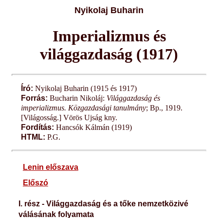
Nyikolaj Buharin
Imperializmus és
világgazdaság (1917)
Író:
Nyikolaj Buharin (1915 és 1917)
Forrás:
Bucharin Nikoláj:
Világgazdaság és
imperializmus. Közgazdasági tanulmány
; Bp., 1919.
[Világosság.] Vörös Ujság kny.
Fordítás:
Hancsók Kálmán (1919)
HTML:
P.G.
Lenin előszava
Előszó
I. rész - Világgazdaság és a tőke nemzetközivé
válásának folyamata