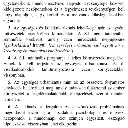
egyetértésként; minden résztvevő alapvető tevékenysége közösen
kidolgozott nézőpontokon és a fegyelmezett tevékenységen kell
hogy alapuljon, a gyakorlati és a nyilvános állásfoglalásokban
egyaránt.
3.
Az egységes és kollektív alkotás lehetősége már az egyéni
művészetek erjedésében kimondatott. A S.I. nem támogathat
semmiféle törekvést, amely ezen művészetek
megújítására
[gyakorlására]
irányul.
[Az egységes urbanizmussal együtt jár a
kreatív egyén autentikus kiteljesedése.]
4.
A S.I. minimális programja a teljes környezetek megélése.
Ennek ki kell terjednie az egységes urbanizmusra és új
viselkedésmódok tanulmányozására ezen környezetekkel
viszonyban.
5.
Az egységes urbanizmus mint az az összetett, folyamatos
ténykedés határozható meg, amely tudatosan újjáteremti az ember
környezetét a legelőrehaladottabb elképzelések szerint minden
területen.
6.
A lakhatás, a forgalom és a szórakozás problémáinak
megoldástát kizárólag a társadalmi, pszichológiai és művészi
nézőpontok a mindennapi élet szintjén egyesített, összegző
hipotézisével viszonyban lehet elképzelni.