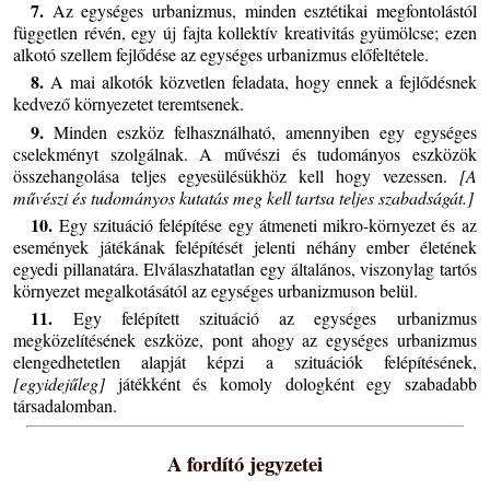
7.
Az egységes urbanizmus, minden esztétikai megfontolástól
független révén, egy új fajta kollektív kreativitás gyümölcse; ezen
alkotó szellem fejlődése az egységes urbanizmus előfeltétele.
8.
A mai alkotók közvetlen feladata, hogy ennek a fejlődésnek
kedvező környezetet teremtsenek.
9.
Minden eszköz felhasználható, amennyiben egy egységes
cselekményt szolgálnak. A művészi és tudományos eszközök
összehangolása teljes egyesülésükhöz kell hogy vezessen.
[A
művészi és tudományos kutatás meg kell tartsa teljes szabadságát.]
10.
Egy szituáció felépítése egy átmeneti mikro-környezet és az
események játékának felépítését jelenti néhány ember életének
egyedi pillanatára. Elválaszhatatlan egy általános, viszonylag tartós
környezet megalkotásától az egységes urbanizmuson belül.
11.
Egy felépített szituáció az egységes urbanizmus
megközelítésének eszköze, pont ahogy az egységes urbanizmus
elengedhetetlen alapját képzi a szituációk felépítésének,
[egyidejűleg]
játékként és komoly dologként egy szabadabb
társadalomban.
A fordító jegyzetei