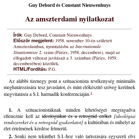
Guy Debord és Constant Nieuwenhuys
Az amszterdami nyilatkozat
: Guy Debord, Constant Nieuwenhuys
Írók
:
1958. november 10-én született
Először megjelent
Internationale
Amszterdamban, nyomtatásba az
Situationniste
2. szám (Párizs, 1958. decembere), majd az
elfogadott változat javításait a 3. számban (Párizs, 1959.
decemberében) közölték.
:
P.G.
HTML/Fordítás
Az alábbi tizenegy pont a szituacionista tevékenység minimális
meghatározására tesz javaslatot, és mint előkészítő szöveg kerülnek
megvitatásra a S.I. harmadik konferenciáján.
1
1.
A szituacionistáknak minden lehetőséget megragadva
elleneznie kell az
ideológiákat és a retrográd erőket
[ideológiai
rendszereket és a retrográd gyakorlatot]
a kultúrában és mihelyt az
élet értelmének kérdése felmerül.
2.
Senki nem tekinthet S.I.-hoz való tartozására egyszerű elvi