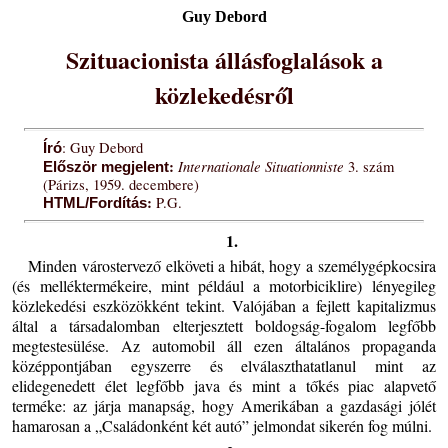
Guy Debord
Szituacionista állásfoglalások a
közlekedésről
: Guy Debord
Író
:
Internationale Situationniste
3. szám
Először megjelent
(Párizs, 1959. decembere)
:
P.G.
HTML/Fordítás
1.
Minden várostervező elköveti a hibát, hogy a személygépkocsira
(és melléktermékeire, mint például a motorbiciklire) lényegileg
közlekedési eszközökként tekint. Valójában a fejlett kapitalizmus
által a társadalomban elterjesztett boldogság-fogalom legfőbb
megtestesülése. Az automobil áll ezen általános propaganda
középpontjában egyszerre és elválaszthatatlanul mint az
elidegenedett élet legfőbb java és mint a tőkés piac alapvető
terméke: az járja manapság, hogy Amerikában a gazdasági jólét
hamarosan a „Családonként két autó” jelmondat sikerén fog múlni.