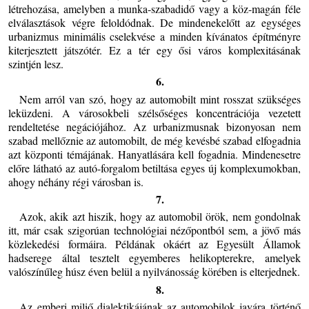
létrehozása, amelyben a munka-szabadidő vagy a köz-magán féle
elválasztások végre feloldódnak. De mindenekelőtt az egységes
urbanizmus minimális cselekvése a minden kívánatos építményre
kiterjesztett játszótér. Ez a tér egy ősi város komplexitásának
szintjén lesz.
6.
Nem arról van szó, hogy az automobilt mint rosszat szükséges
leküzdeni. A városokbeli szélsőséges koncentrációja vezetett
rendeltetése negációjához. Az urbanizmusnak bizonyosan nem
szabad mellőznie az automobilt, de még kevésbé szabad elfogadnia
azt központi témájának. Hanyatlására kell fogadnia. Mindenesetre
előre látható az autó-forgalom betiltása egyes új komplexumokban,
ahogy néhány régi városban is.
7.
Azok, akik azt hiszik, hogy az automobil örök, nem gondolnak
itt, már csak szigorúan technológiai nézőpontból sem, a jövő más
közlekedési formáira. Példának okáért az Egyesült Államok
hadserege által tesztelt egyemberes helikopterekre, amelyek
valószínűleg húsz éven belül a nyilvánosság körében is elterjednek.
8.
Az emberi miliő dialektikájának az automobilok javára történő