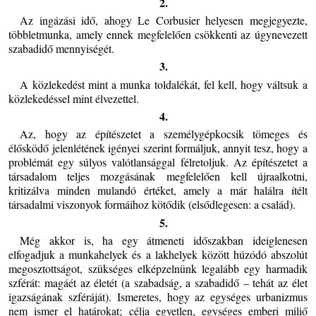
2.
Az ingázási idő, ahogy Le Corbusier helyesen megjegyezte,
többletmunka, amely ennek megfelelően csökkenti az úgynevezett
szabadidő mennyiségét.
3.
A közlekedést mint a munka toldalékát, fel kell, hogy váltsuk a
közlekedéssel mint élvezettel.
4.
Az, hogy az építészetet a személygépkocsik tömeges és
élősködő jelenlétének igényei szerint formáljuk, annyit tesz, hogy a
problémát egy súlyos valótlansággal félretoljuk. Az építészetet a
társadalom teljes mozgásának megfelelően kell újraalkotni,
kritizálva minden mulandó értéket, amely a már halálra ítélt
társadalmi viszonyok formáihoz kötődik (elsődlegesen: a család).
5.
Még akkor is, ha egy átmeneti időszakban ideiglenesen
elfogadjuk a munkahelyek és a lakhelyek között húzódó abszolút
megosztottságot, szükséges elképzelnünk legalább egy harmadik
szférát: magáét az életét (a szabadság, a szabadidő – tehát az élet
igazságának szféráját). Ismeretes, hogy az egységes urbanizmus
nem ismer el határokat; célja egyetlen, egységes emberi miliő