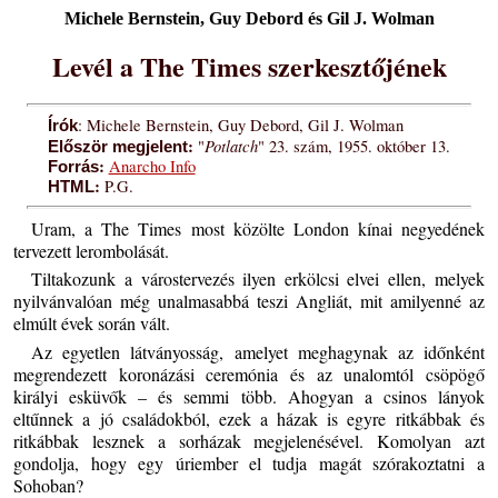
Michele Bernstein, Guy Debord és Gil J. Wolman
Levél a The Times szerkesztőjének
: Michele Bernstein, Guy Debord, Gil J. Wolman
Írók
:
Potlatch
"
" 23. szám, 1955. október 13.
Először megjelent
:
Anarcho Info
Forrás
:
P.G.
HTML
Uram, a The Times most közölte London kínai negyedének
tervezett lerombolását.
Tiltakozunk a várostervezés ilyen erkölcsi elvei ellen, melyek
nyilvánvalóan még unalmasabbá teszi Angliát, mit amilyenné az
elmúlt évek során vált.
Az egyetlen látványosság, amelyet meghagynak az időnként
megrendezett koronázási ceremónia és az unalomtól csöpögő
királyi esküvők – és semmi több. Ahogyan a csinos lányok
eltűnnek a jó családokból, ezek a házak is egyre ritkábbak és
ritkábbak lesznek a sorházak megjelenésével. Komolyan azt
gondolja, hogy egy úriember el tudja magát szórakoztatni a
Sohoban?