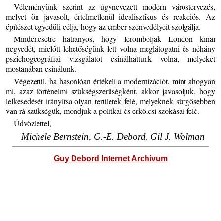
Véleményünk szerint az úgynevezett modern várostervezés,
melyet ön javasolt, értelmetlenül idealisztikus és reakciós. Az
építészet egyedüli célja, hogy az ember szenvedélyeit szolgálja.
Mindenesetre hátrányos, hogy lerombolják London kínai
negyedét, mielőtt lehetőségünk lett volna meglátogatni és néhány
pszichogeográfiai vizsgálatot csinálhattunk volna, melyeket
mostanában csinálunk.
Végezetül, ha hasonlóan értékeli a modernizációt, mint ahogyan
mi, azaz történelmi szükségszerüségként, akkor javasoljuk, hogy
lelkesedését irányítsa olyan területek felé, melyeknek sürgősebben
van rá szükségük, mondjuk a politkai és erkölcsi szokásai felé.
Üdvözlettel,
Michele Bernstein, G.-E. Debord, Gil J. Wolman
Guy Debord Internet Archívum