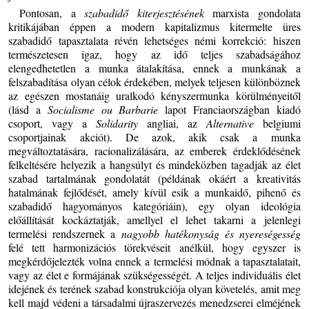
Pontosan, a
szabadidő kiterjesztésének
marxista gondolata
kritikájában éppen a modern kapitalizmus kitermelte üres
szabadidő tapasztalata révén lehetséges némi korrekció: hiszen
természetesen igaz, hogy az idő teljes szabadságához
elengedhetetlen a munka átalakítása, ennek a munkának a
felszabadítása olyan célok érdekében, melyek teljesen különböznek
az egészen mostanáig uralkodó kényszermunka körülményeitől
(lásd a
Socialisme ou Barbarie
lapot Franciaországban kiadó
csoport, vagy a
Solidarity
angliai, az
Alternative
belgiumi
csoportjainak akciót). De azok, akik csak a munka
megváltoztatására, racionalizálására, az emberek érdeklődésének
felkeltésére helyezik a hangsúlyt és mindeközben tagadják az élet
szabad tartalmának gondolatát (példának okáért a kreativitás
hatalmának fejlődését, amely kívül esik a munkaidő, pihenő és
szabadidő hagyományos kategóriáin), egy olyan ideológia
előállítását kockáztatják, amellyel el lehet takarni a jelenlegi
termelési rendszernek a
nagyobb hatékonyság és nyereségesség
felé tett harmonizációs törekvéseit anélkül, hogy egyszer is
megkérdőjelezték volna ennek a termelési módnak a tapasztalatait,
vagy az élet e formájának szükségességét. A teljes individuális élet
idejének és terének szabad konstrukciója olyan követelés, amit meg
kell majd védeni a társadalmi újraszervezés menedzserei elméjének