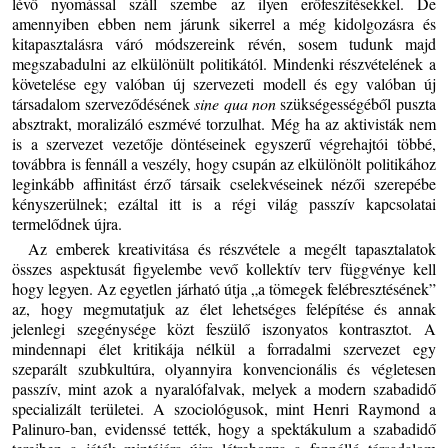
lévő nyomással száll szembe az ilyen erőfeszítésekkel. De
amennyiben ebben nem járunk sikerrel a még kidolgozásra és
kitapasztalásra váró módszereink révén, sosem tudunk majd
megszabadulni az elkülönült politikától. Mindenki részvételének a
követelése egy valóban új szervezeti modell és egy valóban új
társadalom szerveződésének
sine qua non
szükségességéből puszta
absztrakt, moralizáló eszmévé torzulhat. Még ha az aktivisták nem
is a szervezet vezetője döntéseinek egyszerű végrehajtói többé,
továbbra is fennáll a veszély, hogy csupán az elkülönölt politikához
leginkább affinitást érző társaik cselekvéseinek nézői szerepébe
kényszerülnek; ezáltal itt is a régi világ passzív kapcsolatai
termelődnek újra.
Az emberek kreativitása és részvétele a megélt tapasztalatok
összes aspektusát figyelembe vevő kollektív terv függvénye kell
hogy legyen. Az egyetlen járható útja „a tömegek felébresztésének”
az, hogy megmutatjuk az élet lehetséges felépítése és annak
jelenlegi szegénysége közt feszülő iszonyatos kontrasztot. A
mindennapi élet kritikája nélkül a forradalmi szervezet egy
szeparált szubkultúra, olyannyira konvencionális és végletesen
passzív, mint azok a nyaralófalvak, melyek a modern szabadidő
specializált területei. A szociológusok, mint Henri Raymond a
Palinuro-ban, evidenssé tették, hogy a spektákulum a szabadidő