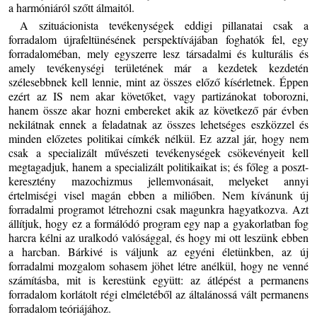
a harmóniáról szőtt álmaitól.
A szituácionista tevékenységek eddigi pillanatai csak a
forradalom újrafeltünésének perspektívájában foghatók fel, egy
forradaloméban, mely egyszerre lesz társadalmi és kulturális és
amely tevékenységi területének már a kezdetek kezdetén
szélesebbnek kell lennie, mint az összes előző kísérletnek. Éppen
ezért az IS nem akar követőket, vagy partizánokat toborozni,
hanem össze akar hozni embereket akik az következő pár évben
nekilátnak ennek a feladatnak az összes lehetséges eszközzel és
minden előzetes politikai címkék nélkül. Ez azzal jár, hogy nem
csak a specializált művészeti tevékenységek csökevényeit kell
megtagadjuk, hanem a specializált politikaikat is; és főleg a poszt-
keresztény mazochizmus jellemvonásait, melyeket annyi
értelmiségi visel magán ebben a miliőben. Nem kívánunk új
forradalmi programot létrehozni csak magunkra hagyatkozva. Azt
állítjuk, hogy ez a formálódó program egy nap a gyakorlatban fog
harcra kélni az uralkodó valósággal, és hogy mi ott leszünk ebben
a harcban. Bárkivé is váljunk az egyéni életünkben, az új
forradalmi mozgalom sohasem jöhet létre anélkül, hogy ne venné
számításba, mit is kerestünk együtt: az átlépést a permanens
forradalom korlátolt régi elméletéből az általánossá vált permanens
forradalom teóriájához.