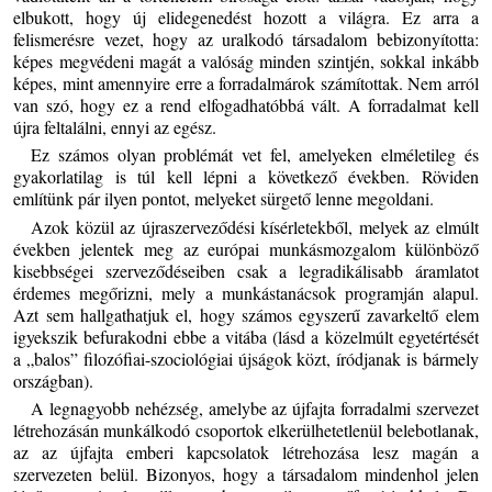
elbukott, hogy új elidegenedést hozott a világra. Ez arra a
felismerésre vezet, hogy az uralkodó társadalom bebizonyította:
képes megvédeni magát a valóság minden szintjén, sokkal inkább
képes, mint amennyire erre a forradalmárok számítottak. Nem arról
van szó, hogy ez a rend elfogadhatóbbá vált. A forradalmat kell
újra feltalálni, ennyi az egész.
Ez számos olyan problémát vet fel, amelyeken elméletileg és
gyakorlatilag is túl kell lépni a következő években. Röviden
említünk pár ilyen pontot, melyeket sürgető lenne megoldani.
Azok közül az újraszerveződési kísérletekből, melyek az elmúlt
években jelentek meg az európai munkásmozgalom különböző
kisebbségei szerveződéseiben csak a legradikálisabb áramlatot
érdemes megőrizni, mely a munkástanácsok programján alapul.
Azt sem hallgathatjuk el, hogy számos egyszerű zavarkeltő elem
igyekszik befurakodni ebbe a vitába (lásd a közelmúlt egyetértését
a „balos” filozófiai-szociológiai újságok közt, íródjanak is bármely
országban).
A legnagyobb nehézség, amelybe az újfajta forradalmi szervezet
létrehozásán munkálkodó csoportok elkerülhetetlenül belebotlanak,
az az újfajta emberi kapcsolatok létrehozása lesz magán a
szervezeten belül. Bizonyos, hogy a társadalom mindenhol jelen