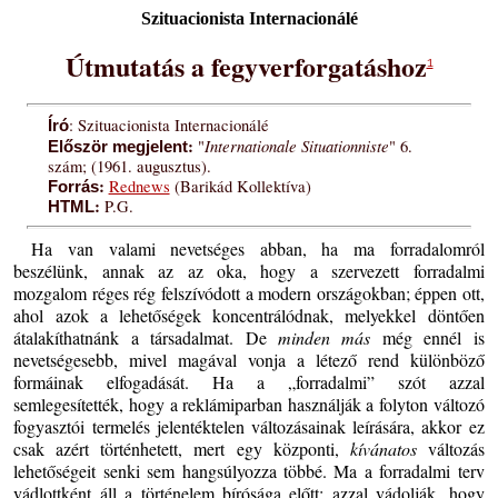
Szituacionista Internacionálé
Útmutatás a fegyverforgatáshoz
1
: Szituacionista Internacionálé
Író
:
Internationale Situationniste
"
" 6.
Először megjelent
szám; (1961. augusztus).
:
Rednews
(Barikád Kollektíva)
Forrás
:
P.G.
HTML
Ha van valami nevetséges abban, ha ma forradalomról
beszélünk, annak az az oka, hogy a szervezett forradalmi
mozgalom réges rég felszívódott a modern országokban; éppen ott,
ahol azok a lehetőségek koncentrálódnak, melyekkel döntően
átalakíthatnánk a társadalmat. De
minden más
még ennél is
nevetségesebb, mivel magával vonja a létező rend különböző
formáinak elfogadását. Ha a „forradalmi” szót azzal
semlegesítették, hogy a reklámiparban használják a folyton változó
fogyasztói termelés jelentéktelen változásainak leírására, akkor ez
csak azért történhetett, mert egy központi,
kívánatos
változás
lehetőségeit senki sem hangsúlyozza többé. Ma a forradalmi terv
vádlottként áll a történelem bírósága előtt: azzal vádolják, hogy