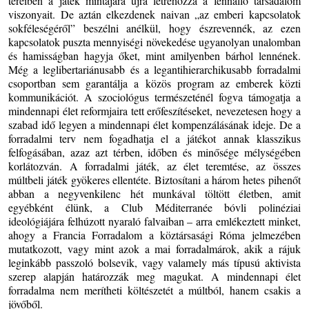
tereiben a játék mintájára újra létrehozza a fennálló társadalom
viszonyait. De aztán elkezdenek naivan „az emberi kapcsolatok
sokféleségéről” beszélni anélkül, hogy észrevennék, az ezen
kapcsolatok puszta mennyiségi növekedése ugyanolyan unalomban
és hamisságban hagyja őket, mint amilyenben bárhol lennének.
Még a leglibertariánusabb és a legantihierarchikusabb forradalmi
csoportban sem garantálja a közös program az emberek közti
kommunikációt. A szociológus természeténél fogva támogatja a
mindennapi élet reformjaira tett erőfeszítéseket, nevezetesen hogy a
szabad idő legyen a mindennapi élet kompenzálásának ideje. De a
forradalmi terv nem fogadhatja el a játékot annak klasszikus
felfogásában, azaz azt térben, időben és minősége mélységében
korlátozván. A forradalmi játék, az élet teremtése, az összes
múltbeli játék gyökeres ellentéte. Biztosítani a három hetes pihenőt
abban a negyvenkilenc hét munkával töltött életben, amit
egyébként élünk, a Club Méditerranée bóvli polinéziai
ideológiájára felhúzott nyaraló falvaiban – arra emlékeztett minket,
ahogy a Francia Forradalom a köztársasági Róma jelmezében
mutatkozott, vagy mint azok a mai forradalmárok, akik a rájuk
leginkább passzoló bolsevik, vagy valamely más típusú aktivista
szerep alapján határozzák meg magukat. A mindennapi élet
forradalma nem merítheti költészetét a múltból, hanem csakis a
jövőből.