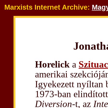
Marxists Internet Archive:
Magy
Jonath
Horelick
a
Szituac
amerikai szekcióján
Igyekezett nyíltan 
1973-ban elindította
Diversion
-t, az
Int