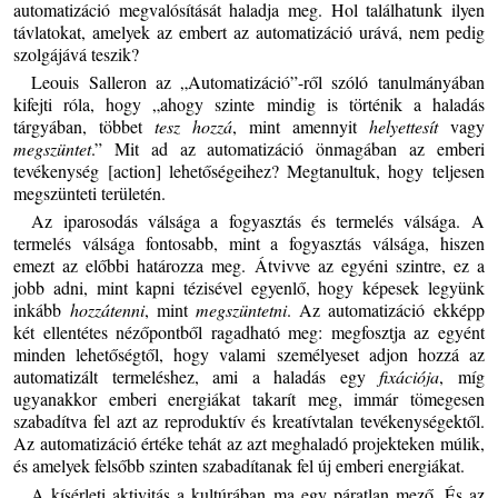
automatizáció megvalósítását haladja meg. Hol találhatunk ilyen
távlatokat, amelyek az embert az automatizáció urává, nem pedig
szolgájává teszik?
Leouis Salleron az „Automatizáció”-ről szóló tanulmányában
kifejti róla, hogy „ahogy szinte mindig is történik a haladás
tárgyában, többet
tesz hozzá
, mint amennyit
helyettesít
vagy
megszüntet
.” Mit ad az automatizáció önmagában az emberi
tevékenység [action] lehetőségeihez? Megtanultuk, hogy teljesen
megszünteti területén.
Az iparosodás válsága a fogyasztás és termelés válsága. A
termelés válsága fontosabb, mint a fogyasztás válsága, hiszen
emezt az előbbi határozza meg. Átvivve az egyéni szintre, ez a
jobb adni, mint kapni tézisével egyenlő, hogy képesek legyünk
inkább
hozzátenni
, mint
megszüntetni
. Az automatizáció ekképp
két ellentétes nézőpontből ragadható meg: megfosztja az egyént
minden lehetőségtől, hogy valami személyeset adjon hozzá az
automatizált termeléshez, ami a haladás egy
fixációja
, míg
ugyanakkor emberi energiákat takarít meg, immár tömegesen
szabadítva fel azt az reproduktív és kreatívtalan tevékenységektől.
Az automatizáció értéke tehát az azt meghaladó projekteken múlik,
és amelyek felsőbb szinten szabadítanak fel új emberi energiákat.
A kísérleti aktivitás a kultúrában ma egy páratlan mező. És az