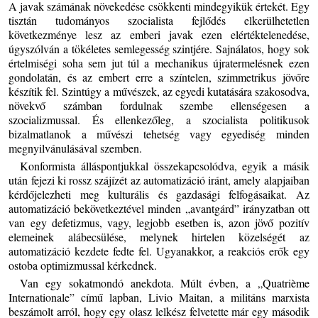
A javak számának növekedése csökkenti mindegyikük értekét. Egy
tisztán tudományos szocialista fejlődés elkerülhetetlen
következménye lesz az emberi javak ezen elértéktelenedése,
úgyszólván a tökéletes semlegesség szintjére. Sajnálatos, hogy sok
értelmiségi soha sem jut túl a mechanikus újratermelésnek ezen
gondolatán, és az embert erre a színtelen, szimmetrikus jövőre
készítik fel. Szintúgy a művészek, az egyedi kutatására szakosodva,
növekvő számban fordulnak szembe ellenségesen a
szocializmussal. És ellenkezőleg, a szocialista politikusok
bizalmatlanok a művészi tehetség vagy egyediség minden
megnyilvánulásával szemben.
Konformista álláspontjukkal összekapcsolódva, egyik a másik
után fejezi ki rossz szájízét az automatizáció iránt, amely alapjaiban
kérdőjelezheti meg kulturális és gazdasági felfogásaikat. Az
automatizáció bekövetkeztével minden „avantgárd” irányzatban ott
van egy defetizmus, vagy, legjobb esetben is, azon jövő pozitív
elemeinek alábecsülése, melynek hirtelen közelségét az
automatizáció kezdete fedte fel. Ugyanakkor, a reakciós erők egy
ostoba optimizmussal kérkednek.
Van egy sokatmondó anekdota. Múlt évben, a „Quatrième
Internationale” című lapban, Livio Maitan, a militáns marxista
beszámolt arról, hogy egy olasz lelkész felvetette már egy második