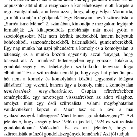
önpusztító attitűd itt, a rezignáció a kor lehetőségei előtt, kórjele a
régi avantgárdnak, ami beéri azzal, hogy, ahogy Edgar Morin írta,
„a múlt csontján rágódjanak.” Egy Benayoun nevű szürrealista, a
„Surréalisme Même” 2. számában, kimondja e mozgalom legújabb
formuláját: „A kikapcsolódás problémája már most gyötri a
szociológusokat. Már nem kérünk tudósokból, hanem helyettük
bohócokból, sanzonénekesekből, balerinákból, gumiemberekből.
Egy nap munka hat napi pihenésért: a komoly és a komolytalan, a
tétlenség és a munka közötti egyensúly azzal fenyeget, hogy
tótágast áll. A ’munkást’ tétlenségében egy görcsös, tolakodó,
gondolatszegény és tehetségben szűkölködő televízió fogja
elbutítani.” Ez a szürrealista nem látja, hogy egy hat pihenőnapos
hét nem a komoly és komolytalan közötti „egyensúly tótágast
állásához” fog vezetni, hanem úgy a komoly, mint a komolytalan
természetének megváltozásához
. Csupán félreértésekben
reménykedik, egy nevetséges visszatérésben az adott világhoz,
amelyet, mint egy ósdi szürrealista, valami megfoghatatlan
vaudevilleként képzel el. Miért lesz ez a jövő a mai
gyalázatosságok túltengése? Miért lenne „gondolatszegény?” Azt
jelentené, hogy szegény lesz 1936-ra javított, 1924-es szürrealista
gondolatokban? Valószínű. És ez azt jelentené, hogy a
szürrealisták utánzói gondolatszegények lennének? Azt jól tudjuk.