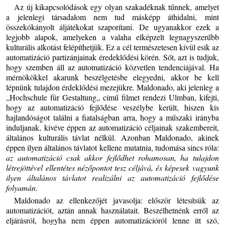
Az új kikapcsolódások egy olyan szakadéknak tűnnek, amelyet
a jelenlegi társadalom nem tud másképp áthidalni, mint
összekókányolt áljátékokat szaporítani. De ugyanakkor ezek a
legjobb alapok, amelyeken a valaha elképzelt legnagyszerűbb
kulturális alkotást felépíthetjük. Ez a cél természetesen kívül esik az
automatizáció partizánjainak éredeklődési körén. Sőt, azt is tudjuk,
hogy szemben áll az automatizáció közvetlen tendenciájával. Ha
mérnökökkel akarunk beszélgetésbe elegyedni, akkor be kell
lépnünk tulajdon érdeklődési mezejükre. Maldonado, aki jelenleg a
„Hochschule für Gestaltung„ című filmet rendezi Ulmban, kifejti,
hogy az automatizáció fejlődése veszélybe került, hiszen kis
hajlandóságot találni a fiatalságban arra, hogy a műszaki irányba
induljanak, kivéve éppen az automatizáció céljainak szakembereit,
általános kulturális távlat nélkül. Azonban Maldonado, akinek
éppen ilyen általános távlatot kellene mutatnia, tudomása sincs róla:
az automatizáció csak akkor fejlődhet rohamosan, ha tulajdon
létrejöttével ellentétes nézőpontot tesz céljává, és képesek vagyunk
ilyen általános távlatot realizálni az automatizáció fejlődése
folyamán
.
Maldonado az ellenkezőjét javasolja: először létesítsük az
automatizációt, aztán annak használatait. Beszélhetnénk erről az
eljárásról, hogyha nem éppen automatizációról lenne itt szó,