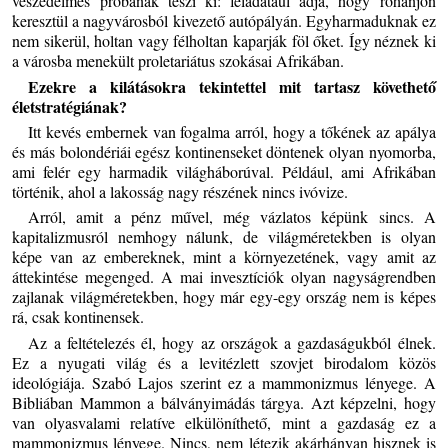
veszedelmes próbának teszi ki: feladatául adja, hogy rohanjon
keresztül a nagyvárosból kivezető autópályán. Egyharmaduknak ez
nem sikerül, holtan vagy félholtan kaparják föl őket. Így néznek ki
a városba menekült proletariátus szokásai Afrikában.
Ezekre a kilátásokra tekintettel mit tartasz követhető
életstratégiának?
Itt kevés embernek van fogalma arról, hogy a tőkének az apálya
és más bolondériái egész kontinenseket döntenek olyan nyomorba,
ami felér egy harmadik világháborúval. Például, ami Afrikában
történik, ahol a lakosság nagy részének nincs ivóvize.
Arról, amit a pénz művel, még vázlatos képünk sincs. A
kapitalizmusról nemhogy nálunk, de világméretekben is olyan
képe van az embereknek, mint a környezetének, vagy amit az
áttekintése megenged. A mai invesztíciók olyan nagyságrendben
zajlanak világméretekben, hogy már egy-egy ország nem is képes
rá, csak kontinensek.
Az a feltételezés él, hogy az országok a gazdaságukból élnek.
Ez a nyugati világ és a levitézlett szovjet birodalom közös
ideológiája. Szabó Lajos szerint ez a mammonizmus lényege. A
Bibliában Mammon a bálványimádás tárgya. Azt képzelni, hogy
van olyasvalami relatíve elkülöníthető, mint a gazdaság ez a
mammonizmus lényege. Nincs, nem létezik akárhányan hisznek is