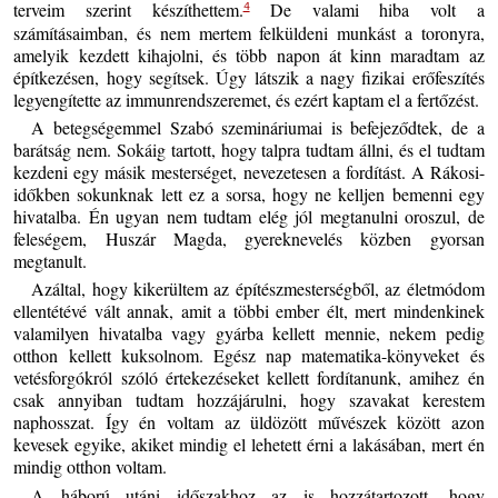
terveim szerint készíthettem.
De valami hiba volt a
4
számításaimban, és nem mertem felküldeni munkást a toronyra,
amelyik kezdett kihajolni, és több napon át kinn maradtam az
építkezésen, hogy segítsek. Úgy látszik a nagy fizikai erőfeszítés
legyengítette az immunrendszeremet, és ezért kaptam el a fertőzést.
A betegségemmel Szabó szemináriumai is befejeződtek, de a
barátság nem. Sokáig tartott, hogy talpra tudtam állni, és el tudtam
kezdeni egy másik mesterséget, nevezetesen a fordítást. A Rákosi-
időkben sokunknak lett ez a sorsa, hogy ne kelljen bemenni egy
hivatalba. Én ugyan nem tudtam elég jól megtanulni oroszul, de
feleségem, Huszár Magda, gyereknevelés közben gyorsan
megtanult.
Azáltal, hogy kikerültem az építészmesterségből, az életmódom
ellentétévé vált annak, amit a többi ember élt, mert mindenkinek
valamilyen hivatalba vagy gyárba kellett mennie, nekem pedig
otthon kellett kuksolnom. Egész nap matematika-könyveket és
vetésforgókról szóló értekezéseket kellett fordítanunk, amihez én
csak annyiban tudtam hozzájárulni, hogy szavakat kerestem
naphosszat. Így én voltam az üldözött művészek között azon
kevesek egyike, akiket mindig el lehetett érni a lakásában, mert én
mindig otthon voltam.
A háború utáni időszakhoz az is hozzátartozott, hogy