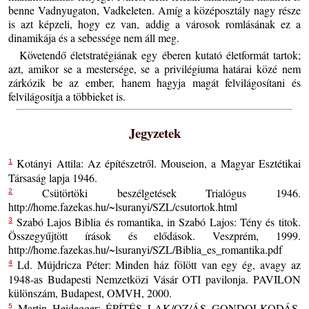
benne Vadnyugaton, Vadkeleten. Amíg a középosztály nagy része
is azt képzeli, hogy ez van, addig a városok romlásának ez a
dinamikája és a sebessége nem áll meg.
Követendő életstratégiának egy éberen kutató életformát tartok;
azt, amikor se a mestersége, se a privilégiuma határai közé nem
zárkózik be az ember, hanem hagyja magát felvilágosítani és
felvilágosítja a többieket is.
Jegyzetek
Kotányi Attila: Az építészetről. Mouseion, a Magyar Esztétikai
1
Társaság lapja 1946.
Csütörtöki beszélgetések Trialógus 1946.
2
http://home.fazekas.hu/~lsuranyi/SZL/csutortok.html
Szabó Lajos Biblia és romantika, in Szabó Lajos: Tény és titok.
3
Összegyűjtött írások és elődások. Veszprém, 1999.
http://home.fazekas.hu/~lsuranyi/SZL/Biblia_es_romantika.pdf
Ld. Mújdricza Péter: Minden ház fölött van egy ég, avagy az
4
1948-as Budapesti Nemzetközi Vásár OTI pavilonja. PAVILON
különszám, Budapest, OMVH, 2000.
Martin Heidegger: ÉPÍTÉS LAK/OZ/ÁS GONDOLKODÁS.
5