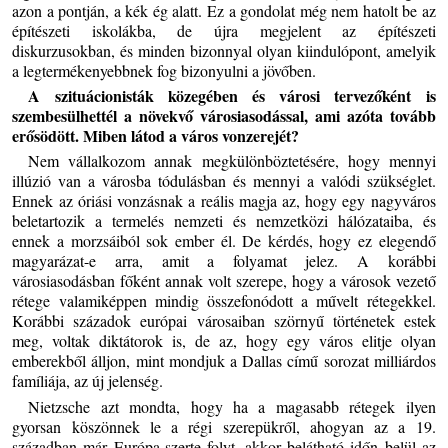
azon a pontján, a kék ég alatt. Ez a gondolat még nem hatolt be az
építészeti iskolákba, de újra megjelent az építészeti
diskurzusokban, és minden bizonnyal olyan kiindulópont, amelyik
a legtermékenyebbnek fog bizonyulni a jövőben.
A szituácionisták közegében és városi tervezőként is
szembesülhettél a növekvő városiasodással, ami azóta tovább
erősödött. Miben látod a város vonzerejét?
Nem vállalkozom annak megkülönböztetésére, hogy mennyi
illúzió van a városba tódulásban és mennyi a valódi szükséglet.
Ennek az óriási vonzásnak a reális magja az, hogy egy nagyváros
beletartozik a termelés nemzeti és nemzetközi hálózataiba, és
ennek a morzsáiból sok ember él. De kérdés, hogy ez elegendő
magyarázat-e arra, amit a folyamat jelez. A korábbi
városiasodásban főként annak volt szerepe, hogy a városok vezető
rétege valamiképpen mindig összefonódott a művelt rétegekkel.
Korábbi századok európai városaiban szörnyű történetek estek
meg, voltak diktátorok is, de az, hogy egy város elitje olyan
emberekből álljon, mint mondjuk a Dallas című sorozat milliárdos
famíliája, az új jelenség.
Nietzsche azt mondta, hogy ha a magasabb rétegek ilyen
gyorsan köszönnek le a régi szerepükről, ahogyan az a 19.
században már Európa-szerte folyt, akkor belátható időn belül az