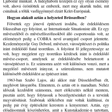
Ljubomir munkáit. A hidegháború közepén ez egy olyan esemény
volt, ahová özönlöttek az emberek, mert meg akarták tudni, mit
csinálnak a tőlük vasfüggönnyel elzárt Kelet-Európaiak.
Hogyan alakult aztán a helyzeted Brüsszelben?
Fölvettek egy jónevű építészeti irodába, de érdeklődésem
fókuszában egy folyóirat, az Internationale Situationiste állt. Ez egy
művészekből és művészfilozófusokból álló csoportosulás volt, az
előzményét pedig a COBRA nevű avantgárd csoport jelentette.
Kezdeményezője Guy Debord, művészet, városépítészet és politika
iránt érdeklődő fiatal teoretikus. A folyóirat fő jellegzetessége az
volt, hogy megjelent egy teoretikus kérdések iránt is érdeklődő
művész-csoport, amelynek az érdeklődésébe beletartozott a
városépítészet is. Ez számomra azért volt különösen vonzó, mert a
megelőző művészeti irányzat, a szürrealizmus, nem mutatott
különösebb érdeklődést az építészet iránt.
1963-ban Szabó Lajos, aki akkor már Düsseldorfban élt,
meghívott látogatóba. Elmentem, és aztán ott is maradtam. Nehéz
időszak kezdődött számomra, mert előkészítés nélkül mentem,
pusztán azért, hogy folytassuk a beszélgetéseinket és a terveink
megvalósítását. Szabónak időközben már voltak kiállításai, én
pedig pár évig építészként kerestem a kenyeremet. Aztán, egy
előadásomnak köszönhetően, amit a Kunstakademie-n tartottam,