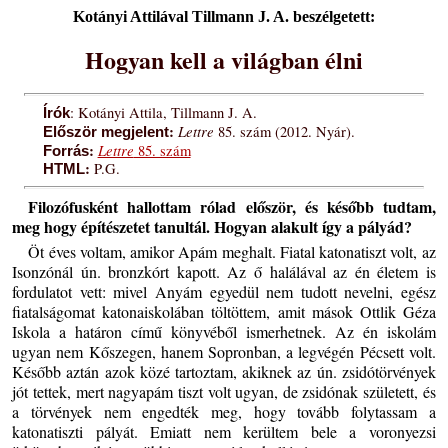
Kotányi Attilával Tillmann J. A. beszélgetett:
Hogyan kell a világban élni
: Kotányi Attila, Tillmann J. A.
Írók
:
Lettre
85. szám (2012. Nyár).
Először megjelent
:
Lettre
85. szám
Forrás
:
P.G.
HTML
Filozófusként hallottam rólad először, és később tudtam,
meg hogy építészetet tanultál. Hogyan alakult így a pályád?
Öt éves voltam, amikor Apám meghalt. Fiatal katonatiszt volt, az
Isonzónál ún. bronzkórt kapott. Az ő halálával az én életem is
fordulatot vett: mivel Anyám egyedül nem tudott nevelni, egész
fiatalságomat katonaiskolában töltöttem, amit mások Ottlik Géza
Iskola a határon című könyvéből ismerhetnek. Az én iskolám
ugyan nem Kőszegen, hanem Sopronban, a legvégén Pécsett volt.
Később aztán azok közé tartoztam, akiknek az ún. zsidótörvények
jót tettek, mert nagyapám tiszt volt ugyan, de zsidónak született, és
a törvények nem engedték meg, hogy tovább folytassam a
katonatiszti pályát. Emiatt nem kerültem bele a voronyezsi