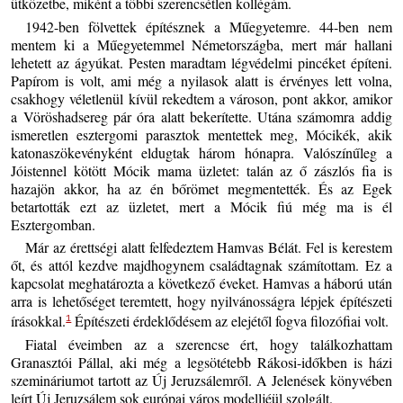
ütközetbe, miként a többi szerencsétlen kollégám.
1942-ben fölvettek építésznek a Műegyetemre. 44-ben nem
mentem ki a Műegyetemmel Németországba, mert már hallani
lehetett az ágyúkat. Pesten maradtam légvédelmi pincéket építeni.
Papírom is volt, ami még a nyilasok alatt is érvényes lett volna,
csakhogy véletlenül kívül rekedtem a városon, pont akkor, amikor
a Vöröshadsereg pár óra alatt bekerítette. Utána számomra addig
ismeretlen esztergomi parasztok mentettek meg, Mócikék, akik
katonaszökevényként eldugtak három hónapra. Valószínűleg a
Jóistennel kötött Mócik mama üzletet: talán az ő zászlós fia is
hazajön akkor, ha az én bőrömet megmentették. És az Egek
betartották ezt az üzletet, mert a Mócik fiú még ma is él
Esztergomban.
Már az érettségi alatt felfedeztem Hamvas Bélát. Fel is kerestem
őt, és attól kezdve majdhogynem családtagnak számítottam. Ez a
kapcsolat meghatározta a következő éveket. Hamvas a háború után
arra is lehetőséget teremtett, hogy nyilvánosságra lépjek építészeti
írásokkal.
Építészeti érdeklődésem az elejétől fogva filozófiai volt.
1
Fiatal éveimben az a szerencse ért, hogy találkozhattam
Granasztói Pállal, aki még a legsötétebb Rákosi-időkben is házi
szemináriumot tartott az Új Jeruzsálemről. A Jelenések könyvében
leírt Új Jeruzsálem sok európai város modelljéül szolgált.