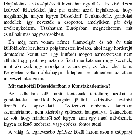
felajánlottak a városépítészeti hivatalban egy állást. Ez kivételesen
kedvező feltételekkel járt; pár ember azzal foglalkozott, hogy
megálmodja, milyen legyen Düsseldorf. Denkmodelle, gondolati
modellek, így nevezték a csoportot, amelyikben pár évig
tevékenykedtem. Utazhattam Európában, megnézhettem, mit
csinálnak más nagyvárosokban.
Én még nem voltam német állampolgár, és hét év után
külföldiként kerültem a polgármesteri irodába, ahol nagy horderejű
döntésekre került sor. Egy külföldi mögött természetesen nem
állhatott egy párt, így aztán a fiatal munkatársaim úgy kezeltek,
mint aki csak úgy mondja a véleményét, és félre lehet tolni.
Kénytelen voltam abbahagyni, kiléptem, és átmentem az ottani
művészeti akadémiára.
Mit tanítottál Düsseldorfban a Kunstakademie-n?
Azt adhattam elő, amit fontosnak tartottam; azokat a
gondolatokat, amikkel Nyugatra jöttünk, felfrissítve, továbbá
tizenöt év tapasztalatát. Tíz-tizenkét embernek tartottam
szemináriumot, nem kizárólag építészeti hangsúllyal. Szándékom
az volt, hogy mindenről szó legyen, amit egy fiatal művésznek,
legyen az festő, szobrász, vagy építész, fontos tudni.
A világ tíz legnevesebb építésze közül három azon a csöppnyi