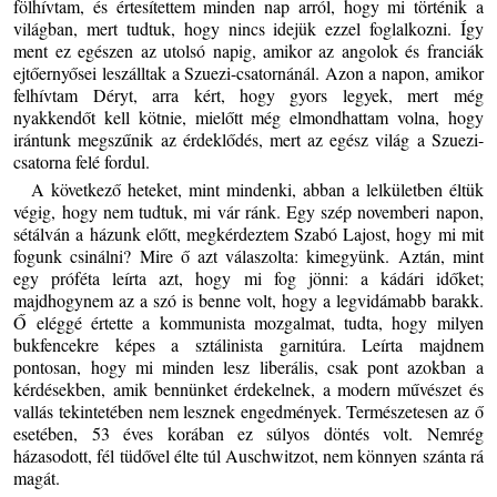
fölhívtam, és értesítettem minden nap arról, hogy mi történik a
világban, mert tudtuk, hogy nincs idejük ezzel foglalkozni. Így
ment ez egészen az utolsó napig, amikor az angolok és franciák
ejtőernyősei leszálltak a Szuezi-csatornánál. Azon a napon, amikor
felhívtam Déryt, arra kért, hogy gyors legyek, mert még
nyakkendőt kell kötnie, mielőtt még elmondhattam volna, hogy
irántunk megszűnik az érdeklődés, mert az egész világ a Szuezi-
csatorna felé fordul.
A következő heteket, mint mindenki, abban a lelkületben éltük
végig, hogy nem tudtuk, mi vár ránk. Egy szép novemberi napon,
sétálván a házunk előtt, megkérdeztem Szabó Lajost, hogy mi mit
fogunk csinálni? Mire ő azt válaszolta: kimegyünk. Aztán, mint
egy próféta leírta azt, hogy mi fog jönni: a kádári időket;
majdhogynem az a szó is benne volt, hogy a legvidámabb barakk.
Ő eléggé értette a kommunista mozgalmat, tudta, hogy milyen
bukfencekre képes a sztálinista garnitúra. Leírta majdnem
pontosan, hogy mi minden lesz liberális, csak pont azokban a
kérdésekben, amik bennünket érdekelnek, a modern művészet és
vallás tekintetében nem lesznek engedmények. Természetesen az ő
esetében, 53 éves korában ez súlyos döntés volt. Nemrég
házasodott, fél tüdővel élte túl Auschwitzot, nem könnyen szánta rá
magát.