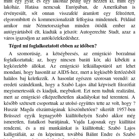
mint egy gyár, és egy lakóház pedig úgy nézzen ki, mint egy
lakóház. Hatása nemcsak Európában, de Amerikában is
érvényesült, sőt onnan visszafelé áramlott egy félreértett,
elgorombított és kommercionalizált felfogása mindennek. Például
amikor már Németországban minden ötödik ember az
autógyártásból élt, kiadták a jelszót: Autogerechte Stadt, azaz a
város igazodjon az autóközlekedéshez.
Téged mi foglalkoztatott ebben az időben?
A szomorúság, a kétségbeesés, az emigráció borzalmai
foglalkoztattak; az, hogy nincsen baráti kör, aki kibékíti a
legközelebb állókat. Az emigráció lelkiállapotáról azt lehet
mondani, hogy hasonlít az AIDS-hez, mert a legkisebb fertőzésből
halálos baj keletkezik. A hasonlat egészen szorosan veendő: az
eredeti szándékunk, hogy a Szabó Lajos által képviselt filozófiát
megismertessük és kiadjuk, megbukott. Ezt nem tudtuk realizálni,
mert az emigráció elképzelhetetlen akadályokat tud teremteni. A
később szétesett csoportnak az utolsó együttes tette az volt, hogy ?
Huszár Magda elszántságának köszönhetően? sikerült 1957-ben
Brüsszel egyik legnagyobb kiállítóhelyén Szabó akkor még
ismeretlen, fiatalkori barátjának, Vajda Lajosnak egy kiállítást
rendezni, és a mi munkáinkat is kiállítottuk; Szabó Lajos
kalligráfiáit, az én képeimet, továbbá Bálint Endre és Szabó