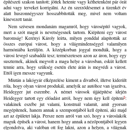
építészeti szakon tanított; jöttek hetente vagy kéthetenként pár órát
adni vagy terveket korrigálni. Az én szerződésemet a tizenkét év
alatt huszonnégyszer hosszabbították meg, mivel nem voltam
kinevezett tanár.
Nem szívesen mondanám magamról, hogy városépítő vagyok,
mert a szót magát is nevetségesnek tartom. Kiépíteni egy várost
baromság! Kerényi Károly leírta, milyen gonddal alapították az
összes európai várost, hogy a világmindenséggel valamilyen
harmóniába kerüljön. A középkorban joggal mondták, hogy a
városi levegő szabaddá tesz; természetesen azon az áron, hogy egy
suszternek, akinek megvolt a maga helye a városban, esküt kellett
tennie arra, hogy szükség esetén élete árán is megvédi a várost.
Ettől igen messze vagyunk.
Miután a lakógyár elképzelése kiment a divatból, illetve kiderült
róla, hogy olyan várost produkál, amelyik az autóhoz van igazítva,
Heidegger jut eszembe. A német városok újjáépítése idején
Heidegger tartott egy előadást arról, hogy nem úgy kell építeni
:
5
valakinek eszébe jut valami, konstruál valamit, amit gyorsan
megépítenek, hanem annak a szempontjából kell építeni, aki majd
azt az épületet lakja. Persze nem arról van szó, hogy a városlakók
maguk építsék a várost, hanem hogy annak a nézőpontjából legyen
elgondolva, aki valóban ott fog lakni, azon a helyen, a világnak