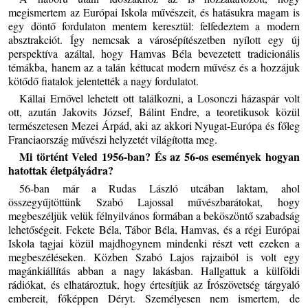
megismertem az Európai Iskola művészeit, és hatásukra magam is
egy döntő fordulaton mentem keresztül: felfedeztem a modern
absztrakciót. Így nemcsak a városépítészetben nyílott egy új
perspektíva azáltal, hogy Hamvas Béla bevezetett tradicionális
témákba, hanem az a talán kéttucat modern művész és a hozzájuk
kötődő fiatalok jelentették a nagy fordulatot.
Kállai Ernővel lehetett ott találkozni, a Losonczi házaspár volt
ott, azután Jakovits József, Bálint Endre, a teoretikusok közül
természetesen Mezei Árpád, aki az akkori Nyugat-Európa és főleg
Franciaország művészi helyzetét világította meg.
Mi történt Veled 1956-ban? És az 56-os események hogyan
hatottak életpályádra?
56-ban már a Rudas László utcában laktam, ahol
összegyűjtöttünk Szabó Lajossal művészbarátokat, hogy
megbeszéljük velük félnyilvános formában a beköszöntő szabadság
lehetőségeit. Fekete Béla, Tábor Béla, Hamvas, és a régi Európai
Iskola tagjai közül majdhogynem mindenki részt vett ezeken a
megbeszéléseken. Közben Szabó Lajos rajzaiból is volt egy
magánkiállítás abban a nagy lakásban. Hallgattuk a külföldi
rádiókat, és elhatároztuk, hogy értesítjük az Írószövetség tárgyaló
embereit, főképpen Déryt. Személyesen nem ismertem, de