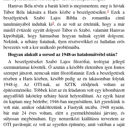
Hamvas Béla révén a baráti körét is megismertem; meg is hívtak
Tábor Béla lakására a Haris közbe a beszélgetéseikre.
Ezek a
2
beszélgetések Szabó Lajos Biblia és romantika című
tanulmányából indultak ki
, és az volt az értelmük, hogy a már
3
másfél évtizede együtt dolgozó Tábor és Szabó, valamint Hamvas
kipróbálják, hogy hármasban hogyan tudnak együtt dolgozni.
Nekünk, a néhány fiatalnak, ilyen résztvevőkkel ez hallatlan erős
bevezetés volt a kor uralkodó problémáiba.
Hogyan alakult a sorsod az 1948-as hatalomátvétel után?
A beszélgetéseket Szabó Lajos filozófiai, teológiai jellegű
szemináriumai követték. Ő azután a későbbi életemben igen fontos
szerepet játszott, nemcsak mint filozófiatanár. Ezek a beszélgetések
részben a Haris közben, később pedig az én lakásomban folytak
1948-ig. Az OTI-nak, az SZTK elődjének voltam az
építészmérnöke. Többek közt az én feladatom volt egy lebombázott
angyalföldi lakótelep néhány házát helyreállítani. Az egyik házat
én kaptam meg bérletbe; 1946-ban megnősültem, két gyerekünk is
volt már, amikor odaköltöztünk a Fiastyúk utcába. 1948 nyarán,
bár már 24 éves voltam, elért a gyermekbénulási járvány, és
súlyosan megbénultam. Egy nemzetközi kiállításra terveztem az
OTI pavilonját; ez volt az egyetlen építmény, amit valóban a saját