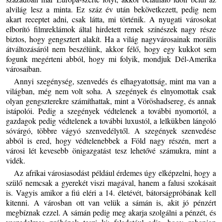
alvilág lesz a minta. Ez száz év után bekövetkezett, pedig nem
akart receptet adni, csak látta, mi történik. A nyugati városokat
elborító filmreklámok által hirdetett remek színészek nagy része
biztos, hogy gengsztert alakít. Ha a világ nagyvárosainak morális
átváltozásáról nem beszélünk, akkor félő, hogy egy kukkot sem
fogunk megérteni abból, hogy mi folyik, mondjuk Dél-Amerika
városaiban.
Annyi szegénység, szenvedés és elhagyatottság, mint ma van a
világban, még nem volt soha. A szegények és elnyomottak csak
olyan gengszterekre számíthattak, mint a Vöröshadsereg, és annak
istápolói. Pedig a szegények védtelenek a további nyomortól, a
gazdagok pedig védtelenek a további luxustól, a lelkükben lángoló
sóvárgó, többre vágyó szenvedélytől. A szegények szenvedése
abból is ered, hogy védtelenebbek a Föld nagy részén, mert a
városi lét kevesebb önigazgatást tesz lehetővé számukra, mint a
vidék.
Az afrikai városiasodást például érdemes úgy elképzelni, hogy a
szülő nemcsak a gyerekét viszi magával, hanem a falusi szokásait
is. Vagyis amikor a fiú eléri a 14. életévét, bátorságpróbának kell
kitenni. A városban ott van velük a sámán is, akit jó pénzért
megbíznak ezzel. A sámán pedig meg akarja szolgálni a pénzét, és