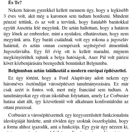
És Te?
Nekem három gyerekkel kellett mennem úgy, hogy a legkisebb
3 éves volt, akit még a karomon sem tudtam hordozni. Mindent
pénzzé tettünk, és az volt a tervünk, hogy fiatalabb barátokkal
együtt Ausztria felé megyünk. De aztán hallottam, hogy a határon
úgy lőnek az emberekre, mint a nyulakra, elhatároztam, hogy nem
megyünk arra. Egy baráti családnak volt egy rokona a jugoszláv
határnál, és aztán onnan csempészek segítségével átmentünk
Jugoszláviába. Egy fél évig ott is kellett maradni, mígnem
megkönyörültek rajtunk a belga hatóságok, Auer Pál volt párizsi
követ közbenjárására beengedtek bennünket Belgiumba.
Belgiumban aztán találkoztál a modern európai építészettel.
Ez úgy történt, hogy a Ford Alapítvány adott nekem egy
hároméves ösztöndíjat városépítészet tanulmányozására. Ez már
csak azért is fontos volt, mert még franciául sem tudtam. A
tanulmányokat egy olyan iskolában folytattam, amely Le Corbusier
hatása alatt állt, így közvetlenül volt alkalmam konfrontálódni az
ottani praxissal.
Corbusier a városépítészetnek egy leegyszerűsített funkcionalista
ideológiáját hirdette, amit röviden úgy szoktak összefoglalni, hogy
a forma ahhoz igazodik, ami a funkciója. Egy gyár úgy nézzen ki,