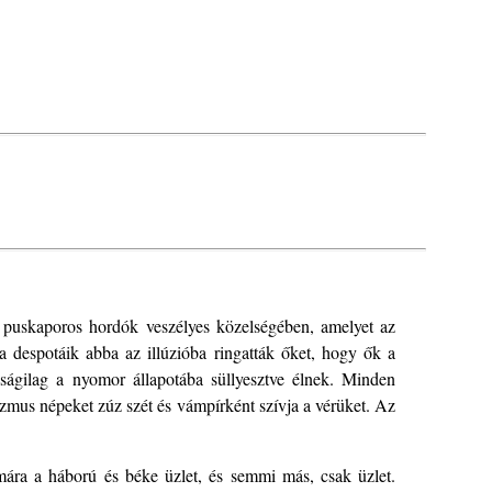
n puskaporos hordók veszélyes közelségében, amelyet az
a despotáik abba az illúzióba ringatták őket, hogy ők a
ságilag a nyomor állapotába süllyesztve élnek. Minden
izmus népeket zúz szét és vámpírként szívja a vérüket. Az
mára a háború és béke üzlet, és semmi más, csak üzlet.