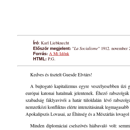
: Karl Liebknecht
Író
:
La Socialisme
"
" 1912. november 
Először megjelent
:
A Mi Időnk
Forrás
:
P.G.
HTML
Kedves és tisztelt Guesde Elvtárs!
A bujtogató kapitalizmus egyre veszélyesebben űzi g
európai katonai hatalmak jelentenek. Éhező rabszolgák 
szabadság fáklyavivői a határ túloldalán lévő rabszo
nemzetközi konfliktus elérte intenzitásának legmagasabb 
Apokalipszis Lovasai, az Éhínség és a Mészárlás lovagol 
Minden diplomáciai cselszövés hiábavaló volt: semmi