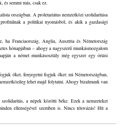
k, és semmi más, csak ez.
alista országban. A proletariátus nemzetközi szolidaritása
 profitálnak a politikai nyomásból, és akik a gazdasági
je, ha Franciaország, Anglia, Ausztria és Németország
végzetes hónapjában – ahogy a nagyszerű munkásmozgalom
rnapján a német munkásosztály még egyszer egy óriási
 fogjuk őket, fenyegetni fogjuk őket: mi Németországban,
 nemzetközileg lehet majd folytatni. Ahogy bizalmunk van
 szolidaritás, a népek közötti béke. Ezek a nemzeteket
minden ellenségével szemben is. Nincs tétovázás! Hit a