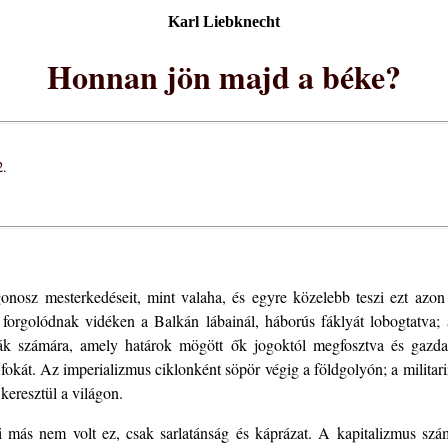
Karl Liebknecht
Honnan jön majd a béke?
2.
onosz mesterkedéseit, mint valaha, és egyre közelebb teszi ezt azo
forgolódnak vidéken a Balkán lábainál, háborús fáklyát lobogtatva; 
lgák számára, amely határok mögött ők jogoktól megfosztva és gazda
fokát. Az imperializmus ciklonként söpör végig a földgolyón; a militar
keresztül a világon.
 más nem volt ez, csak sarlatánság és káprázat. A kapitalizmus szá