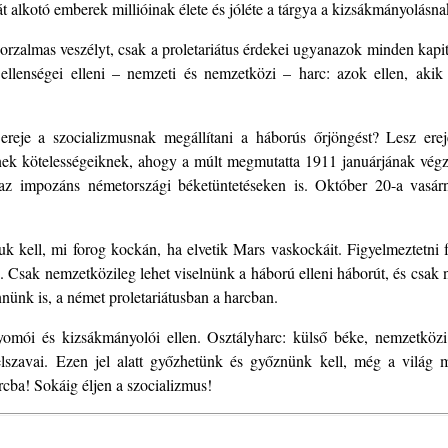
t alkotó emberek millióinak élete és jóléte a tárgya a kizsákmányolásna
 borzalmas veszélyt, csak a proletariátus érdekei ugyanazok minden kapit
s ellenségei elleni – nemzeti és nemzetközi – harc: azok ellen, akik
ereje a szocializmusnak megállítani a háborús őrjöngést? Lesz ere
 tesznek kötelességeiknek, ahogy a múlt megmutatta 1911 januárjának 
az impozáns németországi béketüntetéseken is. Október 20-a vasá
iuk kell, mi forog kockán, ha elvetik Mars vaskockáit. Figyelmeztetni
 Csak nemzetközileg lehet viselnünk a háború elleni háborút, és csak
nnünk is, a német proletariátusban a harcban.
yomói és kizsákmányolói ellen. Osztályharc: külső béke, nemzetközi
jelszavai. Ezen jel alatt győzhetünk és győznünk kell, még a világ 
rcba! Sokáig éljen a szocializmus!