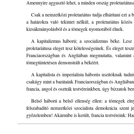
Amennyire aggasztó lehet, a minden ország proletariátusá
Csak a nemzetközi proletariátus tudja elhárítani ezt a
a határokra való tekintet nélkül, a proletariátus közö
kizsákmányolásból és a tömegek nyomorából élnek.
A kapitalizmus háború; a szocializmus béke. Lesz 
proletariátusa eleget tesz kötelességeinek. És eleget
Franciaországban és Angliában megmutatta, valamint 
tömegtüntetésen demonstrált a békéért.
A kapitalista és imperialista háborús uszítóknak tudn
csakúgy mint a barátaink Franciaországban és Angliában.
francia, angol és osztrák testvéreinkben, úgy bízzatok be
Belső háború a belső ellenség ellen: a tömegek eln
felszabadító nemzetközi szocialista demokrácia szent 
győzelemben! Akármibe is került, francia testvéreink: Ha