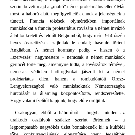
szerint beveti majd a „mohó” német proletariátus ellen? Már
most, a háború alatt, megfigyelhetők ennek a jelenségnek a
tünetei. Francia tőkések olymértékben importálnak
munkásokat a francia proletariátus rovására a német invázió
által tönkretett és feldúlt Belgiumból, hogy már 1914 őszén
heves összetűzések zajlottak le emiatt; hasonló történt
Angliában. A német kormány pedig – hiszen ő a
„szervezés” nagymestere – nemcsak a német munkások
gerincét törte meg, amennyire tudta, a lövészárok rémével,
nemcsak védtelen hadifoglyokat játszott ki a német
proletariátus ellen, hanem a rombadöntött Orosz-
Lengyelországból való munkásoknak Né­metországba
hurcolását is államilag központosította, rendszeresítette.
Hogy valami ízelítőt kapjunk, hogy előre örüljünk!
Csakugyan, ebből a háborúból – hogyha minden az
uralkodó osztályok szájaíze szerint történnék – a
legpompásabb nagy­tőkés üzlet bontakoznék ki: a külföldi
tőke konkurrenciájának elpusztítása vagy legalábbis