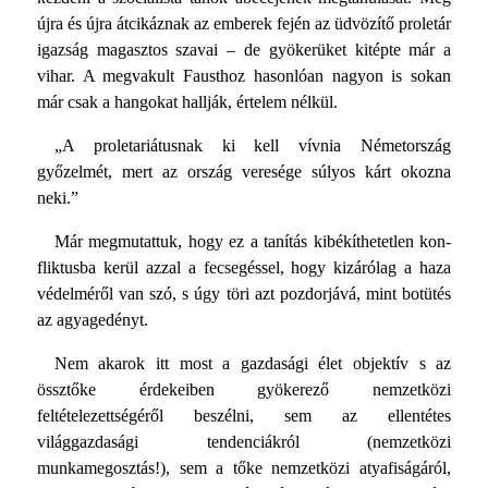
újra és újra átcikáznak az emberek fején az üdvözítő proletár
igazság magasztos szavai – de gyökerüket kitépte már a
vihar. A megvakult Fausthoz hasonlóan nagyon is sokan
már csak a hango­kat hallják, értelem nélkül.
„A proletariátusnak ki kell vívnia Németország
győzelmét, mert az ország veresége súlyos kárt okozna
neki.”
Már megmutattuk, hogy ez a tanítás kibékíthetetlen kon­
fliktusba kerül azzal a fecsegéssel, hogy kizárólag a haza
védel­méről van szó, s úgy töri azt pozdorjává, mint botütés
az agyag­edényt.
Nem akarok itt most a gazdasági élet objektív s az
össztőke érdekeiben gyökerező nemzetközi
feltételezettségéről beszélni, sem az ellentétes
világgazdasági tendenciákról (nemzetközi
munkamegosztás!), sem a tőke nemzetközi atyafiságáról,