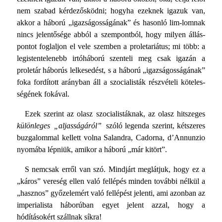
nem szabad kérdezősködni; hogyha ezeknek igazuk van,
akkor a háború „igazságosságának” és hasonló lim-lomnak
nincs jelentősége abból a szempontból, hogy milyen állás­
pontot foglaljon el vele szemben a proletariátus; mi több: a
legistentelenebb irtóháború szenteli meg csak igazán a
proletár háborús lelkesedést, s a háború „igazságosságának”
foka fordított arányban áll a szocialisták részvételi köteles­
ségének fokával.
Ezek szerint az olasz szocialistáknak, az olasz hitszeges
különleges „aljasságáról”
szóló legenda szerint, kétszeres
buzga­lommal kellett volna Salandra, Cadorna, d’Annunzio
nyomába lépniük, amikor a háború „már kitört”.
S nemcsak erről van szó. Mindjárt meglátjuk, hogy ez a
„káros” vereség ellen való fellépés minden további nélkül a
„hasznos” győzelemért való fellépést jelenti, ami azonban az
imperialista háborúban egyet jelent azzal, hogy a
hódításokért szállnak síkra!