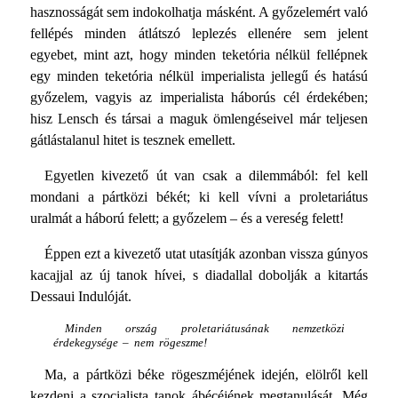
hasznosságát sem indokolhatja másként. A győzelemért való
fellépés minden átlátszó leplezés ellenére sem jelent
egyebet, mint azt, hogy minden teketória nélkül fellépnek
egy minden teketória nélkül imperialista jellegű és hatású
győzelem, vagyis az imperialista háborús cél érdekében;
hisz Lensch és társai a maguk ömlen­géseivel már teljesen
gátlástalanul hitet is tesznek emellett.
Egyetlen kivezető út van csak a dilemmából: fel kell
mondani a pártközi békét; ki kell vívni a proletariátus
uralmát a háború felett; a győzelem – és a vereség felett!
Éppen ezt a kivezető utat utasítják azonban vissza gúnyos
kacajjal az új tanok hívei, s diadallal dobolják a kitartás
Dessaui Indulóját.
Minden ország proletariátusának nemzetközi
érdekegysége – nem rögeszme!
Ma, a pártközi béke rögeszméjének idején, elölről kell
kezdeni a szocialista tanok ábécéjének megtanulását. Még