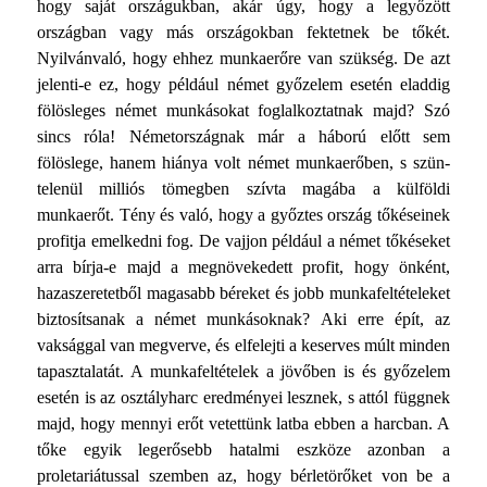
hogy saját orszá­gukban, akár úgy, hogy a legyőzött
országban vagy más országokban fektetnek be tőkét.
Nyilvánvaló, hogy ehhez munka­erőre van szükség. De azt
jelenti-e ez, hogy például német győze­lem esetén eladdig
fölösleges német munkásokat foglalkoztat­nak majd? Szó
sincs róla! Németországnak már a háború előtt sem
fölöslege, hanem hiánya volt német munkaerőben, s szün­
telenül milliós tömegben szívta magába a külföldi
munkaerőt. Tény és való, hogy a győztes ország tőkéseinek
profitja emel­kedni fog. De vajjon például a német tőkéseket
arra bírja-e majd a megnövekedett profit, hogy önként,
hazaszeretetből magasabb béreket és jobb munkafeltételeket
biztosítsanak a német munkásoknak? Aki erre épít, az
vaksággal van meg­verve, és elfelejti a keserves múlt minden
tapasztalatát. A munka­feltételek a jövőben is és győzelem
esetén is az osztályharc eredményei lesznek, s attól függnek
majd, hogy mennyi erőt vetettünk latba ebben a harcban. A
tőke egyik legerősebb ha­talmi eszköze azonban a
proletariátussal szemben az, hogy bérletörőket von be a