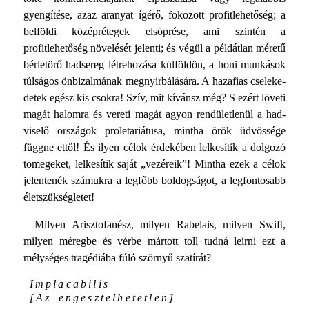
gyengítése, azaz aranyat ígérő, fokozott profitlehetőség; a
belföldi középrétegek elsöprése, ami szintén a
profitlehetőség növelését jelenti; és végül a példátlan méretű
bérletörő hadsereg létrehozása külföldön, a honi munká­sok
túlságos önbizalmának megnyirbálására. A hazafias cseleke­
detek egész kis csokra! Szív, mit kívánsz még? S ezért löveti
magát halomra és vereti magát agyon rendületlenül a had­
viselő országok proletariátusa, mintha örök üdvössége
függne ettől! És ilyen célok érdekében lelkesítik a dolgozó
tömegeket, lelkesítik saját „vezéreik”! Mintha ezek a célok
jelentenék szá­mukra a legfőbb boldogságot, a legfontosabb
életszükségletet!
Milyen Arisztofanész, milyen Rabelais, milyen Swift,
milyen méregbe és vérbe mártott toll tudná leírni ezt a
mélységes tragé­diába fúló szörnyű szatírát?
Implacabilis
[Az engesztelhetetlen]