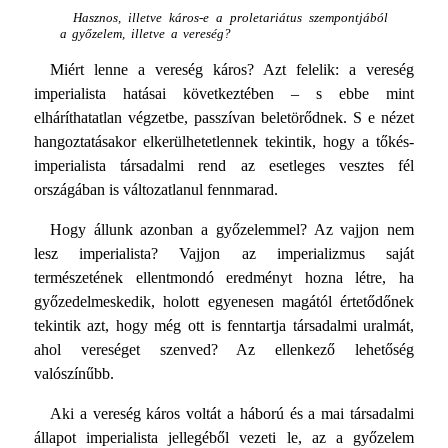
Hasznos, illetve káros-e a proletariátus szempontjából
a győzelem, illetve a vereség?
Miért lenne a vereség káros? Azt felelik: a vereség
imperia­lista hatásai következtében – s ebbe mint
elháríthatatlan vég­zetbe, passzívan beletörődnek. S e nézet
hangoztatásakor elkerülhetetlennek tekintik, hogy a tőkés-
imperialista társadalmi rend az esetleges vesztes fél
országában is változatlanul fenn­marad.
Hogy állunk azonban a győzelemmel? Az vajjon nem
lesz imperialista? Vajjon az imperializmus saját
természetének ellent­mondó eredményt hozna létre, ha
győzedelmeskedik, holott egyenesen magától értetődőnek
tekintik azt, hogy még ott is fenntartja társadalmi uralmát,
ahol vereséget szenved? Az ellen­kező lehetőség
valószínűbb.
Aki a vereség káros voltát a háború és a mai társadalmi
álla­pot imperialista jellegéből vezeti le, az a győzelem