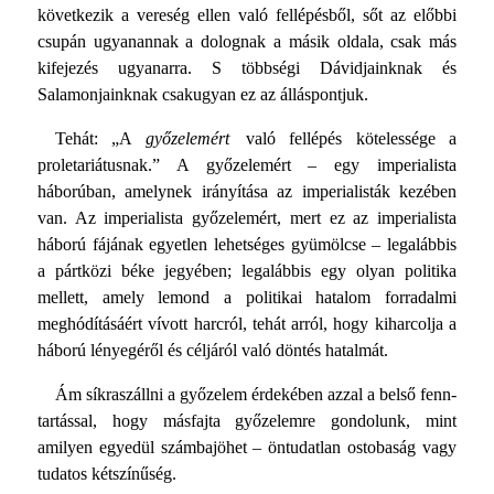
következik a vereség ellen való fellépésből, sőt az előbbi
csupán ugyanannak a dolog­nak a másik oldala, csak más
kifejezés ugyanarra. S többségi Dávidjainknak és
Salamonjainknak csakugyan ez az állás­pontjuk.
Tehát: „A
győzelemért
való fellépés kötelessége a
proletariá­tusnak.” A győzelemért – egy imperialista
háborúban, amely­nek irányítása az imperialisták kezében
van. Az imperialista győzelemért, mert ez az imperialista
háború fájának egyetlen lehetséges gyümölcse – legalábbis
a pártközi béke jegyében; legalábbis egy olyan politika
mellett, amely lemond a politikai hatalom forradalmi
meghódításáért vívott harcról, tehát arról, hogy kiharcolja a
háború lényegéről és céljáról való döntés hatalmát.
Ám síkraszállni a győzelem érdekében azzal a belső fenn­
tartással, hogy másfajta győzelemre gondolunk, mint
amilyen egyedül számbajöhet – öntudatlan ostobaság vagy
tudatos kétszínűség.