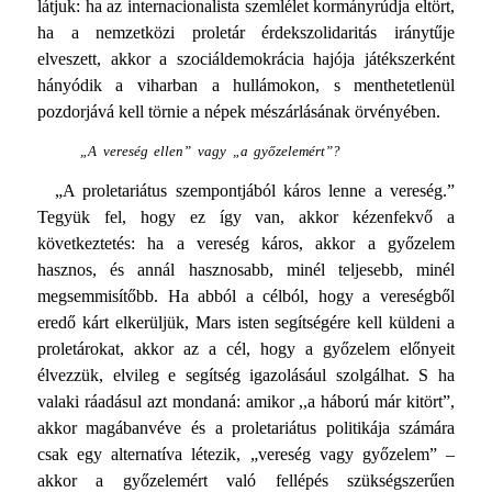
látjuk: ha az internacionalista szemlélet kormányrúdja eltört,
ha a nemzetközi proletár érdekszolidaritás iránytűje
elveszett, akkor a szociáldemokrácia hajója játék­szerként
hányódik a viharban a hullámokon, s menthe­tetlenül
pozdorjává kell törnie a népek mészárlásának örvényében.
„A vereség ellen” vagy „a győzelemért”?
„A proletariátus szempontjából káros lenne a vereség.”
Tegyük fel, hogy ez így van, akkor kézenfekvő a
következtetés: ha a vereség káros, akkor a győzelem
hasznos, és annál hasznosabb, minél teljesebb, minél
megsemmisítőbb. Ha abból a célból, hogy a vereségből
eredő kárt elkerüljük, Mars isten segítségére kell küldeni a
proletárokat, akkor az a cél, hogy a győzelem előnyeit
élvezzük, elvileg e segítség igazolásául szolgálhat. S ha
valaki ráadásul azt mondaná: amikor ,,a háború már kitört”,
akkor magábanvéve és a proletariátus politikája számára
csak egy alternatíva létezik, „vereség vagy győzelem” –
akkor a győzelemért való fellépés szükségszerűen