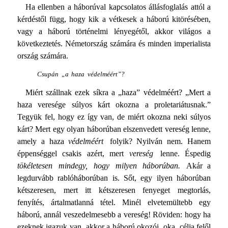
Ha ellenben a háborúval kapcsolatos állásfoglalás attól a
kér­déstől függ, hogy kik a vétkesek a háború kitörésében,
vagy a háború történelmi lényegétől, akkor világos a
következtetés. Németország számára és minden imperialista
ország számára.
Csupán „a haza védelméért”?
Miért szállnak ezek síkra a „haza” védelméért? „Mert a
haza veresége súlyos kárt okozna a proletariátusnak.”
Tegyük fel, hogy ez így van, de miért okozna neki súlyos
kárt? Mert egy olyan háborúban elszenvedett vereség lenne,
amely a haza
védelméért
folyik? Nyilván nem. Hanem
éppenséggel csakis azért, mert
vereség
lenne. Éspedig
tökéletesen mindegy, hogy milyen háborúban.
Akár a
legdurvább rablóháborúban is. Sőt, egy ilyen háborúban
kétszeresen, mert itt kétszeresen fenyeget meg­torlás,
fenyítés, ártalmatlanná tétel. Minél elvetemültebb egy
háború, annál veszedelmesebb a vereség! Röviden: hogy ha
ezeknek igazuk van, akkor a háború okozói, oka, célja felől