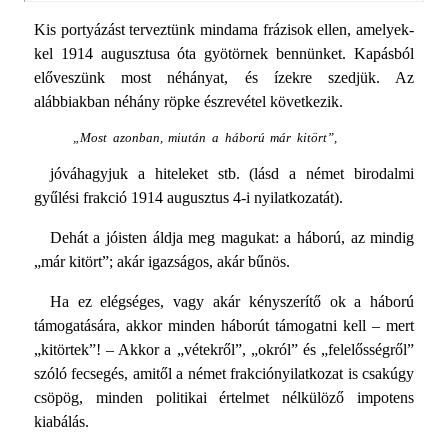
Kis portyázást terveztünk mindama frázisok ellen, amelyek­
kel 1914 augusztusa óta gyötörnek bennünket. Kapásból
elő­veszünk most néhányat, és ízekre szedjük. Az
alábbiakban néhány röpke észrevétel következik.
„Most azonban, miután a háború már kitört”,
jóváhagyjuk a hiteleket stb. (lásd a német birodalmi
gyűlési frakció 1914 augusztus 4-i nyilatkozatát).
Dehát a jóisten áldja meg magukat: a háború, az mindig
„már kitört”; akár igazságos, akár bűnös.
Ha ez elégséges, vagy akár kényszerítő ok a háború
támogatá­sára, akkor minden háborút támogatni kell – mert
„kitörtek”! – Akkor a „vétekről”, „okról” és „felelősségről”
szóló fecsegés, amitől a német frakciónyilatkozat is csakúgy
csöpög, minden politikai értelmet nélkülöző impotens
kiabálás.