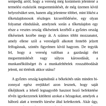
sempedig arról, hogy a vereség még korántsem jelentené a
termelési eszközök megsemmisítését, de még üzemen kívül
helyezésüket sem, hanem alig jelentene többet, mint lökést a
tőketulajdono­sok részleges kicserélődésére, egy olyan
folyamat elindulását, amelynek során a tőketulajdon egy
része a vesztes ország tőké­seinek kezéből a győztes ország
tőkéseinek kezébe megy át. A számos többi mozzanatot,
amely ellene szól a vereségről alkotott fentebb jelzett
felfogásnak, szintén figyelmen kívül hagyom. De tegyük
fel, hogy a vereség valóban a gazdasági élet
megsemmisítését vagy súlyos károsodását, a
munkanélkülisé­get és a munkafeltételek rosszabbodását
jelenti, mi történik akkor utána?
A győztes ország kapitalistái a békekötés után minden bi­
zonnyal egész erejükkel azon lesznek, hogy saját
tőkéjüknek a lehető legnagyobb hasznot hozó befektetése
révén igyekezzenek kitölteni azokat a hézagokat, amelyek a
háború alatt a termelés kiesése által keletkeztek. Akár úgy,