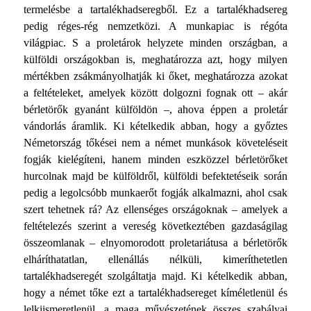
termelésbe a tartalékhadseregből. Ez a tartalékhadsereg
pedig réges-rég nemzetközi. A munkapiac is régóta
világpiac. S a proletárok helyzete minden országban, a
külföldi országokban is, meghatározza azt, hogy milyen
mér­tékben zsákmányolhatják ki őket, meghatározza azokat
a fel­tételeket, amelyek között dolgozni fognak ott – akár
bérle­törők gyanánt külföldön –, ahova éppen a proletár
vándorlás áramlik. Ki kételkedik abban, hogy a győztes
Németország tőkései nem a német munkások követeléseit
fogják kielégíteni, hanem minden eszközzel bérletörőket
hurcolnak majd be kül­földről, külföldi befektetéseik során
pedig a legolcsóbb munka­erőt fogják alkalmazni, ahol csak
szert tehetnek rá? Az ellensé­ges országoknak – amelyek a
feltételezés szerint a vereség következtében gazdaságilag
összeomlanak – elnyomorodott proletariátusa a bérletörők
elháríthatatlan, ellenállás nélküli, kimeríthetetlen
tartalékhadseregét szolgáltatja majd. Ki kétel­kedik abban,
hogy a német tőke ezt a tartalékhadsereget kímé­letlenül és
lelkiismeretlenül, a maga művészetének összes sza­bályai