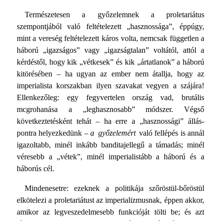
Természetesen a győzelemnek a proletariátus
szempontjából való feltételezett „hasznossága”, éppúgy,
mint a vereség fel­tételezett káros volta, nemcsak független a
háború „igazságos” vagy „igazságtalan” voltától, attól a
kérdéstől, hogy kik „vétke­sek” és kik „ártatlanok” a háború
kitörésében – ha ugyan az ember nem átallja, hogy az
imperialista korszakban ilyen szava­kat vegyen a szájára!
Ellenkezőleg: egy fegyvertelen ország vad, brutális
mcgrohanása a „leghasznosabb” módszer. Végső
következtetésként tehát – ha erre a „hasznossági” állás­
pontra helyezkedünk –
a győzelemért
való fellépés is annál
igazoltabb, minél inkább banditajellegű a támadás; minél
véresebb a „vétek”, minél imperialistább a háború és a
háborús cél.
Mindenesetre: ezeknek a politikája szőröstül-bőröstül
elkötelezi a proletariátust az imperializmusnak, éppen ak­kor,
amikor az legveszedelmesebb funkcióját tölti be; és azt