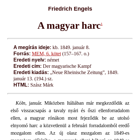
Friedrich Engels
A magyar harc
1
A megírás ideje:
kb. 1849. január 8.
Forrás:
MEM, 6. kötet
(157–167. o.)
Eredeti nyelv:
német
Eredeti cím:
Der magyarische Kampf
Eredeti kiadás:
„Neue Rheinische Zeitung”, 1849.
január 13. (194.) sz.
HTML:
Szász Márk
Köln
, január. Miközben Itáliában már megkezdődik az
első visszacsapás a tavaly nyári és őszi ellenforradalom
ellen, a magyar rónákon most fejeződik be az utolsó
elnyomó harc a közvetlenül a februári forradalomból eredő
mozgalom ellen. Az új olasz mozgalom az 1849-es