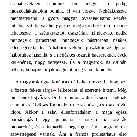
csapattestekben semmire sem megy, ha pedig
mozgóalakulatokra bomlik, el van veszve. Nehézkessége
menthetetlenül a gyors magyar lovasalakulatok kezére
juttatná, sőt, ha valahol győzne, még az üldözésre sem lenne
lehetősége; a szétugrasztott császáriak mindegyike pedig
mindegyik parasztban, mindegyik pásztorban halálos
ellenségére találna. A háború ezeken a pusztákon az algériai
háborúhoz hasonlít, s a nehézkes osztrák hadseregnek évek
kellenének, hogy befejezze. És a magyarok, ha csupán
néhány hónapig tartják magukat, meg vannak mentve.
A magyarok ügye korántsem áll olyan rosszul, ahogy azt
12
a fizetett fekete-sárga
lelkesedés el szeretné hitetni. Még
nincsenek legyőzve. De ha elbuknak, dicsőségesen buknak
el mint az 1848-as forradalom utolsó hősei, és csak rövid
időre. Akkor a szláv ellenforradalom a maga egész
barbárságával egy pillanatra elárasztja az osztrák
monarchiát, és a kamarilla meg fogja látni, hogy miféle
szövetségesei vannak. Ám a francia proletariátus első