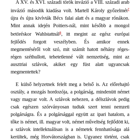
A XV. és XVI. századi török invázió a VIII. századi arab
7
invázió második kiadása volt. Martell Károly győzelmét
újra és újra kivívták Bécs falai alatt és a magyar rónákon.
Mint annak idején Poitiers-nál, mint később a mongol
8
betöréskor Wahlstattnál
, itt megint az egész európai
fejlődés forgott veszélyben. És amikor ennek
megmentéséről volt szó, mit számít hatott néhány réges-
régen széthullott, tehetetlenné vált nemzetiség, mint az
ausztriai szlávok, akiket egy füst alatt ugyancsak
megmentettek?
E külső helyzetnek felelt meg a belső is. Az előrehajtó
osztály, a mozgás hordozója, a polgárság, mindenütt német
vagy magyar volt. A szlávok nehezen, a délszlávok pedig
csak egészen szórványosan tudtak szert tenni nemzeti
polgárságra. És a polgársággal együtt az ipari hatalom, a
tőke is német, ill. magyar volt, német műveltség fejlődött ki,
a szlávok intellektuálisan is a németek fennhatósága alá
kerültek, még Horvátországban is. Ugyanez történt, csak