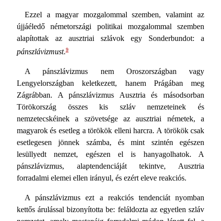
Ezzel a magyar mozgalommal szemben, valamint az
újjáéledő németországi politikai mozgalommal szemben
alapítottak az ausztriai szlávok egy Sonderbundot: a
9
pánszlávizmust
.
A pánszlávizmus nem Oroszországban vagy
Lengyelországban keletkezett, hanem Prágában meg
Zágrábban. A pánszlávizmus Ausztria és másodsorban
Törökország összes kis szláv nemzeteinek és
nemzetecskéinek a szövetsége az ausztriai németek, a
magyarok és esetleg a törökök elleni harcra. A törökök csak
esetlegesen jönnek számba, és mint szintén egészen
lesüllyedt nemzet, egészen el is hanyagolhatok. A
pánszlávizmus, alaptendenciáját tekintve, Ausztria
forradalmi elemei ellen irányul, és ezért eleve reakciós.
A pánszlávizmus ezt a reakciós tendenciát nyomban
kettős árulással bizonyította be: feláldozta az egyetlen szláv