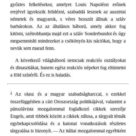
győztes felkelésekor, amelyet Louis Napoléon erőnek
erejével igyekszik felidézni, szabaddá lesznek az ausztriai
németek és magyarok, s véres bosszút állnak a szláv
barbárokon. Az az általános háború, amely akkor fog
kitörni, szétrobbantja majd ezt a szláv Sonderbundot és úgy
megsemmisíti mindezeket a csökönyös kis nációkat, hogy a
nevük sem marad fenn.
A következő világháború nemcsak reakciós osztályokat
és dinasztiákat, hanem egész reakciós népeket fog eltüntetni
a föld színéről. És ez is haladás.
1
Az olasz és a magyar szabadságharccal, s ezekkel
összefüggésben a cári Oroszország politikájával, valamint a
pánszlávista mozgalommal foglalkozó cikkek szerzője
Engels, amit többek között a cikkek stílusa, a tárgyalt témák
egybekapcsolódása és a katonai vonatkozások részletes
tárgyalása is bizonyít. — Az itáliai mozgalommal egyébként