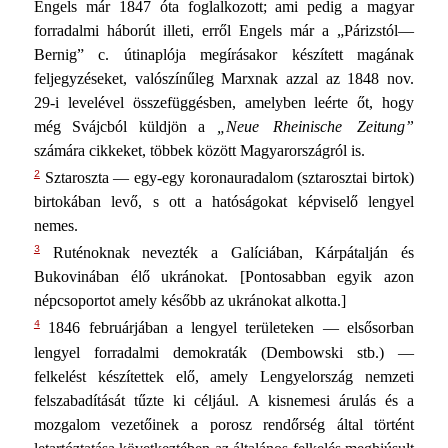
Engels már 1847 óta foglalkozott; ami pedig a magyar
forradalmi háborút illeti, erről Engels már a „Párizstól—
Bernig” c. útinaplója megírásakor készített magának
feljegyzéseket, valószínűleg Marxnak azzal az 1848 nov.
29-i levelével összefüggésben, amelyben leérte őt, hogy
még Svájcból küldjön a
„Neue Rheinische Zeitung”
számára cikkeket, többek között Magyarországról is.
2
Sztaroszta — egy-egy koronauradalom (sztarosztai birtok)
birtokában levő, s ott a hatóságokat képviselő lengyel
nemes.
3
Ruténoknak nevezték a Galíciában, Kárpátalján és
Bukovinában élő ukránokat. [Pontosabban egyik azon
népcsoportot amely később az ukránokat alkotta.]
4
1846 februárjában a lengyel területeken — elsősorban
lengyel forradalmi demokraták (Dembowski stb.) —
felkelést készítettek elő, amely Lengyelország nemzeti
felszabadítását tűzte ki céljául. A kisnemesi árulás és a
mozgalom vezetőinek a porosz rendőrség által történt