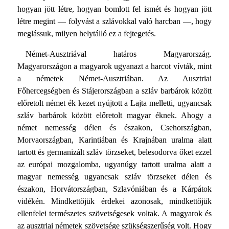
hogyan jött létre, hogyan bomlott fel ismét és hogyan jött
létre megint — folyvást a szlávokkal való harcban —, hogy
meglássuk, milyen helytálló ez a fejtegetés.
Német-Ausztriával határos Magyarország.
Magyarországon a magyarok ugyanazt a harcot vívták, mint
a németek Német-Ausztriában. Az Ausztriai
Főhercegségben és Stájerországban a szláv barbárok között
előretolt német ék kezet nyújtott a Lajta melletti, ugyancsak
szláv barbárok között előretolt magyar éknek. Ahogy a
német nemesség délen és északon, Csehországban,
Morvaországban, Karintiában és Krajnában uralma alatt
tartott és germanizált szláv törzseket, belesodorva őket ezzel
az európai mozgalomba, ugyanúgy tartott uralma alatt a
magyar nemesség ugyancsak szláv törzseket délen és
északon, Horvátországban, Szlavóniában és a Kárpátok
vidékén. Mindkettőjük érdekei azonosak, mindkettőjük
ellenfelei természetes szövetségesek voltak. A magyarok és
az ausztriai németek szövetsége szükségszerűség volt. Hogy