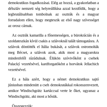
demokratikus fogadkozásai. Elég az hozzá, a gyakorlatban a
délszláv nemzeti ség helyreállítása azzal kezdődik, hogy a
legbrutálisabban tombolnak az osztrák és a magyar
forradalom ellen, hogy megteszik az első nagy szívességet
az orosz cárnak.
Az osztrák kamarilla a főnemességen, a bürokrácián és a
szoldateszkán kívül csakis a szlávoknál talált támogatásra. A
szlávok döntötték el Itália bukását, a szlávok ostromolták
meg Bécset, a szlávok azok, akik most a magyarokra
mindenfelől rázúdulnak. Élükön szóvivőként a csehek
Palacký vezetésével, kardforgatóként a horvátok Jellachich
vezetésével.
Ez a hála azért, hogy a német demokratikus sajtó
júniusban mindenütt a cseh demokratákkal rokonszenvezett,
amikor Windischgrätz kartáccsal verte le őket, ugyanaz a
Windischgrätz, aki most a hősük.
Összegezzük: