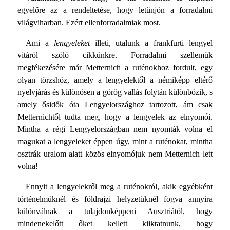
egyelőre az a rendeltetése, hogy letűnjön a forradalmi
világviharban. Ezért ellenforradalmiak most.
Ami a
lengyeleket
illeti, utalunk a frankfurti lengyel
vitáról szóló cikkünkre. Forradalmi szellemük
megfékezésére már Metternich a ruténokhoz fordult, egy
olyan törzshöz, amely a lengyelektől a némiképp eltérő
nyelvjárás és különösen a görög vallás folytán különbözik, s
amely ősidők óta Lengyelországhoz tartozott, ám csak
Metternichtől tudta meg, hogy a lengyelek az elnyomói.
Mintha a régi Lengyelországban nem nyomták volna el
magukat a lengyeleket éppen úgy, mint a ruténokat, mintha
osztrák uralom alatt közös elnyomójuk nem Metternich lett
volna!
Ennyit a lengyelekről meg a ruténokról, akik egyébként
történelmüknél és földrajzi helyzetüknél fogva annyira
különválnak a tulajdonképpeni Ausztriától, hogy
mindenekelőtt őket kellett kiiktatnunk, hogy