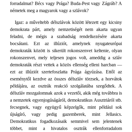
forradalmat? Bécs vagy Prága? Buda-Pest vagy Zágráb? A
németek meg a magyarok vagy a szlávok?
Igaz: a műveltebb délszlávok között létezett egy kicsiny
demokrata párt, amely nemzetiségét nem akarta ugyan
feladni, de mégis a szabadság rendelkezésére akarta
bocsátani. Ezt az illúziót, amelynek nyugateurópai
demokraták között is sikerült rokonszenvet keltenie, olyan
rokonszenvet, mely teljesen jogos volt, ameddig a szláv
demokraták részt vettek a közös ellenség elleni harcban —
ezt az illúziót szertefoszlatta Prága ágyúzása. Ettől az
eseménytől kezdve az összes délszláv törzsek, a horvátok
példájára, az osztrák reakció szolgálatába szegődtek. A
délszláv mozgalomnak azok a vezetői, akik még továbbra is
a nemzetek egyenjogúságáról, demokratikus Ausztriáról stb.
fecsegnek, vagy együgyű képzelgők, mint például sok
újságíró, vagy pedig gazemberek, mint Jellasics.
Demokratikus fogadkozásaik semmivel sem jelentenek
többet, mint a hivatalos osztrák ellenforradalom