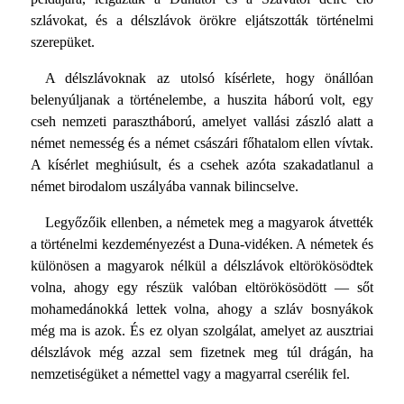
szlávokat, és a délszlávok örökre eljátszották történelmi
szerepüket.
A délszlávoknak az utolsó kísérlete, hogy önállóan
belenyúljanak a történelembe, a huszita háború volt, egy
cseh nemzeti parasztháború, amelyet vallási zászló alatt a
német nemesség és a német császári főhatalom ellen vívtak.
A kísérlet meghiúsult, és a csehek azóta szakadatlanul a
német birodalom uszályába vannak bilincselve.
Legyőzőik ellenben, a németek meg a magyarok átvették
a történelmi kezdeményezést a Duna-vidéken. A németek és
különösen a magyarok nélkül a délszlávok eltörökösödtek
volna, ahogy egy részük valóban eltörökösödött — sőt
mohamedánokká lettek volna, ahogy a szláv bosnyákok
még ma is azok. És ez olyan szolgálat, amelyet az ausztriai
délszlávok még azzal sem fizetnek meg túl drágán, ha
nemzetiségüket a némettel vagy a magyarral cserélik fel.