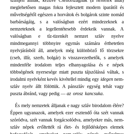
szintjén állnak, kezdve Csehországnak (a
németek
által)
meglehetősen magas fokra fejlesztett modern iparától és
műveltségétől egészen a horvátok és bolgárok szinte nomád
barbárságáig, s a valóságban ezért mindezeknek a
nemzeteknek a legellentétesebb érdekeik vannak. A
valóságban e tíz-tizenkét nemzet szláv nyelve
mindmegannyi többnyire egymás számára érthetetlen
nyelvjárásból áll, amelyek még különböző fő törzsekre
(cseh, illír, szerb, bolgár) is visszavezethetők, s amelyek
mindenféle irodalom teljes elhanyagolása és e népek
többségének nyersesége miatt puszta tájszólássá váltak, s
irodalmi nyelvként kevés kivétellel mindig egy
idegen
nem-
szláv nyelv állt fölöttük. A pánszláv egység tehát vagy
puszta ábránd, vagy pedig —
az orosz kancsuka
.
És mely nemzetek álljanak e nagy szláv birodalom élére?
Éppen ugyanazok, amelyek ezer esztendő óta szét vannak
szóródva, szét vannak forgácsolódva, amelyekre más, nem-
szláv népek
erőltették
rá élet- és fejlődésképes elemek