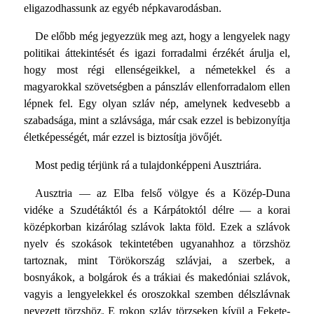
eligazodhassunk az egyéb népkavarodásban.
De előbb még jegyezzük meg azt, hogy a lengyelek nagy
politikai áttekintését és igazi forradalmi érzékét árulja el,
hogy most régi ellenségeikkel, a németekkel és a
magyarokkal szövetségben a pánszláv ellenforradalom ellen
lépnek fel. Egy olyan szláv nép, amelynek kedvesebb a
szabadsága, mint a szlávsága, már csak ezzel is bebizonyítja
életképességét, már ezzel is biztosítja jövőjét.
Most pedig térjünk rá a tulajdonképpeni Ausztriára.
Ausztria — az Elba felső völgye és a Közép-Duna
vidéke a Szudétáktól és a Kárpátoktól délre — a korai
középkorban kizárólag szlávok lakta föld. Ezek a szlávok
nyelv és szokások tekintetében ugyanahhoz a törzshöz
tartoznak, mint Törökország szlávjai, a szerbek, a
bosnyákok, a bolgárok és a trákiai és makedóniai szlávok,
vagyis a lengyelekkel és oroszokkal szemben délszlávnak
nevezett törzshöz. E rokon szláv törzseken kívül a Fekete-