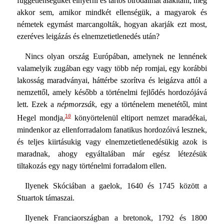
függetlenségüket elnyerni és tartós birodalmat alakítani, még
akkor sem, amikor mindkét ellenségük, a magyarok és
németek egymást marcangolták, hogyan akarják ezt most,
ezeréves leigázás és elnemzetietlenedés után?
Nincs olyan ország Európában, amelynek ne lennének
valamelyik zugában egy vagy több nép romjai, egy korábbi
lakosság maradványai, háttérbe szorítva és leigázva attól a
nemzettől, amely később a történelmi fejlődés hordozójává
lett. Ezek a
népmorzsák
, egy a történelem menetétől, mint
10
Hegel mondja,
könyörtelenül eltiport nemzet maradékai,
mindenkor az ellenforradalom fanatikus hordozóivá lesznek,
és teljes kiirtásukig vagy elnemzetietlenedésükig azok is
maradnak, ahogy egyáltalában már egész létezésük
tiltakozás egy nagy történelmi forradalom ellen.
Ilyenek Skóciában a gaelok, 1640 és 1745 között a
Stuartok támaszai.
Ilyenek Franciaországban a bretonok, 1792 és 1800