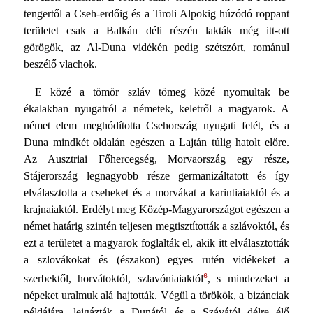
tengertől a Cseh-erdőig és a Tiroli Alpokig húzódó roppant
területet csak a Balkán déli részén lakták még itt-ott
görögök, az Al-Duna vidékén pedig szétszórt, románul
beszélő vlachok.
E közé a tömör szláv tömeg közé nyomultak be
ékalakban nyugatról a németek, keletről a magyarok. A
német elem meghódította Csehország nyugati felét, és a
Duna mindkét oldalán egészen a Lajtán túlig hatolt előre.
Az Ausztriai Főhercegség, Morvaország egy része,
Stájerország legnagyobb része germanizáltatott és így
elválasztotta a cseheket és a morvákat a karintiaiaktól és a
krajnaiaktól. Erdélyt meg Közép-Magyarországot egészen a
német határig szintén teljesen megtisztították a szlávoktól, és
ezt a területet a magyarok foglalták el, akik itt elválasztották
a szlovákokat és (északon) egyes rutén vidékeket a
6
szerbektől, horvátoktól, szlavóniaiaktól
, s mindezeket a
népeket uralmuk alá hajtották. Végül a törökök, a bizánciak
példájára, leigázták a Dunától és a Szávától délre élő