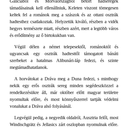
Galíciából és Morvaországból betört hadseregek
támadásainak kell ellenállniuk, Keleten viszont tömegesen
keltek fel a románok meg a szászok és az ottani osztrák
hadtesthez csatlakoztak. Helyzetük kiváló, részben a vidék
hegyes természete miatt, részben azért, mert a legtöbb város
és erődítmény az ő birtokukban van.
Végül délen a német telepesektől, románoktól és
ugyancsak egy osztrák hadtesttől támogatott bánáti
szerbeket a hatalmas Alibunári-láp fedezi, és szinte
megtámadhatatlanok.
A horvátokat a Dráva meg a Duna fedezi, s minthogy
nekik egy erős osztrák sereg minden segédeszközzel a
rendelkezésükre áll, már október előtt magyar területre
nyomultak előre, és most könnyűszerrel tartják védelmi
vonalukat a Dráva alsó folyásánál.
Legvégül pedig, a negyedik oldalról, Ausztria felől, most
Windischgrätz és Jellasics zárt oszlopban nyomulnak előre.