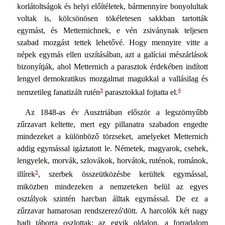
korlátoltságok és helyi előítéletek, bármennyire bonyolultak
voltak is, kölcsönösen tökéletesen sakkban tartották
egymást, és Metternichnek, e vén zsiványnak teljesen
szabad mozgást tettek lehetővé. Hogy mennyire vitte a
népek egymás ellen uszításában, azt a galíciai mészárlások
bizonyítják, ahol Metternich a parasztok érdekében indított
lengyel demokratikus mozgalmat magukkal a vallásilag és
3
4
nemzetileg fanatizált rutén
parasztokkal fojtatta el.
Az 1848-as év Ausztriában először a legszörnyűbb
zűrzavart keltette, mert egy pillanatra szabadon engedte
mindezeket a különböző törzseket, amelyeket Metternich
addig egymással igáztatott le. Németek, magyarok, csehek,
lengyelek, morvák, szlovákok, horvátok, ruténok, románok,
5
illírek
, szerbek összeütközésbe kerültek egymással,
miközben mindezeken a nemzeteken belül az egyes
osztályok szintén harcban álltak egymással. De ez a
zűrzavar hamarosan rendszerezó'dött. A harcolók két nagy
hadi táborra oszlottak; az egyik oldalon, a forradalom