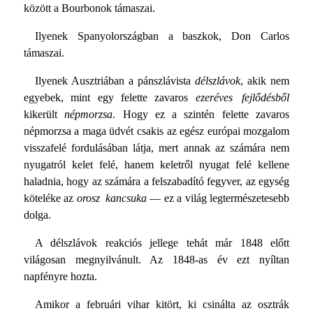
között a Bourbonok támaszai.
Ilyenek Spanyolországban a baszkok, Don Carlos
támaszai.
Ilyenek Ausztriában a pánszlávista
délszlávok
, akik nem
egyebek, mint egy felette zavaros
ezeréves fejlődésből
kikerült
népmorzsa
. Hogy ez a szintén felette zavaros
népmorzsa a maga üdvét csakis az egész európai mozgalom
visszafelé fordulásában látja, mert annak az számára nem
nyugatról kelet felé, hanem keletről nyugat felé kellene
haladnia, hogy az számára a felszabadító fegyver, az egység
köteléke az
orosz kancsuka
— ez a világ legtermészetesebb
dolga.
A délszlávok reakciós jellege tehát már 1848 előtt
világosan megnyilvánult. Az 1848-as év ezt nyíltan
napfényre hozta.
Amikor a februári vihar kitört, ki csinálta az osztrák