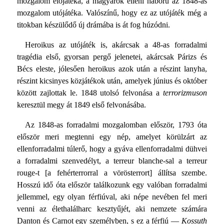
mozgalom előjátéka, a magyarok elleni háború az 1848-as
mozgalom utójátéka. Valószínű, hogy ez az utójáték még a
titokban készülődő új drámába is át fog húzódni.
Heroikus az utójáték is, akárcsak a 48-as forradalmi
tragédia első, gyorsan pergő jelenetei, akárcsak Párizs és
Bécs eleste, jólesően heroikus azok után a részint lanyha,
részint kicsinyes közjátékok után, amelyek június és október
között zajlottak le. 1848 utolsó felvonása a
terrorizmuson
keresztül megy át 1849 első felvonásába.
Az 1848-as forradalmi mozgalomban először, 1793 óta
először meri megtenni egy nép, amelyet körülzárt az
ellenforradalmi túlerő, hogy a gyáva ellenforradalmi dühvei
a forradalmi szenvedélyt, a terreur blanche-sal a terreur
rouge-t [a fehérterrorral a vörösterrort] állítsa szembe.
Hosszú idő óta először találkozunk egy valóban forradalmi
jellemmel, egy olyan férfiúval, aki népe nevében fel meri
venni az élethalálharc kesztyűjét, aki nemzete számára
Danton és Carnot egy személyben, s ez a férfiú —
Kossuth