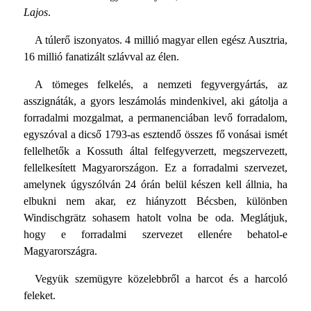
Lajos
.
A túlerő iszonyatos. 4 millió magyar ellen egész Ausztria,
16 millió fanatizált szlávval az élen.
A tömeges felkelés, a nemzeti fegyvergyártás, az
asszignáták, a gyors leszámolás mindenkivel, aki gátolja a
forradalmi mozgalmat, a permanenciában levő forradalom,
egyszóval a dicső 1793-as esztendő összes fő vonásai ismét
fellelhetők a Kossuth által felfegyverzett, megszervezett,
fellelkesített Magyarországon. Ez a forradalmi szervezet,
amelynek úgyszólván 24 órán belül készen kell állnia, ha
elbukni nem akar, ez hiányzott Bécsben, különben
Windischgrätz sohasem hatolt volna be oda. Meglátjuk,
hogy e forradalmi szervezet ellenére behatol-e
Magyarországra.
Vegyük szemügyre közelebbről a harcot és a harcoló
feleket.