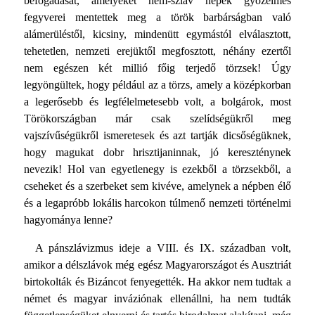
befogadását, amelyeket nem-szláv népek győzelmes
fegyverei mentettek meg a török barbárságban való
alámerüléstől, kicsiny, mindenütt egymástól elválasztott,
tehetetlen, nemzeti erejüktől megfosztott, néhány ezertől
nem egészen két millió főig terjedő törzsek! Úgy
legyöngültek, hogy például az a törzs, amely a középkorban
a legerősebb és legfélelmetesebb volt, a bolgárok, most
Törökországban már csak szelídségükről meg
vajszívűségükről ismeretesek és azt tartják dicsőségüknek,
hogy magukat dobr hrisztijaninnak, jó kereszténynek
nevezik! Hol van egyetlenegy is ezekből a törzsekből, a
cseheket és a szerbeket sem kivéve, amelynek a népben élő
és a legapróbb lokális harcokon túlmenő nemzeti történelmi
hagyománya lenne?
A pánszlávizmus ideje a VIII. és IX. században volt,
amikor a délszlávok még egész Magyarországot és Ausztriát
birtokolták és Bizáncot fenyegették. Ha akkor nem tudtak a
német és magyar inváziónak ellenállni, ha nem tudták