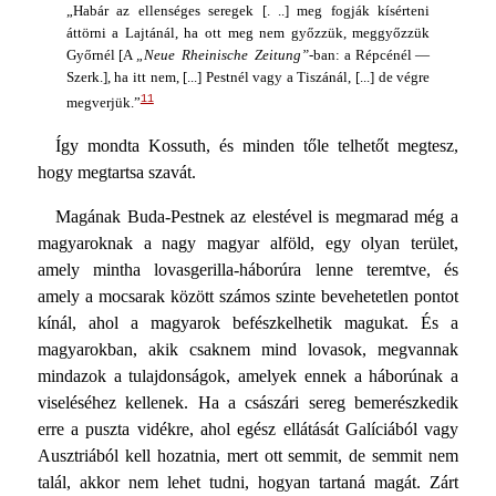
„Habár az ellenséges seregek [. ..] meg fogják kísérteni
áttörni a Lajtánál, ha ott meg nem győzzük, meggyőzzük
Győrnél [A
„Neue Rheinische Zeitung”
-ban: a Répcénél —
Szerk.], ha itt nem, [...] Pestnél vagy a Tiszánál, [...] de végre
11
megverjük.”
Így mondta Kossuth, és minden tőle telhetőt megtesz,
hogy megtartsa szavát.
Magának Buda-Pestnek az elestével is megmarad még a
magyaroknak a nagy magyar alföld, egy olyan terület,
amely mintha lovasgerilla-háborúra lenne teremtve, és
amely a mocsarak között számos szinte bevehetetlen pontot
kínál, ahol a magyarok befészkelhetik magukat. És a
magyarokban, akik csaknem mind lovasok, megvannak
mindazok a tulajdonságok, amelyek ennek a háborúnak a
viseléséhez kellenek. Ha a császári sereg bemerészkedik
erre a puszta vidékre, ahol egész ellátását Galíciából vagy
Ausztriából kell hozatnia, mert ott semmit, de semmit nem
talál, akkor nem lehet tudni, hogyan tartaná magát. Zárt