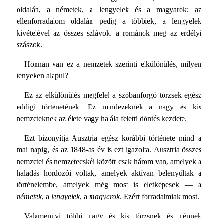
oldalán, a németek, a lengyelek és a magyarok; az
ellenforradalom oldalán pedig a többiek, a lengyelek
kivételével az összes szlávok, a románok meg az erdélyi
szászok.
Honnan van ez a nemzetek szerinti elkülönülés, milyen
tényeken alapul?
Ez az elkülönülés megfelel a szóbanforgó törzsek egész
eddigi történetének. Ez mindezeknek a nagy és kis
nemzeteknek az élete vagy halála feletti döntés kezdete.
Ezt bizonyítja Ausztria egész korábbi története mind a
mai napig, és az 1848-as év is ezt igazolta. Ausztria összes
nemzetei és nemzetecskéi között csak három van, amelyek a
haladás hordozói voltak, amelyek aktívan belenyúltak a
történelembe, amelyek még most is életképesek — a
németek
, a
lengyelek
, a
magyarok
. Ezért forradalmiak most.
Valamennyi többi nagy és kis törzsnek és népnek