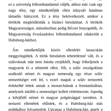
ez a szövetség felbonthatatlanná váljék, ahhoz már csak egy
nagy tény, egy mindkettőjük ellen irányuló hatalmas
támadás hiányzott. Ez a tény bekövetkezett, amikor a
törökök meghódították a bizánci birodalmat. A törökök
Magyarországot, másodsorban pedig Bécset fenyegették, és
Magyarország évszázadokra felbonthatatlanul odakerült a
Habsburg-házhoz.
Ám mindkettőjük közös ellenfelei lassacskán
meggyöngültek. A török birodalom tehetetlenné vált, és a
szlávoknak már nem futotta erejükből, hogy felkeljenek a
magyarok és a németek ellen. Sőt, a szláv országokban
uralkodó német és magyar nemesség egy része szláv
nemzetiséget vett fel, s ezzel maguk a szláv nemzetek
érdekeltté lettek annak a monarchiának a fenntartásában,
amelynek inkább a nemességet kellett védelmeznie, éspedig
a kifejlődő német és magyar polgársággal szemben. A
nemzeti ellentétek eltűntek, és a Habsburg-ház más
politikához folyamodott. Ugyanaz a Habsburg-ház, amely a