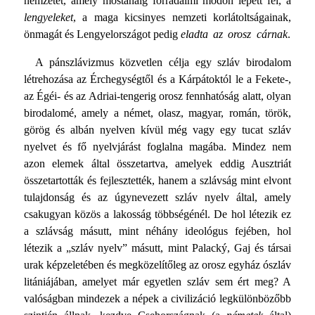
nemzetet, amely mostanáig forradalmi módon lépett fel, a
lengyeleket
, a maga kicsinyes nemzeti korlátoltságainak,
önmagát és Lengyelországot pedig
eladta az orosz cárnak
.
A pánszlávizmus közvetlen célja egy szláv birodalom
létrehozása az Érchegységtől és a Kárpátoktól le a Fekete-,
az Égéi- és az Adriai-tengerig orosz fennhatóság alatt, olyan
birodalomé, amely a német, olasz, magyar, román, török,
görög és albán nyelven kívül még vagy egy tucat szláv
nyelvet és fő nyelvjárást foglalna magába. Mindez nem
azon elemek által összetartva, amelyek eddig Ausztriát
összetartották és fejlesztették, hanem a szlávság mint elvont
tulajdonság és az úgynevezett szláv nyelv által, amely
csakugyan közös a lakosság többségénél. De hol létezik ez
a szlávság másutt, mint néhány ideológus fejében, hol
létezik a „szláv nyelv” másutt, mint Palacký, Gaj és társai
urak képzeletében és megközelítőleg az orosz egyház ószláv
litániájában, amelyet már egyetlen szláv sem ért meg? A
valóságban mindezek a népek a civilizáció legkülönbözőbb