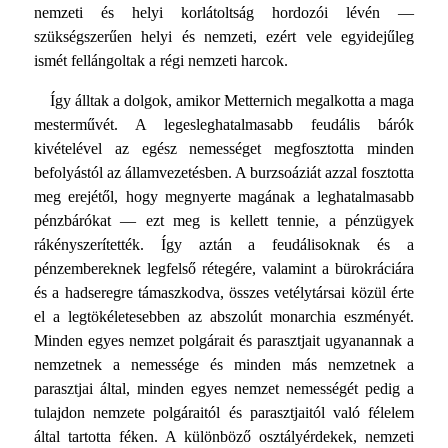
nemzeti és helyi korlátoltság hordozói lévén —
szükségszerűen helyi és nemzeti, ezért vele egyidejűleg
ismét fellángoltak a régi nemzeti harcok.
Így álltak a dolgok, amikor Metternich megalkotta a maga
mesterművét. A legesleghatalmasabb feudális bárók
kivételével az egész nemességet megfosztotta minden
befolyástól az államvezetésben. A burzsoáziát azzal fosztotta
meg erejétől, hogy megnyerte magának a leghatalmasabb
pénzbárókat — ezt meg is kellett tennie, a pénzügyek
rákényszerítették. Így aztán a feudálisoknak és a
pénzembereknek legfelső rétegére, valamint a bürokráciára
és a hadseregre támaszkodva, összes vetélytársai közül érte
el a legtökéletesebben az abszolút monarchia eszményét.
Minden egyes nemzet polgárait és parasztjait ugyanannak a
nemzetnek a nemessége és minden más nemzetnek a
parasztjai által, minden egyes nemzet nemességét pedig a
tulajdon nemzete polgáraitól és parasztjaitól való félelem
által tartotta féken. A különböző osztályérdekek, nemzeti