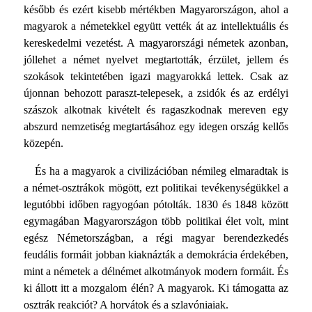
később és ezért kisebb mértékben Magyarországon, ahol a
magyarok a németekkel együtt vették át az intellektuális és
kereskedelmi vezetést. A magyarországi németek azonban,
jóllehet a német nyelvet megtartották, érzület, jellem és
szokások tekintetében igazi magyarokká lettek. Csak az
újonnan behozott paraszt-telepesek, a zsidók és az erdélyi
szászok alkotnak kivételt és ragaszkodnak mereven egy
abszurd nemzetiség megtartásához egy idegen ország kellős
közepén.
És ha a magyarok a civilizációban némileg elmaradtak is
a német-osztrákok mögött, ezt politikai tevékenységükkel a
legutóbbi időben ragyogóan pótolták. 1830 és 1848 között
egymagában Magyarországon több politikai élet volt, mint
egész Németországban, a régi magyar berendezkedés
feudális formáit jobban kiaknázták a demokrácia érdekében,
mint a németek a délnémet alkotmányok modern formáit. És
ki állott itt a mozgalom élén? A magyarok. Ki támogatta az
osztrák reakciót? A horvátok és a szlavóniaiak.