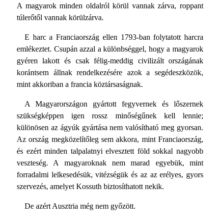
A magyarok minden oldalról körül vannak zárva, roppant
túlerőtől vannak körülzárva.
E harc a Franciaország ellen 1793-ban folytatott harcra
emlékeztet. Csupán azzal a különbséggel, hogy a magyarok
gyéren lakott és csak félig-meddig civilizált országának
korántsem állnak rendelkezésére azok a segédeszközök,
mint akkoriban a francia köztársaságnak.
A Magyarországon gyártott fegyvernek és lőszernek
szükségképpen igen rossz minőségűnek kell lennie;
különösen az ágyúk gyártása nem valósítható meg gyorsan.
Az ország megközelítőleg sem akkora, mint Franciaország,
és ezért minden talpalatnyi elvesztett föld sokkal nagyobb
veszteség. A magyaroknak nem marad egyebük, mint
forradalmi lelkesedésük, vitézségük és az az erélyes, gyors
szervezés, amelyet Kossuth biztosíthatott nekik.
De azért Ausztria még nem győzött.