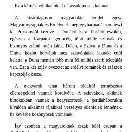
Ez a kérdés politikai oldala. Lássuk most a katonait.
A kizárólagosan magyarlakta terület egész
Magyarországnak és Erdélynek még egyharmadát sem teszi
ki. Pozsonytól kezdve a Dunától és a Tiszától északra,
egészen a Kárpátok gerincéig több millió szlovák és
bizonyos számú rutén lakik. Délen, a Száva, a Duna és a
Dráva között horvátok meg szlavóniaiak laknak; ettől
keletre, a Duna mentén több mint fél milliós szerb település
van. Ezt a két szláv övezetet az erdélyi románok és szászok
kapcsolják össze.
A magyarok tehát három oldalról természetes
ellenségekkel vannak körülvéve. A szlovákok, akiknek
birtokukban vannak a hegyszorosok, a gerillaháborúkra
kiválóan alkalmas tájaikkal veszélyes ellenfelek lennének,
ha kevésbé közönyösek volnának.
Így azonban a magyaroknak észak felől csupán a