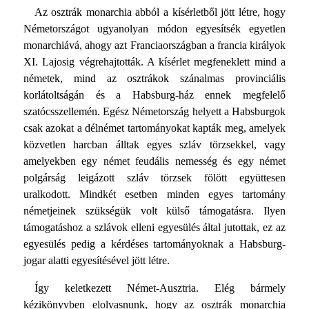
Az osztrák monarchia abból a kísérletből jött létre, hogy
Németországot ugyanolyan módon egyesítsék egyetlen
monarchiává, ahogy azt Franciaországban a francia királyok
XI. Lajosig végrehajtották. A kísérlet megfeneklett mind a
németek, mind az osztrákok szánalmas provinciális
korlátoltságán és a Habsburg-ház ennek megfelelő
szatócsszellemén. Egész Németország helyett a Habsburgok
csak azokat a délnémet tartományokat kapták meg, amelyek
közvetlen harcban álltak egyes szláv törzsekkel, vagy
amelyekben egy német feudális nemesség és egy német
polgárság leigázott szláv törzsek fölött együttesen
uralkodott. Mindkét esetben minden egyes tartomány
németjeinek szükségük volt külső támogatásra. Ilyen
támogatáshoz a szlávok elleni egyesülés által jutottak, ez az
egyesülés pedig a kérdéses tartományoknak a Habsburg-
jogar alatti egyesítésével jött létre.
Így keletkezett Német-Ausztria. Elég bármely
kézikönyvben elolvasnunk, hogy az osztrák monarchia