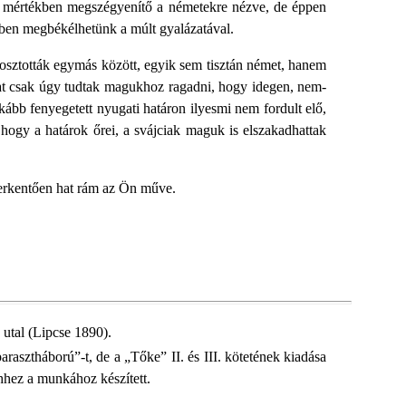
bb mértékben megszégyenítő a németekre nézve, de éppen
bben megbékélhetünk a múlt gyalázatával.
losztották egymás között, egyik sem tisztán német, hanem
t csak úgy tudtak magukhoz ragadni, hogy idegen, nem-
bb fenyegetett nyugati határon ilyesmi nem fordult elő,
hogy a határok őrei, a svájciak maguk is elszakadhattak
serkentően hat rám az Ön műve.
utal (Lipcse 1890).
rasztháború”-t, de a „Tőke” II. és III. kötetének kiadása
hez a munkához készített.