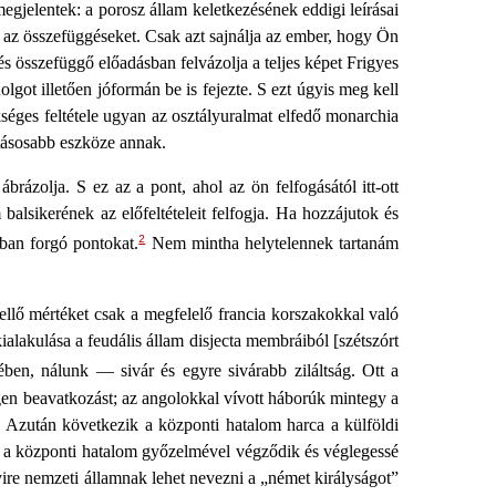
egjelentek: a porosz állam keletkezésének eddigi leírásai
l az összefüggéseket. Csak azt sajnálja az ember, hogy Ön
és összefüggő előadásban felvázolja a teljes képet Frigyes
got illetően jóformán be is fejezte. S ezt úgyis meg kell
séges feltétele ugyan az osztályuralmat elfedő monarchia
atásosabb eszköze annak.
rázolja. S ez az a pont, ahol az ön felfogásától itt-ott
lsikerének az előfeltételeit felfogja. Ha hozzájutok és
2
óban forgó pontokat.
Nem mintha helytelennek tartanám
lő mértéket csak a megfelelő francia korszakokkal való
alakulása a feudális állam disjecta membráiból [szétszórt
ben, nálunk — sivár és egyre sivárabb ziláltság. Ott a
gen beavatkozást; az angolokkal vívott háborúk mintegy a
 Azután következik a központi hatalom harca a külföldi
rc a központi hatalom győzelmével végződik és véglegessé
ire nemzeti államnak lehet nevezni a „német királyságot”