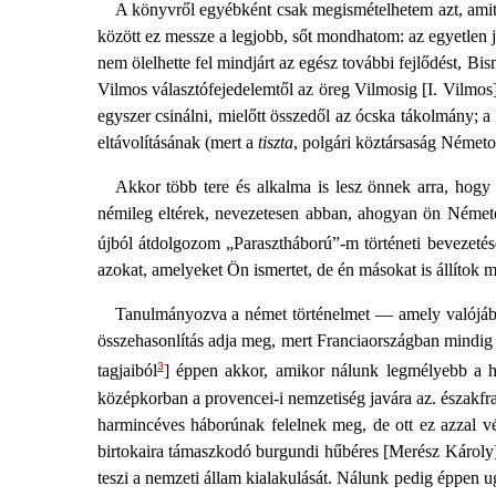
A könyvről egyébként csak megismételhetem azt, ami
között ez messze a legjobb, sőt mondhatom: az egyetlen j
nem ölelhette fel mindjárt az egész további fejlődést, Bi
Vilmos választófejedelemtől az öreg Vilmosig [I. Vilmos]
egyszer csinálni, mielőtt összedől az ócska tákolmány; 
eltávolításának (mert a
tiszta
, polgári köztársaság Németo
Akkor több tere és alkalma is lesz önnek arra, hogy 
némileg eltérek, nevezetesen abban, ahogyan ön Németor
újból átdolgozom „Parasztháború”-m történeti bevezetés
azokat, amelyeket Ön ismertet, de én másokat is állítok 
Tanulmányozva a német történelmet — amely valójában
összehasonlítás adja meg, mert Franciaországban mindig é
3
tagjaiból
] éppen akkor, amikor nálunk legmélyebb a ha
középkorban a provencei-i nemzetiség javára az. északfr
harmincéves háborúnak felelnek meg, de ott ez azzal v
birtokaira támaszkodó burgundi hűbéres [Merész Károly] 
teszi a nemzeti állam kialakulását. Nálunk pedig éppen 