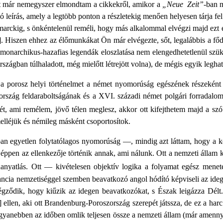
t már nemegyszer elmondtam a cikkekről, amikor a
„Neue Zeit”
-ban m
ó leírás, amely a legtöbb ponton a részletekig menően helyesen tárja fe
smarckig, s önkéntelenül reméli, hogy más alkalommal elvégzi majd ezt 
. Hiszen ehhez az élőmunkákat Ön már elvégezte, sőt, legalábbis a fődol
a monarchikus-hazafias legendák eloszlatása nem elengedhetetlenül szük
rszágban túlhaladott, még mielőtt létrejött volna), de mégis egyik legh
a porosz helyi történelmet a német nyomorúság egészének részeként áb
szág feldaraboltságának és a XVI. századi német polgári forradalom ba
ét, ami remélem, jövő télen meglesz, akkor ott kifejthetem majd a sz
melléjük és némileg másként csoportosítok.
 egyetlen folytatólagos nyomorúság —, mindig azt láttam, hogy a kel
ppen az ellenkezője történik annak, ami nálunk. Ott a nemzeti állam ki
nyatlás. Ott — kivételesen objektív logika a folyamat egész meneté
ancia nemzetiséggel szemben beavatkozó angol hódító képviseli az ide
égződik, hogy kiűzik az idegen beavatkozókat, s Észak leigázza Délt.
ellen, aki ott Brandenburg-Poroszország szerepét játssza, de ez a ha
ugyanebben az időben omlik teljesen össze a nemzeti állam (már amenny