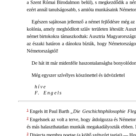
a Szent Római Birodalmon belül), s megkezdődik a néme
ezért annál tanulságosabb, s amióta munkásaink Németors
Egészen sajátosan jellemző a német fejlődésre még az
kolónia, amely meghódított szláv területen létesült: Aus
német birtokokra támaszkodtak: Ausztria Magyarországra
az északi határon a dánokra bízták, hogy Németországot
Németországtól!
De hát itt már midenféle haszontalanságba bonyolódom
Még egyszer szívélyes köszönettel és üdvözlettel
híve
F. Engels
1
Engels itt Paul Barth
„Die Geschichtsphilosophie Fl
2
Engelsnek az volt a terve, hogy átdolgozza és Németorsz
és más halaszthatatlan munkák megakadályozták ebben. M
3
Disjecta membra poetae (a költő szétszórt tagjai) — Ho