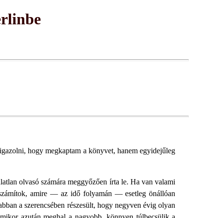
rlinbe
igazolni, hogy megkaptam a könyvet, hanem egyidejűleg
latlan olvasó számára meggyőzően írta le. Ha van valami
eszámítok, amire — az idő folyamán — esetleg önállóan
 abban a szerencsében részesült, hogy negyven évig olyan
 amikor azután meghal a nagyobb, könnyen túlbecsülik a