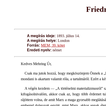
Fried
A megírás ideje:
1893. július 14.
A megírás helye:
London
Forrás:
MEM, 39. kötet
Eredeti nyelv:
német
Kedves Mehring Úr,
Csak ma jutok hozzá, hogy megköszönjem Önnek a „Le
mondani is akartam valamit róla, a tartalmáról. Ezért a k
A végén kezdem — „A történelmi materializmusról” sz
kifogásolnivalóm, akkor csak az, hogy több érdemet t
rájöttem volna, de amit Marx a maga gyorsabb meglátásáv
emberrel dolgozott együtt, mint Marx, akkor annak éle