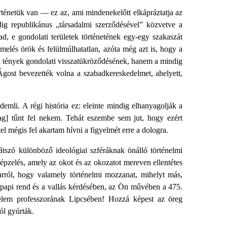
rténetük van — ez az, ami mindenekelőtt elkápráztatja az
dig republikánus „társadalmi szerződésével” közvetve a
ad, e gondolati területek történetének egy-egy szakaszát
ermelés örök és felülmúlhatatlan, azóta még azt is, hogy a
ági tények gondolati visszatükröződésének, hanem a mindig
Ágost bevezették volna a szabadkereskedelmet, ahelyett,
emli. A régi história ez: eleinte mindig elhanyagolják a
g] tűnt fel nekem. Tehát eszembe sem jut, hogy ezért
l mégis fel akartam hívni a figyelmét erre a dologra.
tszó különböző ideológiai szféráknak önálló történelmi
képzelés, amely az okot és az okozatot mereven ellentétes
arról, hogy valamely történelmi mozzanat, mihelyt más,
 a papi rend és a vallás kérdésében, az Ön művében a 475.
nelem professzorának Lipcsében! Hozzá képest az öreg
ól gyúrták.