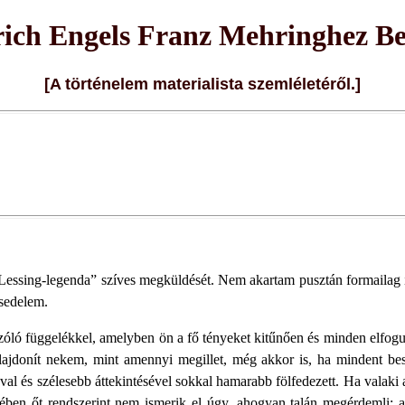
rich Engels Franz Mehringhez Be
[A történelem materialista szemléletéről.]
ssing-legenda” szíves megküldését. Nem akartam pusztán formailag 
ésedelem.
óló függelékkel, amelyben ön a fő tényeket kitűnően és minden elfogu
ulajdonít nekem, mint amennyi megillet, még akkor is, ha mindent b
al és szélesebb áttekintésével sokkal hamarabb fölfedezett. Ha valaki
tében őt rendszerint nem ismerik el úgy, ahogyan talán megérdemli;