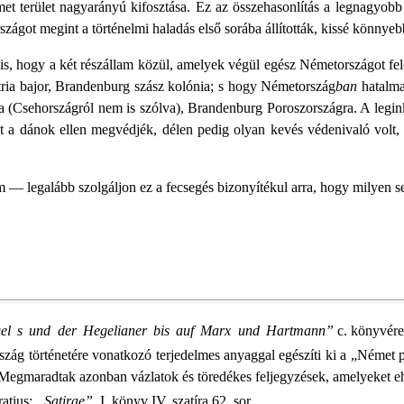
t terület nagyarányú kifosztása. Ez az összehasonlítás a legnagyo
zágot megint a történelmi haladás első sorába állították, kissé könnye
 is, hogy a két részállam közül, amelyek végül egész Németországot fe
ztria bajor, Brandenburg szász kolónia; s hogy Németország
ban
hatalma
 (Csehországról nem is szólva), Brandenburg Poroszországra. A leginká
 a dánok ellen megvédjék, délen pedig olyan kevés védenivaló volt, 
 — legalább szolgáljon ez a fecsegés bizonyítékul arra, hogy milyen 
egel s und der Hegelianer bis auf Marx und Hartmann”
c. könyvére 
ág történetére vonatkozó terjedelmes anyaggal egészíti ki a „Német pa
egmaradtak azonban vázlatok és töredékes feljegyzések, amelyeket eh
ratius:
„Satirae”
, I. könyv IV. szatíra 62. sor.