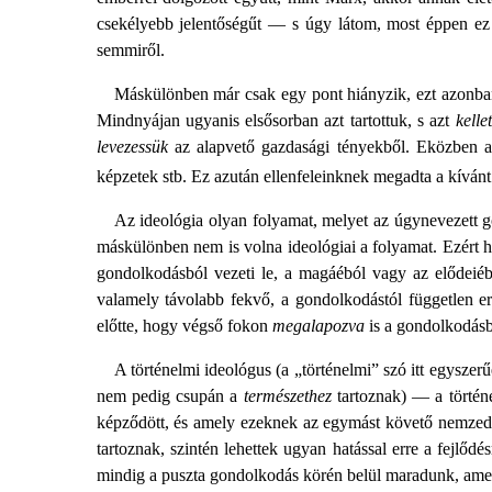
csekélyebb jelentőségűt — s úgy látom, most éppen ez 
semmiről.
Máskülönben már csak egy pont hiányzik, ezt azonban
Mindnyájan ugyanis elsősorban azt tartottuk, s azt
kelle
levezessük
az alapvető gazdasági tényekből. Eközben a 
képzetek stb. Ez azután ellenfeleinknek megadta a kívánt al
Az ideológia olyan folyamat, melyet az úgynevezett 
máskülönben nem is volna ideológiai a folyamat. Ezért ha
gondolkodásból vezeti le, a magáéból vagy az elődeiéb
valamely távolabb fekvő, a gondolkodástól független e
előtte, hogy végső fokon
megalapozva
is a gondolkodásb
A történelmi ideológus (a „történelmi” szó itt egyszerű
nem pedig csupán a
természethez
tartoznak) — a történ
képződött, és amely ezeknek az egymást követő nemzedék
tartoznak, szintén lehettek ugyan hatással erre a fejlőd
mindig a puszta gondolkodás körén belül maradunk, amely