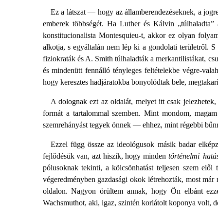
Ez a látszat — hogy az államberendezéseknek, a jogren
emberek többségét. Ha Luther és Kálvin „túlhaladta” a
konstitucionalista Montesquieu-t, akkor ez olyan folyam
alkotja, s egyáltalán nem lép ki a gondolati területről. 
fiziokraták és A. Smith túlhaladták a merkantilistákat, 
és mindenütt fennálló tényleges feltételekbe végre-val
hogy keresztes hadjáratokba bonyolódtak bele, megtakarí
A dolognak ezt az oldalát, melyet itt csak jelezhete
formát a tartalommal szemben. Mint mondom, magam is
szemrehányást tegyek önnek — ehhez, mint régebbi bűnrész
Ezzel függ össze az ideológusok másik badar elképze
fejlődésük van, azt hiszik, hogy minden
történelmi hatá
pólusoknak tekinti, a kölcsönhatást teljesen szem elő
végeredményben gazdasági okok létrehozták, most már reag
oldalon. Nagyon örültem annak, hogy Ön elbánt ezzel
Wachsmuthot, aki, igaz, szintén korlátolt koponya volt, 