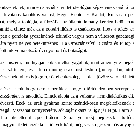
dszereknek, minden speciális terület ideológiai képzeteinek önálló tö
 hivatalos katolikus vallást, Hegel Fichtét és Kantot, Rousseau pe
at, mely a teológia, a filozófia, az államtudomány keretén belül mar
S amióta ehhez még az a polgári illúzió is csatlakozott, hogy a tőkés t
csupán a gondolat győzelmének tekintik; vagyis nem a változott gazdas
ahára nyert helyes betekintésnek. Ha Oroszlánszívű Richárd és Fülöp 
tottunk volna ötszáz évi nyomort és butaságot.
k, azt hiszem, mindnyájan jobban elhanyagoltuk, mint amennyire megérd
 ezt tettem, és a hiba mindig csak post festum [ünnep után; utóla
esnek, nincs is jogom, sőt ellenkezőleg —, de a jövőre való tekintette
lése is: minthogy nem ismerjük el, hogy a történelemben szerepet já
sosságukat
is tagadjuk. Ennek alapja az a vulgáris, nem dialektikus el
l téveszti. Ezek az urak gyakran szinte szándékosan megfeledkeznek 
ál, visszahat környezetére, sőt saját okaira is. Így jár el pl. Barth
 a hihetetlenül lapos fráterrel. S az ilyet még megteszik a törté
de nagyon fejlett érzékkel a tények iránt, mégiscsak egészen más anyagb