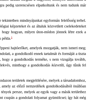
igra pedig szerencsésen elpatkoltunk és nem tudunk már
tekintetben mindnyájunkat egyformán felelősség terhel.
ógiai képzeteket és az általuk közvetített cselekedeteket
zt, hogy hogyan, milyen úton-módon jönnek létre ezek a
1
s példa.
képpeni hajtóerőket, amelyek mozgatják, nem ismeri meg;
dolati, a gondolkodó ennek tartalmát és formáját a tiszta
i, hogy a gondolkodás terméke, s nem vizsgálja tovább,
selekvés, minthogy a gondolkodás
közvetíti
, úgy tűnik fel
l mindazon területek megjelölésére, melyek a társadalomhoz,
ál, amely az előző nemzedékek gondolkodásából önállóan
 tények persze, melyek az egyik vagy a másik területhez
egint csupán a gondolati folyamat gyümölcsei; így hát még