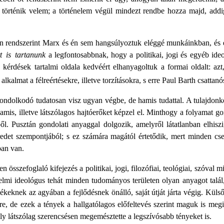
történik velem; a történelem végül mindezt rendbe hozza majd, add
 rendszerint Marx és én sem hangsúlyoztuk eléggé munkáinkban, és e 
tt is tartanunk
a legfontosabbnak, hogy a politikai, jogi és egyéb ideol
kérdések tartalmi oldala kedvéért elhanyagoltuk a formai oldalt: a
kalmat a félreértésekre, illetve torzításokra, s erre Paul Barth csattanó
gondolkodó tudatosan visz ugyan végbe, de hamis tudattal. A tulajdon
mis, illetve látszólagos hajtóerőket képzel el. Minthogy a folyamat gon
ől. Pusztán gondolati anyaggal dolgozik, amelyről látatlanban elhisz
redet szempontjából; s ez számára magától értetődik, mert minden c
an van.
en összefoglaló kifejezés a politikai, jogi, filozófiai, teológiai, szóva
elmi ideológus tehát minden tudományos területen olyan anyagot tal
eknek az agyában a fejlődésnek önálló, saját útját járta végig. Külső
ésre, de ezek a tények a hallgatólagos előfeltevés szerint maguk is m
 látszólag szerencsésen megemésztette a legszívósabb tényeket is.