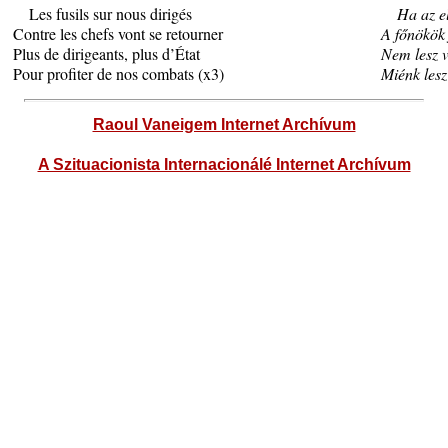
Les fusils sur nous dirigés
Ha az el
Contre les chefs vont se retourner
A főnökök 
Plus de dirigeants, plus d’État
Nem lesz v
Pour profiter de nos combats (x3)
Miénk les
Raoul Vaneigem Internet Archívum
A Szituacionista Internacionálé Internet Archívum