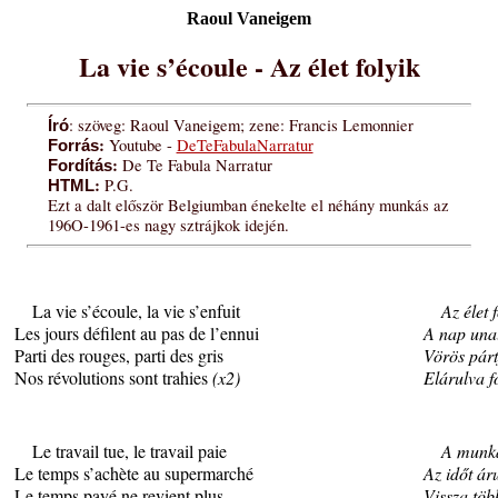
Raoul Vaneigem
La vie s’écoule - Az élet folyik
: szöveg: Raoul Vaneigem; zene: Francis Lemonnier
Író
:
Youtube -
DeTeFabulaNarratur
Forrás
:
De Te Fabula Narratur
Fordítás
:
P.G.
HTML
Ezt a dalt először Belgiumban énekelte el néhány munkás az
196O-1961-es nagy sztrájkok idején.
La vie s’écoule, la vie s’enfuit
Az élet 
Les jours défilent au pas de l’ennui
A nap una
Parti des rouges, parti des gris
Vörös párt
Nos révolutions sont trahies
(x2)
Elárulva 
Le travail tue, le travail paie
A munka
Le temps s’achète au supermarché
Az időt á
Le temps payé ne revient plus
Vissza töb