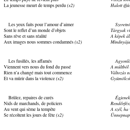
La jeunesse meurt de temps perdu
(x2)
Halott ifjú
Les yeux faits pour l’amour d’aimer
Szeretni
Sont le reflet d’un monde d’objets
Tárgyak vi
Sans rêve et sans réalité
A képek á
Aux images nous sommes condamnés
(x2)
Mindnyája
Les fusillés, les affamés
Agyonlőt
Viennent vers nous du fond du passé
A múltból 
Rien n’a changé mais tout commence
Változás n
Et va mûrir dans la violence
(x2)
Gyümölcsk
Brûlez, repaires de curés
Égjenek
Nids de marchands, de policiers
Rendőrfés
Au vent qui sème la tempête
A szél, ha 
Se récoltent les jours de fête
(x2)
Ünnepnapo