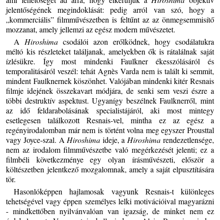
jelentőségének megindoklását: pedig arról van szó, hogy a
„kommerciális” filmművészetben is feltűnt az az önmegsemmisítő
mozzanat, amely jellemzi az egész modern művészetet.
A
Hiroshima
csodálói azon erőlködnek, hogy csodálatukra
méltó kis részleteket találjanak, amelyekben ők is rátalálnak saját
ízlésükre. Így most mindenki Faulkner ékesszólásáról és
temporalitásáról veszél: tehát Agnès Varda nem is talált ki semmit,
mindent Faulknernek köszönhet. Valójában mindenki kitér Resnais
filmje idejének összekavart módjára, de senki sem veszi észre a
többi destruktív aspektust. Ugyanígy beszélnek Faulknerről, mint
az idő feldarabolásának specialistájáról, aki most mintegy
esetlegesen találkozott Resnais-vel, mintha ez az egész a
regényirodalomban már nem is történt volna meg egyszer Prousttal
vagy Joyce-szal. A
Hiroshima
ideje, a
Hiroshima
rendezetlensége,
nem az irodalom filmművészetbe való megérkezését jelenti; ez a
filmbéli következménye egy olyan írásművészeti, először a
költészetben jelentkező mozgalomnak, amely a saját elpusztítására
tör.
Hasonlóképpen hajlamosak vagyunk Resnais-t különleges
tehetségével vagy éppen személyes lelki motivációival magyarázni
- mindkettőben nyilvánvalóan van igazság, de minket nem ez