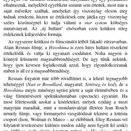
elhalmoztak, melyekből egyébként semmit sem értettek, most már a
saját műveikre szálltak, amelyeket így viszonylag olcsón meg
tudnak rendezni, hiszen az értékelések eme játéka egy viszonylag
széles közönségnél ki tudja váltani a
star system
költséges
mutatványait. Az „új hullám” elsősorban ezen kritikusi réteg
érdekeinek kifejeződési formája.
Az egyszerre kritikusi és filmcsinálói létből fakadó zűrzavarban,
Alain Resnais filmje, a
Hiroshima
is ezen híres hullám részeként
értékelődik és váltja ki ugyanazt csodálatot. Noha nagyon is
könnyű felismerni magasabbrendűségét. De úgy tűnik nekünk,
hogy igen kevesen foglalkoznak azzal, hogy elgondolkozzanak
miben is áll ez a magasabbrendűség.
Resnais forgatott már több rövidfilmet is, a lehető legnagyobb
tehetséggel (
Nuit et Brouillard
, magyarul:
Sötétség és köd
), de a
Hiroshima
mégis minőségi ugrást jelent a saját életművében és a
világ filmművészeti spektákulumában (spectacle) egyaránt. Ha
most félretesszük azokat a kísérleteket, melyek ezidáig a mozi
margóján maradtak, mint a mondanivalóját illetően Jean Rouch
némely filmje, vagy formanyelvi vizsgálódását tekintve a lettrista
csoport (Isou, Wolman és Marco – az előbbinek főleg Resnais-vel
folytatott levelezésére különös módon eddig nem figyelt fel senki)
az 1950-es évek elején készített művei, a
Hiroshima
tűnik a