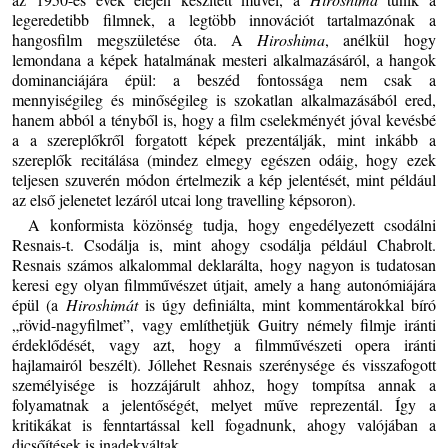
legeredetibb filmnek, a legtöbb innovációt tartalmazónak a
hangosfilm megszületése óta. A
Hiroshima
, anélkül hogy
lemondana a képek hatalmának mesteri alkalmazásáról, a hangok
dominanciájára épül: a beszéd fontossága nem csak a
mennyiségileg és minőségileg is szokatlan alkalmazásából ered,
hanem abból a tényből is, hogy a film cselekményét jóval kevésbé
a a szereplőkről forgatott képek prezentálják, mint inkább a
szereplők recitálása (mindez elmegy egészen odáig, hogy ezek
teljesen szuverén módon értelmezik a kép jelentését, mint például
az első jelenetet lezáról utcai long travelling képsoron).
A konformista közönség tudja, hogy engedélyezett csodálni
Resnais-t. Csodálja is, mint ahogy csodálja például Chabrolt.
Resnais számos alkalommal deklarálta, hogy nagyon is tudatosan
keresi egy olyan filmművészet útjait, amely a hang autonómiájára
épül (a
Hiroshimát
is úgy definiálta, mint kommentárokkal bíró
„rövid-nagyfilmet”, vagy említhetjük Guitry némely filmje iránti
érdeklődését, vagy azt, hogy a filmművészeti opera iránti
hajlamairól beszélt). Jóllehet Resnais szerénysége és visszafogott
személyisége is hozzájárult ahhoz, hogy tompítsa annak a
folyamatnak a jelentőségét, melyet műve reprezentál. Így a
kritikákat is fenntartással kell fogadnunk, ahogy valójában a
dicsőítések is inadekváltak.