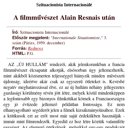
Szituacionista Internacionálé
A filmművészet Alain Resnais után
: Szituacionista Internacionálé
Író
:
Internationale Situationniste
"
," 3.
Először megjelent
szám (Párizs, 1959. december)
:
Rednews
Forrás
:
P.G.
HTML
AZ „ÚJ HULLÁM” rendezői, akik jelenkorunkban a francia
filmművészet élcsapatát alkotják, elsősorban úgy jellemezhetők,
mint akikből közismerten teljességgel hiányzik minden művészeti
újdonság, ideértve akár csak az egyszerű ötleteket is. Kevésbé
negatív meghatározással élve, ez az új hullám néhány jellegezetes
gazdasági körülmény révén jött létre, melyek közül mindenképpen
a legfontosabb egy bizonyos filmkritikai körnek a Franciaországra
egy jó évtizede jellemző példátlan fontossága. Ez nem
elhanyagolható segéderőt jelen a filmek kizsákmányolásához. Ezek
a kritikusok ezt az erőt most már saját érdekükben használják -
immár mint filmrendezők. Egyedül ez hoz létre köztük valamiféle
egységet. Az elismerő értékelések, melyekkel egy-egy produkciót