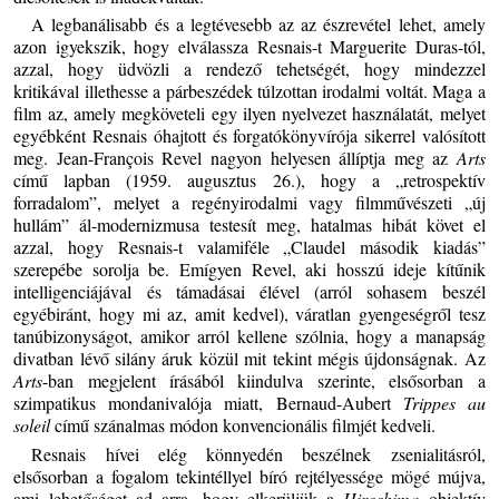
A legbanálisabb és a legtévesebb az az észrevétel lehet, amely
azon igyekszik, hogy elválassza Resnais-t Marguerite Duras-tól,
azzal, hogy üdvözli a rendező tehetségét, hogy mindezzel
kritikával illethesse a párbeszédek túlzottan irodalmi voltát. Maga a
film az, amely megköveteli egy ilyen nyelvezet használatát, melyet
egyébként Resnais óhajtott és forgatókönyvírója sikerrel valósított
meg. Jean-François Revel nagyon helyesen állíptja meg az
Arts
című lapban (1959. augusztus 26.), hogy a „retrospektív
forradalom”, melyet a regényirodalmi vagy filmművészeti „új
hullám” ál-modernizmusa testesít meg, hatalmas hibát követ el
azzal, hogy Resnais-t valamiféle „Claudel második kiadás”
szerepébe sorolja be. Emígyen Revel, aki hosszú ideje kítűnik
intelligenciájával és támadásai élével (arról sohasem beszél
egyébiránt, hogy mi az, amit kedvel), váratlan gyengeségről tesz
tanúbizonyságot, amikor arról kellene szólnia, hogy a manapság
divatban lévő silány áruk közül mit tekint mégis újdonságnak. Az
Arts
-ban megjelent írásából kiindulva szerinte, elsősorban a
szimpatikus mondanivalója miatt, Bernaud-Aubert
Trippes au
soleil
című szánalmas módon konvencionális filmjét kedveli.
Resnais hívei elég könnyedén beszélnek zsenialitásról,
elsősorban a fogalom tekintéllyel bíró rejtélyessége mögé mújva,
ami lehetőséget ad arra, hogy elkerüljük a
Hiroshima
objektív