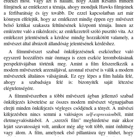
érdekel most. Vagy azt is hallani, hogy Alain Resanis minden
filmjének az emlékezet a témája, ahogy mondjuk Hawks filmjeinek
a férfibarátság és így tovább. De ezzel kapcsolatban azt már
könnyen elfelejtik, hogy az emlékezet mindig éppen egy művészet
belső kritikai szakasza feltűnésének központi témája. Innen az
emlézetre való a rákérdezés; az emlékezetről szóló pusztító vita. Az
emlékezet jelentésének a kérdése mindig hozzákötött valamely, a
művészet által ábrázolt állandóság jelentésének kérdéshez.
A filmművészet szabad önkifejezésének eszközéhez való
egyszerű hozzáférés már önmaga is ezen eszköz lerombolásának
perspektívájában történik meg. Amint a film felszerelkezik a
modern művészetek arzenáljával, azonnal részévé is válik a modern
művészetek általános válságának. Ez egy lépes a film halála felé,
ahogy a szabadsága felé is: bizonyíték saját létezése
elégtelenségére.
A filmművészetben a többi művészeti ágban jellemző szabad
önkifejezés követelése az összes modern művészet végnapjaiban
elrejti minden önkifejezés végleges csődjének a tényét. A művészi
kifejezésben nincs semmi a valóságos
self-expression
ből, mint
életmegvalósításból. A „szerzői film” meghirdetése már akkor
lejárt szavatosságú volt, amikor még alig volt több, mint önhittség
vagy álom. A film, amelynek első pillantásra úgy tűnhet, hogy