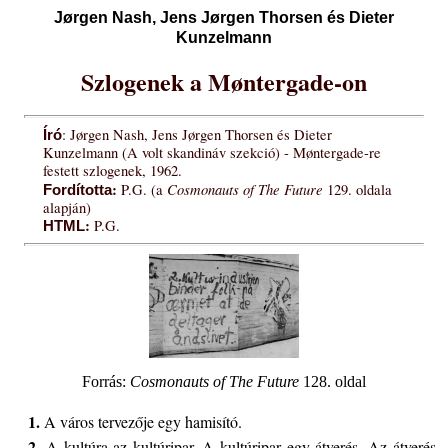
Jørgen Nash, Jens Jørgen Thorsen és Dieter
Kunzelmann
Szlogenek a Møntergade-on
: Jørgen Nash, Jens Jørgen Thorsen és Dieter
Író
Kunzelmann (A volt skandináv szekció) - Møntergade-re
festett szlogenek, 1962.
:
Cosmonauts of The Future
P.G. (a
129. oldala
Fordította
alapján)
:
P.G.
HTML
Forrás:
Cosmonauts of The Future
128. oldal
1.
A város tervezője egy hamisító.
2.
A kultúra az kultúripar. A kultúripar egy átverés. Az átverés