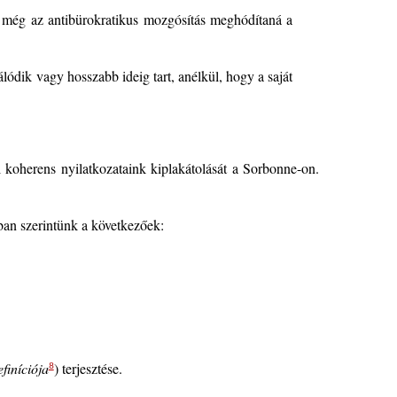
t még az antibürokratikus mozgósítás meghódítaná a
ódik vagy hosszabb ideig tart, anélkül, hogy a saját
ül koherens nyilatkozataink kiplakátolását a Sorbonne-on.
ban szerintünk a következőek:
finíciója
) terjesztése.
8