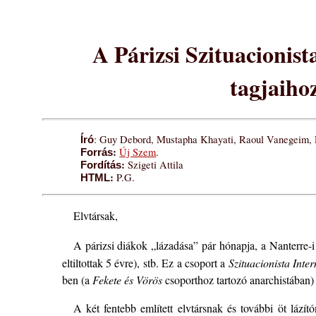
A Párizsi Szituacionist
tagjaihoz
: Guy Debord, Mustapha Khayati, Raoul Vanegeim, 
Író
:
Új Szem
.
Forrás
:
Szigeti Attila
Fordítás
:
P.G.
HTML
Elvtársak,
A párizsi diákok „lázadása” pár hónapja, a Nanterre-
eltiltottak 5 évre), stb. Ez a csoport a
Szituacionista Inte
ben (a
Fekete és Vörös
csoporthoz tartozó anarchistában) l
A két fentebb említett elvtársnak és további öt lází