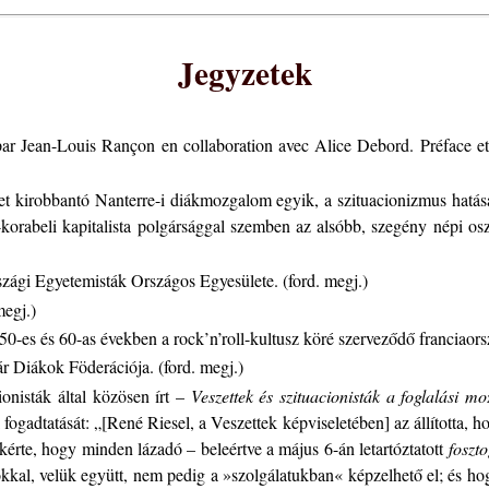
Jegyzetek
e par Jean-Louis Rançon en collaboration avec Alice Debord. Préface 
t kirobbantó Nanterre-i diákmozgalom egyik, a szituacionizmus hatása a
om-korabeli kapitalista polgársággal szemben az alsóbb, szegény népi o
zági Egyetemisták Országos Egyesülete. (ford. megj.)
egj.)
-es és 60-as években a rock’n’roll-kultusz köré szerveződő franciaország
r Diákok Föderációja. (ford. megj.)
onisták által közösen írt –
Veszettek és szituacionisták a foglalási 
k fogadtatását: „[René Riesel, a Veszettek képviseletében] az állította
kérte, hogy minden lázadó – beleértve a május 6-án letartóztatott
foszt
kkal, velük együtt, nem pedig a »szolgálatukban« képzelhető el; és