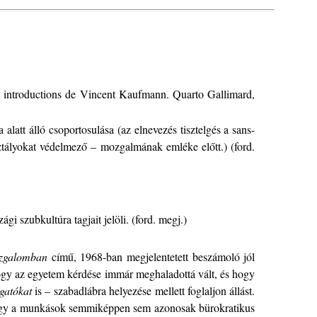
et introductions de Vincent Kaufmann. Quarto Gallimard,
latt álló csoportosulása (az elnevezés tisztelgés a sans-
sztályokat védelmező – mozgalmának emléke előtt.) (ford.
i szubkultúra tagjait jelöli. (ford. megj.)
mozgalomban
című, 1968-ban megjelentetett beszámoló jól
, hogy az egyetem kérdése immár meghaladottá vált, és hogy
ogatókat
is – szabadlábra helyezése mellett foglaljon állást.
 hogy a munkások semmiképpen sem azonosak bürokratikus