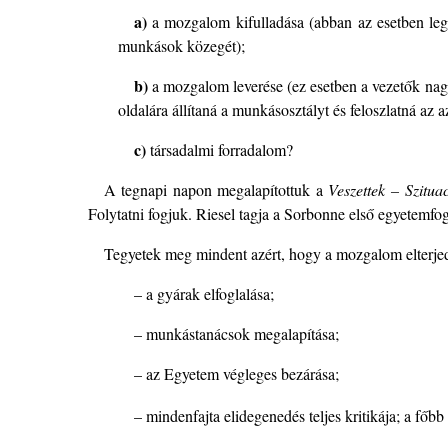
a)
a mozgalom kifulladása (abban az esetben lega
munkások közegét);
b)
a mozgalom leverése (ez esetben a vezetők nagy 
oldalára állítaná a munkásosztályt és feloszlatná az a
c)
társadalmi forradalom?
A tegnapi napon megalapítottuk a
Veszettek – Szitua
Folytatni fogjuk. Riesel tagja a Sorbonne első egyetemfog
Tegyetek meg mindent azért, hogy a mozgalom elterjed
– a gyárak elfoglalása;
– munkástanácsok megalapítása;
– az Egyetem végleges bezárása;
– mindenfajta elidegenedés teljes kritikája; a főbb