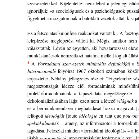
szervezeteikkel. Kijelentette: nem lehet a jelenlegi e
ignoráljuk: »a szociológusok és a pszichológusok pusztán
figyelmet a mozgalomnak a baloldali vezetők általi kisajátí
Ez a felszólalás különféle reakciókat váltott ki. A foszto
leleplezése meglepetést váltott ki. Mégis, amikor nem
választották. Lévén az egyetlen, aki hovatartozását elev
munkástanácsok nemzetközi hatalma mellett foglalt állás
A
Forradalmi szervezetek minimális definíciójá
t a S
8
Internacionálé
folyóirat 1967 októberi számában közöl
terjesztette. Néhány jellegzetes részlet: “Figyelembe 
megosztottságát idézze elő, forradalminak minősít
proletárforradalmainak a tapasztalata megelőlegezte 
dekolonializálásában látja: ezért nem a létező
világnak
a 
és a bérmunkarendszer meghaladását hozza magával. […
felfogott
ideológiát
[toute
idéologie
en tant que
pouvoir
spektákulum
nak – amely, az információtól a tömegkult
tagadása. Feloszlat minden »forradalmi ideológiát« – a fo
újabb
reprezentáció
imposztúrájaként leplezvén le azt.”