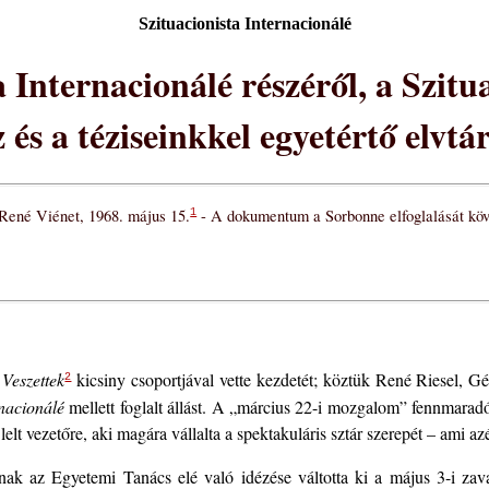
Szituacionista Internacionálé
a Internacionálé részéről, a Szitu
 és a téziseinkkel egyetértő elvt
René Viénet, 1968. május 15.
- A dokumentum a Sorbonne elfoglalását köve
1
i
Veszettek
kicsiny csoportjával vette kezdetét; köztük René Riesel, Gé
2
rnacionálé
mellett foglalt állást. A „március 22-i mozgalom” fennmara
elt vezetőre, aki magára vállalta a spektakuláris sztár szerepét – ami azé
tónak az Egyetemi Tanács elé való idézése váltotta ki a május 3-i zav