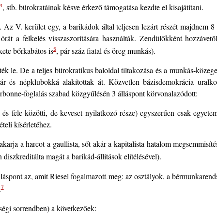
, stb. bürokratáinak késve érkező támogatása kezdte el kisajátítani.
4
Az V. kerület egy, a barikádok által teljesen lezárt részét majdnem 8 
 órát a felkelés visszaszorítására használták. Zendülőkként hozzávető
kete bőrkabátos is
, pár száz fiatal és öreg munkás).
5
ték le. De a teljes bürokratikus baloldal tiltakozása és a munkás-közeg
már és népklubokká alakítottak át. Közvetlen bázisdemokrácia ural
 Sorbonne-foglalás szabad közgyűlésén 3 álláspont körvonalazódott:
s fele közötti, de keveset nyilatkozó része) egyszerűen csak egyetemi
teli kísérletéhez.
akarja a harcot a gaullista, sőt akár a kapitalista hatalom megsemmisítés
 diszkreditálta magát a barikád-állítások elítélésével).
láspont az, amit Riesel fogalmazott meg: az osztályok, a bérmunkarendsz
.
7
ségi sorrendben) a következőek: