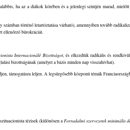
lábbis, ha az a diákok körében és a jelenlegi szintjén marad, mielőt
számban történő letartóztatása várható), amennyiben tovább radikalizál
zt ellenőrző bürokráciát.
cionista Internacionálé Bizottságot
, és elkezdtük radikális és rendkív
lalási bizottságának (amelyet a bázis minden nap visszahívhat).
jen, támogatásra leljen. A legsürgősebb központi témák Franciaország
 szituacionista tézisek (különösen a
Forradalmi szervezetek minimális de