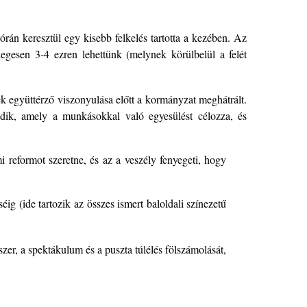
órán keresztül egy kisebb felkelés tartotta a kezében. Az
legesen 3-4 ezren lehettünk (melynek körülbelül a felét
ek együttérző viszonyulása előtt a kormányzat meghátrált.
kodik, amely a munkásokkal való egyesülést célozza, és
 reformot szeretne, és az a veszély fenyegeti, hogy
éig (ide tartozik az összes ismert baloldali színezetű
er, a spektákulum és a puszta túlélés fölszámolását,