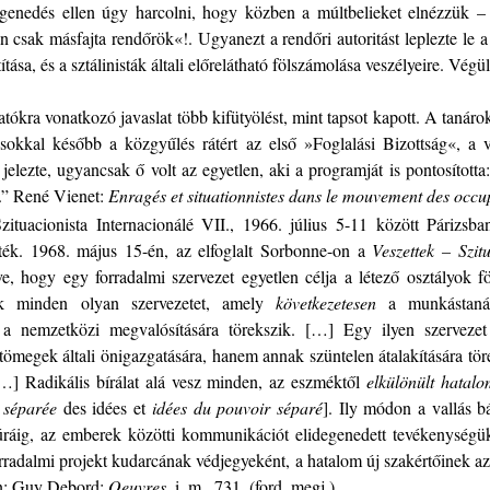
lidegenedés ellen úgy harcolni, hogy közben a múltbelieket elnézzük
 csak másfajta rendőrök«!. Ugyanezt a rendőri autoritást leplezte le a
tása, és a sztálinisták általi előrelátható fölszámolása veszélyeire. Végü
gatókra vonatkozó javaslat több kifütyölést, mint tapsot kapott. A tanárok
 sokkal később a közgyűlés rátért az első »Foglalási Bizottság«, a v
e jelezte, ugyancsak ő volt az egyetlen, aki a programját is pontosíto
t.” René Vienet:
Enragés et situationnistes dans le mouvement des occu
zituacionista Internacionálé VII., 1966. július 5-11 között Párizsba
ték. 1968. május 15-én, az elfoglalt Sorbonne-on a
Veszettek – Szit
véve, hogy egy forradalmi szervezet egyetlen célja a létező osztályo
ünk minden olyan szervezetet, amely
következetesen
a munkástanác
– a nemzetközi megvalósítására törekszik. […] Egy ilyen szervezet
tömegek általi önigazgatására, hanem annak szüntelen átalakítására tö
] Radikális bírálat alá vesz minden, az eszméktől
elkülönült hatal
 séparée
des idées et
idées du pouvoir séparé
]. Ily módon a vallás b
úráig, az emberek közötti kommunikációt elidegenedett tevékenységü
rradalmi projekt kudarcának védjegyeként, a hatalom új szakértőinek az 
 In: Guy Debord:
Oeuvres
. i. m., 731. (ford. megj.)