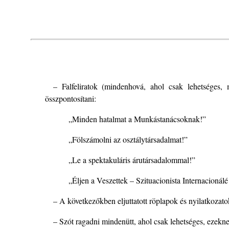
– Falfeliratok (mindenhová, ahol csak lehetséges
összpontosítani:
„Minden hatalmat a Munkástanácsoknak!”
„Fölszámolni az osztálytársadalmat!”
„Le a spektakuláris árutársadalommal!”
„Éljen a Veszettek – Szituacionista Internacionálé 
– A következőkben eljuttatott röplapok és nyilatkozatok
– Szót ragadni mindenütt, ahol csak lehetséges, ezekn