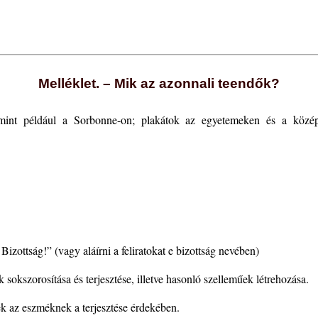
Melléklet. – Mik az azonnali teendők?
, mint például a Sorbonne-on; plakátok az egyetemeken és a közép
Bizottság!” (vagy aláírni a feliratokat e bizottság nevében)
 sokszorosítása és terjesztése, illetve hasonló szelleműek létrehozása.
ek az eszméknek a terjesztése érdekében.