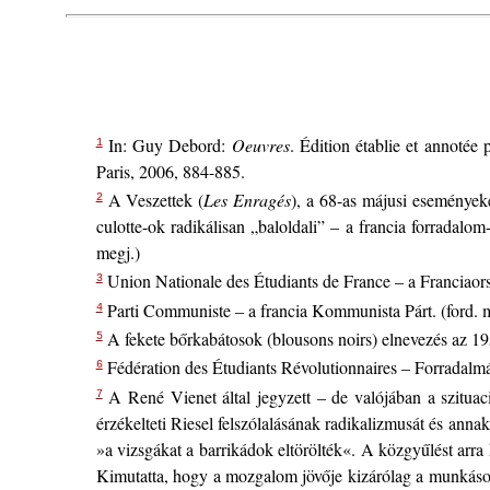
In: Guy Debord:
Oeuvres
. Édition établie et annoté
1
Paris, 2006, 884-885.
A Veszettek (
Les Enragés
), a 68-as májusi eseményeke
2
culotte-ok radikálisan „baloldali” – a francia forradal
megj.)
Union Nationale des Étudiants de France – a Franciaors
3
Parti Communiste – a francia Kommunista Párt. (ford. m
4
A fekete bőrkabátosok (blousons noirs) elnevezés az 1950
5
Fédération des Étudiants Révolutionnaires – Forradalmá
6
A René Vienet által jegyzett – de valójában a szituaci
7
érzékelteti Riesel felszólalásának radikalizmusát és anna
»a vizsgákat a barrikádok eltörölték«. A közgyűlést arra 
Kimutatta, hogy a mozgalom jövője kizárólag a munkáso