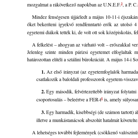
mozgalmat a rákövetkező napokban az U.N.E.F.
, a P. C.
3
Mindez fenségesen újjáéledt a május 10-11-i éjszakán. 
őket bekeríteni igyekvő rendfenntartó erők az utolsó 4
egyetemi diákok tették ki, de volt ott sok középiskolás, fe
A felkelést – ahogyan az várható volt – erőszakkal ver
Jelenleg szinte minden párizsi egyetemet elfoglaltak 
határozottan elítéli a sztálini bürokráciát. A május 14-i
1.
Az első irányzat (az egyetemfoglalók harmada é
csatlakozik a baloldali professzorok egyetem-visszavé
2.
Egy második, felvértezettebb irányzat folytatni 
csoportosulás – beleértve a FER-t
is, amely súlyosan
6
3.
Egy harmadik, kisebbségi (de számon tartott) ál
illetve a munkástanácsok abszolút hatalmát követelte
A lehetséges további fejlemények (csökkenő valószínű