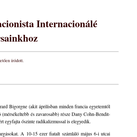
acionista Internacionálé
ársainkhoz
tően íródott.
rard Bigorgne (akit áprilisban minden francia egyetemtől
dó (mérsékeltebb és zavarosabb) része Dany Cohn-Bendit-
rt egyfajta őszinte radikalizmussal is elegyedik.
argásokat. A 10-15 ezer fiatalt számláló május 6-i utcai