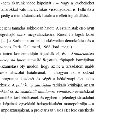
 – »nem akarunk többé kápolnát!« –, vagy a jövőbelieket
 tanárokkal való hierarchikus viszonyokban is. Felhívta a
l pedig a munkástanácsok hatalma mellett foglalt állást.
 elleni támadás sokkolóan hatott. A sztálinisták első nyílt
égrehajtó szerv megválasztására, Riesel-t a tagok közé
tta: […] a Sorbonne-on belüli »közvetlen demokrácia« és a
pations
, Paris, Gallimard, 1968.(ford. megj.)
n tartott konferenciáján fogadták el, és a
Szituacionista
uacionista Internacionálé Bizottság
röplapok formájában
k fölszámolása oly módon, hogy az ne a társadalom újabb
sok abszolút hatalmának – ahogyan azt e század
 programja kezdetét és végét a hétköznapi élet teljes
rekszik. A
politikai gazdaságtan
radikális kritikáját, az áru
omként
és az
elkülönült hatalomra vonatkozó eszmék
ként
ármiféle továbbélésének és egyben a jelenlegi társadalmi
k képeinek egyoldalú befogadásaként monopolizálja – a
imposztúrájaként, a proletarizált valós élet fölé emelkedő