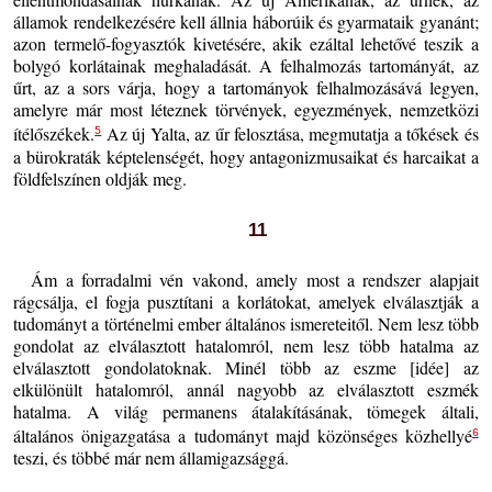
államok rendelkezésére kell állnia háborúik és gyarmataik gyanánt;
azon termelő-fogyasztók kivetésére, akik ezáltal lehetővé teszik a
bolygó korlátainak meghaladását. A felhalmozás tartományát, az
űrt, az a sors várja, hogy a tartományok felhalmozásává legyen,
amelyre már most léteznek törvények, egyezmények, nemzetközi
ítélőszékek.
Az új Yalta, az űr felosztása, megmutatja a tőkések és
5
a bürokraták képtelenségét, hogy antagonizmusaikat és harcaikat a
földfelszínen oldják meg.
11
Ám a forradalmi vén vakond, amely most a rendszer alapjait
rágcsálja, el fogja pusztítani a korlátokat, amelyek elválasztják a
tudományt a történelmi ember általános ismereteitől. Nem lesz több
gondolat az elválasztott hatalomról, nem lesz több hatalma az
elválasztott gondolatoknak. Minél több az eszme [idée] az
elkülönült hatalomról, annál nagyobb az elválasztott eszmék
hatalma. A világ permanens átalakításának, tömegek általi,
általános önigazgatása a tudományt majd közönséges közhellyé
6
teszi, és többé már nem államigazsággá.