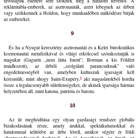
távolságuk ellenére sem szöknek meg a hatalom terveitől. A
reklámtábla-emberek, az asztronauták, azért lebegnek az űrben
vagy szökkennek a Holdon, hogy munkaidőben működésre bírják
az embereket.
9
És ha a Nyugat keresztény asztronautái és a Kelet bürokratikus
kozmonautái metafizikával és világi erkölccsel szórakoztatják is
magukat (Gagarin „nem látta Istent”; Borman a kis Földért
imádkozott), az űrbéli „szolgálati parancsuknak” való
engedelmességből van, amelyben kultuszuk igazságát kell
keresniük; mint ahogy Saint-Exupéry,
aki magaslatokból hordta
4
össze a legalacsonyabb sületlenségeket, de akinek igazsága hármas
helyzetében áll, mint katona, patrióta és barom.
10
Az űr meghódítása egy olyan gazdasági rendszer globális
bizakodásának része, amely árukkal, spektákulumokkal és
hatalommal telítődve az űrbe lövell, amikor végére ér földi
ellentmondásainak hurkának. Az új Amerikának, az űrnek, az