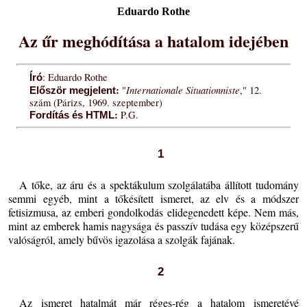
Eduardo Rothe
Az űr meghódítása a hatalom idejében
: Eduardo Rothe
Író
:
Internationale Situationniste
"
," 12.
Először megjelent
szám (Párizs, 1969. szeptember)
:
P.G.
Fordítás és HTML
1
A tőke, az áru és a spektákulum szolgálatába állított tudomány
semmi egyéb, mint a tőkésített ismeret, az elv és a módszer
fetisizmusa, az emberi gondolkodás elidegenedett képe. Nem más,
mint az emberek hamis nagysága és passzív tudása egy középszerű
valóságról, amely bűvös igazolása a szolgák fajának.
2
Az ismeret hatalmát már réges-rég a hatalom ismeretévé