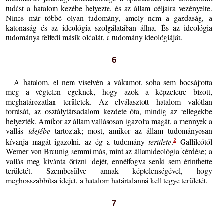
tudást a hatalom kezébe helyezte, és az állam céljaira vezényelte.
Nincs már többé olyan tudomány, amely nem a gazdaság, a
katonaság és az ideológia szolgálatában állna. És az ideológia
tudománya felfedi másik oldalát, a tudomány ideológiáját.
6
A hatalom, el nem viselvén a vákumot, soha sem bocsájtotta
meg a végtelen egeknek, hogy azok a képzeletre bízott,
meghatározatlan területek. Az elválasztott hatalom valótlan
forrását, az osztálytársadalom kezdete óta, mindig az fellegekbe
helyezték. Amikor az állam vallásosan igazolta magát, a mennyek a
vallás
idejébe
tartoztak; most, amikor az állam tudományosan
kívánja magát igazolni, az ég a tudomány
területe
.
Gallileótól
2
Werner von Braunig semmi más, mint az államideológia kérdése; a
vallás meg kívánta őrizni idejét, ennélfogva senki sem érinthette
területét. Szembesülve annak képtelenségével, hogy
meghosszabbítsa idejét, a hatalom határtalanná kell tegye területét.
7