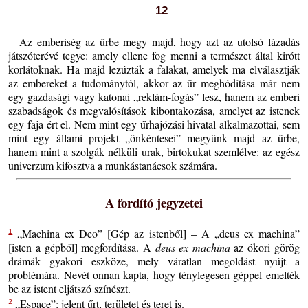
12
Az emberiség az űrbe megy majd, hogy azt az utolsó lázadás
játszóterévé tegye: amely ellene fog menni a természet által kirótt
korlátoknak. Ha majd lezúzták a falakat, amelyek ma elválasztják
az embereket a tudománytól, akkor az űr meghódítása már nem
egy gazdasági vagy katonai „reklám-fogás” lesz, hanem az emberi
szabadságok és megvalósítások kibontakozása, amelyet az istenek
egy faja ért el. Nem mint egy űrhajózási hivatal alkalmazottai, sem
mint egy állami projekt „önkéntesei” megyünk majd az űrbe,
hanem mint a szolgák nélküli urak, birtokukat szemlélve: az egész
univerzum kifosztva a munkástanácsok számára.
A fordító jegyzetei
„Machina ex Deo” [Gép az istenből] – A „deus ex machina”
1
[isten a gépből] megfordítása. A
deus ex machina
az ókori görög
drámák gyakori eszköze, mely váratlan megoldást nyújt a
problémára. Nevét onnan kapta, hogy ténylegesen géppel emelték
be az istent eljátszó színészt.
„Espace”: jelent űrt, területet és teret is.
2