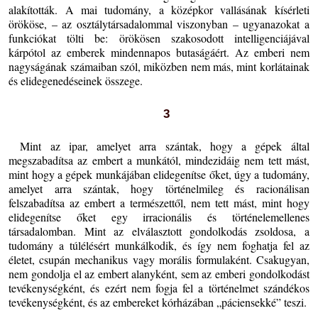
alakították. A mai tudomány, a középkor vallásának kísérleti
örököse, – az osztálytársadalommal viszonyban – ugyanazokat a
funkciókat tölti be: örökösen szakosodott intelligenciájával
kárpótol az emberek mindennapos butaságáért. Az emberi nem
nagyságának számaiban szól, miközben nem más, mint korlátainak
és elidegenedéseinek összege.
3
Mint az ipar, amelyet arra szántak, hogy a gépek által
megszabadítsa az embert a munkától, mindezidáig nem tett mást,
mint hogy a gépek munkájában elidegenítse őket, úgy a tudomány,
amelyet arra szántak, hogy történelmileg és racionálisan
felszabadítsa az embert a természettől, nem tett mást, mint hogy
elidegenítse őket egy irracionális és történelemellenes
társadalomban. Mint az elválasztott gondolkodás zsoldosa, a
tudomány a túlélésért munkálkodik, és így nem foghatja fel az
életet, csupán mechanikus vagy morális formulaként. Csakugyan,
nem gondolja el az embert alanyként, sem az emberi gondolkodást
tevékenységként, és ezért nem fogja fel a történelmet szándékos
tevékenységként, és az embereket kórházában „páciensekké” teszi.