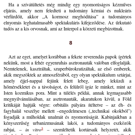
Ha a szívátültetés még mindig egy nyomorúságos kézműves
eljárás, amely nem feledteti a tudomány kémiai és nukleáris
vérfürdőit, akkor „A kormosz meghódítása” a tudományos
elnyomás leghatalmasabb spektakuláris kifejeződése. Az űrkutató
tudós az a kis orvosnak, ami az Interpol a körzeti megbízottnak.
8
Azt az eget, amelyet korábban a fekete reverendás papok ígértek
nekünk, most a fehér egyenruhás asztronauták valóban elfoglalják.
Nemtelenek, kasztráltak, szuperbürokratizáltak, az első emberek,
akik megszöktek az atmoszférából, egy olyan spektákulum sztárjai,
amely éjjel-nappal fejünk felett lebeg, amely leküzdi a
hőmérsékletet és a távolságot, és felülről igáz le minket, mint az
Isten kozmikus pora. Mint a túlélés példái, annak legmagasabb
megnyilvánulásában, az asztronauták, akaratukon kívül, a Föld
kritikáját hajtják végre: orbitális pályára ítéltetve – az éh- és
fagyhalál veszélye mellett –engedelmesen („technikai okokból”)
fogadják a műholdak unalmát és nyomorúságát. Kabinjaikban a
kényszerűség urbanizmusának lakói, a tudományos eszközök
rabjai, –
in vitro
– szemléltetik kortársaik helyzetét, akik
3