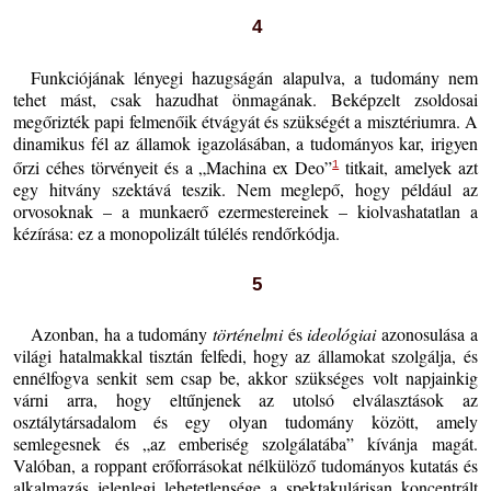
4
Funkciójának lényegi hazugságán alapulva, a tudomány nem
tehet mást, csak hazudhat önmagának. Beképzelt zsoldosai
megőrizték papi felmenőik étvágyát és szükségét a misztériumra. A
dinamikus fél az államok igazolásában, a tudományos kar, irigyen
őrzi céhes törvényeit és a „Machina ex Deo”
titkait, amelyek azt
1
egy hitvány szektává teszik. Nem meglepő, hogy például az
orvosoknak – a munkaerő ezermestereinek – kiolvashatatlan a
kézírása: ez a monopolizált túlélés rendőrkódja.
5
Azonban, ha a tudomány
történelmi
és
ideológiai
azonosulása a
világi hatalmakkal tisztán felfedi, hogy az államokat szolgálja, és
ennélfogva senkit sem csap be, akkor szükséges volt napjainkig
várni arra, hogy eltűnjenek az utolsó elválasztások az
osztálytársadalom és egy olyan tudomány között, amely
semlegesnek és „az emberiség szolgálatába” kívánja magát.
Valóban, a roppant erőforrásokat nélkülöző tudományos kutatás és
alkalmazás jelenlegi lehetetlensége a spektakulárisan koncentrált