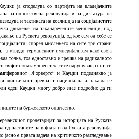
ауцки ја споделува со партијата на владеjачките
еана за општествена револуција и за диктатура на
 изведува и тактиката на коалиција на социјалистите
ничко движење, на таканаречените меншевици, под
аќање на Руската револуција, од кое сам од себе се
социјалисти: според мислењето на сите три страни
а, ја утврди германскиот империјализам како своја
оваа точка, тоа едноставно е грешка на радикалното
 го својот понатамошен тек, сите нарушувања што ги
тампферовиот „Форвертс“ и Кауцки подеднакво ја
ијалистичкиот преврат е национална и, така да се
рмули еден Кауцки многу добро знае подробно да ги
.
раниците на буржоаското општество.
ерманскиот пролетаријат за историјата на Руската
а од настаните на војната и од Руската револуција,
о јасно е првата задача на критичкото разгледување