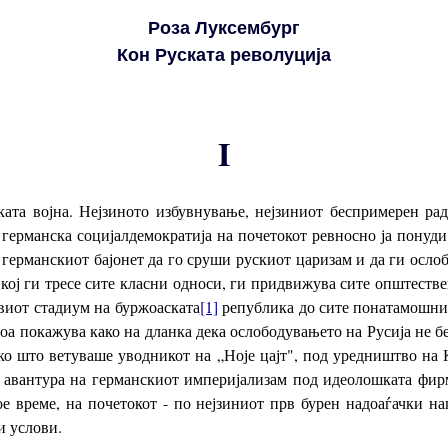
Роза Луксембург
Кон Руската револуција
I
ата војна. Нејзиното избувнување, нејзиниот беспримерен рад
 германска социјалдемократија на почетокот ревносно ја понуди
 германскиот бајонет да го сруши рускиот царизам и да ги осл
о кој ги тресе сите класни односи, ги придвижува сите општес
рвиот стадиум на буржоаската
[1]
република до сите понатамошни 
 тоа покажува како на дланка дека ослободувањето на Русија не б
ако што ветуваше уводникот на „Ноје цајт", под уредништво на
а авантура на германскиот империјализам под идеолошката фирм
ое време, на почетокот - по нејзиниот прв бурен надоаѓачки н
и услови.