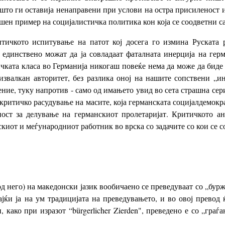
што ги оставија ненаправени при услови на остра присиленост 
ишен пример на социјалистичка политика кон која се соодветни
тичкото испитување на патот кој досега го измина Руската р
единствено можат да ја совладаат фаталната инерција на гер
чката класа во Германија никогаш повеќе нема да може да биде 
еизвалкан авторитет, без разлика оној на нашите сопствени „
е, туку напротив - само од имањето увид во сета страшна сери
 критичко расудување на масите, која германската социјалдемокр
ност за делување на германскиот пролетаријат. Критичкото ан
киот и меѓународниот работник во врска со задачите со кои се с
 него) на македонски јазик вообичаено се преведуваат со „буржу
јќи ја на ум традицијата на преведувањето, и во овој превод 
 како при изразот “bürgerlicher Zierden", преведено е со „граѓ