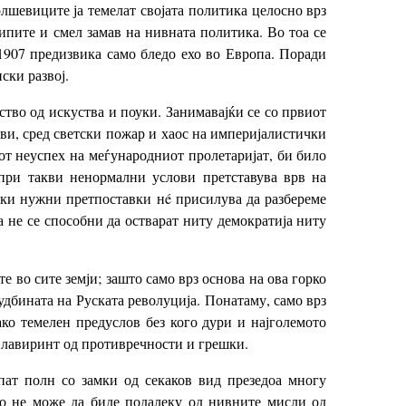
лшевиците ја темелат својата политика целосно врз
ципите и смел замав на нивната политика. Во тоа се
-1907 предизвика само бледо ехо во Европа. Поради
ски развој.
ство од искуства и поуки. Занимавајќи се со првиот
ови, сред светски пожар и хаос на империјалистички
от неуспех на меѓународниот пролетаријат, би било
при такви ненормални услови претставува врв на
ски нужни претпоставки нé присилува да разбереме
 не се способни да остварат ниту демократија ниту
е во сите земји; зашто само врз основа на ова горко
удбината на Руската револуција. Понатаму, само врз
ако темелен предуслов без кого дури и најголемото
о лавиринт од противречности и грешки.
пат полн со замки од секаков вид презедоа многу
о не може да биде подалеку од нивните мисли од