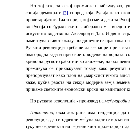
Но тој тек, за секој промислен набљудувач, у
социјалдемократи,
[2]
според која Русија како екон
пролетаријатот. Таа теорија, која смета дека за Рус
во Русија со буржоаскиот либерализам - воедно 
искусното водство на Акселрод и Дан. И двете стра
наметнува ставот околу поединечните прашања на 
Руската револуција требаше да се запре при фазат
благородна задача при своето водење на војната: с
крило на руското работничко движење, на болшевици
преживува се прикажуваат токму како резултат 
препорачуваат како плод на „марксистичкото мисл
каже, куќна работа на секоја модерна земја земен
прикаже светските економски врски на капиталот к
Но руската револуција - производ на
меѓународн
Практично
, оваа доктрина има тенденција да 
револуција, да ги одрекне меѓународните врски на 
туку несозреаноста на германскиот пролетаријат да