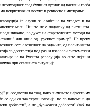
и неопходност сред бучниот вртлог од настани треба
 само некритичкиот восхит и ревносно имитирање.
еволуција ќе служи за слабеење на угледот и на
манските маси. Ништо не е подалеку од вистината.
предизвикано, во духот на старателските методи на
инстанци" или оние од „рускиот пример". Не преку
озност, сета сложеност на задачите, од политичката
атија со десетлетија под разни изговори систематски
ализирање на Руската револуција во сите нејзини
оочува при сегашната ситуација.
ј" (и соодветно на тоа), иако значењето најчесто му
ќе се оди со таа терминологија, но со напомена до
ански доблести", а не „буржоаски доблести" (заб. на