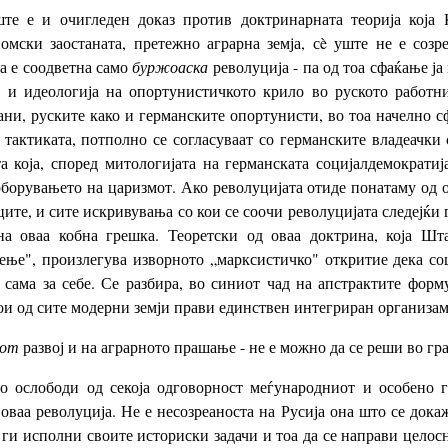
ште е и очигледен доказ против доктринарната теорија која К
омски заостаната, претежно аграрна земја, сè уште не е созр
ија е соодветна само
буржоаска
револуција - па од тоа сфаќање ја
е и идеологија на опортунистичкото крило во руското работ
ни, руските како и германските опортунисти, во тоа начелно сф
тактиката, потполно се согласуваат со германските владеачки 
а која, според митологијата на германската социјалдемократиј
оборувањето на царизмот. Ако револуцијата отиде понатаму од 
те, и сите искривувања со кои се соочи револуцијата следејќи
на оваа кобна грешка. Теоретски од оваа доктрина, која Ш
ење", произлегува изворното „марксистичко" откритие дека соц
а сама за себе. Се разбира, во синиот чад на апстрактите фо
ои од сите модерни земји прави единствен интегриран организам
иот
развој и на аграрното прашање - не е можно да се реши во г
го ослободи од секоја одговорност меѓународниот и особено г
оваа револуција. Не е несозреаноста на Русија она што се докаж
 ги исполни своите историски задачи и тоа да се направи целосн