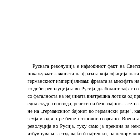
Руската револуција е најмоќниот факт на Светск
покажуваат лажноста на фразата која официјалната
германскиот империјализам: фразата за мисијата на
го доби револуцијата во Русија, длабокиот зафат с
со фаталноста на нејзината внатрешна логика од п
една скудна епизода, речиси на безначајност - сето
не на „германскиот бајонет во германски раце", к
земја и одвнатре беше потполно созреано. Военат
револуција во Русија, туку само ја прекина за нек
избувнување - создавајќи ѝ најтешки, најненормалн