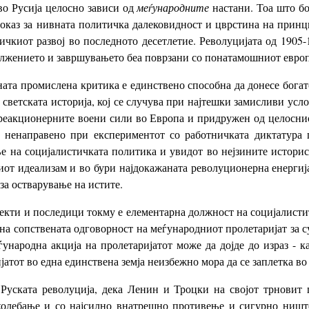
во Русија целосно зависи од
меѓународните
настани. Тоа што бо
 доказ за нивната политичка далековидност и цврстина на прин
ичкиот развој во последното десетлетие. Револуцијата од 1905
должението и завршувањето беа поврзани со понатамошниот европ
ната промислена критика е единствено способна да донесе богат
 светската историја, кој се случува при најтешки замисливи усл
јреакционерните воени сили во Европа и придружен од целосни
и ненаправено при експериментот со работничката диктатура 
е на социјалистичката политика и увидот во нејзините истори
иот идеализам и во бури најдокажаната револуционерна енергија
за остварување на истите.
пекти и последици токму е елементарна должност на социјалистит
а сопствената одговорност на меѓународниот пролетаријат за с
ународна акција на пролетаријатот може да дојде до израз - к
јатот во една единствена земја неизбежно мора да се заплетка в
Руската револуција, дека Ленин и Троцки на својот трновит 
колебање и со најсилно внатрешно противење и сигурно ништ