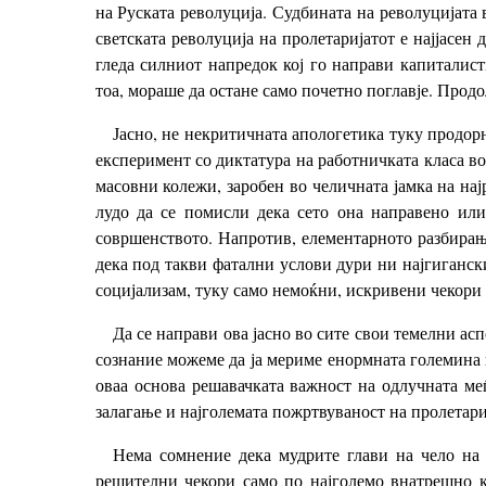
на Руската револуција. Судбината на револуцијата 
светската револуција на пролетаријатот е најјасен
гледа силниот напредок кој го направи капиталист
тоа, мораше да остане само почетно поглавје. Про
Јасно, не некритичната апологетика туку продор
експеримент со диктатура на работничката класа во
масовни колежи, заробен во челичната јамка на на
лудо да се помисли дека сето она направено ил
совршенството. Напротив, елементарното разбирањ
дека под такви фатални услови дури ни најгиганск
социјализам, туку само немоќни, искривени чекори 
Да се направи ова јасно во сите свои темелни ас
сознание можеме да ја мериме енормната големина н
оваа основа решавачката важност на одлучната меѓ
залагање и најголемата пожртвуваност на пролетари
Нема сомнение дека мудрите глави на чело на 
решителни чекори само по најголемо внатрешно 