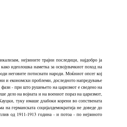
икализам, нејзините трајни последици, најдобро ја
 како идеолошка наметка за освојувачкиот поход на
ободи неговите потиснати народи. Моќниот опсег кој
твени и економски проблеми, доследното напредување
фази - при што рушењето на царизмот е сведено на
еше дело на војната и на воениот пораз на царизмот,
 Кауцки, туку имаше длабоки корени во сопствената
а на германската социјалдемократија не доведе до
аплив од 1911-1913 година - и потоа - по нејзиното