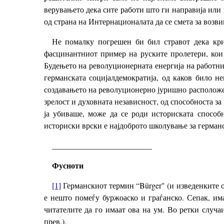
верувањето дека сите работи што ги направија или 
од страна на Интернационалата да се смета за возв
Не помалку погрешен би бил стравот дека кри
фасцинантниот пример на руските пролетери, кои 
Будењето на револуционерната енергија на работни
германската социјалдемократија, од каков било н
создавањето на револуционерно јуришно расположени
зрелост и духовната независност, од способноста за
ја убиваше, може да се роди историската способ
историски врски е најдоброто школување за германс
_________________________
Фусноти
[1]
Германскиот термин “Bürger" (и изведенките од
е нешто помеѓу буржоаско и граѓанско. Сепак, има
читателите да го имаат ова на ум. Во ретки случаи,
прев.).