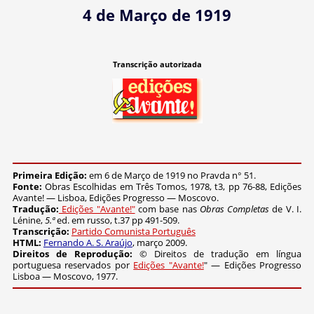
4 de Março de 1919
Transcrição autorizada
Primeira Edição:
em 6 de Março de 1919 no Pravda n° 51.
Fonte:
Obras Escolhidas em Três Tomos, 1978, t3, pp 76-88, Edições
Avante! — Lisboa, Edições Progresso — Moscovo.
Tradução:
Edições "Avante!"
com base nas
Obras Completas
de V. I.
Lénine,
5.ª
ed. em russo, t.37 pp 491-509.
Transcrição:
Partido Comunista Português
HTML:
Fernando A. S. Araújo
, março 2009.
Direitos de Reprodução:
© Direitos de tradução em língua
portuguesa reservados por
Edições "Avante!
" — Edições Progresso
Lisboa — Moscovo, 1977.