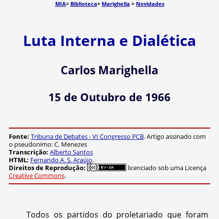
MIA
>
Biblioteca
>
Marighella
>
Novidades
Luta Interna e Dialética
Carlos Marighella
15 de Outubro de 1966
Fonte:
Tribuna de Debates - VI Congresso PCB
. Artigo assinado com
o pseudonimo: C. Menezes
Transcrição:
Alberto Santos
HTML:
Fernando A. S. Araújo
.
Direitos de Reprodução:
licenciado sob uma Licença
Creative Commons
.
Todos os partidos do proletariado que foram