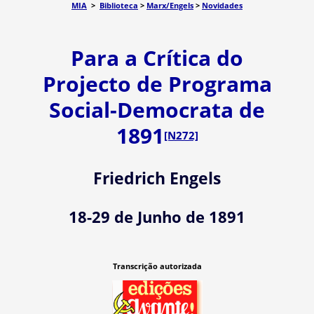
MIA
>
Biblioteca
>
Marx/Engels
>
Novidades
Para a Crítica do
Projecto de Programa
Social-Democrata de
1891
[N272]
Friedrich Engels
18-29 de Junho de 1891
Transcrição autorizada