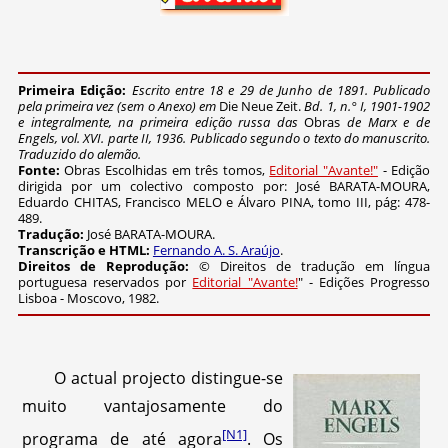
Primeira Edição:
Escrito entre 18 e 29 de Junho de 1891.
Publicado
pela primeira vez (sem o Anexo)
em
Die Neue Zeit.
Bd. 1, n.° I, 1901-1902
e
integralmente, na primeira edição russa das
Obras
de Marx e de
Engels, vol. XVI. parte II,
1936.
Publicado segundo o
texto do manuscrito.
Traduzido do alemão
.
Fonte:
Obras Escolhidas em três tomos,
Editorial "Avante!"
- Edição
dirigida por um colectivo composto por: José BARATA-MOURA,
Eduardo CHITAS, Francisco MELO e Álvaro PINA, tomo III, pág: 478-
489.
Tradução:
José BARATA-MOURA.
Transcrição e
HTML:
Fernando A. S. Araújo
.
Direitos de Reprodução:
© Direitos de tradução em língua
portuguesa reservados por
Editorial "Avante!
" - Edições Progresso
Lisboa - Moscovo, 1982.
O actual projecto distingue-se
muito vantajosamente do
[N1]
programa de até agora
. Os