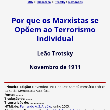
MIA
>
Biblioteca
>
Trotsky
>
Novidades
Por que os Marxistas se
Opõem ao Terrorismo
Individual
Leão Trotsky
Novembro de 1911
Primeira Edição:
Novembro 1911 no Der Kampf, mensário teórico
da Social Democracia Austríaca.
Fonte:
..........
Tradução de:
........
Transcrição de:
...................
HTML de:
Fernando A. S. Araújo
, junho 2005.