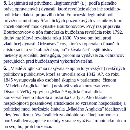
5.
Legitimisti sú prívrženci „legitimných” (t. j. podľa platného
práva oprávnených) dynastií, ktoré revolúcie alebo iné sociálno-
politické udalosti pripravili o trón. Francúzski legitimisti boli
prívržencami strany Šľachtických pozemkových vlastníkov, ktorí
chceli obnoviť moc dynastie Bourbonovcov. Prvý raz pripravila
Bourbonovcov o trón francúzska buržoázna revolúcia roku 1792,
druhý raz júlová revolúcia roku 1830. Vo svojom boji proti
vládnúcej dynastii Orleansov” cov, ktorá sa opierala o finančnú
aristokraciu a veľkoburžoáziu, po” užívala časť legitimistov
niekedy aj sociálnu demagógiu, pričom sa vydávala za. ochrancov
pracujúcich pred buržoáznymi vykorisťovateľmi.
6.
„Mladé Anglicko” sa nazývala skupina toryovských) reakčných
politikov a publicistov, ktorá sa utvorila roku 1842. A?, do roku
1845 vystupovala ako osobitná skupina v parlamente. členom
„Mladého Anglicka” bol aj neskorší vodca konzervatívcov
Disraeli. Veľký vplyv na „Mladé Anglicko” mali diela
konzervatívneho filozofa a historika Carlyla. Ako hlásatelia
nespokojnosti pozemkovej aristokracie so vzrastom hospodárskej a
politickej moci buržoázie činitelia „Mladého Anglicka” idealizovali
idey feudalizmu. Vydávali ich za obdobie sociálnej harmónie a
používali demagogické metódy v snahe využívať robotnícku triedu
na svoj boj proti buržoázii.