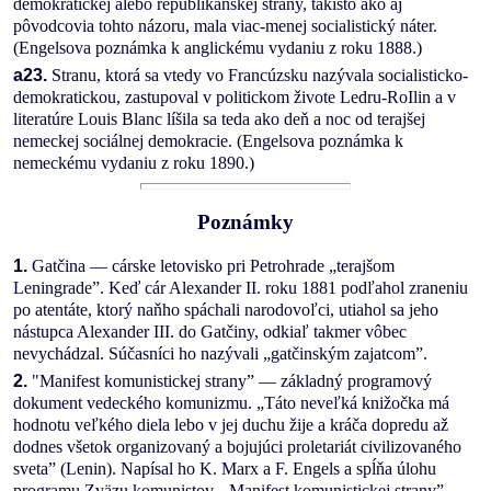
demokratickej alebo republikánskej strany, takisto ako aj
pôvodcovia tohto názoru, mala viac-menej socialistický náter.
(Engelsova poznámka k anglickému vydaniu z roku 1888.)
a23.
Stranu, ktorá sa vtedy vo Francúzsku nazývala socialisticko-
demokratickou, zastupoval v politickom živote Ledru-RoIlin a v
literatúre Louis Blanc líšila sa teda ako deň a noc od terajšej
nemeckej sociálnej demokracie. (Engelsova poznámka k
nemeckému vydaniu z roku 1890.)
Poznámky
1.
Gatčina — cárske letovisko pri Petrohrade „terajšom
Leningrade”. Keď cár Alexander II. roku 1881 podľahol zraneniu
po atentáte, ktorý naňho spáchali narodovoľci, utiahol sa jeho
nástupca Alexander III. do Gatčiny, odkiaľ takmer vôbec
nevychádzal. Súčasníci ho nazývali „gatčinským zajatcom”.
2.
"Manifest komunistickej strany” — základný programový
dokument vedeckého komunizmu. „Táto neveľká knižočka má
hodnotu veľkého diela lebo v jej duchu žije a kráča dopredu až
dodnes všetok organizovaný a bojujúci proletariát civilizovaného
sveta” (Lenin). Napísal ho K. Marx a F. Engels a spĺňa úlohu
programu Zväzu komunistov. „Manifest komunistickej strany”