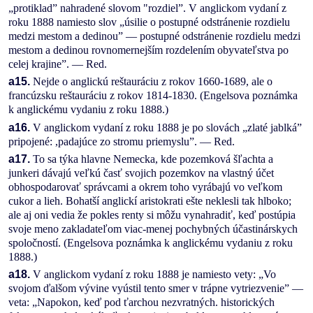
„protiklad” nahradené slovom "rozdiel”. V anglickom vydaní z
roku 1888 namiesto slov „úsilie o postupné odstránenie rozdielu
medzi mestom a dedinou” — postupné odstránenie rozdielu medzi
mestom a dedinou rovnomernejším rozdelením obyvateľstva po
celej krajine”. — Red.
a15.
Nejde o anglickú reštauráciu z rokov 1660-1689, ale o
francúzsku reštauráciu z rokov 1814-1830. (Engelsova poznámka
k anglickému vydaniu z roku 1888.)
a16.
V anglickom vydaní z roku 1888 je po slovách „zlaté jablká”
pripojené: ,padajúce zo stromu priemyslu”. — Red.
a17.
To sa týka hlavne Nemecka, kde pozemková šľachta a
junkeri dávajú veľkú časť svojich pozemkov na vlastný účet
obhospodarovať správcami a okrem toho vyrábajú vo veľkom
cukor a lieh. Bohatší anglickí aristokrati ešte neklesli tak hlboko;
ale aj oni vedia že pokles renty si môžu vynahradiť, keď postúpia
svoje meno zakladateľom viac-menej pochybných účastinárskych
spoločností. (Engelsova poznámka k anglickému vydaniu z roku
1888.)
a18.
V anglickom vydaní z roku 1888 je namiesto vety: „Vo
svojom ďalšom vývine vyústil tento smer v trápne vytriezvenie” —
veta: „Napokon, keď pod ťarchou nezvratných. historických