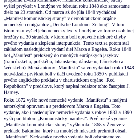
vyšiel prvýkrát v Londýne vo februári roku 1848 ako samostatne
dielo na 23 stranách. Od marca až do júla 1848 vychádzal
„Manifest komunistickej strany” v demokratickom orgáne
nemeckých emigrantov „Deutsche Londoner Zeitung”. V tom
istom roku vyšiel jeho nemecky text v Londýne vo forme osobitnej
brožúry na 30 stranách, v ktorom boli opravené niektoré chyby
prvého vydania a zlepšená interpunkcia. Tento text sa potom stal
základom nasledujúcich vydaní diel Marxa a Engelsa. Roku 1848
bol „Manifest" preložený do mnohých európskych jazykov
(francúzskeho, poľského, talianskeho, dánskeho, flámskeho a
švédskeho). Mená autorov „Manifestu” sa vo vydaniach roku 1848
neuvádzali: prvýkrát boli v tlači uvedené roku 1850 v publikácii
prvého anglického prekladu v chartistickom orgáne „Red
Republican” v predslove, ktorý napísal redaktor tohto časopisu J.
Harney.
Roku 1872 vyšlo nové nemecké vydanie „Manifestu” s malými
autorskými opravami a s predslovom Marxa a Engelsa. Toto
vydanie, ako i nasledujúce nemecké vydania z rokov 1883 a 1890
vyšli pod titulom „Komunisticky manifest”. Prvé ruské vydanie
„Manifestu komunistickej strany” vyšlo roku 1868 v Ženeve v
preklade Bakunina, ktorý na mnohých miestach prekrútil obsah
„Manifestu”. Nedostatky prvého vydania boli odstránene vo