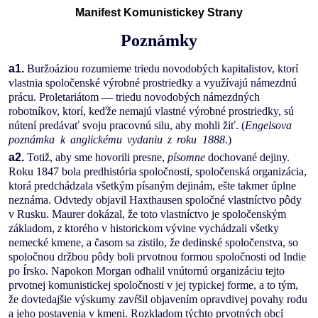
Manifest Komunistickey Strany
Poznámky
a1.
Buržoáziou rozumieme triedu novodobých kapitalistov, ktorí
vlastnia spoločenské výrobné prostriedky a využívajú námezdnú
prácu. Proletariátom — triedu novodobých námezdných
robotníkov, ktorí, keďže nemajú vlastné výrobné prostriedky, sú
nútení predávať svoju pracovnú silu, aby mohli žiť. (
Engelsova
poznámka k anglickému vydaniu z roku 1888
.)
a2.
Totiž, aby sme hovorili presne,
písomne
dochované dejiny.
Roku 1847 bola predhistória spoločnosti, spoločenská organizácia,
ktorá predchádzala všetkým písaným dejinám, ešte takmer úplne
neznáma. Odvtedy objavil Haxthausen spoločné vlastníctvo pôdy
v Rusku. Maurer dokázal, že toto vlastníctvo je spoločenským
základom,
z
ktorého v historickom vývine vychádzali všetky
nemecké kmene, a časom sa zistilo, že dedinské spoločenstva, so
spoločnou držbou pôdy boli prvotnou formou spoločnosti od Indie
po Írsko. Napokon Morgan odhalil vnútornú organizáciu tejto
prvotnej komunistickej spoločnosti v jej typickej forme, a to tým,
že dovtedajšie výskumy zavŕšil objavením opravdivej povahy rodu
a jeho postavenia v kmeni. Rozkladom týchto prvotných obcí