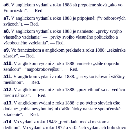
a6.
V anglickom vydaní z roku 1888 sú prepojene slová „ako vo
Francúzsku”. — Red.
a7.
V anglickom vydaní z roku 1888 je pripojené: ("v odborových
zväzoch"). — Red.
a8.
V anglickom vydaní z roku 1888 je namiesto: „prvky svojho
vlastného vzdelania” — „prvky svojho vlastného politického a
všeobecného vzdelania”. — Red.
a9.
Vo francúzskom a anglickom preklade z roku 1888: „sektárske
zásady”. — Red.
a10.
V anglickom vydaní z roku 1888 namiesto „stále dopredu
ženúcou” - "najpokrokovejšou”. — Red.
a11.
V anglickom vydaní z roku 1888: „na vykorisťovaní väčšiny
menšinou”. — Red.
a12.
V anglickom vydaní z roku 1888: „pozdvihnúť sa na vedúcu
triedu národa”. — Red.
a13.
V anglickom vydaní z roku 1888 je po týchto slovách ešte
dodané: „robia nevyhnutnými ďalšie útoky na staré spoločenské
zriadenie”. — Red.
a14.
Vo vydaní z roku 1848: „protikladu medzi mestom a
dedinou”. Vo vydaní z roku 1872 a v ďalších vydaniach bolo slovo