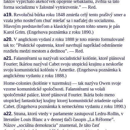
faktov vyprchalo akékoľvek opojenie sebaklamu, zvrhla sa táto
forma socializmu v žalostné vytriezvenie.” — Red.
a19.
Revolučná búrka roku 1848 zmietla celý tento prašivý smer a
vzala jeho nositeľom chuť miešať sa i naďalej do socializmu.
Hlavným predstaviteľom a klasickým typom tohto smeru je pán
Karol Grim. (Engelsova poznámka z roku 1890.)
a20.
V anglickom vydaní z roku 1888 je toto miesto formulované
tak to: "Praktické opatrenia, ktoré navrhujú napríklad odstránenie
rozdielu medzi mestom a dedinou”. — Red.
a21.
Falanstérami sa nazývali socialistické kolónie, ktoré plánoval
Fourier; Ikáriou nazýval Cabet svoju utopickú krajinu a neskoršie
svoju komunistickú kolóniu v Amerike. (Engelsova poznámka k
anglickému vydaniu z roku 1888.)
Home-colonies (kolónie v tuzemsku) — tak nazýva Owen svoje
vzorne komunistické spoločnosti. Falanstérami sa volali
spoločenské paláce, ktoré plánoval Fourier. Ikária bolo meno
utopickej fantastickej krajiny ktorej komunistické zriadenie opísal
Cabet. (Engelsova poznámka k nemeckému vydaniu z roku 1890.)
a22.
Strana, ktorú vtedy v parlamente zastupoval Ledru-Rollin, v
literatúre Louis Blanc a v dennej tlači časopis „La Réforme”.
Názov „sociálna demokracia” znamenal, že táto časť