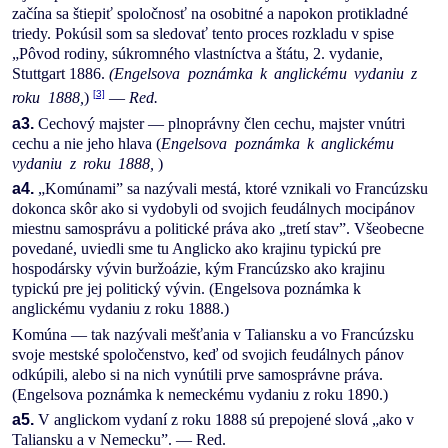
začína sa štiepiť spoločnosť na osobitné a napokon protikladné
triedy. Pokúsil som sa sledovať tento proces rozkladu v spise
„Pôvod rodiny, súkromného vlastníctva a štátu, 2. vydanie,
Stuttgart 1886.
(Engelsova poznámka k anglickému vydaniu z
[3]
roku 1888,
)
—
Red.
a3.
Cechový majster — plnoprávny člen cechu, majster vnútri
cechu a nie jeho hlava (
Engelsova poznámka k anglickému
vydaniu z roku 1888,
)
a4.
„Komúnami” sa nazývali mestá, ktoré vznikali vo Francúzsku
dokonca skôr ako si vydobyli od svojich feudálnych mocipánov
miestnu samosprávu a politické práva ako „tretí stav”. Všeobecne
povedané, uviedli sme tu Anglicko ako krajinu typickú pre
hospodársky vývin buržoázie, kým Francúzsko ako krajinu
typickú pre jej politický vývin. (Engelsova poznámka k
anglickému vydaniu z roku 1888.)
Komúna — tak nazývali mešťania v Taliansku a vo Francúzsku
svoje mestské spoločenstvo, keď od svojich feudálnych pánov
odkúpili, alebo si na nich vynútili prve samosprávne práva.
(Engelsova poznámka k nemeckému vydaniu z roku 1890.)
a5.
V anglickom vydaní z roku 1888 sú prepojené slová „ako v
Taliansku a v Nemecku”. — Red.