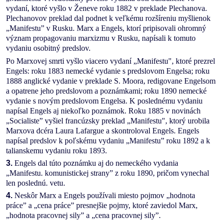
vydaní, ktoré vyšlo v Ženeve roku 1882 v preklade Plechanova.
Plechanovov preklad dal podnet k veľkému rozšíreniu myšlienok
„Manifestu” v Rusku. Marx a Engels, ktorí pripisovali ohromný
význam propagovaniu marxizmu v Rusku, napísali k tomuto
vydaniu osobitný predslov.
Po Marxovej smrti vyšlo viacero vydaní „Manifestu", ktoré prezrel
Engels: roku 1883 nemecké vydanie s predslovom Engelsa; roku
1888 anglické vydanie v preklade S. Moora, redigovane Engelsom
a opatrene jeho predslovom a poznámkami; roku 1890 nemecké
vydanie s novým predslovom Engelsa. K poslednému vydaniu
napísal Engels aj niekoľko poznámok. Roku 1885 v novinách
„Socialiste” vyšiel francúzsky preklad „Manifestu", ktorý urobila
Marxova dcéra Laura Lafargue a skontroloval Engels. Engels
napísal predslov k poľskému vydaniu „Manifestu” roku 1892 a k
talianskemu vydaniu roku 1893.
3.
Engels dal túto poznámku aj do nemeckého vydania
„Manifestu. komunistickej strany” z roku 1890, pričom vynechal
len poslednú. vetu.
4.
Neskôr Marx a Engels používali miesto pojmov „hodnota
práce” a „cena práce” presnejšie pojmy, ktoré zaviedol Marx,
„hodnota pracovnej sily” a „cena pracovnej sily”.