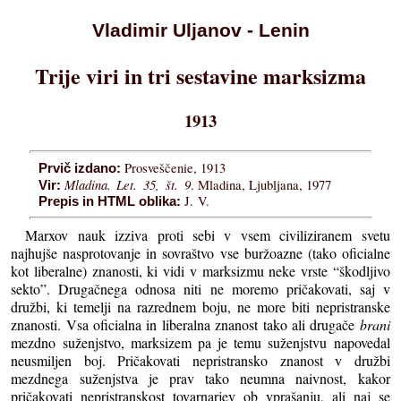
Vladimir Uljanov - Lenin
Trije viri in tri sestavine marksizma
1913
Prosveščenie, 1913
Prvič izdano:
Mladina. Let. 35, št. 9
. Mladina, Ljubljana, 1977
Vir:
J. V.
Prepis in HTML oblika:
Marxov nauk izziva proti sebi v vsem civiliziranem svetu
najhujše nasprotovanje in sovraštvo vse buržoazne (tako oficialne
kot liberalne) znanosti, ki vidi v marksizmu neke vrste “škodljivo
sekto”. Drugačnega odnosa niti ne moremo pričakovati, saj v
družbi, ki temelji na razrednem boju, ne more biti nepristranske
znanosti. Vsa oficialna in liberalna znanost tako ali drugače
brani
mezdno suženjstvo, marksizem pa je temu suženjstvu napovedal
neusmiljen boj. Pričakovati nepristransko znanost v družbi
mezdnega suženjstva je prav tako neumna naivnost, kakor
pričakovati nepristranskost tovarnarjev ob vprašanju, ali naj se