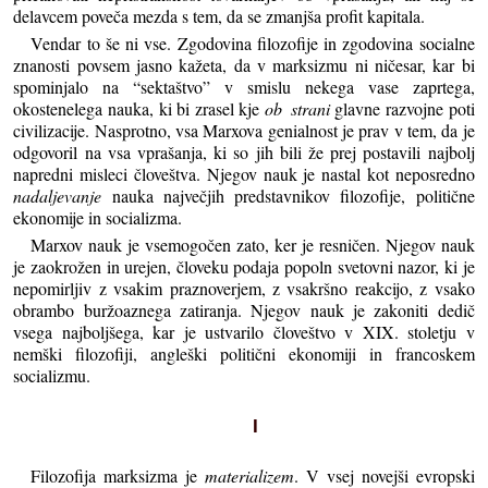
delavcem poveča mezda s tem, da se zmanjša profit kapitala.
Vendar to še ni vse. Zgodovina filozofije in zgodovina socialne
znanosti povsem jasno kažeta, da v marksizmu ni ničesar, kar bi
spominjalo na “sektaštvo” v smislu nekega vase zaprtega,
okostenelega nauka, ki bi zrasel kje
ob strani
glavne razvojne poti
civilizacije. Nasprotno, vsa Marxova genialnost je prav v tem, da je
odgovoril na vsa vprašanja, ki so jih bili že prej postavili najbolj
napredni misleci človeštva. Njegov nauk je nastal kot neposredno
nadaljevanje
nauka največjih predstavnikov filozofije, politične
ekonomije in socializma.
Marxov nauk je vsemogočen zato, ker je resničen. Njegov nauk
je zaokrožen in urejen, človeku podaja popoln svetovni nazor, ki je
nepomirljiv z vsakim praznoverjem, z vsakršno reakcijo, z vsako
obrambo buržoaznega zatiranja. Njegov nauk je zakoniti dedič
vsega najboljšega, kar je ustvarilo človeštvo v XIX. stoletju v
nemški filozofiji, angleški politični ekonomiji in francoskem
socializmu.
I
Filozofija marksizma je
materializem
. V vsej novejši evropski