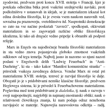
zgodovini, predvsem proti koncu XVII. stoletja v Franciji, kjer je
potekala odločilna bitka proti vsakršni srednjeveški navlaki, proti
podložništvu v ustanovah in idejah, se je materializem izkazal kot
edina dosledna filozofija, ki je zvesta vsem naukom naravnih ved,
sovražna pa praznoverju, svetohlinstvu itd. Nasprotniki demokracije
so zato na vse načine poskušali “zavreči”, spodkopati, oklevetati
materializem in so zagovarjali različne oblike filozofskega
idealizma, ki tako ali drugače vedno pripelje k obrambi ali podpori
religije.
Marx in Engels sta najodločneje branila filozofski materializem
in sta vedno znova pojasnjevala globoko zmotnost vsakršnih
odklonov od tega temelja. Najbolj jasno in nazorno so njuni nazori
podani v Engelsovih delih “Ludwig Feuerbach” in “Anti-
Duehring”, ki sta – tako kakor “Manifest komunistične stranke” –
priročnik vsakega zavednega delavca. Vendar Marx ni ostal pri
materializmu XVIII. stoletja, temveč je razvijal filozofijo še dalje.
Obogatil jo je s pridobitvami nemške klasične filozofije, predvsem
Heglovega sistema, ki je privedel k Feuerbachovemu materializmu.
Poglavitna med temi pridobitvami je
dialektika
, tj. nauk o razvoju v
svoji najpopolnejši, najgloblji in najmanj enostranski obliki; nauk o
relativnosti človeškega znanja, ki nam podaja odraz nenehoma
razvijajoče se materije. Najnovejša naravoslovna odkritja – radij,