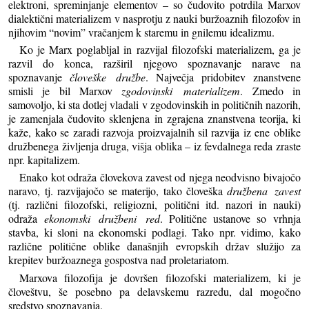
elektroni, spreminjanje elementov – so čudovito potrdila Marxov
dialektični materializem v nasprotju z nauki buržoaznih filozofov in
njihovim “novim” vračanjem k staremu in gnilemu idealizmu.
Ko je Marx poglabljal in razvijal filozofski materializem, ga je
razvil do konca, razširil njegovo spoznavanje narave na
spoznavanje
človeške družbe
. Največja pridobitev znanstvene
smisli je bil Marxov
zgodovinski materializem
. Zmedo in
samovoljo, ki sta dotlej vladali v zgodovinskih in političnih nazorih,
je zamenjala čudovito sklenjena in zgrajena znanstvena teorija, ki
kaže, kako se zaradi razvoja proizvajalnih sil razvija iz ene oblike
družbenega življenja druga, višja oblika – iz fevdalnega reda zraste
npr. kapitalizem.
Enako kot odraža človekova zavest od njega neodvisno bivajočo
naravo, tj. razvijajočo se materijo, tako človeška
družbena zavest
(tj. različni filozofski, religiozni, politični itd. nazori in nauki)
odraža
ekonomski družbeni red
. Politične ustanove so vrhnja
stavba, ki sloni na ekonomski podlagi. Tako npr. vidimo, kako
različne politične oblike današnjih evropskih držav služijo za
krepitev buržoaznega gospostva nad proletariatom.
Marxova filozofija je dovršen filozofski materializem, ki je
človeštvu, še posebno pa delavskemu razredu, dal mogočno
sredstvo spoznavanja.