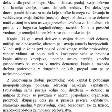
delovna sila postane blago. Mezdni delavec prodaja svojo delovno
silo lastniku zemlje, tovarn, delovnih sredstev. Del delovnega
dneva porabi delavec za to, da krije stroške lastnega vzdrževanja in
vzdrževanja svoje družine (mezda), drugi del dneva pa se delavec
muči zastonj in s tem ustvarja
presežno vrednost
za kapitalista, vir
profita, vir bogastva kapitalističnega razreda. Nauk o presežni
vrednosti je temeljni kamen Marxove ekonomske teorije.
Kapital, ki ga ustvari delavec s svojim delom, tlači delavca,
uničuje male posestnike, obenem pa ustvarja armado brezposelnih.
V industriji je že na prvi pogled videti zmago velike proizvodnje,
vendar vidimo isti pojav tudi v kmetijstvu: veča se prednost
kapitalističnega kmetijstva, uporaba strojev narašča, kmečko
gospodarstvo se zapleta v mrežo denarnega kapitala, razpada
drobna proizvodnja v drugačnih oblikah, propad sam pa je
nedvomno dejstvo.
Z uničevanjem drobne proizvodnje vodi kapital k povečanju
monopolističnega položaja združenj največjih kapitalistov.
Proizvodnja sama postaja vedno bolj družbena – stotisoči in
milijoni delavcev so povezani v načrtni gospodarski organizem,
proizvode skupnega dela pa si prilašča peščica kapitalistov.
Naraščajo anarhija v proizvodnji, krize, brezobzirni lov za tržišče,
negotovost obstoja za množice prebivalstva.