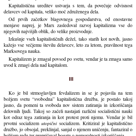
Kapitalistična ureditev ustvarja s tem, da povečuje odvisnost
delavcev od kapitala, veliko moč združenega dela.
Od prvih začetkov blagovnega gospodarstva, od enostavne
menjave naprej, je Marx zasledoval razvoj kapitalizma vse do
njegovih najvišjih oblik, do velike proizvodnje.
Izkušnje vseh kapitalističnih dežel, tako starih kot novih, jasno
kažejo vse večjemu številu delavcev, leto za letom, pravilnost tega
Marksovega nauka.
Kapitalizem je zmagal povsod po svetu, vendar je ta zmaga samo
uvod k zmagi dela nad kapitalom.
III
Ko je bil strmoglavljen fevdalizem in se je pojavila na tem
božjem svetu “svobodna” kapitalistična družba, je postalo takoj
jasno, da pomeni ta svoboda nov sistem zatiranja in izkoriščanja
delovnih ljudi. Takoj so začeli nastajati različni socialistični nauki
kot odraz tega zatiranja in kot protest proti njemu. Vendar je bil
prvotni socializem
utopični
socializem. Kritiziral je kapitalistično
družbo, jo obsojal, preklinjal, sanjal o njenem uničenju, fantaziral o
boljšem redu ter prepričeval bogate o nemoralnosti izkoriščanja.