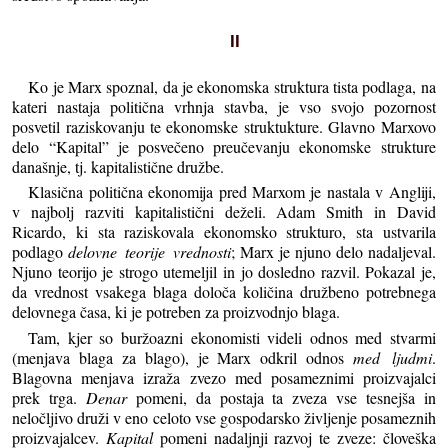
II
Ko je Marx spoznal, da je ekonomska struktura tista podlaga, na
kateri nastaja politična vrhnja stavba, je vso svojo pozornost
posvetil raziskovanju te ekonomske struktukture. Glavno Marxovo
delo “Kapital” je posvečeno preučevanju ekonomske strukture
današnje, tj. kapitalistične družbe.
Klasična politična ekonomija pred Marxom je nastala v Angliji,
v najbolj razviti kapitalistični deželi. Adam Smith in David
Ricardo, ki sta raziskovala ekonomsko strukturo, sta ustvarila
podlago
delovne teorije vrednosti
; Marx je njuno delo nadaljeval.
Njuno teorijo je strogo utemeljil in jo dosledno razvil. Pokazal je,
da vrednost vsakega blaga določa količina družbeno potrebnega
delovnega časa, ki je potreben za proizvodnjo blaga.
Tam, kjer so buržoazni ekonomisti videli odnos med stvarmi
(menjava blaga za blago), je Marx odkril odnos
med ljudmi
.
Blagovna menjava izraža zvezo med posameznimi proizvajalci
prek trga.
Denar
pomeni, da postaja ta zveza vse tesnejša in
neločljivo druži v eno celoto vse gospodarsko življenje posameznih
proizvajalcev.
Kapital
pomeni nadaljnji razvoj te zveze: človeška