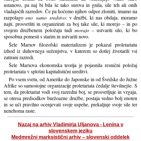
ustanovo, pa naj bi bila še tako surova in gnila, sile teh ali onih
vladajočih razredov. Če pa hočemo njihov odpor zlomiti, imamo na
razpolago
eno samo sredstvo
: v družbi, ki nas obdaja, moramo
najti, prosvetliti in organizirati za boj take sile, ki morejo – in po
svojem družbenem položaju tudi
morajo
– ustvariti silo, ki bo
sposobna pomesti s starim in ustvariti novo.
Šele Marxov filozofski materializem je pokazal proletariatu
izhod iz duhovnega suženjstva, v katerem so dotlej životarili vsi
zatirani razredi.
Šele Marxova ekonomska teorija je pojasnila resnični položaj
proletariata v splošni kapitalistični ureditvi.
Po vsem svetu, od Amerike do Japonske in od Švedske do Južne
Afrike so samostojne organizacije proletariata čedalje številnejše. S
tem, da proletariat vodi svoj razredni boj, se prosvetljuje in vzgaja,
se otresa predsodkov buržoazne družbe, postaja vedno bolj enoten
in se uči pravilno ocenjevati svoje uspehe, prekaljuje svoje sile ter
nenehoma raste.
Nazaj na arhiv Vladimirja Uljanova - Lenina v
slovenskem jeziku
Medmrežni marksistični arhiv – slovenski oddelek