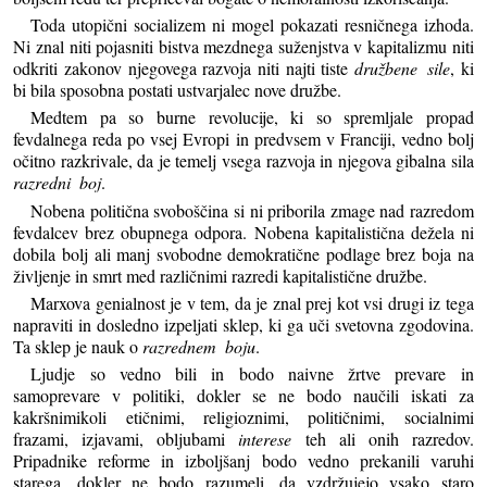
Toda utopični socializem ni mogel pokazati resničnega izhoda.
Ni znal niti pojasniti bistva mezdnega suženjstva v kapitalizmu niti
odkriti zakonov njegovega razvoja niti najti tiste
družbene sile
, ki
bi bila sposobna postati ustvarjalec nove družbe.
Medtem pa so burne revolucije, ki so spremljale propad
fevdalnega reda po vsej Evropi in predvsem v Franciji, vedno bolj
očitno razkrivale, da je temelj vsega razvoja in njegova gibalna sila
razredni boj
.
Nobena politična svoboščina si ni priborila zmage nad razredom
fevdalcev brez obupnega odpora. Nobena kapitalistična dežela ni
dobila bolj ali manj svobodne demokratične podlage brez boja na
življenje in smrt med različnimi razredi kapitalistične družbe.
Marxova genialnost je v tem, da je znal prej kot vsi drugi iz tega
napraviti in dosledno izpeljati sklep, ki ga uči svetovna zgodovina.
Ta sklep je nauk o
razrednem boju
.
Ljudje so vedno bili in bodo naivne žrtve prevare in
samoprevare v politiki, dokler se ne bodo naučili iskati za
kakršnimikoli etičnimi, religioznimi, političnimi, socialnimi
frazami, izjavami, obljubami
interese
teh ali onih razredov.
Pripadnike reforme in izboljšanj bodo vedno prekanili varuhi
starega, dokler ne bodo razumeli, da vzdržujejo vsako staro