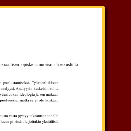
raattisen opiskelijanuorison keskusliitto
sa puolustamiseksi. Työväenliikkeen
 analyysi. Analyysin keskeisin kohta
yöväenluokan ideologia ja sen mukaan
puolueessa, mutta se ei ole koskaan
tausta vasta pystyy takaamaan todella
ueen piirissä ole joitakin yksittäisiä