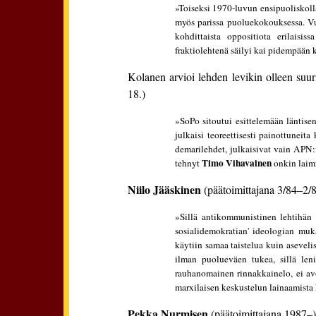
»Toiseksi 1970-luvun ensipuoliskolla
myös parissa puoluekokouksessa. Vuosi
kohdittaista oppositiota erilaisi
fraktiolehtenä säilyi kai pidempään k
Kolanen arvioi lehden levikin olleen suur
18.)
»SoPo sitoutui esittelemään läntisen
julkaisi teoreettisesti painottuneit
demarilehdet, julkaisivat vain APN:
Timo Vihavainen
tehnyt
onkin laimi
Niilo Jääskinen
(päätoimittajana 3/84–2/
»Sillä antikommunistinen lehtihän 
sosialidemokratian' ideologian mukai
käytiin samaa taistelua kuin asevelis
ilman puolueväen tukea, sillä leni
rauhanomainen rinnakkainelo, ei avo
marxilaisen keskustelun lainaamista k
Pekka Nurmisen
(päätoimittajana 1987–