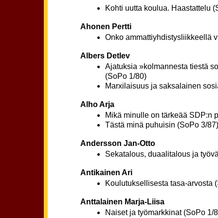
Kohti uutta koulua. Haastattelu 
Ahonen Pertti
Onko ammattiyhdistysliikkeellä 
Albers Detlev
Ajatuksia »kolmannesta tiestä so
(SoPo 1/80)
Marxilaisuus ja saksalainen sosi
Alho Arja
Mikä minulle on tärkeää SDP:n 
Tästä minä puhuisin (SoPo 3/87
Andersson Jan-Otto
Sekatalous, duaalitalous ja työv
Antikainen Ari
Koulutuksellisesta tasa-arvosta 
Anttalainen Marja-Liisa
Naiset ja työmarkkinat (SoPo 1/8