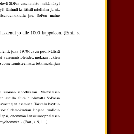
ittelevä SDP:n vasemmisto, mikä näkyi
i] lähinnä kriittistä mielialaa ja nk.
, jäsendemokratia jne. SoPon maine
laskenut jo alle 1000 kappaleen. (Emt., s.
tolehti, joka 1970-luvun puolivälissä
 Muut vasemmistolehdet, mukaan lukien
a suomettumisteemasta tutkimuskirjan
 suoraan sanottukaan. 'Marxilaisen
jan aseilla. Siitä huolimatta SoPossa
tavastaajan asemista. Taistelu käytiin
sosialidemokratian linjana tuolloin
a lapsi, enemmän länsieurooppalaisen
 myöhemmin.» (Emt., s. 9, 11.)