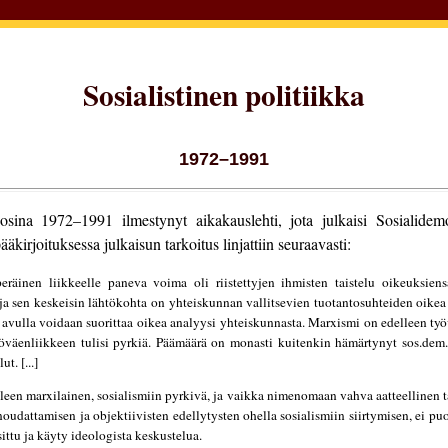
Sosialistinen politiikka
1972–1991
sina 1972–1991 ilmestynyt aikakauslehti, jota julkaisi Sosialidemok
joituksessa julkaisun tarkoitus linjattiin seuraavasti:
räinen liikkeelle paneva voima oli riistettyjen ihmisten taistelu oikeuksien
 ja sen keskeisin lähtökohta on yhteiskunnan vallitsevien tuotantosuhteiden oikea
ka avulla voidaan suorittaa oikea analyysi yhteiskunnasta. Marxismi on edelleen t
yöväenliikkeen tulisi pyrkiä. Päämäärä on monasti kuitenkin hämärtynyt sos.dem.
t. [...]
leen marxilainen, sosialismiin pyrkivä, ja vaikka nimenomaan vahva aatteellinen 
udattamisen ja objektiivisten edellytysten ohella sosialismiin siirtymisen, ei puol
ttu ja käyty ideologista keskustelua.