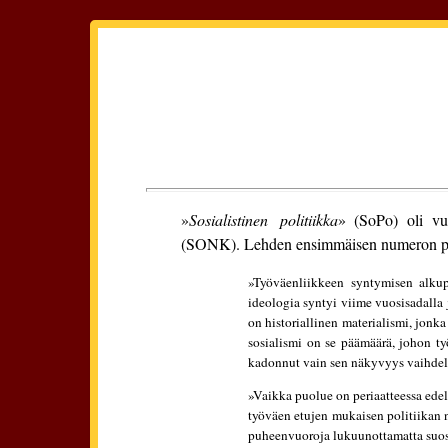
»
Sosialistinen politiikka
» (SoPo) oli vuo
(SONK). Lehden ensimmäisen numeron pääkir
»Työväenliikkeen syntymisen alkupe
ideologia syntyi viime vuosisadalla
on historiallinen materialismi, jon
sosialismi on se päämäärä, johon t
kadonnut vain sen näkyvyys vaihdellu
»Vaikka puolue on periaatteessa edel
työväen etujen mukaisen politiikan no
puheenvuoroja lukuunottamatta suosi