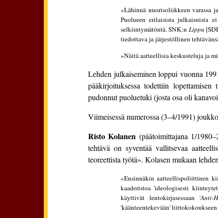
»Lähinnä nuorisoliikkeen varassa j
Puolueen erilaisista julkaisuista 
selkiintymätöntä. SNK:n
Lippu
[SDP
tiedottava ja järjestöllinen tehtävä
»Näitä aatteellisia keskusteluja ja 
Lehden julkaiseminen loppui vuonna 1991,
pääkirjoituksessa todettiin lopettamise
pudonnut puoluetuki (josta osa oli kanavoi
Viimeisessä numerossa (3–4/1991) joukko So
Risto Kolanen
(päätoimittajana 1/1980–2
tehtävä on syventää vallitsevaa aatteell
teoreettista työtä». Kolasen mukaan lehden
»Ensinnäkin aatteellispoliittinen k
kaaderistoa 'ideologisesti kiinteyt
käyttivät lentokirjasessaan '
Anti-
'käänteentekevään' liittokokoukseen 