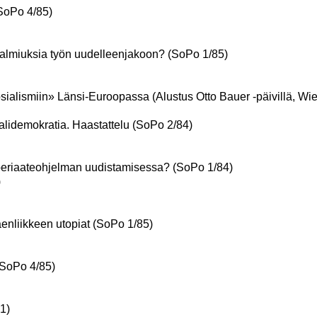
(SoPo 4/85)
valmiuksia työn uudelleenjakoon? (SoPo 1/85)
sialismiin» Länsi-Euroopassa (Alustus Otto Bauer -päivillä, Wi
alidemokratia. Haastattelu (SoPo 2/84)
periaateohjelman uudistamisessa? (SoPo 1/84)
)
äenliikkeen utopiat (SoPo 1/85)
(SoPo 4/85)
1)