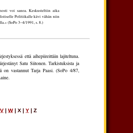
nosti voi sanoa. Keskusteltiin aika
listiselle Politiikalle kävi vähän niin
lla.» (SoPo 3–4/1991, s. 8.)
styksessä että aihepiireittäin lajiteltuna.
rjestänyt Satu Siitonen. Tarkistuksista ja
stä on vastannut Tarja Paasi. (SoPo 4/87,
Laine.
V
|
W
| X |
Y
| Z