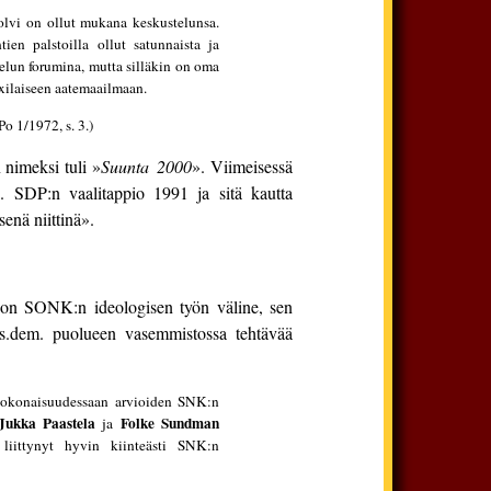
olvi on ollut mukana keskustelunsa.
ien palstoilla ollut satunnaista ja
telun forumina, mutta silläkin on oma
rxilaiseen aatemaailmaan.
o 1/1972, s. 3.)
 nimeksi tuli »
Suunta 2000
». Viimeisessä
n. SDP:n vaalitappio 1991 ja sitä kautta
enä niittinä».
Po on SONK:n ideologisen työn väline, sen
 sos.dem. puolueen vasemmistossa tehtävää
.] Kokonaisuudessaan arvioiden SNK:n
Jukka Paastela
Folke Sundman
ja
iittynyt hyvin kiinteästi SNK:n