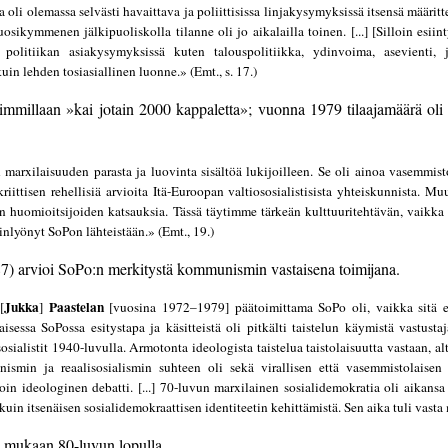
 oli olemassa selvästi havaittava ja poliittisissa linjakysymyksissä itsensä määr
kymmenen jälkipuoliskolla tilanne oli jo aikalailla toinen. [...] [Silloin esiinty
ssa politiikan asiakysymyksissä kuten talouspolitiikka, ydinvoima, asevienti
uin lehden tosiasiallinen luonne.» (Emt., s. 17.)
immillaan »kai jotain 2000 kappaletta»; vuonna 1979 tilaajamäärä oli 
 marxilaisuuden parasta ja luovinta sisältöä lukijoilleen. Se oli ainoa vasemmis
a kriittisen rehellisiä arvioita Itä-Euroopan valtiososialistisista yhteiskunnista.
n huomioitsijoiden katsauksia. Tässä täytimme tärkeän kulttuuritehtävän, vaikk
nlyönyt SoPon lähteistään.» (Emt., 19.)
87) arvioi SoPo:n merkitystä kommunismin vastaisena toimijana.
Jukka
Paastelan
[
]
[vuosina 1972–1979] päätoimittama SoPo oli, vaikka sitä ei
sessa SoPossa esitystapa ja käsitteistä oli pitkälti taistelun käymistä vastusta
osialistit 1940-luvulla. Armotonta ideologista taistelua taistolaisuutta vastaan, al
nismin ja reaalisosialismin suhteen oli sekä virallisen että vasemmistolaisen 
in ideologinen debatti. [...] 70-luvun marxilainen sosialidemokratia oli aikans
uin itsenäisen sosialidemokraattisen identiteetin kehittämistä. Sen aika tuli vasta
) mukaan 80-luvun lopulla