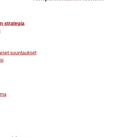
n strategia
i
iset suuntaukset
si
lma