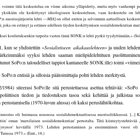
a voimin tätä keskustelua on viime aikoina ylläpidetty, mutta myös vanhempi p
ei yksikään ole keskittynyt ideologiseen keskusteluun, vaan keskustelu on leht
:n nuorisojärjestön lehti —
MIA
] on ollut eniten ja selvimmin aatteellisen keskus
nsä, joka on estänyt ja estänee edelleen täyden keskittymisen sosialidemokratian ma
miksei koulutuksenkin tarpeita vasten tämä SONK:n lehti pyrkii tyydyttämään.» (SoP
 kun se yhdistettiin »
Sosialistiseen aikakauslehteen
» ja uuden lehden
n tärkeimmäksi syyksi lehden saaman mielipidelehtituen puolittumine
tunut SoPo:n taloudelliset tappiot kantaneelle SONK:ille) toimi »viimeis
Po:n entisiä ja silloisia päätoimittajia pohti lehden merkitystä.
/1984) siteerasi SoPo:lle sitä perustettaessa asettua tehtävää: »So
ispoliittisen tiedon ja tiedostuksen tasoa sekä kehittää ja julkistaa
 perustamisella (1970-luvun alussa) oli kaksi peruslähtökohtaa.
iinnostus oli huimassa nousussa sosialidemokraattisessa nuorisoliikkeessä. [..
ettiin' oman 'marxilaisen sosialidemokratian' perustalta. Tätä kiinteytystehtävää
Hynynen
' keväällä 1973. Lehden perustaminen ja ensimmäinen vuosi oli l
Turussa 1973.» (Emt., 16.)