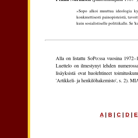
»Sopo alkoi muuttua ideologia kysy
konkreettisesti painopisteistä, tavoit
kuin sosialistiselle politiikalle. Se 
Alla on listattu SoPo:ssa vuosina 1972–198
Luettelo on ilmestynyt lehden numerossa 4
lisäyksistä ovat huolehtineet toimitusku
'Artikkeli- ja henkilöhakemisto', s. 2). 
A
|
B
|
C
|
D
|
E