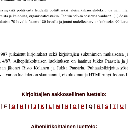
myksiä pohtivasta lehdestä poliittiseksi yleisaikakauslehdeksi, jos näin hie
teista ja keinoista, organisaatioistakin. Tehtiin selvää pesäeroa vanhaan. [...] Sosia
'kukoisti' 70-luvulla, 'taantui' 80-luvulla ja joutui uudelleenarvion kohteeksi 90-luvu
7 julkaistut kirjoitukset sekä kirjoittajien sukunimien mukaisessa järje
/87. Aihepiirikohtaisen luokituksen on laatinut Jukka Paastela ja jä
nnan jäsenet Risto Kolanen ja Jukka Paastela. Puhtaaksikirjoitustyö
MIA:a varten luettelot on skannannut, oikolukenut ja HTML:nnyt Joonas 
Kirjoittajien aakkosellinen luettelo:
| F |
G
|
H
|
I
|
J
|
K
|
L
|
M
|
N
|
O
|
P
| Q |
R
|
S
|
T
|
U
|
Aihepiirikohtainen luettelo: