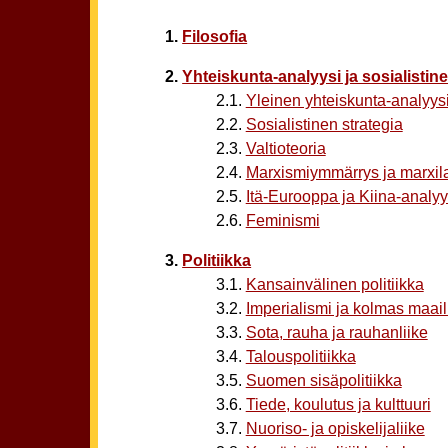
1.
Filosofia
2.
Yhteiskunta-analyysi ja sosialistine
2.1.
Yleinen yhteiskunta-analyys
2.2.
Sosialistinen strategia
2.3.
Valtioteoria
2.4.
Marxismiymmärrys ja marxila
2.5.
Itä-Eurooppa ja Kiina-analyy
2.6.
Feminismi
3.
Politiikka
3.1.
Kansainvälinen politiikka
3.2.
Imperialismi ja kolmas maai
3.3.
Sota, rauha ja rauhanliike
3.4.
Talouspolitiikka
3.5.
Suomen sisäpolitiikka
3.6.
Tiede, koulutus ja kulttuuri
3.7.
Nuoriso- ja opiskelijaliike