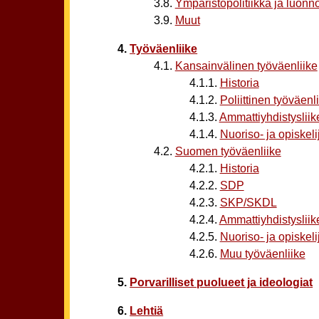
3.8.
Ympäristöpolitiikka ja luonn
3.9.
Muut
4.
Työväenliike
4.1.
Kansainvälinen työväenliike
4.1.1.
Historia
4.1.2.
Poliittinen työväenl
4.1.3.
Ammattiyhdistysliik
4.1.4.
Nuoriso- ja opiskelij
4.2.
Suomen työväenliike
4.2.1.
Historia
4.2.2.
SDP
4.2.3.
SKP/SKDL
4.2.4.
Ammattiyhdistysliik
4.2.5.
Nuoriso- ja opiskelij
4.2.6.
Muu työväenliike
5.
Porvarilliset puolueet ja ideologiat
6.
Lehtiä