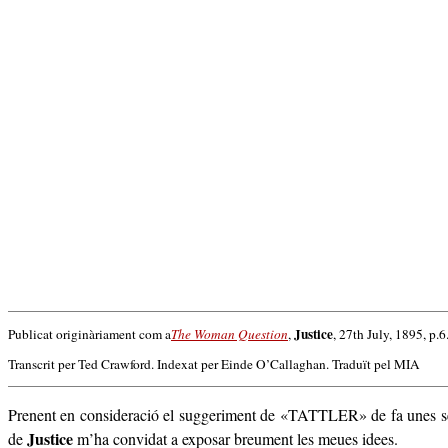
Justice
Publicat originàriament com a
The Woman Question
,
, 27th July, 1895, p.6
Transcrit per Ted Crawford. Indexat per Einde O’Callaghan. Traduït pel MIA
Prenent en consideració el suggeriment de «TATTLER» de fa unes 
Justice
de
m’ha convidat a exposar breument les meues idees.