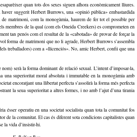
 desaparèixer quan tots dos sexes siguen alhora econòmicament lliures.
la haver suggerit Herbert Burrows, una «opinió pública» embastardida
ial de matrimoni, com la monogàmia, haurem de fer tot el possible per
ió els membres de la qual (com els Oneida Creekers) es comprometen en
ament tan penós com el resultat de la «cabotada» de provar de forçar la
sevol forma de matrimoni que no li agrade, Herbert Burrows s’assembla
ó dels treballadors) com a «llicenciós». No, amic Herbert, confii que una
 nom) serà la forma dominant de relació sexual. L’intent d’imposar-la,
hi ha una superioritat moral absoluta i immutable en la monogàmia amb
tat encoratjant una llibertat perfecta s’assolirà la forma més perfecta
ant la seua superioritat a altres formes, i no amb l’ajut d’una tirania
ia ésser operatiu en una societat socialista quan tota la comunitat fos
 de la comunitat. El cas és diferent sota condicions capitalistes quan
 la vida d’insistir-hi.
E. Belfort Bax