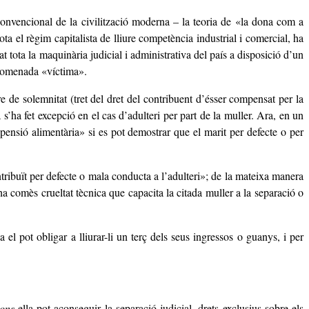
convencional de la civilització moderna – la teoria de «la dona com a
a el règim capitalista de lliure competència industrial i comercial, ha
 tota la maquinària judicial i administrativa del país a disposició d’un
 anomenada «víctima».
bre de solemnitat (tret del dret del contribuent d’ésser compensat per la
a s’ha fet excepció en el cas d’adulteri per part de la muller. Ara, en un
ensió alimentària» si es pot demostrar que el marit per defecte o per
tribuït per defecte o mala conducta a l’adulteri»; de la mateixa manera
a comès crueltat tècnica que capacita la citada muller a la separació o
 el pot obligar a lliurar-li un terç dels seus ingressos o guanys, i per
ions
ella pot aconseguir la separació judicial, drets exclusius sobre els