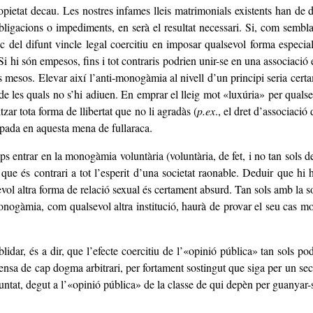
propietat decau. Les nostres infames lleis matrimonials existents han de
obligacions o impediments, en serà el resultat necessari. Si, com semb
lloc del difunt vincle legal coercitiu en imposar qualsevol forma espec
Si hi són empesos, fins i tot contraris podrien unir-se en una associac
is mesos. Elevar així l’anti-monogàmia al nivell d’un principi seria cert
e les quals no s’hi adiuen. En emprar el lleig mot «luxúria» per qual
zar tota forma de llibertat que no li agradàs (
p.ex
., el dret d’associaci
rapada en aquesta mena de fullaraca.
entrar en la monogàmia voluntària (voluntària, de fet, i no tan sols de
t que és contrari a tot l’esperit d’una societat raonable. Deduir que 
altra forma de relació sexual és certament absurd. Tan sols amb la socie
ogàmia, com qualsevol altra institució, haurà de provar el seu cas mostr
dar, és a dir, que l’efecte coercitiu de l’«opinió pública» tan sols podr
a de cap dogma arbitrari, per fortament sostingut que siga per un sector
ntat, degut a l’«opinió pública» de la classe de qui depèn per guanyar-se