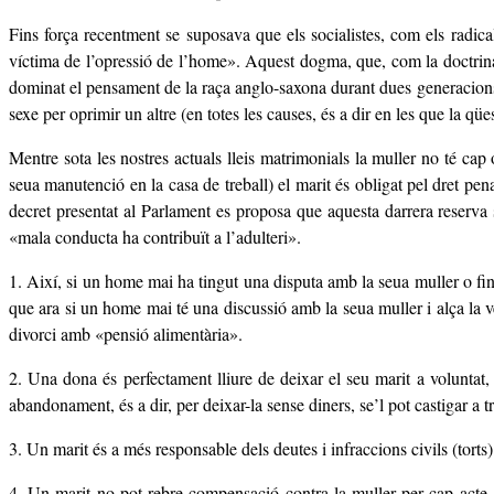
Fins força recentment se suposava que els socialistes, com els radic
víctima de l’opressió de l’home». Aquest dogma, que, com la doctrina d
dominat el pensament de la raça anglo-saxona durant dues generacions i 
sexe per oprimir un altre (en totes les causes, és a dir en les que la
Mentre sota les nostres actuals lleis matrimonials la muller no té cap o
seua manutenció en la casa de treball) el marit és obligat pel dret pe
decret presentat al Parlament es proposa que aquesta darrera reserva
«mala conducta ha contribuït a l’adulteri».
1. Així, si un home mai ha tingut una disputa amb la seua muller o fin
que ara si un home mai té una discussió amb la seua muller i alça la v
divorci amb «pensió alimentària».
2. Una dona és perfectament lliure de deixar el seu marit a voluntat, i
abandonament, és a dir, per deixar-la sense diners, se’l pot castigar a tr
3. Un marit és a més responsable dels deutes i infraccions civils (torts)
4. Un marit no pot rebre compensació contra la muller per cap acte,