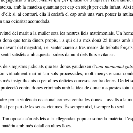
 mateixa, amb la mateixa quantitat per cap en afegit per cada infant. Aix
d’ell; si, al contrari, ella li esclafà el cap amb una vara potser la multa
 en una ociositat acomodada.
servitud del marit a la muller sota les nostres lleis matrimonials. Un h
 La dona que tenia diners propis, i a qui ell a més donà 25 lliures amb
 davant del magistrat, i el sentenciaren a tres mesos de treballs força
sentit satisfets amb aquests poders damunt dels llurs «vilans».
s dels registres judicials que les dones gaudeixen d’
una immunitat gair
 són virtualment mai ni tan sols processades, molt menys encara condem
 més insignificants o per altres delictes comesos contra dones. De fet s
otecció contra dones criminals amb la idea de donar a aquestes tota facil
 per la violència ocasional comesa contra les dones – assalts a la muller,
litat per part de les seues víctimes. És sempre així, i sempre ho serà.
xe. Tan oposats són els fets a la «llegenda» popular sobre la matèria. L’e
 matèria amb més detall en altres llocs.