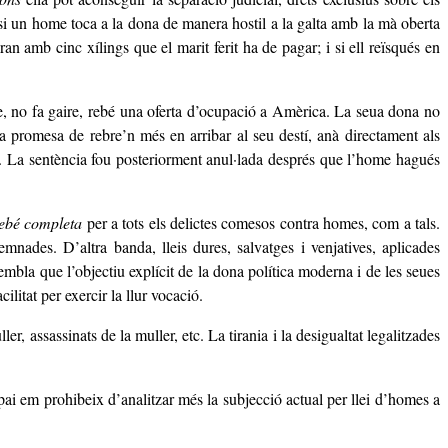
í si un home toca a la dona de manera hostil a la galta amb la mà oberta
ran amb cinc xílings que el marit ferit ha de pagar; i si ell reïsqués en
ome, no fa gaire, rebé una oferta d’ocupació a Amèrica. La seua dona no
 la promesa de rebre’n més en arribar al seu destí, anà directament als
ts. La sentència fou posteriorment anul·lada després que l’home hagués
ebé completa
per a tots els delictes comesos contra homes, com a tals.
nades. D’altra banda, lleis dures, salvatges i venjatives, aplicades
embla que l’objectiu explícit de la dona política moderna i de les seues
itat per exercir la llur vocació.
 assassinats de la muller, etc. La tirania i la desigualtat legalitzades
spai em prohibeix d’analitzar més la subjecció actual per llei d’homes a