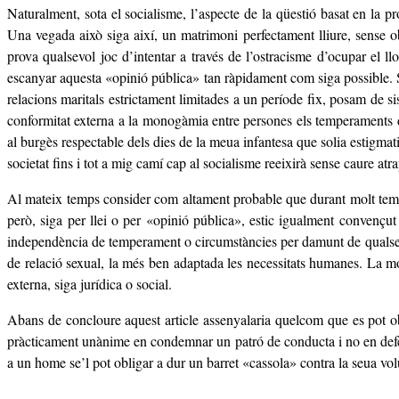
Naturalment, sota el socialisme, l’aspecte de la qüestió basat en la 
Una vegada això siga així, un matrimoni perfectament lliure, sense 
prova qualsevol joc d’intentar a través de l’ostracisme d’ocupar el 
escanyar aquesta «opinió pública» tan ràpidament com siga possible. 
relacions maritals estrictament limitades a un període fix, posam de s
conformitat externa a la monogàmia entre persones els temperaments d
al burgès respectable dels dies de la meua infantesa que solia estigmatit
societat fins i tot a mig camí cap al socialisme reeixirà sense caure at
Al mateix temps consider com altament probable que durant molt temps 
però, siga per llei o per «opinió pública», estic igualment convençu
independència de temperament o circumstàncies per damunt de qualsevol 
de relació sexual, la més ben adaptada les necessitats humanes. La mon
externa, siga jurídica o social.
Abans de concloure aquest article assenyalaria quelcom que es pot obli
pràcticament unànime en condemnar un patró de conducta i no en defens
a un home se’l pot obligar a dur un barret «cassola» contra la seua volu