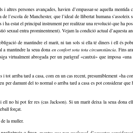
als i altres persones avançades, havien d’empassar-se aquella mentida 
e l’escola de Manchester, que l’ideal de llibertat humana s’assoleix sot
ha estat el principal instrument per realitzar una revolució que ha posat
 qüestió sexual entra prominentment). Vejam la condició actual d’aquesta
bligació de mantindre el marit, ni tan sols si ella té diners i ell és po
nal a mantindre la seua dona
en confort sota tota circumstància
. Fins ar
 siga virtualment abrogada per un paràgraf «cautxú» que imposa «una p
s i tot arriba tard a casa, com en un cas recent, presumiblement «ha con
eu per damunt del to normal o arriba tard a casa es pot considerar que h
 ell no hi pot fer res (cas Jackson). Si un marit deixa la seua dona ella
eball forçat.
 de la muller.
 negligència o frase,
mentre que per qualsevol d’aquestes considerac