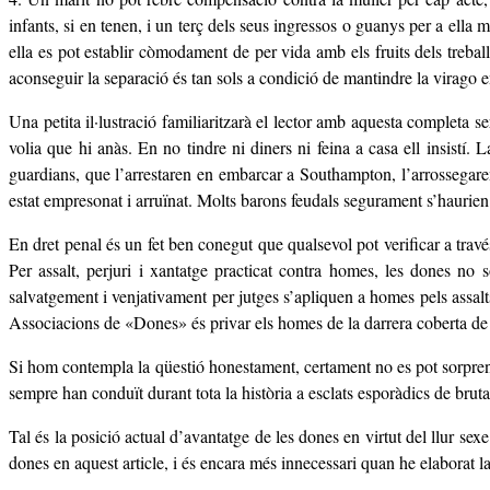
infants, si en tenen, i un terç dels seus ingressos o guanys per a ella
ella es pot establir còmodament de per vida amb els fruits dels treball 
aconseguir la separació és tan sols a condició de mantindre la virago
Una petita il·lustració familiaritzarà el lector amb aquesta completa 
volia que hi anàs. En no tindre ni diners ni feina a casa ell insistí.
guardians, que l’arrestaren en embarcar a Southampton, l’arrossegaren
estat empresonat i arruïnat. Molts barons feudals segurament s’haurien 
En dret penal és un fet ben conegut que qualsevol pot verificar a travé
Per assalt, perjuri i xantatge practicat contra homes, les dones no
salvatgement i venjativament per jutges s’apliquen a homes pels assalts
Associacions de «Dones» és privar els homes de la darrera coberta de pr
Si hom contempla la qüestió honestament, certament no es pot sorprendre
sempre han conduït durant tota la història a esclats esporàdics de bruta
Tal és la posició actual d’avantatge de les dones en virtut del llur se
dones en aquest article, i és encara més innecessari quan he elaborat la