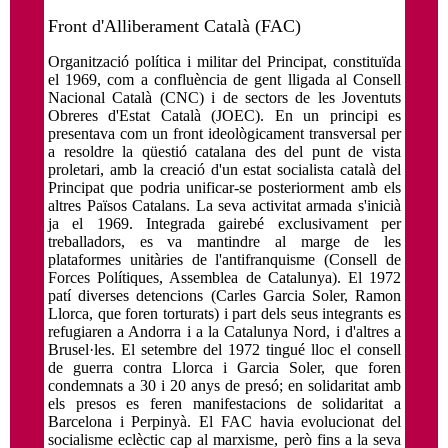
Front d'Alliberament Català (FAC)
Organització política i militar del Principat, constituïda
el 1969, com a confluència de gent lligada al Consell
Nacional Català (CNC) i de sectors de les Joventuts
Obreres d'Estat Català (JOEC). En un principi es
presentava com un front ideològicament transversal per
a resoldre la qüestió catalana des del punt de vista
proletari, amb la creació d'un estat socialista català del
Principat que podria unificar-se posteriorment amb els
altres Països Catalans. La seva activitat armada s'inicià
ja el 1969. Integrada gairebé exclusivament per
treballadors, es va mantindre al marge de les
plataformes unitàries de l'antifranquisme (Consell de
Forces Polítiques, Assemblea de Catalunya). El 1972
patí diverses detencions (Carles Garcia Soler, Ramon
Llorca, que foren torturats) i part dels seus integrants es
refugiaren a Andorra i a la Catalunya Nord, i d'altres a
Brusel·les. El setembre del 1972 tingué lloc el consell
de guerra contra Llorca i Garcia Soler, que foren
condemnats a 30 i 20 anys de presó; en solidaritat amb
els presos es feren manifestacions de solidaritat a
Barcelona i Perpinyà. El FAC havia evolucionat del
socialisme eclèctic cap al marxisme, però fins a la seva