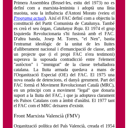
Primera Assemblea (Brusel·les, estiu del 1973) no es
definí com a marxista-leninista i adoptà una línia
maoista, sota la influència d'Antoni Morato (veieu el
Programa actual
). Així el FAC definí com a objectiu la
constitució del Partit Comunista de Catalunya. També
es creà el seu òrgan,
Catalunya Roja
. El 1974 el grup
Izquierda Revolucionaria s'hi fusionà amb el FAC.
D'altra banda, Josep M. Torres, "el Nen", bastia
l'entramat ideològic de la unitat de les lluites
d'alliberament nacional i d'emancipació de classe, amb
un projecte que (i el propi FAC n'era testimoni)
superava la suposada contradicció entre l'element
"autòcton" i "immigrat" de la classe treballadora
catalana. La lluita armada quedava a mans de
l'Organització Especial (OE) del FAC. El 1975 una
nova onada de detencions, el danyà greument. Part del
FAC formà el Moviment Revolucionari Català (MRC),
en un principi com a moviment "legal" que donaria
suport a la lluita del FAC, i que ja adoptava clarament
els Països Catalans com a àmbit d'anàlisi. El 1977 tant
el FAC com el MRC deixaren d'existir.
Front Marxista Valencià (FMV)
Organització política del País Valencià, creada el 1954