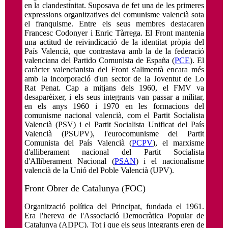
en la clandestinitat. Suposava de fet una de les primeres
expressions organitzatives del comunisme valencià sota
el franquisme. Entre els seus membres destacaren
Francesc Codonyer i Enric Tàrrega. El Front mantenia
una actitud de reivindicació de la identitat pròpia del
País Valencià, que contrastava amb la de la federació
valenciana del Partido Comunista de España (
PCE
). El
caràcter valencianista del Front s'alimentà encara més
amb la incorporació d'un sector de la Joventut de Lo
Rat Penat. Cap a mitjans dels 1960, el FMV va
desaparèixer, i els seus integrants van passar a militar,
en els anys 1960 i 1970 en les formacions del
comunisme nacional valencià, com el Partit Socialista
Valencià (PSV) i el Partit Socialista Unificat del País
Valencià (PSUPV), l'eurocomunisme del Partit
Comunista del País Valencià (
PCPV
), el marxisme
d'alliberament nacional del Partit Socialista
d'Alliberament Nacional (
PSAN
) i el nacionalisme
valencià de la Unió del Poble Valencià (UPV).
Front Obrer de Catalunya (FOC)
Organització política del Principat, fundada el 1961.
Era l'hereva de l'Associació Democràtica Popular de
Catalunya (ADPC). Tot i que els seus integrants eren de