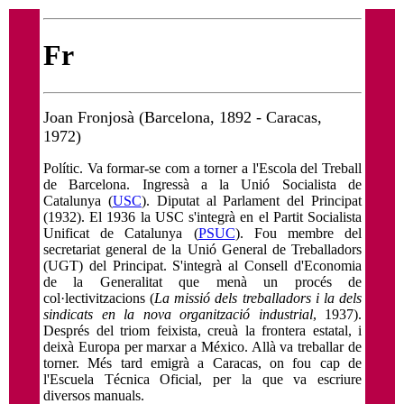
Fr
Joan Fronjosà (Barcelona, 1892 - Caracas,
1972)
Polític. Va formar-se com a torner a l'Escola del Treball
de Barcelona. Ingressà a la Unió Socialista de
Catalunya (
USC
). Diputat al Parlament del Principat
(1932). El 1936 la USC s'integrà en el Partit Socialista
Unificat de Catalunya (
PSUC
). Fou membre del
secretariat general de la Unió General de Treballadors
(UGT) del Principat. S'integrà al Consell d'Economia
de la Generalitat que menà un procés de
col·lectivitzacions (
La missió dels treballadors i la dels
sindicats en la nova organització industrial
, 1937).
Després del triom feixista, creuà la frontera estatal, i
deixà Europa per marxar a México. Allà va treballar de
torner. Més tard emigrà a Caracas, on fou cap de
l'Escuela Técnica Oficial, per la que va escriure
diversos manuals.