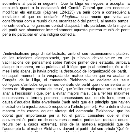
sotmetre’s al partit ni seguir-hi. Que la Lliga es negués a acceptar la
resolució quant a la declaració del Comitè Central que era necessari
modificar els estatuts (pàgines 124-125) va tenir com a conseqüència
inevitable el que es declarés
il·legítima
una reunió que volia
ser
considerada
com a reunió d’una organització del partit i, al mateix temps,
no sotmetre’s a l’organisme central d’aquest. I els partidaris de la majoria
del partit van abandonar immediatament aquesta pretesa reunió de partit
per a no participar en una indigna comèdia.
L’individualisme propi d’intel·lectuals, amb el seu reconeixement platònic
de les relacions d’organització, que ja s’havia deixat veure en les
vacil·lacions del pensament sobre l’article primer dels estatuts, arribava
d’aquesta manera, en la pràctica, al fi lògic que ja al setembre, és a dir,
mes i mig abans, jo havia predit: la
destrucció
de l’organització del partit. I
en aquell moment, a la vesprada del mateix dia en què va acabar el
Congrés de la Lliga, el camarada Plekhanov va declarar als seus
col·legues d’ambdós organismes centrals del partit que no se sentia amb
forces de “disparar contra els seus”, que “millor era disparar-se un tret que
anar a l’escissió” i que, per a evitar majors mals, calia fer les màximes
concessions al terreny personal, concessions que, en els fons, eren la
causa d’aqueixa lluita enverinada (molt més que els principis que havien
mostrat en la injusta posició respecte a l’article primer). Per a definir d’una
manera més exacta aquest viratge del camarada Plekhanov, que ha
cobrat gran importància per a tot el partit, considere que el més
convenient és partir no de converses o cartes particulars (deixant aquest
recurs per a casos extrems), sinó de la mateixa exposició que de
l’assumpte fa el mateix Plekhanov davant el partit, del seu article “Què és