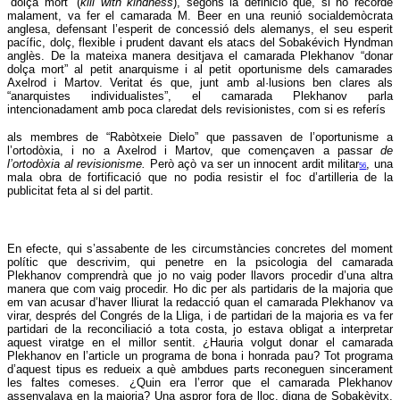
“dolça mort” (
kill with kindness
), segons la definició que, si no recorde
malament, va fer el camarada M. Beer en una reunió socialdemòcrata
anglesa, defensant l’esperit de concessió dels alemanys, el seu esperit
pacífic, dolç, flexible i prudent davant els atacs del Sobakévich Hyndman
anglès. De la mateixa manera desitjava el camarada Plekhanov “donar
dolça mort” al petit anarquisme i al petit oportunisme dels camarades
Axelrod i Martov. Veritat és que, junt amb al·lusions ben clares als
“anarquistes individualistes”, el camarada Plekhanov parla
intencionadament amb poca claredat dels revisionistes, com si es referís
als membres de “Rabòtxeie Dielo” que passaven de l’oportunisme a
l’ortodòxia, i no a Axelrod i Martov, que començaven a passar
de
l’ortodòxia al revisionisme.
Però açò va ser un innocent ardit militar
, una
56
mala obra de fortificació que no podia resistir el foc d’artilleria de la
publicitat feta al si del partit.
En efecte, qui s’assabente de les circumstàncies concretes del moment
polític que descrivim, qui penetre en la psicologia del camarada
Plekhanov comprendrà que jo no vaig poder llavors procedir d’una altra
manera que com vaig procedir. Ho dic per als partidaris de la majoria que
em van acusar d’haver lliurat la redacció quan el camarada Plekhanov va
virar, després del Congrés de la Lliga, i de partidari de la majoria es va fer
partidari de la reconciliació a tota costa, jo estava obligat a interpretar
aquest viratge en el millor sentit. ¿Hauria volgut donar el camarada
Plekhanov en l’article un programa de bona i honrada pau? Tot programa
d’aquest tipus es redueix a què ambdues parts reconeguen sincerament
les faltes comeses. ¿Quin era l’error que el camarada Plekhanov
assenyalava en la majoria? Una aspror fora de lloc, digna de Sobakèvitx,