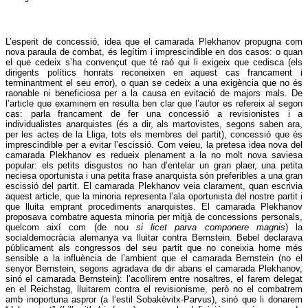
L’esperit de concessió, idea que el camarada Plekhanov propugna com
nova paraula de combat, és legítim i imprescindible en dos casos: o quan
el que cedeix s’ha convençut que té raó qui li exigeix que cedisca (els
dirigents polítics honrats reconeixen en aquest cas francament i
terminantment el seu error), o quan se cedeix a una exigència que no és
raonable ni beneficiosa per a la causa en evitació de majors mals. De
l’article que examinem en resulta ben clar que l’autor es refereix al segon
cas: parla francament de fer una concessió a revisionistes i a
individualistes anarquistes (és a dir, als martovistes, segons saben ara,
per les actes de la Lliga, tots els membres del partit), concessió que és
imprescindible per a evitar l’escissió. Com veieu, la pretesa idea nova del
camarada Plekhanov es redueix plenament a la no molt nova saviesa
popular: els petits disgustos no han d’entelar un gran plaer, una petita
neciesa oportunista i una petita frase anarquista són preferibles a una gran
escissió del partit. El camarada Plekhanov veia clarament, quan escrivia
aquest article, que la minoria representa l’ala oportunista del nostre partit i
que lluita emprant procediments anarquistes. El camarada Plekhanov
proposava combatre aquesta minoria per mitjà de concessions personals,
quelcom així com (de nou
si licet parva componere magnis
) la
socialdemocràcia alemanya va lluitar contra Bernstein. Bebel declarava
públicament als congressos del seu partit que no coneixia home més
sensible a la influència de l’ambient que el camarada Bernstein (no el
senyor Bernstein, segons agradava de dir abans el camarada Plekhanov,
sinó el camarada Bernstein): l’acollirem entre nosaltres, el farem delegat
en el Reichstag, lluitarem contra el revisionisme, però no el combatrem
amb inoportuna aspror (a l’estil Sobakèvitx-Parvus), sinó que li donarem