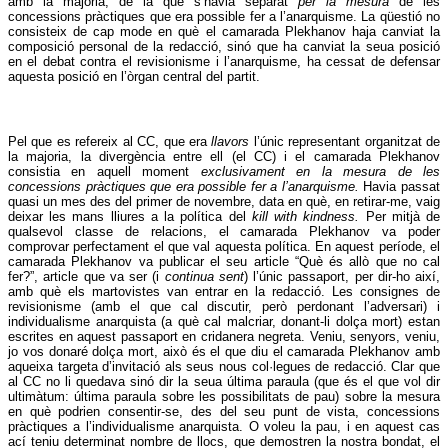
amb la majoria, de la que s’havia separat
per la mesura
de les
concessions pràctiques que era possible fer a l’anarquisme. La qüestió no
consisteix de cap mode en què el camarada Plekhanov haja canviat la
composició personal de la redacció, sinó que ha canviat la seua posició
en el debat contra el revisionisme i l’anarquisme, ha cessat de defensar
aquesta posició en l’òrgan central del partit.
Pel que es refereix al CC, que era
llavors
l’únic representant organitzat de
la majoria, la divergència entre ell (el CC) i el camarada Plekhanov
consistia en aquell moment
exclusivament en la mesura de les
concessions pràctiques que era possible fer a l’anarquisme.
Havia passat
quasi un mes des del primer de novembre, data en què, en retirar-me, vaig
deixar les mans lliures a la política del
kill with kindness.
Per mitjà de
qualsevol classe de relacions, el camarada Plekhanov va poder
comprovar perfectament el que val aquesta política. En aquest període, el
camarada Plekhanov va publicar el seu article “Què és allò que no cal
fer?”, article que va ser (i
continua sent
) l’únic passaport, per dir-ho així,
amb què els martovistes van entrar en la redacció. Les consignes de
revisionisme (amb el que cal discutir, però perdonant l’adversari) i
individualisme anarquista (a què cal malcriar, donant-li dolça mort) estan
escrites en aquest passaport en cridanera negreta. Veniu, senyors, veniu,
jo vos donaré dolça mort, això és el que diu el camarada Plekhanov amb
aqueixa targeta d’invitació als seus nous col·legues de redacció. Clar que
al CC no li quedava sinó dir la seua última paraula (que és el que vol dir
ultimàtum: última paraula sobre les possibilitats de pau) sobre la mesura
en què podrien consentir-se, des del seu punt de vista, concessions
pràctiques a l’individualisme anarquista. O voleu la pau, i en aquest cas
ací teniu determinat nombre de llocs, que demostren la nostra bondat, el