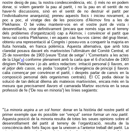
nostre desig de pau, la nostra condescendència, etc. (i més no en podem
donar, si volem garantir la pau al partit, i no la pau en el sentit de no
haver-hi discussions, sinó en el sentit de no destruir el partit per
l’individualisme anarquista); preneu aquests llocs i inicieu novament, a
poc a poc, el viratge des de les posicions d’Akimov fins a les de
Plekhanov. O bé voleu mantenir-vos en el vostre punt de vista i
desenrotllar-lo, virar definitivament (encara que només siga en el terreny
dels problemes d’organització) cap a Akimov, i convèncer el partit que
teniu raó contra Plekhanov, i en aqueix cas feu-vos càrrec del grup literari,
obteniu una representació al Congrés i poseu-vos a conquerir la majoria en
lluita honrada, en franca polèmica. Aquesta alternativa, que amb tota
claredat posava davant els martovistes l’ultimàtum del Comitè Central, el
25 de novembre de 1903 (veure “Estat de setge” i “Comentaris a les actes
de la Lliga”
) conforme plenament amb la carta que el 6 d’octubre de 1903
59
dirigíem Plekhanov i jo als antics redactors: irritació personal (i llavors,
en
el pitjor dels casos
, es podia “cooptar”) o divergència de principi (i llavors
calia
començar
per convèncer el partit, i després parlar de canvis en la
composició personal dels organismes centrals). El CC podia deixar la
solució de tan delicat dilema als mateixos martovistes, encara més en la
mesura que
precisament llavors
el camarada Martov escrivia en la seua
professió de fe (“De nou en minoria”) les línies següents:
“
La minoria aspira a un sol honor
: donar en la història del nostre partit el
primer exemple que és possible ser “vençut”
sense formar un nou partit.
Aquesta posició de la minoria resulta de totes les seues opinions sobre el
desenrotllament del partit al terreny de l’organització, resulta de la
consciència dels forts llaços que la uneixen a l’anterior treball del partit. La