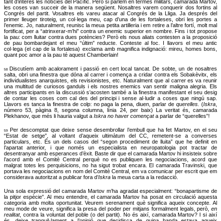
tant d’interès les notícies del Pacífic. Però si parlem en termes militars, camarada Martov,
les coses van succeir de la manera següent. Nosaltres varem conquerir dos fortins al
Congrés del partit. Vosaltres els vareu atacar al Congrés de la Lliga. Ja després del
primer lleuger tiroteig, un col·lega meu, cap d’una de les fortaleses, obri les portes a
l’enemic. Jo, naturalment, reunisc la meua petita artilleria i em retire a l’altre fortí, molt mal
fortificat, per a “atrinxerar-m’hi” contra un enemic superior en nombre. Fins i tot propose
la pau: com lluitar contra dues potències? Però els nous aliats contesten a la proposició
de pau bombardejant el meu “últim” reducte. Conteste al foc. I llavors el meu antic
col·lega (el cap de la fortalesa) exclama amb magnifica indignació: mireu, homes bons,
quant poc amor a la pau té aquest Chamberlain!
Discutíem amb acalorament i passió en cert local tancat. De sobte, un de nosaltres
58
salta, obri una finestra que dóna al carrer i comença a cridar contra els Sobakèvitx, els
individualistes anarquistes, els revisionistes, etc. Naturalment que al carrer es va reunir
una multitud de curiosos ganduls i els nostres enemics van sentir maligna alegria. Els
altres participants en la discussió s’acosten també a la finestra manifestant el seu desig
de contar les coses com cal des del principi i sense al·ludir a coses que ningú sap.
Llavors es tanca la finestra de colp: no paga la pena, diuen, parlar de
querelles.
(
Iskra
,
número 53, pàgina 8, segona columna, línia 24, per baix) La veritat és, camarada
Plekhanov, que més li hauria valgut a
Iskra no haver començat
a parlar de “querelles”!
Per descomptat que deixe sense desembrollar l’embull que ha fet Martov, en el seu
59
“Estat de setge”, al voltant d’aqueix ultimàtum del CC, remetent-se a converses
particulars, etc. És un dels casos del “segon procediment de lluita” que he definit en
l’apartat anterior, i que només un especialista en neuropatologia pot tractar de
desentranyar amb esperances d’èxit. Baste dir que el camarada Martov hi insisteix sobre
l’acord amb el Comitè Central perquè no es publiquen les negociacions, acord que
malgrat totes les perquisicions, no ha sigut trobat encara. El camarada Travinski, que
portava les negociacions en nom del Comitè Central, em va comunicar per escrit que em
considerava autoritzat a publicar fora d’
Iskra
la meua carta a la redacció.
Una sola expressió del camarada Martov m’ha agradat especialment: “bonapartisme de
la pitjor espècie”. Al meu entendre, el camarada Martov ha posat en circulació aquesta
categoria amb molta oportunitat. Veurem serenament què significa aqueix concepte. Al
meu mode de veure, significa la presa del poder per mitjans formalment legals, però,
en
realitat
, contra la voluntat del poble (o del partit). No és així, camarada Martov? I si així
és, deixe tranquil·lament a l’opinió que decidisca de quina banda estava aqueix