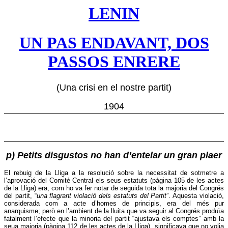
LENIN
UN PAS ENDAVANT, DOS
PASSOS ENRERE
(Una crisi en el nostre partit)
1904
p) Petits disgustos no han d’entelar un gran plaer
El rebuig de la Lliga a la resolució sobre la necessitat de sotmetre a
l’aprovació del Comitè Central
els seus estatuts (pàgina 105 de les actes
de la Lliga) era, com ho va fer notar de seguida tota la majoria del Congrés
del partit, “
una flagrant violació dels estatuts del Partit
”. Aquesta violació,
considerada com a acte d’homes de principis, era del més pur
anarquisme; però en l’ambient de la lluita que va seguir al Congrés produïa
fatalment l’efecte que la minoria del partit “ajustava els comptes” amb la
seua majoria (pàgina 112 de les actes de la Lliga), significava que no volia