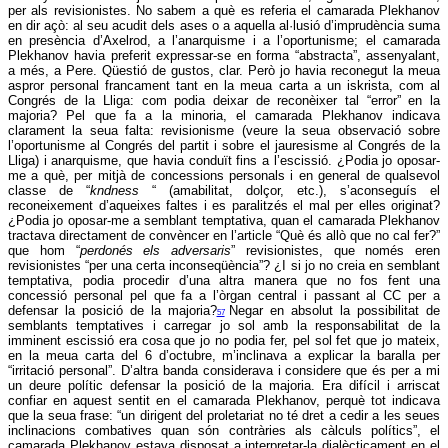
per als revisionistes. No sabem a què es referia el camarada Plekhanov
en dir açò: al seu acudit dels ases o a aquella al·lusió d’imprudència suma
en presència d’Axelrod, a l’anarquisme i a l’oportunisme; el camarada
Plekhanov havia preferit expressar-se en forma “abstracta”, assenyalant,
a més, a Pere. Qüestió de gustos, clar. Però jo havia reconegut la meua
aspror personal francament tant en la meua carta a un iskrista, com al
Congrés de la Lliga: com podia deixar de reconèixer tal “error” en la
majoria? Pel que fa a la minoria, el camarada Plekhanov indicava
clarament la seua falta: revisionisme (veure la seua observació sobre
l’oportunisme al Congrés del partit i sobre el jauresisme al Congrés de la
Lliga) i anarquisme, que havia conduït fins a l’escissió. ¿Podia jo oposar-
me a què, per mitjà de concessions personals i en general de qualsevol
classe de “
kndness
“ (amabilitat, dolçor, etc.), s’aconseguís el
reconeixement d’aqueixes faltes i es paralitzés el mal per elles originat?
¿Podia jo oposar-me a semblant temptativa, quan el camarada Plekhanov
tractava directament de convèncer en l’article “Què és allò que no cal fer?”
que hom “
perdonés els adversaris
” revisionistes, que només eren
revisionistes “per una certa inconseqüència”? ¿I si jo no creia en semblant
temptativa, podia procedir d’una altra manera que no fos fent una
concessió personal pel que fa a l’òrgan central i passant al CC per a
defensar la posició de la majoria?
Negar en absolut la possibilitat de
57
semblants temptatives i carregar jo sol amb la responsabilitat de la
imminent escissió era cosa que jo no podia fer, pel sol fet que jo mateix,
en la meua carta del 6 d’octubre, m’inclinava a explicar la baralla per
“irritació personal”. D’altra banda considerava i considere que és per a mi
un deure polític defensar la posició de la majoria. Era difícil i arriscat
confiar en aquest sentit en el camarada Plekhanov, perquè tot indicava
que la seua frase: “un dirigent del proletariat no té dret a cedir a les seues
inclinacions combatives quan són contràries als càlculs polítics”, el
camarada Plekhanov estava disposat a interpretar-la dialècticament en el