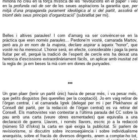
minoria no creu en la força mística de les “revolucions en el paper” i veu
en la
profunda raó de ser
de les seues aspiracions la garantia que,
per
mitjà d’una propaganda purament ideològica al si del partit
,
assolirà el
triomf dels seus principis d’organització
” (subratllat per mi).
Belles i altives paraules! I com d’amarg va ser convèncer-se en la
pràctica que eren
només paraules...
Perdone’m vostè, camarada Martov,
però ara
jo en nom de la majoria
,
declare aspirar
a aqueix “honor”, que
vostè no ha merescut.
L’honor serà, en efecte, considerable i paga la pena
lluitar per ell, perquè la tradició de l’esperit de cercle ens ha deixat una
herència d’escissions extraordinàriament fàcils, un aplicar amb inusitat zel
la regla de: ja em beses la mà com em dones de punyades.
***
Un gran plaer (tenir un partit únic) havia de pesar més, i va pesar més,
que petits disgustos (les querelles per la cooptació). Jo em vaig retirar de
l’òrgan central, i el camarada Igrek (delegat per mi i per Plekhanov al
Consell del partit, per la redacció de l’òrgan central) es va retirar del
Consell. Els martovistes van contestar a l’última paraula del CC sobre la
pau amb una carta (veure obres esmentades) que equivalia a una
declaració de guerra. Llavors, i només llavors, escric jo a la redacció
(número 53 d’
Iskra
) la carta en què exigia la publicitat. Si parlem de
revisionisme, si discutim sobre inconseqüència i sobre individualisme
anarquista, sobre el fracàs de diversos dirigents, anem a comptar-ho tot,