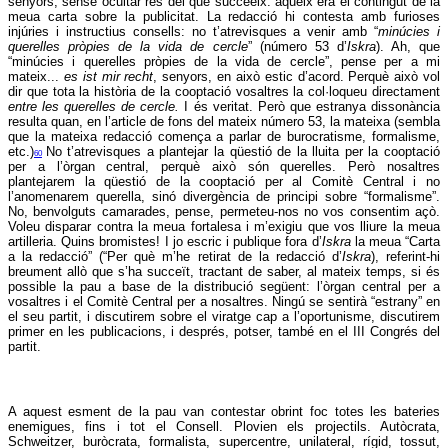
senyors, sense ocultar res del que succeeix: aqueix era el contingut de la
meua carta sobre la publicitat. La redacció hi contesta amb furioses
injúries i instructius consells: no t’atrevisques a venir amb “
minúcies i
querelles pròpies de la vida de cercle
” (número 53 d’
Iskra
). Ah, que
“minúcies i querelles pròpies de la vida de cercle”, pense per a mi
mateix...
es ist mir recht
, senyors, en això estic d’acord. Perquè això vol
dir que tota la història de la cooptació vosaltres la col·loqueu directament
entre les querelles de cercle.
I és veritat. Però que estranya dissonància
resulta quan, en l’article de fons del mateix número 53, la mateixa (sembla
que la mateixa redacció comença a parlar de burocratisme, formalisme,
etc.)
No t’atrevisques a plantejar la qüestió de la lluita per la cooptació
60
per a l’òrgan central, perquè això són querelles. Però nosaltres
plantejarem la qüestió de la cooptació per al Comitè Central i no
l’anomenarem querella, sinó divergència de principi sobre “formalisme”.
No, benvolguts camarades, pense, permeteu-nos no vos consentim açò.
Voleu disparar contra la meua fortalesa i m’exigiu que vos lliure la meua
artilleria. Quins bromistes! I jo escric i publique fora d’
Iskra
la meua “Carta
a la redacció” (“Per què m’he retirat de la redacció d’
Iskra
), referint-hi
breument allò que s’ha succeït, tractant de saber, al mateix temps, si és
possible la pau a base de la distribució següent: l’òrgan central per a
vosaltres i el Comitè Central per a nosaltres. Ningú se sentirà “estrany” en
el seu partit, i discutirem sobre el viratge cap a l’oportunisme, discutirem
primer en les publicacions, i després, potser, també en el III Congrés del
partit.
A aquest esment de la pau van contestar obrint foc totes les bateries
enemigues, fins i tot el Consell. Plovien els projectils. Autòcrata,
Schweitzer, buròcrata, formalista, supercentre, unilateral, rígid, tossut,