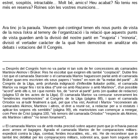
estret, sospitós, intractable... Molt bé, amics! Heu acabat? No teniu res
més en reserva? Roïnes són les vostres municions...
Ara tinc jo la paraula. Veurem què
contingut
tenen els nous punts de vista
de la nova
Iskra
al terreny de l’organització i la relació que aquests punts
“
de vista guarden amb la divisió del nostre partit en
majoria” i “minoria”,
divisió el vertader caràcter de la qual hem demostrat en analitzar els
debats i votacions del II Congrés.
Després del Congrés hom no va parlar ni tan sols de fer concessions als camarades
56
Martinov Akimov i Brúker. Res he escoltat que exigiren ells també “cooptació”. Dubte fins
i tot que el camarada Starovier o el camarada Martov haguessen parlat amb el camarada
Brúker quan ens escrivien els seus papers i “notes” en nom de “la meitat del partit” ...Al
Congrés de la Lliga, amb profunda indignació d’inflexible lluitador polític, el camarada
Martov va negar fins i tot la idea d’“unir-se amb Riazanov o amb Martinov”, d’un possible
“acord” amb ells o, tot i que només fos, de “servir al partit” junts (en qualitat de redactor)
(pàgina 53 de les actes de la Lliga). El camarada Martov va censurar severament les
“tendències martinovistes” al Congrés de la Lliga (pàgina 88), i quan el camarada
Ortodox va al·ludir finalment a què, pel que s’ha vist, Axelrod i Martov “reconeixien als
camarades Akimov, Martinov i altres, el dret a reunir-se, a redactar per a si estatuts i
aplicar-los segons els semblés” (pàgina 99), els martovistes van començar a renegar,
com Pere de Crist (pàgina 100, “els temors del camarada Ortodox” “respecte als Akimov,
els Martinov i altres” “no tenen fonament”).
El camarada Martov va dir amb molta precisió sobre aquest punt que jo m’havia passat
57
avec armes et bagages
. Agrada el camarada Martov de fer comparacions militars:
expedició contra la Lliga, combat, ferides incurables, etc., etc. He de reconèixer que jo
també tinc debilitat per les comparacions militars, sobretot ara, quan hom segueix amb