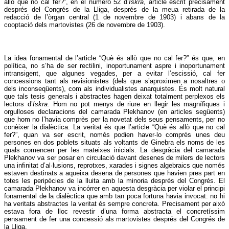
allò que no cal fer?”, en el número 52 d’
Iskra
, article escrit precisament
després del Congrés de la Lliga, després de la meua retirada de la
redacció de l’òrgan central (1 de novembre de 1903) i abans de la
cooptació dels martovistes (26 de novembre de 1903).
La idea fonamental de l’article “Què és allò que no cal fer?” és que, en
política, no s’ha de ser rectilini, inoportunament aspre i inoportunament
intransigent, que algunes vegades, per a evitar l’escissió, cal fer
concessions tant als revisionistes (dels que s’aproximen a nosaltres o
dels inconseqüents), com als individualistes anarquistes. És molt natural
que tals tesis generals i abstractes hagen deixat totalment perplexos els
lectors d’
Iskra.
Hom no pot menys de riure en llegir les magnífiques i
orgulloses declaracions del camarada Plekhanov (en articles següents)
que hom no l’havia comprès per la novetat dels seus pensaments, per no
conèixer la dialèctica. La veritat és que l’article “Què és allò que no cal
fer?”, quan va ser escrit, només podien haver-lo comprès unes deu
persones en dos poblets situats als voltants de Ginebra els noms de les
quals comencen per les mateixes inicials. La desgràcia del camarada
Plekhanov va ser posar en circulació davant desenes de milers de lectors
una infinitat d’al·lusions, reprotxes, xarades i signes algebraics que només
estaven destinats a aqueixa desena de persones que havien pres part en
totes les peripècies de la lluita amb la minoria després del Congrés. El
camarada Plekhanov va incórrer en aquesta desgràcia per violar el principi
fonamental de la dialèctica que amb tan poca fortuna havia invocat: no hi
ha veritats abstractes la veritat és sempre concreta. Precisament per això
estava fora de lloc revestir d’una forma abstracta el concretíssim
pensament de fer una concessió als martovistes després del Congrés de
la Lliga.