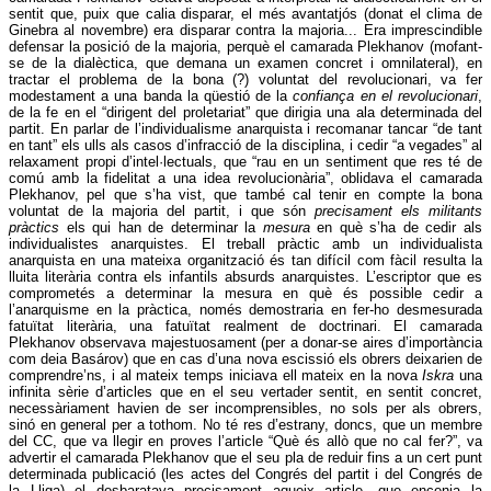
sentit que, puix que calia disparar, el més avantatjós (donat el clima de
Ginebra al novembre) era disparar contra la majoria... Era imprescindible
defensar la posició de la majoria, perquè el camarada Plekhanov (mofant-
se de la dialèctica, que demana un examen concret i omnilateral), en
tractar el problema de la bona (?) voluntat del revolucionari, va fer
modestament a una banda la qüestió de la
confiança en el revolucionari
,
de la fe en el “dirigent del proletariat” que dirigia una ala determinada del
partit. En parlar de l’individualisme anarquista i recomanar tancar “de tant
en tant” els ulls als casos d’infracció de la disciplina, i cedir “a vegades” al
relaxament propi d’intel·lectuals, que “rau en un sentiment que res té de
comú amb la fidelitat a una idea revolucionària”, oblidava el camarada
Plekhanov, pel que s’ha vist, que també cal tenir en compte la bona
voluntat de la majoria del partit, i que són
precisament els militants
pràctics
els qui han de determinar la
mesura
en què s’ha de cedir als
individualistes anarquistes. El treball pràctic amb un individualista
anarquista en una mateixa organització és tan difícil com fàcil resulta la
lluita literària contra els infantils absurds anarquistes. L’escriptor que es
comprometés a determinar la mesura en què és possible cedir a
l’anarquisme en la pràctica, només demostraria en fer-ho desmesurada
fatuïtat literària, una fatuïtat realment de doctrinari. El camarada
Plekhanov observava majestuosament (per a donar-se aires d’importància
com deia Basárov) que en cas d’una nova escissió els obrers deixarien de
comprendre’ns, i al mateix temps iniciava ell mateix en la nova
Iskra
una
infinita sèrie d’articles que en el seu vertader sentit, en sentit concret,
necessàriament havien de ser incomprensibles, no sols per als obrers,
sinó en general per a tothom. No té res d’estrany, doncs, que un membre
del CC, que va llegir en proves l’article “Què és allò que no cal fer?”, va
advertir el camarada Plekhanov que el seu pla de reduir fins a un cert punt
determinada publicació (les actes del Congrés del partit i del Congrés de
la Lliga) el desbaratava precisament aqueix article, que encenia la