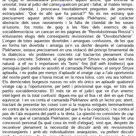
uriositat, treia al judici del carrer
quelcom picant i faltat, al mateix temps,
58
de tota claredat, i provocava inevitablement preguntes de persones
estranyades: “Què és allò que ha passat?” No és res estrany que
precisament aquest article del camarada Plekhanov, pel caràcter
abstracte dels seus raonaments i la falta de claredat de les seues
al·lusions, fos motiu de goig a les files dels enemics de la
socialdemocràcia: un cancan en les pàgines de “Revolutsiònnaia Rossia” i
entusiastes elogis dels conseqüents revisionistes de “Osvobozhdenie”.
L’origen de totes aquestes divertides i amargues confusions, de les que
en forma tan divertida i amarga se’n va desfer després el camarada
Plekhanov, estava precisament en una violació del principi fonamental de
la dialèctica: els problemes concrets cal tractar-los plenament d’una
manera concreta. Sobretot, el goig del senyor Struve no podia ser més
natural: a ell no li importaven els “bons” fins (
kill with kindness
) que
perseguia (però podia no assolir) el camarada Plekhanov; el senyor Struve
aplaudia, i no podia per menys d’aplaudir
el viratge cap a l’ala oportunista
del nostre partit
que s’havia iniciat en la nova
Iskra
, com veu ara tothom.
Els demòcrates burgesos russos no són els únics en aplaudir qualsevol
viratge cap a l’oportunisme, per petit i provisional que siga, en tots els
partits socialdemòcrates. El més rar en el judici que ve d’un enemic
intel·ligent és la total confusió: digues-me qui et lloa i et diré en què t’has
equivocat. I en va conta el camarada Plekhanov amb un lector poc atent,
tractant de presentar les coses com si la majoria estigués terminantment
en contra de la concessió personal pel que fa a la cooptació, i no contra el
pas de l’ala esquerra del partit a la dreta. La qüestió no consisteix de cap
mode en què el camarada Plekhanov, per a evitar l’escissió, haja fet una
concessió personal (la qual cosa és molt d’elogiar), sinó que, després de
reconèixer plenament la necessitat de
discutir
amb els revisionistes
inconseqüents i amb els individualistes anarquistes, va preferir discutir