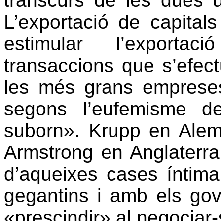
transcurs de les dues 
L’exportació de capital
estimular l’exporta
transaccions que s’efec
les més grans empreses
segons l’eufemisme de
suborn». Krupp en Alem
Armstrong en Anglaterra
d’aqueixes cases íntim
gegantins i amb els gove
«prescindir» al negociar-