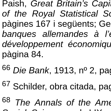
Paish,
Great Britain’s Capi
of the Royal Statistical S
pàgines 167 i següents; Ge
banques allemandes à l’é
développement économiqu
pàgina 84.
66
Die Bank
, 1913, nº 2, p
67
Schilder, obra citada, pa
68
The Annals of the Ame