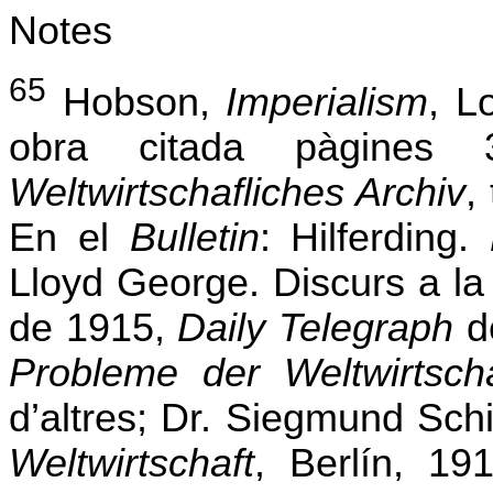
Notes
65
Hobson,
Imperialism
, L
obra citada pàgines
Weltwirtschafliches Archiv
,
En el
Bulletin
: Hilferding.
Lloyd George. Discurs a l
de 1915,
Daily Telegraph
de
Probleme der Weltwirtscha
d’altres; Dr. Siegmund Sch
Weltwirtschaft
, Berlín, 19