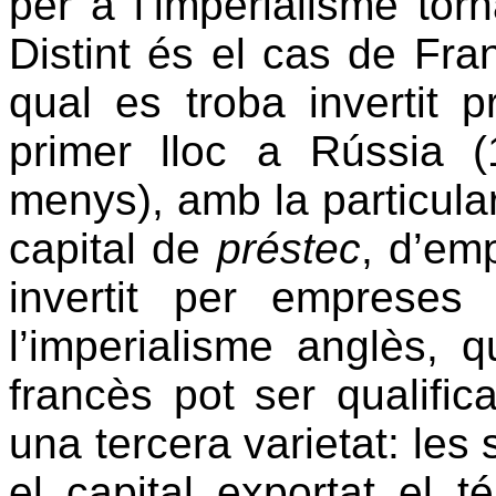
per a l’imperialisme to
Distint és el cas de Fran
qual es troba invertit 
primer lloc a Rússia (
menys), amb la particular
capital de
préstec
, d’emp
invertit per empreses 
l’imperialisme anglès, q
francès pot ser qualific
una tercera varietat: les
el capital exportat el t