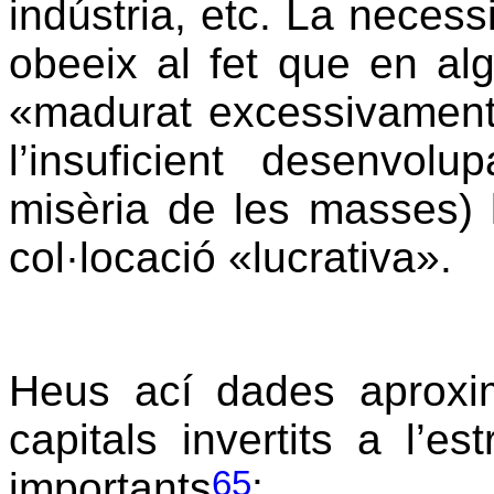
indústria, etc. La necessi
obeeix al fet que en al
«madurat excessivament»
l’insuficient desenvolu
misèria de les masses)
col·locació «lucrativa».
Heus ací dades aproxi
capitals invertits a l’e
65
importants
: