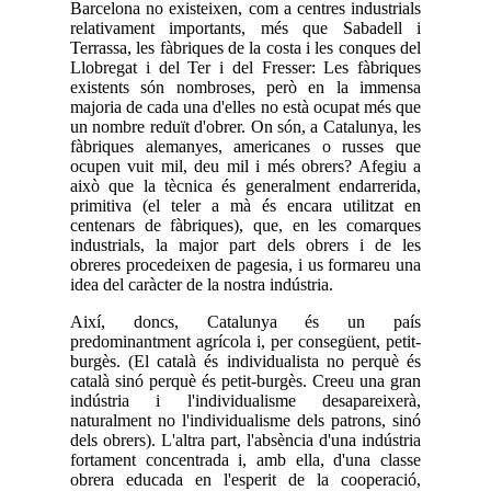
Barcelona no existeixen, com a centres industrials
relativament importants, més que Sabadell i
Terrassa, les fàbriques de la costa i les conques del
Llobregat i del Ter i del Fresser: Les fàbriques
existents són nombroses, però en la immensa
majoria de cada una d'elles no està ocupat més que
un nombre reduït d'obrer. On són, a Catalunya, les
fàbriques alemanyes, americanes o russes que
ocupen vuit mil, deu mil i més obrers? Afegiu a
això que la tècnica és generalment endarrerida,
primitiva (el teler a mà és encara utilitzat en
centenars de fàbriques), que, en les comarques
industrials, la major part dels obrers i de les
obreres procedeixen de pagesia, i us formareu una
idea del caràcter de la nostra indústria.
Així, doncs, Catalunya és un país
predominantment agrícola i, per consegüent, petit-
burgès. (El català és individualista no perquè és
català sinó perquè és petit-burgès. Creeu una gran
indústria i l'individualisme desapareixerà,
naturalment no l'individualisme dels patrons, sinó
dels obrers). L'altra part, l'absència d'una indústria
fortament concentrada i, amb ella, d'una classe
obrera educada en l'esperit de la cooperació,