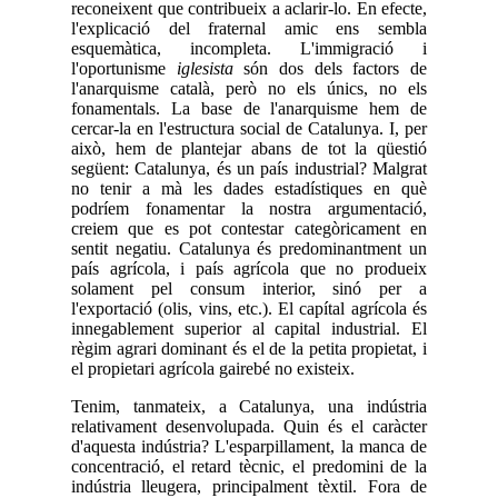
reconeixent que contribueix a aclarir-lo. En efecte,
l'explicació del fraternal amic ens sembla
esquemàtica, incompleta. L'immigració i
l'oportunisme
iglesista
són dos dels factors de
l'anarquisme català, però no els únics, no els
fonamentals. La base de l'anarquisme hem de
cercar-la en l'estructura social de Catalunya. I, per
això, hem de plantejar abans de tot la qüestió
següent: Catalunya, és un país industrial? Malgrat
no tenir a mà les dades estadístiques en què
podríem fonamentar la nostra argumentació,
creiem que es pot contestar categòricament en
sentit negatiu. Catalunya és predominantment un
país agrícola, i país agrícola que no produeix
solament pel consum interior, sinó per a
l'exportació (olis, vins, etc.). El capítal agrícola és
innegablement superior al capital industrial. El
règim agrari dominant és el de la petita propietat, i
el propietari agrícola gairebé no existeix.
Tenim, tanmateix, a Catalunya, una indústria
relativament desenvolupada. Quin és el caràcter
d'aquesta indústria? L'esparpillament, la manca de
concentració, el retard tècnic, el predomini de la
indústria lleugera, principalment tèxtil. Fora de