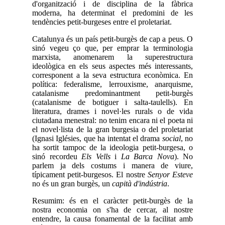
d'organització i de disciplina de la fàbrica
moderna, ha determinat el predomini de les
tendències petit-burgeses entre el proletariat.
Catalunya és un país petit-burgès de cap a peus. O
sinó vegeu ço que, per emprar la terminologia
marxista, anomenarem la superestructura
ideològica en els seus aspectes més interessants,
corresponent a la seva estructura econòmica. En
política: federalisme, lerrouxisme, anarquisme,
catalanisme predominantment petit-burgès
(catalanisme de botiguer i salta-taulells). En
literatura, drames i novel·les rurals o de vida
ciutadana menestral: no tenim encara ni el poeta ni
el novel·lista de la gran burgesia o del proletariat
(Ignasi Iglésies, que ha intentat el drama
social
, no
ha sortit tampoc de la ideologia petit-burgesa, o
sinó recordeu
Els Vells
i
La Barca Nova
). No
parlem ja dels costums i manera de viure,
típicament petit-burgesos. El nostre
Senyor Esteve
no és un gran burgès, un
capità d'indústria
.
Resumim: és en el caràcter petit-burgès de la
nostra economia on s'ha de cercar, al nostre
entendre, la causa fonamental de la facilitat amb