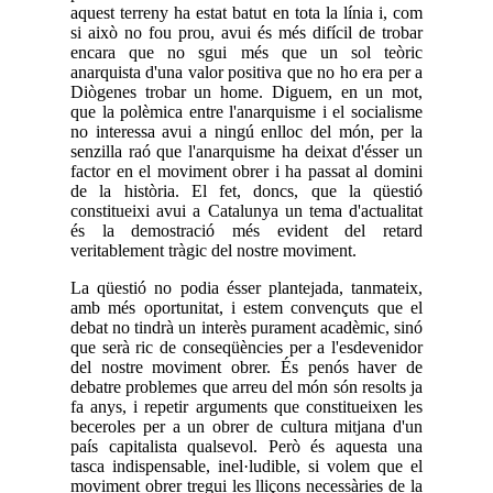
aquest terreny ha estat batut en tota la línia i, com
si això no fou prou, avui és més difícil de trobar
encara que no sgui més que un sol teòric
anarquista d'una valor positiva que no ho era per a
Diògenes trobar un home. Diguem, en un mot,
que la polèmica entre l'anarquisme i el socialisme
no interessa avui a ningú enlloc del món, per la
senzilla raó que l'anarquisme ha deixat d'ésser un
factor en el moviment obrer i ha passat al domini
de la història. El fet, doncs, que la qüestió
constitueixi avui a Catalunya un tema d'actualitat
és la demostració més evident del retard
veritablement tràgic del nostre moviment.
La qüestió no podia ésser plantejada, tanmateix,
amb més oportunitat, i estem convençuts que el
debat no tindrà un interès purament acadèmic, sinó
que serà ric de conseqüències per a l'esdevenidor
del nostre moviment obrer. És penós haver de
debatre problemes que arreu del món són resolts ja
fa anys, i repetir arguments que constitueixen les
beceroles per a un obrer de cultura mitjana d'un
país capitalista qualsevol. Però és aquesta una
tasca indispensable, inel·ludible, si volem que el
moviment obrer tregui les lliçons necessàries de la