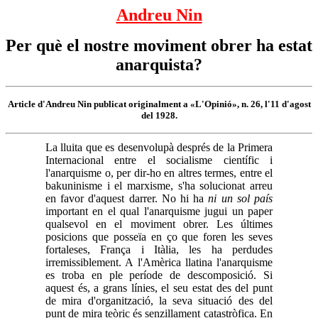
Andreu Nin
Per què el nostre moviment obrer ha estat
anarquista?
Article d'Andreu Nin publicat originalment a «L'Opinió», n. 26, l'11 d'agost
del 1928.
La lluita que es desenvolupà després de la Primera
Internacional entre el socialisme científic i
l'anarquisme o, per dir-ho en altres termes, entre el
bakuninisme i el marxisme, s'ha solucionat arreu
en favor d'aquest darrer. No hi ha
ni un sol país
important en el qual l'anarquisme jugui un paper
qualsevol en el moviment obrer. Les últimes
posicions que posseïa en ço que foren les seves
fortaleses, França i Itàlia, les ha perdudes
irremissiblement. A l'Amèrica llatina l'anarquisme
es troba en ple període de descomposició. Si
aquest és, a grans línies, el seu estat des del punt
de mira d'organització, la seva situació des del
punt de mira teòric és senzillament catastròfica. En