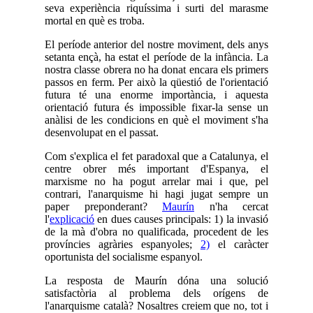
seva experiència riquíssima i surti del marasme
mortal en què es troba.
El període anterior del nostre moviment, dels anys
setanta ençà, ha estat el període de la infància. La
nostra classe obrera no ha donat encara els primers
passos en ferm. Per això la qüestió de l'orientació
futura té una enorme importància, i aquesta
orientació futura és impossible fixar-la sense un
anàlisi de les condicions en què el moviment s'ha
desenvolupat en el passat.
Com s'explica el fet paradoxal que a Catalunya, el
centre obrer més important d'Espanya, el
marxisme no ha pogut arrelar mai i que, pel
contrari, l'anarquisme hi hagi jugat sempre un
paper preponderant?
Maurín
n'ha cercat
l'
explicació
en dues causes principals: 1) la invasió
de la mà d'obra no qualificada, procedent de les
províncies agràries espanyoles;
2)
el caràcter
oportunista del socialisme espanyol.
La resposta de Maurín dóna una solució
satisfactòria al problema dels orígens de
l'anarquisme català? Nosaltres creiem que no, tot i