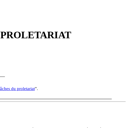
L PROLETARIAT
__
tâches du proletariat
”.