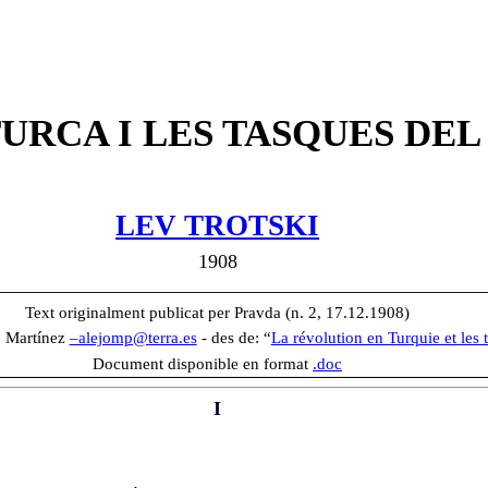
URCA I LES TASQUES DE
LEV TROTSKI
1908
__________________________________________________
Text originalment publicat per Pravda (n. 2, 17.12.1908)
jo Martínez
–alejomp@terra.es
- des de: “
La révolution en Turquie et les 
Document disponible en format
.doc
I