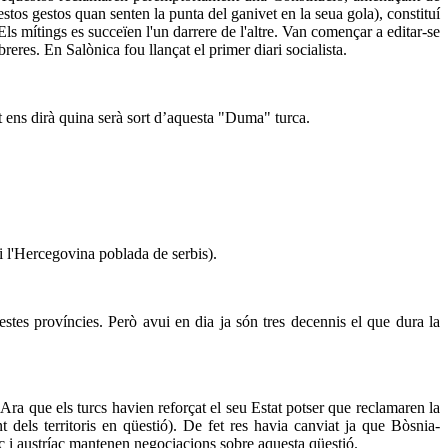
tos gestos quan senten la punta del ganivet en la seua gola), constituí
Els mítings es succeïen l'un darrere de l'altre. Van començar a editar-se
reres. En Salònica fou llançat el primer diari socialista.
t ens dirà quina serà sort d’aquesta "Duma" turca.
 i l'Hercegovina poblada de serbis).
stes províncies. Però avui en dia ja són tres decennis el que dura la
 Ara que els turcs havien reforçat el seu Estat potser que reclamaren la
t dels territoris en qüestió). De fet res havia canviat ja que Bòsnia-
c i austríac mantenen negociacions sobre aquesta qüestió.