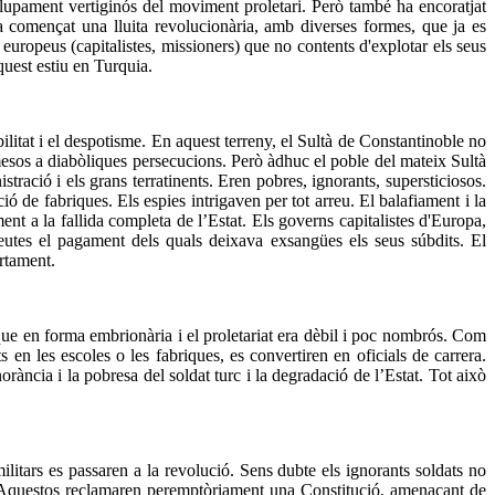
lupament vertiginós del moviment proletari. Però també ha encoratjat
 ha començat una lluita revolucionària, amb diverses formes, que ja es
europeus (capitalistes, missioners) que no contents d'explotar els seus
quest estiu en Turquia.
litat i el despotisme. En aquest terreny, el Sultà de Constantinoble no
otmesos a diabòliques persecucions. Però àdhuc el poble del mateix Sultà
tració i els grans terratinents. Eren pobres, ignorants, supersticiosos.
ó de fabriques. Els espies intrigaven per tot arreu. El balafiament i la
nt a la fallida completa de l’Estat. Els governs capitalistes d'Europa,
utes el pagament dels quals deixava exsangües els seus súbdits. El
ertament.
que en forma embrionària i el proletariat era dèbil i poc nombrós. Com
ts en les escoles o les fabriques, es convertiren en oficials de carrera.
rància i la pobresa del soldat turc i la degradació de l’Estat. Tot això
ilitars es passaren a la revolució. Sens dubte els ignorants soldats no
s. Aquestos reclamaren peremptòriament una Constitució, amenaçant de