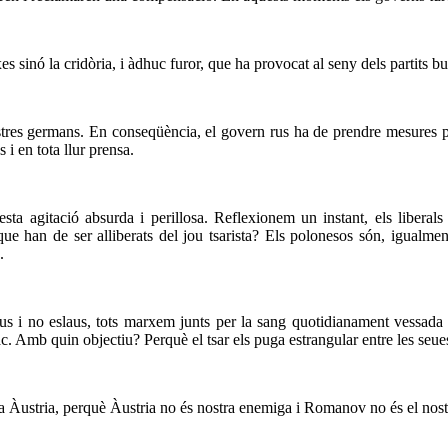
s sinó la cridòria, i àdhuc furor, que ha provocat al seny dels partits b
ostres germans. En conseqüència, el govern rus ha de prendre mesures p
 i en tota llur prensa.
ta agitació absurda i perillosa. Reflexionem un instant, els liberals
e han de ser alliberats del jou tsarista? Els polonesos són, igualment
.
us i no eslaus, tots marxem junts per la sang quotidianament vessada pe
tríac. Amb quin objectiu? Perquè el tsar els puga estrangular entre les s
 a Àustria, perquè Àustria no és nostra enemiga i Romanov no és el nost