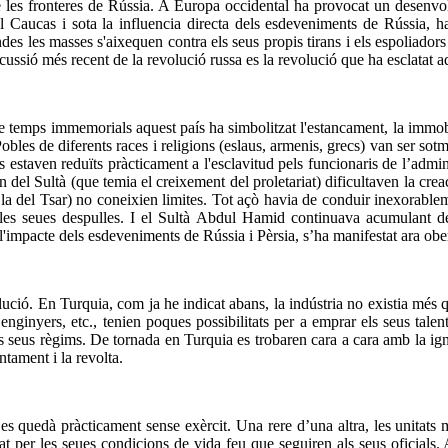
de les fronteres de Rússia. A Europa occidental ha provocat un desenvo
b el Caucas i sota la influencia directa dels esdeveniments de Rússia,
es les masses s'aixequen contra els seus propis tirans i els espoliadors 
ercussió més recent de la revolució russa es la revolució que ha esclatat a
e temps immemorials aquest país ha simbolitzat l'estancament, la immobi
Pobles de diferents races i religions (eslaus, armenis, grecs) van ser s
estaven reduïts pràcticament a l'esclavitud pels funcionaris de l’adminis
l Sultà (que temia el creixement del proletariat) dificultaven la creaci
la del Tsar) no coneixien limites. Tot açò havia de conduir inexorableme
les seues despulles. I el Sultà Abdul Hamid continuava acumulant de
 l'impacte dels esdeveniments de Rússia i Pèrsia, s’ha manifestat ara ob
lució. En Turquia, com ja he indicat abans, la indústria no existia més 
, enginyers, etc., tenien poques possibilitats per a emprar els seus talen
s seus règims. De tornada en Turquia es trobaren cara a cara amb la igno
ntament i la revolta.
 es quedà pràcticament sense exèrcit. Una rere d’una altra, les unitats m
t per les seues condicions de vida feu que seguiren als seus oficial