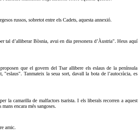
urgesos russos, sobretot entre els Cadets, aquesta annexió.
er tal d’alliberar Bòsnia, avui en dia presonera d’Àustria". Heus aquí
 proposen que el govern del Tsar allibere els eslaus de la península
, "eslaus". Tanmateix la seua sort, davall la bota de l’autocràcia, es
r la camarilla de malfactors tsarista. I els liberals recorren a aquest
eues mans encara més sangoses.
re amic.