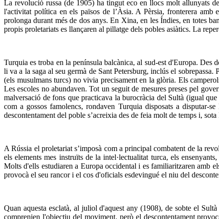
La revolució russa (de 1905) ha tingut eco en llocs molt allunyats 
l'activitat política en els països de l’Àsia. A Pèrsia, fronterera am
prolonga durant més de dos anys. En Xina, en les Índies, en totes band
propis proletariats es llançaren al pillatge dels pobles asiàtics. La rep
Turquia es troba en la península balcànica, al sud-est d'Europa. Des d
li va a la saga al seu germà de Sant Petersburg, inclús el sobrepassa. 
(els musulmans turcs) no vivia precisament en la glòria. Els camperols 
Les escoles no abundaven. Tot un seguit de mesures preses pel govern de
malversació de fons que practicava la burocràcia del Sultà (igual que 
com a gossos famolencs, rondaven Turquia disposats a disputar-se 
descontentament del poble s’acreixia des de feia molt de temps i, sota
A Rússia el proletariat s’imposà com a principal combatent de la revo
els elements mes instruïts de la intel·lectualitat turca, els ensenyants
Molts d'ells estudiaren a Europa occidental i es familiaritzaren amb el
provocà el seu rancor i el cos d'oficials esdevingué el niu del desconte
Quan aquesta esclatà, al juliol d'aquest any (1908), de sobte el Sultà
comprenien l'objectiu del moviment, però el descontentament provoca