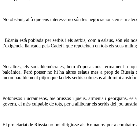
No obstant, allò que ens interessa no són les negociacions en si mateixe
"Bòsnia està poblada per serbis i els serbis, com a eslaus, són els n
l’exigència llançada pels Cadet i que repeteixen en tots els seus mítings
Nosaltres, els socialdemòcrates, hem d'oposar-nos fermament a aques
balcànica. Però potser no hi ha altres eslaus mes a prop de Rússia qu
incomparablement pitjor que la dels serbis sotmesos al domini austríac
Polonesos i ucraïnesos, bielorussos i jueus, armenis i georgians, esla
govern, el més culpable de tots, per a alliberar els serbis del jou aus
El proletariat de Rússia no pot dirigir-se als Romanov per a combatre