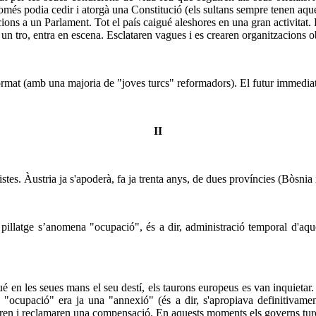
omés podia cedir i atorgà una Constitució (els sultans sempre tenen aques
ccions a un Parlament. Tot el país caigué aleshores en una gran activitat. 
un tro, entra en escena. Esclataren vagues i es crearen organitzacions ob
format (amb una majoria de "joves turcs" reformadors). El futur immedia
II
tes. Àustria ja s'apoderà, fa ja trenta anys, de dues províncies (Bòsnia
 pillatge s’anomena "ocupació", és a dir, administració temporal d'aque
é en les seues mans el seu destí, els taurons europeus es van inquietar.
a "ocupació" era ja una "annexió" (és a dir, s'apropiava definitivamen
taren i reclamaren una compensació. En aquests moments els governs tur