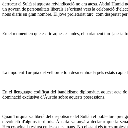
derrocar el Sultà si aquesta reivindicació no era atesa. Abdul Hamid n
un govern de personalitats liberals i s’orientà vers la celebració d’ele
nous diaris en gran nombre. El jove proletariat turc, com despertat per 
En el moment en que escric aquestes línies, el parlament turc ja esta 
La impotent Turquia del vell orde fon desmembrada pels estats capitalis
En el llenguatge codificat del bandidisme diplomàtic, aquest acte de
dominació exclusiva d’Àustria sobre aquests possessions.
Quan Turquia s'alliberà del despotisme del Sultà i el poble turc prengu
devolució d'alguns territoris. Àustria s'afanyà a declarar que la seu
Hercegovina ja estava en les seues mans. No obstant els turcs protes