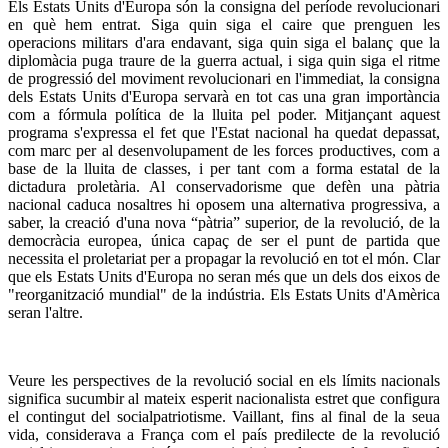
Els Estats Units d'Europa són la consigna del període revolucionari
en què hem entrat. Siga quin siga el caire que prenguen les
operacions militars d'ara endavant, siga quin siga el balanç que la
diplomàcia puga traure de la guerra actual, i siga quin siga el ritme
de progressió del moviment revolucionari en l'immediat, la consigna
dels Estats Units d'Europa servarà en tot cas una gran importància
com a fórmula política de la lluita pel poder. Mitjançant aquest
programa s'expressa el fet que l'Estat nacional ha quedat depassat,
com marc per al desenvolupament de les forces productives, com a
base de la lluita de classes, i per tant com a forma estatal de la
dictadura proletària. Al conservadorisme que defèn una pàtria
nacional caduca nosaltres hi oposem una alternativa progressiva, a
saber, la creació d'una nova “pàtria” superior, de la revolució, de la
democràcia europea, única capaç de ser el punt de partida que
necessita el proletariat per a propagar la revolució en tot el món. Clar
que els Estats Units d'Europa no seran més que un dels dos eixos de
"reorganització mundial" de la indústria. Els Estats Units d'Amèrica
seran l'altre.
Veure les perspectives de la revolució social en els límits nacionals
significa sucumbir al mateix esperit nacionalista estret que configura
el contingut del socialpatriotisme. Vaillant, fins al final de la seua
vida, considerava a França com el país predilecte de la revolució