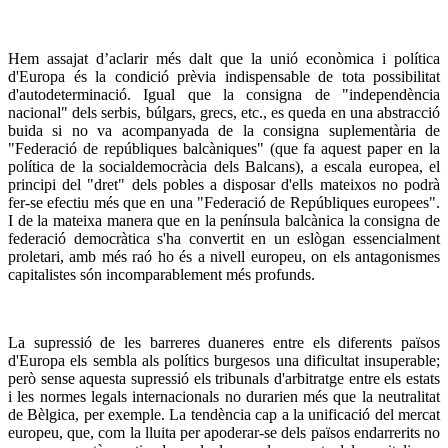
Hem assajat d’aclarir més dalt que la unió econòmica i política
d'Europa és la condició prèvia indispensable de tota possibilitat
d'autodeterminació. Igual que la consigna de "independència
nacional" dels serbis, búlgars, grecs, etc., es queda en una abstracció
buida si no va acompanyada de la consigna suplementària de
"Federació de repúbliques balcàniques" (que fa aquest paper en la
política de la socialdemocràcia dels Balcans), a escala europea, el
principi del "dret" dels pobles a disposar d'ells mateixos no podrà
fer-se efectiu més que en una "Federació de Repúbliques europees".
I de la mateixa manera que en la península balcànica la consigna de
federació democràtica s'ha convertit en un eslògan essencialment
proletari, amb més raó ho és a nivell europeu, on els antagonismes
capitalistes són incomparablement més profunds.
La supressió de les barreres duaneres entre els diferents països
d'Europa els sembla als polítics burgesos una dificultat insuperable;
però sense aquesta supressió els tribunals d'arbitratge entre els estats
i les normes legals internacionals no durarien més que la neutralitat
de Bèlgica, per exemple. La tendència cap a la unificació del mercat
europeu, que, com la lluita per apoderar-se dels països endarrerits no