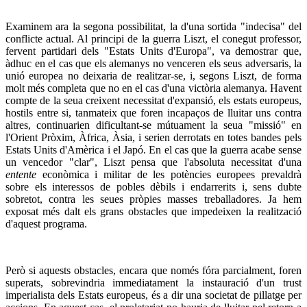
Examinem ara la segona possibilitat, la d'una sortida "indecisa" del
conflicte actual. Al principi de la guerra Liszt, el conegut professor,
fervent partidari dels "Estats Units d'Europa", va demostrar que,
àdhuc en el cas que els alemanys no venceren els seus adversaris, la
unió europea no deixaria de realitzar-se, i, segons Liszt, de forma
molt més completa que no en el cas d'una victòria alemanya. Havent
compte de la seua creixent necessitat d'expansió, els estats europeus,
hostils entre si, tanmateix que foren incapaços de lluitar uns contra
altres, continuarien dificultant-se mútuament la seua "missió" en
l'Orient Pròxim, Àfrica, Àsia, i serien derrotats en totes bandes pels
Estats Units d'Amèrica i el Japó. En el cas que la guerra acabe sense
un vencedor "clar", Liszt pensa que l'absoluta necessitat d'una
entente
econòmica i militar de les potències europees prevaldrà
sobre els interessos de pobles dèbils i endarrerits i, sens dubte
sobretot, contra les seues pròpies masses treballadores. Ja hem
exposat més dalt els grans obstacles que impedeixen la realització
d'aquest programa.
Però si aquests obstacles, encara que només fóra parcialment, foren
superats, sobrevindria immediatament la instauració d'un trust
imperialista dels Estats europeus, és a dir una societat de pillatge per