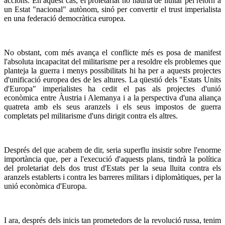
accions. En aquest cas, el proletariat no hauria de lluitar pel retorn a
un Estat "nacional" autònom, sinó per convertir el trust imperialista
en una federació democràtica europea.
No obstant, com més avança el conflicte més es posa de manifest
l'absoluta incapacitat del militarisme per a resoldre els problemes que
planteja la guerra i menys possibilitats hi ha per a aquests projectes
d'unificació europea des de les altures. La qüestió dels "Estats Units
d'Europa" imperialistes ha cedit el pas als projectes d'unió
econòmica entre Àustria i Alemanya i a la perspectiva d'una aliança
quatreta amb els seus aranzels i els seus impostos de guerra
completats pel militarisme d'uns dirigit contra els altres.
Després del que acabem de dir, seria superflu insistir sobre l'enorme
importància que, per a l'execució d'aquests plans, tindrà la política
del proletariat dels dos trust d'Estats per la seua lluita contra els
aranzels establerts i contra les barreres militars i diplomàtiques, per la
unió econòmica d'Europa.
I ara, després dels inicis tan prometedors de la revolució russa, tenim