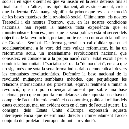
social i en aqueix sentit és que va insistir en la seua defensa fins al
final. Lutsh i d’altres, uns hipòcritament, altres sincerament, creien
que la derrota d'Alemanya significaria primer que res la destrucció
de les bases mateixes de la revolució social. Últimament, els nostres
Tseretelli i els nostres Txernov, que, en les nostres condicions
nacionals, han repetit la mateixa trista experiència que el
ministerialisme francès, juren que la seua política està al servei dels
objectius de la revolució i, per tant, no té res en comú amb la política
de Guesde i Sembat. De forma general, no cal oblidar que en el
socialpatriotisme, a la vora del més vulgar reformisme, hi ha un
reformisme actiu, un messianisme revolucionari nacional que
consisteix en considerar a la pròpia nació com l'Estat escollit per a
conduir la humanitat al "socialisme" o a la "democràcia", encara que
no siga més que sota la seua forma industrial o democràtica i devers
les conquistes revolucionàries. Defendre la base nacional de la
revolució mitjançant semblants mètodes, que perjudiquen les
relacions internacionals del proletariat, equival realment a minar la
revolució, que no pot començar altrament que sobre una base
nacional, però que no podria completar-se sobre aquesta base havent
compte de l'actual interdependència econòmica, política i militar dels
estats europeus, mai tan evident com en el curs de l'actual guerra. La
consigna dels Estats Units d'Europa expressarà aquesta
interdependència que determinarà directa i immediatament l'acció
conjunta del proletariat europeu durant la revolució.