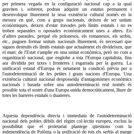
per primera vegada en la configuració nacional cap a la qual
graviten i, sobretot, podran adquirir un
estatus
permanent i
desenvolupar lliurement la seua existència cultural només en la
mesura en què, com a grups nacionals, deixen de ser unitats
econòmiques, deixen d'estar travades pels límits estatals i no es
troben separades o oposades econòmicament unes a altres. En
d’altres paraules, perquè els polonesos, els romanesos, els serbis,
etc., puguen formar unitats nacionals lliurement, és necessari que
siguen destruïts els límits estatals que actualment els divideixen, que
el marc de l'Estat s'amplie en una unitat econòmica, però no com a
organització nacional, que englobe a tota l'Europa capitalista, fins
ara dividida per taxes i fronteres i esgarrada per la guerra. La
unificació estatal d'Europa és netament la condició prèvia per a
l'autodeterminació de les petites i grans nacions d'Europa. Una
existència cultural nacional desposseïda d'antagonismes econòmics
nacionals i basada sobre una autodeterminació real només és
possible sota el sostre d'una Europa unida democràticament, lliure de
totes les barreres estatals o duaneres.
Aquesta dependència directa i immediata de l'autodeterminació
nacional dels pobles dèbils del règim col·lectiu europeu, exclou la
possibilitat que el proletariat plantege qüestions com la
independència de Polònia o la unificació de tots els serbis al marge