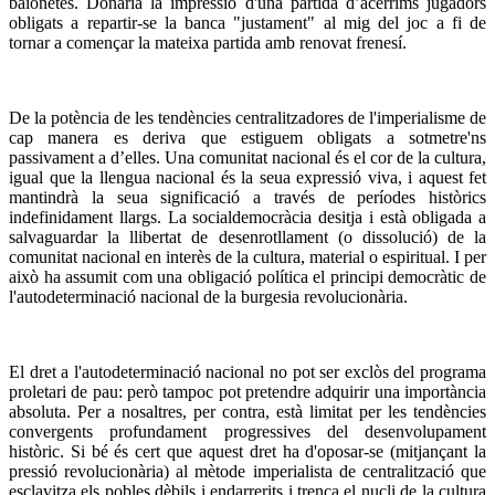
baionetes. Donaria la impressió d'una partida d’acèrrims jugadors
obligats a repartir-se la banca "justament" al mig del joc a fi de
tornar a començar la mateixa partida amb renovat frenesí.
De la potència de les tendències centralitzadores de l'imperialisme de
cap manera es deriva que estiguem obligats a sotmetre'ns
passivament a d’elles. Una comunitat nacional és el cor de la cultura,
igual que la llengua nacional és la seua expressió viva, i aquest fet
mantindrà la seua significació a través de períodes històrics
indefinidament llargs. La socialdemocràcia desitja i està obligada a
salvaguardar la llibertat de desenrotllament (o dissolució) de la
comunitat nacional en interès de la cultura, material o espiritual. I per
això ha assumit com una obligació política el principi democràtic de
l'autodeterminació nacional de la burgesia revolucionària.
El dret a l'autodeterminació nacional no pot ser exclòs del programa
proletari de pau: però tampoc pot pretendre adquirir una importància
absoluta. Per a nosaltres, per contra, està limitat per les tendències
convergents profundament progressives del desenvolupament
històric. Si bé és cert que aquest dret ha d'oposar-se (mitjançant la
pressió revolucionària) al mètode imperialista de centralització que
esclavitza els pobles dèbils i endarrerits i trenca el nucli de la cultura