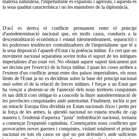
mateixa naturalesa, l'imperialisme és expansiu i agressiu, i aquesta és
la seua qualitat característica i no les maniobres de la diplomàcia.
D'ací es deriva el conflicte permanent entre el principi
d'autodeterminació nacional que, en molts casos, condueix a la
descentralització econòmica i estatal (desmembrament, separació) i
les poderoses tendències centralitzadores de l'imperialisme que té a
la seua disposició l'aparell d'Estat i la potència militar. És cert que un
moviment nacional separatista sovint troba el suport de les intrigues
imperialistes d'un estat veí. No obstant aquest suport únicament pot
ser decisiu per l'exercici de la força militar. I quan les coses arriben a
l'extrem d'un conflicte armat entre dos països imperialistes, els nous
límits de l'Estat ja no es decidiran sobre la base del principi nacional
sinó sobre el de la relació de forces militars. I forçar a un Estat que
ha vençut a abstenir-se de l'annexió dels nous territoris conquistats
és tan difícil com obligar-lo a concedir la lliure autodeterminació de
les províncies conquistades amb anterioritat. Finalment, inclús si per
un miracle Europa fóra dividida en Estats nacionals fixos i petits per
la força de les armes, la qüestió nacional no estaria resolta de cap
manera i, l'endemà d'aqueixa "justa" redistribució nacional, tornaria
a començar l'expansió capitalista. Començarien nous conflictes que
provocarien noves guerres i conquistes, violant totalment el principi
nacional en tots els casos en què no pot defendre's amb suficients