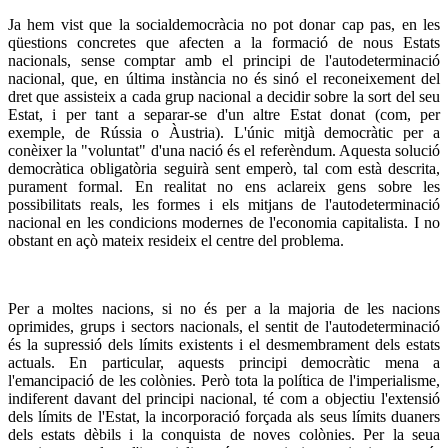
Ja hem vist que la socialdemocràcia no pot donar cap pas, en les
qüestions concretes que afecten a la formació de nous Estats
nacionals, sense comptar amb el principi de l'autodeterminació
nacional, que, en última instància no és sinó el reconeixement del
dret que assisteix a cada grup nacional a decidir sobre la sort del seu
Estat, i per tant a separar-se d'un altre Estat donat (com, per
exemple, de Rússia o Àustria). L'únic mitjà democràtic per a
conèixer la "voluntat" d'una nació és el referèndum. Aquesta solució
democràtica obligatòria seguirà sent emperò, tal com està descrita,
purament formal. En realitat no ens aclareix gens sobre les
possibilitats reals, les formes i els mitjans de l'autodeterminació
nacional en les condicions modernes de l'economia capitalista. I no
obstant en açò mateix resideix el centre del problema.
Per a moltes nacions, si no és per a la majoria de les nacions
oprimides, grups i sectors nacionals, el sentit de l'autodeterminació
és la supressió dels límits existents i el desmembrament dels estats
actuals. En particular, aquests principi democràtic mena a
l'emancipació de les colònies. Però tota la política de l'imperialisme,
indiferent davant del principi nacional, té com a objectiu l'extensió
dels límits de l'Estat, la incorporació forçada als seus límits duaners
dels estats dèbils i la conquista de noves colònies. Per la seua