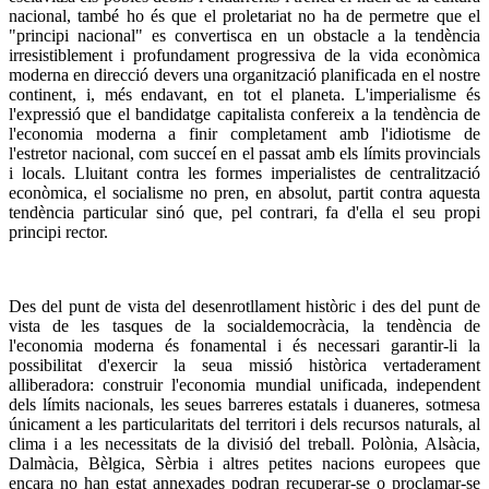
nacional, també ho és que el proletariat no ha de permetre que el
"principi nacional" es convertisca en un obstacle a la tendència
irresistiblement i profundament progressiva de la vida econòmica
moderna en direcció devers una organització planificada en el nostre
continent, i, més endavant, en tot el planeta. L'imperialisme és
l'expressió que el bandidatge capitalista confereix a la tendència de
l'economia moderna a finir completament amb l'idiotisme de
l'estretor nacional, com succeí en el passat amb els límits provincials
i locals. Lluitant contra les formes imperialistes de centralització
econòmica, el socialisme no pren, en absolut, partit contra aquesta
tendència particular sinó que, pel contrari, fa d'ella el seu propi
principi rector.
Des del punt de vista del desenrotllament històric i des del punt de
vista de les tasques de la socialdemocràcia, la tendència de
l'economia moderna és fonamental i és necessari garantir-li la
possibilitat d'exercir la seua missió històrica vertaderament
alliberadora: construir l'economia mundial unificada, independent
dels límits nacionals, les seues barreres estatals i duaneres, sotmesa
únicament a les particularitats del territori i dels recursos naturals, al
clima i a les necessitats de la divisió del treball. Polònia, Alsàcia,
Dalmàcia, Bèlgica, Sèrbia i altres petites nacions europees que
encara no han estat annexades podran recuperar-se o proclamar-se