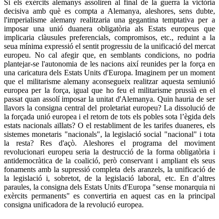
Si els exèrcits alemanys assoliren al final de la guerra la victòria
decisiva amb què es compta a Alemanya, aleshores, sens dubte,
l'imperialisme alemany realitzaria una gegantina temptativa per a
imposar una unió duanera obligatòria als Estats europeus que
implicaria clàusules preferencials, compromisos, etc., reduint a la
seua mínima expressió el sentit progressiu de la unificació del mercat
europeu. No cal afegir que, en semblants condicions, no podria
plantejar-se l'autonomia de les nacions així reunides per la força en
una caricatura dels Estats Units d'Europa. Imaginem per un moment
que el militarisme alemany aconsegueix realitzar aquesta semiunió
europea per la força, igual que ho feu el militarisme prussià en el
passat quan assolí imposar la unitat d'Alemanya. Quin hauria de ser
llavors la consigna central del proletariat europeu? La dissolució de
la forçada unió europea i el retorn de tots els pobles sota l’ègida dels
estats nacionals aïllats? O el restabliment de les tarifes duaneres, els
sistemes monetaris "nacionals", la legislació social "nacional" i tota
la resta? Res d'açò. Aleshores el programa del moviment
revolucionari europeu seria la destrucció de la forma obligatòria i
antidemocràtica de la coalició, però conservant i ampliant els seus
fonaments amb la supressió completa dels aranzels, la unificació de
la legislació i, sobretot, de la legislació laboral, etc. En d’altres
paraules, la consigna dels Estats Units d'Europa "sense monarquia ni
exèrcits permanents" es convertiria en aquest cas en la principal
consigna unificadora de la revolució europea.