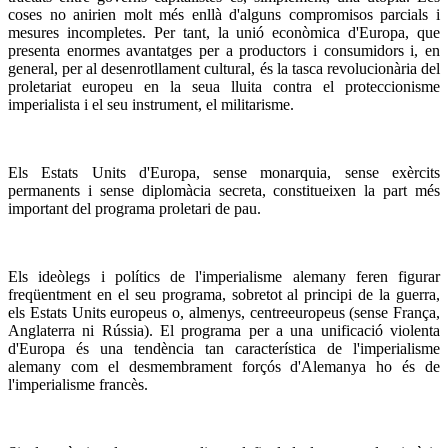
coses no anirien molt més enllà d'alguns compromisos parcials i
mesures incompletes. Per tant, la unió econòmica d'Europa, que
presenta enormes avantatges per a productors i consumidors i, en
general, per al desenrotllament cultural, és la tasca revolucionària del
proletariat europeu en la seua lluita contra el proteccionisme
imperialista i el seu instrument, el militarisme.
Els Estats Units d'Europa, sense monarquia, sense exèrcits
permanents i sense diplomàcia secreta, constitueixen la part més
important del programa proletari de pau.
Els ideòlegs i polítics de l'imperialisme alemany feren figurar
freqüentment en el seu programa, sobretot al principi de la guerra,
els Estats Units europeus o, almenys, centreeuropeus (sense França,
Anglaterra ni Rússia). El programa per a una unificació violenta
d'Europa és una tendència tan característica de l'imperialisme
alemany com el desmembrament forçós d'Alemanya ho és de
l'imperialisme francès.