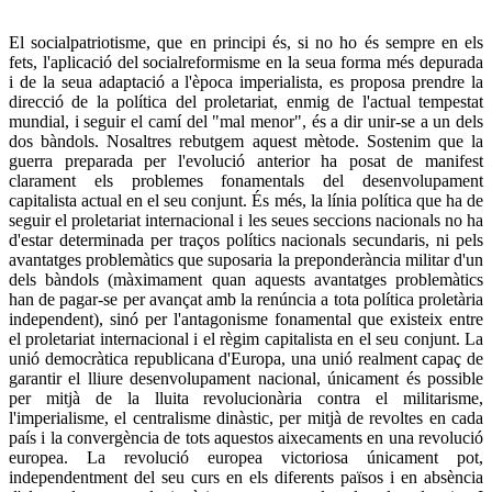
El socialpatriotisme, que en principi és, si no ho és sempre en els
fets, l'aplicació del socialreformisme en la seua forma més depurada
i de la seua adaptació a l'època imperialista, es proposa prendre la
direcció de la política del proletariat, enmig de l'actual tempestat
mundial, i seguir el camí del "mal menor", és a dir unir-se a un dels
dos bàndols. Nosaltres rebutgem aquest mètode. Sostenim que la
guerra preparada per l'evolució anterior ha posat de manifest
clarament els problemes fonamentals del desenvolupament
capitalista actual en el seu conjunt. És més, la línia política que ha de
seguir el proletariat internacional i les seues seccions nacionals no ha
d'estar determinada per traços polítics nacionals secundaris, ni pels
avantatges problemàtics que suposaria la preponderància militar d'un
dels bàndols (màximament quan aquests avantatges problemàtics
han de pagar-se per avançat amb la renúncia a tota política proletària
independent), sinó per l'antagonisme fonamental que existeix entre
el proletariat internacional i el règim capitalista en el seu conjunt. La
unió democràtica republicana d'Europa, una unió realment capaç de
garantir el lliure desenvolupament nacional, únicament és possible
per mitjà de la lluita revolucionària contra el militarisme,
l'imperialisme, el centralisme dinàstic, per mitjà de revoltes en cada
país i la convergència de tots aquestos aixecaments en una revolució
europea. La revolució europea victoriosa únicament pot,
independentment del seu curs en els diferents països i en absència