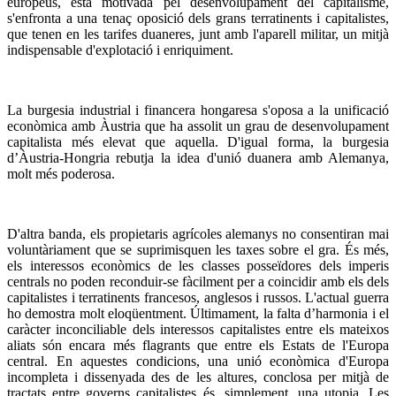
europeus, està motivada pel desenvolupament del capitalisme,
s'enfronta a una tenaç oposició dels grans terratinents i capitalistes,
que tenen en les tarifes duaneres, junt amb l'aparell militar, un mitjà
indispensable d'explotació i enriquiment.
La burgesia industrial i financera hongaresa s'oposa a la unificació
econòmica amb Àustria que ha assolit un grau de desenvolupament
capitalista més elevat que aquella. D'igual forma, la burgesia
d’Àustria-Hongria rebutja la idea d'unió duanera amb Alemanya,
molt més poderosa.
D'altra banda, els propietaris agrícoles alemanys no consentiran mai
voluntàriament que se suprimisquen les taxes sobre el gra. És més,
els interessos econòmics de les classes posseïdores dels imperis
centrals no poden reconduir-se fàcilment per a coincidir amb els dels
capitalistes i terratinents francesos, anglesos i russos. L'actual guerra
ho demostra molt eloqüentment. Últimament, la falta d’harmonia i el
caràcter inconciliable dels interessos capitalistes entre els mateixos
aliats són encara més flagrants que entre els Estats de l'Europa
central. En aquestes condicions, una unió econòmica d'Europa
incompleta i dissenyada des de les altures, conclosa per mitjà de
tractats entre governs capitalistes és, simplement, una utopia. Les