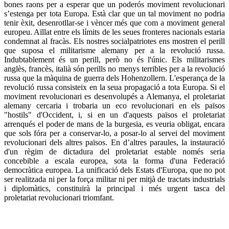
bones raons per a esperar que un poderós moviment revolucionari
s’estenga per tota Europa. Està clar que un tal moviment no podria
tenir èxit, desenrotllar-se i vèncer més que com a moviment general
europeu. Aïllat entre els límits de les seues fronteres nacionals estaria
condemnat al fracàs. Els nostres socialpatriotes ens mostren el perill
que suposa el militarisme alemany per a la revolució russa.
Indubtablement és un perill, però no és l'únic. Els militarismes
anglès, francès, italià són perills no menys terribles per a la revolució
russa que la màquina de guerra dels Hohenzollern. L'esperança de la
revolució russa consisteix en la seua propagació a tota Europa. Si el
moviment revolucionari es desenvolupés a Alemanya, el proletariat
alemany cercaria i trobaria un eco revolucionari en els països
"hostils" d'Occident, i, si en un d'aquests països el proletariat
arrenqués el poder de mans de la burgesia, es veuria obligat, encara
que sols fóra per a conservar-lo, a posar-lo al servei del moviment
revolucionari dels altres països. En d’altres paraules, la instauració
d'un règim de dictadura del proletariat estable només seria
concebible a escala europea, sota la forma d'una Federació
democràtica europea. La unificació dels Estats d'Europa, que no pot
ser realitzada ni per la força militar ni per mitjà de tractats industrials
i diplomàtics, constituirà la principal i més urgent tasca del
proletariat revolucionari triomfant.