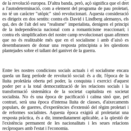
de la revolució europea. D'altra banda, però, açò significa que el dret
a l'autodeterminació, com a element del programa de pau proletari,
no té un caràcter "utòpic" sinó revolucionari. Aquesta consideració
es dirigeix en dos sentits: contra els David i Lindberg alemanys, els
qui, des de l'alt del seu "realisme" imperialista, denigren el principi
de la independència nacional com a romanticisme reaccionari; i
contra els simplificadors del nostre camp revolucionari quan afirmen
que no és realitzable més que en el socialisme i amb d’això es
desembarassen de donar una resposta principista a les qüestions
plantejades sobre el tallant del ganivet de la guerra.
Entre les nostres condicions socials actuals i el socialisme encara
queda un llarg període de revolució social: és a dir, l'època de la
lluita proletària oberta pel poder, la conquista i exercici d'aquest
poder per a la total democratització de les relacions socials i la
transformació sistemàtica de la societat capitalista en societat
socialista. No és una època de pacificació i calma sinó que, pel
contrari, serà una època d'intensa lluita de classes, d'aixecaments
populars, de guerres, d'experiències d'extensió del règim proletari i
de reformes socialistes. Aquesta època exigirà al proletariat una
resposta pràctica, és a dir, immediatament aplicable, a la qüestió de
l'existència permanent de les nacionalitats i les seues relacions
recíproques amb l'estat i l'economia.