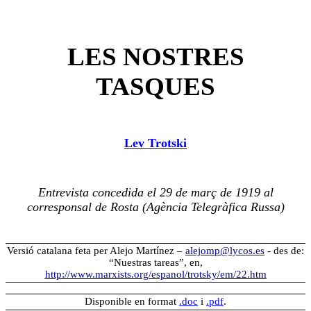
LES NOSTRES
TASQUES
Lev Trotski
Entrevista concedida el 29 de març de 1919 al
corresponsal de Rosta (Agència Telegràfica Russa)
Versió catalana feta per Alejo Martínez –
alejomp@lycos.es
- des de:
“Nuestras tareas”, en,
http://www.marxists.org/espanol/trotsky/em/22.htm
Disponible en format
.doc
i
.pdf
.