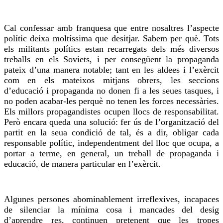
Cal confessar amb franquesa que entre nosaltres l’aspecte
polític deixa moltíssima que desitjar. Sabem per què. Tots
els militants polítics estan recarregats dels més diversos
treballs en els Soviets, i per consegüent la propaganda
pateix d’una manera notable; tant en les aldees i l’exèrcit
com en els mateixos mitjans obrers, les seccions
d’educació i propaganda no donen fi a les seues tasques, i
no poden acabar-les perquè no tenen les forces necessàries.
Els millors propagandistes ocupen
llocs
de responsabilitat.
Però encara queda una solució: fer ús de l’organització del
partit en la seua condició de tal, és a dir, obligar cada
responsable polític, independentment del lloc que ocupa, a
portar a terme, en general, un treball de propaganda i
educació, de manera particular en l’exèrcit.
Algunes persones abominablement irreflexives, incapaces
de silenciar la mínima
cosa
i mancades del desig
d’aprendre
res
, continuen pretenent que les tropes