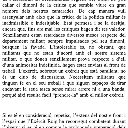
callar el dimoni de la critica que sembla viure en gran
nombre dels nostres camarades. De cap manera vull
assenyalar amb això que la crítica de la política militar és
inadmissible o indesitjable. Està permesa i se la desitja,
encara que, fins ara mai les crítiques hagen dit res valedor.
Senzillament estan retardades diversos mesos respecte del
departament militar; sempre impulsades pel seu dimoni,
busquen la favada. L’intolerable és, no obstant, que
militants que no estan d’acord amb el nostre sistema
militar, o que donen senzillament
prova
respecte a d’ell
d’una animositat indefinida, hagen estat enviats al front de
treball. L’exèrcit, sobretot un exèrcit que està barallant, no
és un club de discussions.
Necessitem
militants que
tinguen fe en el seu treball i que siguen capaços de tirar
endavant la seua tasca sense mirar arrere ni a una banda,
perquè així resulta fàcil “
prendre-la”
amb el millor exèrcit.
Si es té en consideració, repetisc, l’extens del nostre front i
l’espai que l’Exèrcit Roig ha recorregut combatent durant
l’hivern; si es té en compte la prolongada preparació dels