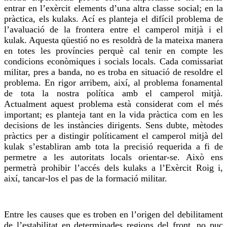
entrar en l’exèrcit elements d’una altra classe social; en la
pràctica, els kulaks. Ací es planteja el difícil problema de
l’avaluació de la frontera entre el camperol mitjà i el
kulak. Aquesta qüestió no es resoldrà de la mateixa manera
en totes les províncies
perquè
cal tenir en compte les
condicions econòmiques i socials locals. Cada
comissariat
militar, pres a banda, no es troba en situació de resoldre el
problema. En rigor
arribem
, així, al problema fonamental
de tota la nostra política amb el camperol mitjà.
Actualment aquest problema està considerat com el més
important; es planteja tant en la vida pràctica com en les
decisions de les instàncies dirigents. Sens dubte, mètodes
pràctics per a distingir políticament el camperol mitjà del
kulak s’establiran amb tota la precisió requerida a fi de
permetre a les autoritats locals orientar-se. Això ens
permetrà prohibir l’accés dels kulaks a l’Exèrcit Roig i,
així, tancar-los el pas de la formació militar.
Entre les causes que es troben en l’origen del debilitament
de l’estabilitat en determinades regions del front, no puc