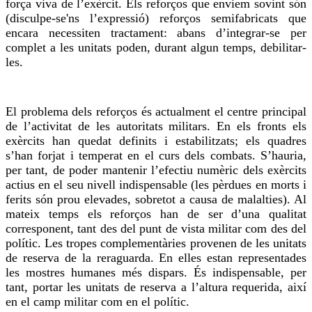
força
viva
de l’exèrcit. Els reforços que enviem
sovint són
(
disculpe-se'ns
l’expressió) reforços
semifabricats
que
encara necessiten tractament: abans d’integrar-se per
complet a les unitats poden, durant algun temps, debilitar-
les.
El problema dels reforços és actualment el centre principal
de l’activitat de les autoritats militars. En els fronts els
exèrcits han quedat definits i estabilitzats; els quadres
s’han forjat i temperat en el curs dels combats. S’hauria,
per tant
, de poder mantenir l’efectiu numèric dels exèrcits
actius en el seu nivell indispensable (les pèrdues en morts i
ferits són prou elevades, sobretot a causa de malalties). Al
mateix temps els reforços han de ser d’una qualitat
corresponent, tant des del punt de vista militar com des del
polític. Les tropes complementàries provenen de les unitats
de reserva de la reraguarda. En elles estan representades
les mostres humanes més dispars. És indispensable, per
tant, portar les unitats de reserva a l’altura requerida, així
en el camp militar com en el polític.