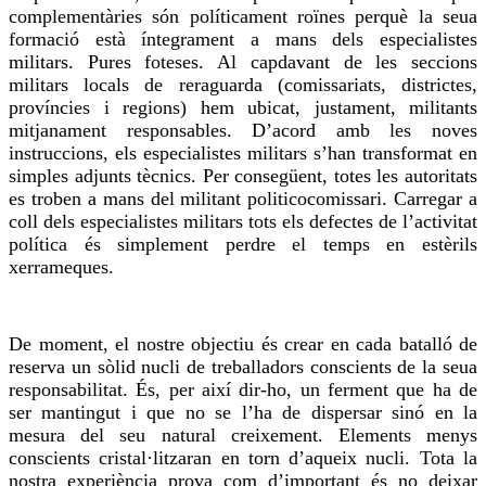
complementàries són políticament roïnes perquè la seua
formació està íntegrament a mans dels especialistes
militars. Pures foteses. Al capdavant de les seccions
militars locals de reraguarda (
comissariats
, districtes,
províncies i regions) hem ubicat, justament, militants
mitjanament responsables. D’acord amb les noves
instruccions, els especialistes militars s’han transformat en
simples adjunts tècnics. Per consegüent, totes les autoritats
es troben a mans del militant politicocomissari. Carregar a
coll dels especialistes militars tots els defectes de l’activitat
política és simplement perdre el temps en estèrils
xerrameques.
De moment, el nostre objectiu és crear en cada batalló de
reserva un sòlid nucli de treballadors conscients de la seua
responsabilitat. És, per així dir-ho, un ferment que ha de
ser mantingut i que no
se l’ha de
dispersar sinó en la
mesura del seu natural creixement. Elements menys
conscients cristal·litzaran en torn d’aqueix nucli. Tota la
nostra experiència
prova
com d’important és no deixar