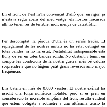
En el front de l’est m’he convençut d’allò que, en rigor, ja
n’estava segur abans del meu viatge: els nostres fracassos
allí no tenen
res
de terrible, molt menys de catastròfic.
Per descomptat, la pèrdua d’
Ufa
és un seriós fracàs. El
replegament de les nostres unitats no ha estat detingut en
totes bandes; si ho ha estat, l’estabilitat indispensable està
lluny de ser en totes bandes sòlida. No obstant, i tenint en
compte les condicions de la nostra guerra, més bé caldria
sorprendre’s que no hàgem patit grans revessos amb major
freqüència.
Ens
batem
en més de 8.000 verstes. El nostre exèrcit ha
assolit
una força numèrica notable, però si es pren en
consideració la increïble amplària del front resulta evident
que estem obligats a sotmetre a una altíssima tensió la