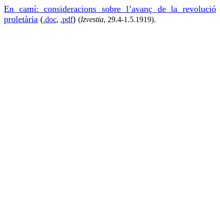
En camí: consideracions sobre l’avanç de la revolució
proletària
(
)
.
.doc
,
.pdf
(
Izvestia
, 29.4-1.5.1919)