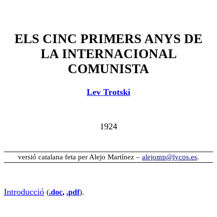
ELS CINC PRIMERS ANYS DE
LA INTERNACIONAL
COMUNISTA
Lev Trotski
1924
versió catalana feta per Alejo Martínez –
alejomp@lycos.es
.
Introducció
.
(
.doc
,
.pdf
)