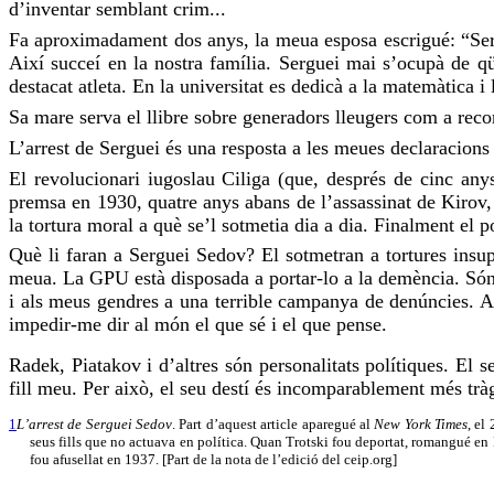
d’inventar semblant crim...
Fa aproximadament dos anys, la meua esposa escrigué: “
Se
Així succeí en la nostra família.
Serguei
mai s’ocupà de qüe
destacat atleta. En la universitat es dedicà a la matemàtica i
Sa mare serva el llibre sobre generadors lleugers com a recor
L’arrest de
Serguei
és una resposta a les meues declaracions 
El revolucionari iugoslau
Ciliga
(que, després de cinc anys
premsa en 1930, quatre anys abans de l’assassinat de
Kirov
la tortura moral a què
se’l sotmetia
dia a dia. Finalment
el p
Què li faran a
Serguei
Sedov
?
El sotmetran
a tortures insup
meua. La
GPU
està disposada a
portar-lo
a la demència. Són 
i als meus gendres a una terrible campanya de denúncies. 
impedir-me dir al món el que sé i el que
pense
.
Radek, Piatakov i d’altres són personalitats polítiques. El 
fill meu. Per això, el seu destí és incomparablement més trà
1
L’arrest de Serguei Sedov
. Part d’aquest article aparegué al
New York Times
, el
seus fills que no actuava en política. Quan Trotski fou deportat, romangué en R
fou afusellat en 1937. [Part de la nota de l’edició del ceip.org]