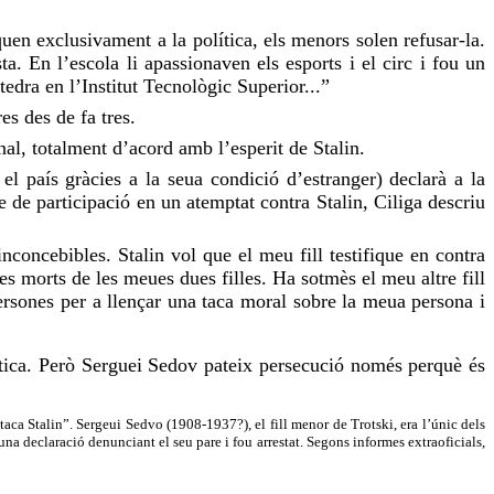
uen exclusivament a la política, els menors solen refusar-la.
sta. En l’escola
li apassionaven
els esports i el circ i
fou
un
tedra en l’Institut Tecnològic Superior...”
res
des de fa tres.
l, totalment d’acord amb l’esperit de Stalin.
l país gràcies a la seua condició d’estranger) declarà a la
e de participació en un atemptat contra Stalin,
Ciliga
descriu
inconcebibles. Stalin vol que el meu fill testifique en contra
es morts de les meues dues filles. Ha sotmès el meu altre fill
ersones per a llençar una taca moral sobre la meua persona i
olítica. Però Serguei Sedov pateix persecució només perquè és
taca Stalin”. Sergeui Sedvo (1908-1937?), el fill menor de Trotski, era l’únic dels
na declaració denunciant el seu pare i fou arrestat. Segons informes extraoficials,