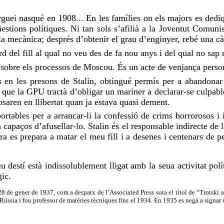
rguei
nasqué en 1908... En les famílies on els majors es dediq
stions polítiques. Ni tan sols s’afilià a la Joventut Comuni
 la mecànica; després d’obtenir el grau d’enginyer, rebé una cà
d del fill al qual no
veu
des de fa nou anys i del qual no sap
sobre els processos de Moscou. És un acte de venjança persona
 en les presons de Stalin, obtingué permís per a abandonar e
, que la
GPU
tractà d’obligar un mariner a declarar-se culpabl
osaren
en llibertat quan ja estava quasi dement.
ortables per a arrancar-li la confessió de crims horrorosos i 
capaços d’afusellar-lo. Stalin és el responsable indirecte de l
Ara es
prepara
a matar el meu fill i a desenes i centenars de p
seu destí està indissolublement lligat amb la seua activitat p
gic.
 28 de gener de 1937, com a despatx de l’Associated Press sota el títol de “Trotski a
ússia i fou professor de matèries tècniques fins el 1934. En 1935 es negà a signar u