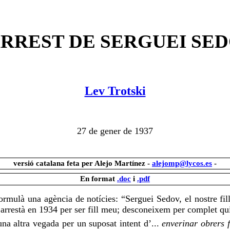
ARREST DE SERGUEI SE
Lev Trotski
27 de gener de 1937
versió catalana feta per Alejo Martínez -
alejomp@lycos.es
-
En format
.doc
i
.pdf
 formulà una agència
de notícies
: “
Serguei
Sedov
, el nostre f
’arrestà
en 1934 per ser fill meu; desconeixem per complet quin
una altra vegada per un suposat intent d’...
enverinar obrers 