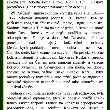
zákona sira Roberta Pecla z roku 1844 a 1845. Doslova
přetištěno z ‚Hansardových parlamentních debatʻ“].
25
Pařížským mírem
skončila krymská válka z let 1853—
1856. Mírovou smlouvu podepsali 30. března 1856 na
pařížském kongresu představitelé Francie, Anglie, Rakouska,
Sardinie, Pruska a Turecka na straně jedné, a Ruska na straně
druhé. Rusko, které ve válce utrpělo porážku, bylo nuceno
odstoupit ústí Dunaje a 4ást jižní Besarábie, zříci se
protektorátu nad podunajskými knížectvími a ochrany
křesťanských poddaných Turecka, souhlasit s neutralizací
Černého moře, která znamenala uzavření úžin pro cizí válečné
lodi, a přistoupit na ustanovení, kterým se Rusku a Turecku
zakazuje mít na Černém moři námořní arzenály a válečné
loďstvo; výměnou za Sevastopol a jiná města, jež dobyli
spojenci na Krymu, vrátilo Rusko Turecku Kars. I když
mirové podmínky byly pro Rusko těžké, přece se anglické a
rakouské diplomacii nepodařilo v plné míře uskutečnit své
agresívní záměry.
Jednou z okolností, jež měly vliv na průběh rozhovorů, byla
obratnost ruské diplomacie, které se podařilo využít anglo-
francouzských rozporů. Francie na kongresu nepodporovala
požadavky Anglie na odtržení Kavkazu od Ruska a