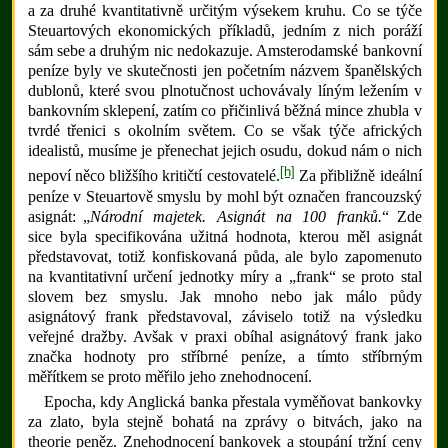
a za druhé kvantitativně určitým výsekem kruhu. Co se týče
Steuartových ekonomických příkladů, jedním z nich poráží
sám sebe a druhým nic nedokazuje. Amsterodamské bankovní
peníze byly ve skutečnosti jen početním názvem španělských
dublonů, které svou plnotučnost uchovávaly líným ležením v
bankovním sklepení, zatím co přičinlivá běžná mince zhubla v
tvrdé třenici s okolním světem. Co se však týče afrických
idealistů, musíme je přenechat jejich osudu, dokud nám o nich
[h]
nepoví něco bližšího kritičtí cestovatelé.
Za přibližně ideální
peníze v Steuartově smyslu by mohl být označen francouzský
asignát: „
Národní majetek. Asignát na 100 franků.
“ Zde
sice byla specifikována užitná hodnota, kterou měl asignát
představovat, totiž konfiskovaná půda, ale bylo zapomenuto
na kvantitativní určení jednotky míry a „frank“ se proto stal
slovem bez smyslu. Jak mnoho nebo jak málo půdy
asignátový frank představoval, záviselo totiž na výsledku
veřejné dražby. Avšak v praxi obíhal asignátový frank jako
značka hodnoty pro stříbrné peníze, a tímto stříbrným
měřítkem se proto měřilo jeho znehodnocení.
Epocha, kdy Anglická banka přestala vyměňovat bankovky
za zlato, byla stejně bohatá na zprávy o bitvách, jako na
theorie peněz. Znehodnocení bankovek a stoupání tržní ceny