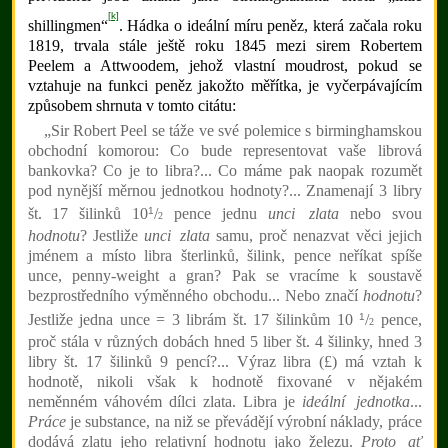
[k]
shillingmen“
. Hádka o ideální míru peněz, která začala roku
1819, trvala stále ještě roku 1845 mezi sirem Robertem
Peelem a Attwoodem, jehož vlastní moudrost, pokud se
vztahuje na funkci peněz jakožto měřítka, je vyčerpávajícím
způsobem shrnuta v tomto citátu:
„Sir Robert Peel se táže ve své polemice s birminghamskou
obchodní komorou: Co bude representovat vaše librová
bankovka? Co je to libra?... Co máme pak naopak rozumět
pod nynější měrnou jednotkou hodnoty?... Znamenají 3 libry
1
št. 17 šilinků 10
/
pence jednu
unci zlata
nebo svou
2
hodnotu
? Jestliže
unci zlata
samu, proč nenazvat věci jejich
jménem a místo libra šterlinků, šilink, pence neříkat spíše
unce, penny-weight a gran? Pak se vracíme k soustavě
bezprostředního výměnného obchodu... Nebo značí
hodnotu
?
1
Jestliže jedna unce = 3 librám št. 17 šilinkům 10
/
pence,
2
proč stála v různých dobách hned 5 liber št. 4 šilinky, hned 3
libry št. 17 šilinků 9 pencí?... Výraz libra (£) má vztah k
hodnotě, nikoli však k hodnotě fixované v nějakém
neměnném váhovém dílci zlata. Libra je
ideální jednotka
...
Práce
je substance, na niž se převádějí výrobní náklady, práce
dodává zlatu jeho relativní hodnotu jako železu.
Proto ať