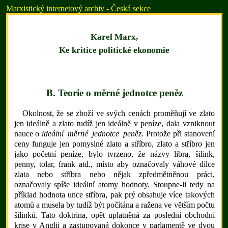
Marxistický internetový archiv - Česká sekce
Karel Marx,
Ke kritice politické ekonomie
B. Teorie o měrné jednotce peněz
Okolnost, že se zboží ve svých cenách proměňují ve zlato
jen ideálně a zlato tudíž jen ideálně v peníze, dala vzniknout
nauce o
ideální měrné jednotce peněz
. Protože při stanovení
ceny funguje jen pomyslné zlato a stříbro, zlato a stříbro jen
jako početní peníze, bylo tvrzeno, že názvy libra, šilink,
penny, tolar, frank atd., místo aby označovaly váhové dílce
zlata nebo stříbra nebo nějak zpředmětněnou práci,
označovaly spíše ideální atomy hodnoty. Stoupne-li tedy na
příklad hodnota unce stříbra, pak prý obsahuje více takových
atomů a musela by tudíž být počítána a ražena ve větším počtu
šilinků. Tato doktrina, opět uplatněná za poslední obchodní
krise v Anglii a zastupovaná dokonce v parlamentě ve dvou