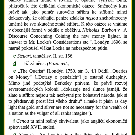
přikročit k této delikátní ekonomické otázce: Směnečný kurs
právě tak jako poměr surového stříbra ke stříbrné minci
dokazovaly, že obíhající peníze zdaleka
nejsou
znehodnoceny
úměrně ke své skutečné ztrátě stříbra. K této otázce se vrátíme
v obecnější formě v oddíle o oběživu.
Nicholas Barbon
v „A
Discourse Conceming Coining the new money lighter, in
answer to Mr. Locke's Considerations etc.“, Londýn 1696, se
marně pokoušel vlákat Locka na nebezpečnou půdu.
c
Steuart,
tamtéž,sv. II, str. 156.
d
— táž záměna.
(Pozn. red.)
e
„The Querist“ [Londýn 1750, str. 3, 4.] Oddíl „Queries
on Money“ [„Dotazy o penězích“] je ostatně duchaplný.
Mimo jiné podotýká Berkeley právem, že právě rozvoj
severoamerických kolonií „dokazuje nad slunce jasněji, že
zlato a stříbro nejsou tak nezbytné pro bohatství národa, jak si
to představují prosťáčci všeho druhu“ („make it plain as day
light that gold and silver are not so necessary for the wealth of
a nation as the vulgar of all ranks imagine“).
f
Cenou
tu míní reálný ekvivalent, jako angličtí ekonomičtí
spisovatelé XVII. století.
g
Steuart:
„An Inquiry into the Principles of Political