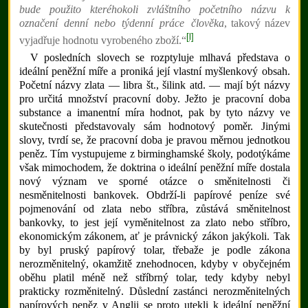
bude použito kteréhokoli zvláštního početního názvu k
označení denní nebo týdenní práce člověka
, takový název
[l]
vyjadřuje hodnotu vyrobeného zboží.“
V posledních slovech se rozptyluje mlhavá představa o
ideální peněžní míře a proniká její vlastní myšlenkový obsah.
Početní názvy zlata — libra št., šilink atd. — mají být názvy
pro určitá množství pracovní doby. Ježto je pracovní doba
substance a imanentní míra hodnot, pak by tyto názvy ve
skutečnosti představovaly sám hodnotový poměr. Jinými
slovy, tvrdí se, že pracovní doba je pravou měrnou jednotkou
peněz. Tím vystupujeme z birminghamské školy, podotýkáme
však mimochodem, že doktrina o ideální peněžní míře dostala
nový význam ve sporné otázce o směnitelnosti či
nesměnitelnosti bankovek. Obdrží-li papírové peníze své
pojmenování od zlata nebo stříbra, zůstává směnitelnost
bankovky, to jest její vyměnitelnost za zlato nebo stříbro,
ekonomickým zákonem, ať je právnický zákon jakýkoli. Tak
by byl pruský papírový tolar, třebaže je podle zákona
nerozměnitelný, okamžitě znehodnocen, kdyby v obyčejném
oběhu platil méně než stříbrný tolar, tedy kdyby nebyl
prakticky rozměnitelný. Důslední zastánci nerozměnitelných
papírových peněz v Anglii se proto utekli k ideální peněžní