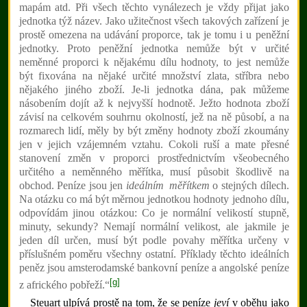
mapám atd. Při všech těchto vynálezech je vždy přijat jako
jednotka týž název. Jako užitečnost všech takových zařízení je
prostě omezena na udávání proporce, tak je tomu i u peněžní
jednotky. Proto peněžní jednotka nemůže být v určité
neměnné proporci k nějakému dílu hodnoty, to jest nemůže
být fixována na nějaké určité množství zlata, stříbra nebo
nějakého jiného zboží. Je-li jednotka dána, pak můžeme
násobením dojít až k nejvyšší hodnotě. Ježto hodnota zboží
závisí na celkovém souhrnu okolností, jež na ně působí, a na
rozmarech lidí, měly by být změny hodnoty zboží zkoumány
jen v jejich vzájemném vztahu. Cokoli ruší a mate přesné
stanovení změn v proporci prostřednictvím všeobecného
určitého a neměnného měřítka, musí působit škodlivě na
obchod. Peníze jsou jen
ideálním měřítkem
o stejných dílech.
Na otázku co má být měrnou jednotkou hodnoty jednoho dílu,
odpovídám jinou otázkou: Co je normální velikostí stupně,
minuty, sekundy? Nemají normální velikost, ale jakmile je
jeden díl určen, musí být podle povahy měřítka určeny v
příslušném poměru všechny ostatní. Příklady těchto ideálních
peněz jsou amsterodamské bankovní peníze a angolské peníze
[g]
z afrického pobřeží.“
Steuart ulpívá prostě na tom, že se peníze
jeví
v oběhu jako