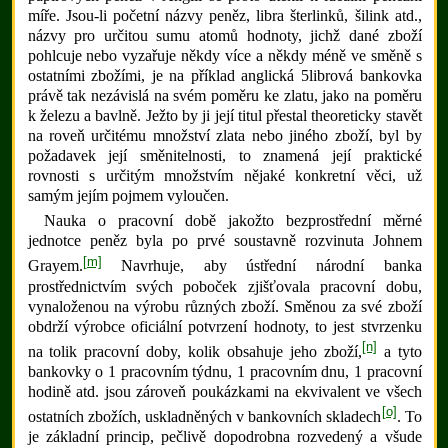
míře. Jsou-li početní názvy peněz, libra šterlinků, šilink atd.,
názvy pro určitou sumu atomů hodnoty, jichž dané zboží
pohlcuje nebo vyzařuje někdy více a někdy méně ve směně s
ostatními zbožími, je na příklad anglická 5librová bankovka
právě tak nezávislá na svém poměru ke zlatu, jako na poměru
k železu a bavlně. Ježto by ji její titul přestal theoreticky stavět
na roveň určitému množství zlata nebo jiného zboží, byl by
požadavek její směnitelnosti, to znamená její praktické
rovnosti s určitým množstvím nějaké konkretní věci, už
samým jejím pojmem vyloučen.
Nauka o pracovní době jakožto bezprostřední měrné
jednotce peněz byla po prvé soustavně rozvinuta Johnem
[m]
Grayem.
Navrhuje, aby ústřední národní banka
prostřednictvím svých poboček zjišťovala pracovní dobu,
vynaloženou na výrobu různých zboží. Směnou za své zboží
obdrží výrobce oficiální potvrzení hodnoty, to jest stvrzenku
[n]
na tolik pracovní doby, kolik obsahuje jeho zboží,
a tyto
bankovky o 1 pracovním týdnu, 1 pracovním dnu, 1 pracovní
hodině atd. jsou zároveň poukázkami na ekvivalent ve všech
[o]
ostatních zbožích, uskladněných v bankovních skladech
. To
je základní princip, pečlivě dopodrobna rozvedený a všude