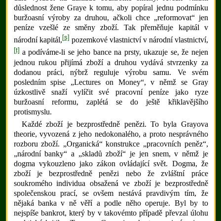
důslednost žene Graye k tomu, aby popíral jednu podmínku
buržoasní výroby za druhou, ačkoli chce „reformovat“ jen
peníze vzešlé ze směny zboží. Tak přeměňuje kapitál v
[s]
národní kapitál,
pozemkové vlastnictví v národní vlastnictví,
[t]
a podíváme-li se jeho bance na prsty, ukazuje se, že nejen
jednou rukou přijímá zboží a druhou vydává stvrzenky za
dodanou práci, nýbrž reguluje výrobu samu.
Ve svém
posledním spise „Lectures on Money“, v němž se Gray
úzkostlivě snaží vylíčit své pracovní peníze jako ryze
buržoasní reformu, zaplétá se do ještě křiklavějšího
protismyslu.
Každé zboží je bezprostředně penězi. To byla Grayova
theorie, vyvozená z jeho nedokonalého, a proto nesprávného
rozboru zboží. „Organická“ konstrukce „pracovních peněz“,
„národní banky“ a „skladů zboží“ je jen snem, v němž je
dogma vykouzleno jako zákon ovládající svět. Dogma, že
zboží je bezprostředně penězi nebo že zvláštní práce
soukromého individua obsažená ve zboží je bezprostředně
společenskou prací, se ovšem nestává pravdivým tím, že
nějaká banka v ně věří a podle něho operuje. Byl by to
nejspíše bankrot, který by v takovémto případě převzal úlohu