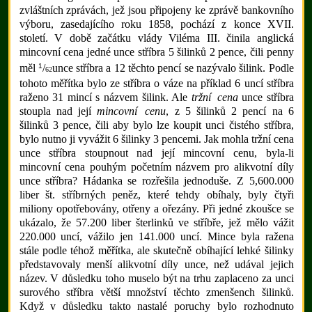
zvláštních zprávách, jež jsou připojeny ke zprávě bankovního
výboru, zasedajícího roku 1858, pochází z konce XVII.
století. V době začátku vlády Viléma III. činila anglická
mincovní cena jedné unce stříbra 5 šilinků 2 pence, čili penny
1
měl
/
unce stříbra a 12 těchto pencí se nazývalo šilink. Podle
62
tohoto měřítka bylo ze stříbra o váze na příklad 6 uncí stříbra
raženo 31 mincí s názvem šilink. Ale
tržní cena
unce stříbra
stoupla nad její
mincovní cenu
, z 5 šilinků 2 pencí na 6
šilinků 3 pence, čili aby bylo lze koupit unci čistého stříbra,
bylo nutno ji vyvážit 6 šilinky 3 pencemi. Jak mohla tržní cena
unce stříbra stoupnout nad její mincovní cenu, byla-li
mincovní cena pouhým početním názvem pro alikvotní díly
unce stříbra? Hádanka se rozřešila jednoduše. Z 5,600.000
liber št. stříbrných peněz, které tehdy obíhaly, byly čtyři
miliony opotřebovány, otřeny a ořezány. Při jedné zkoušce se
ukázalo, že 57.200 liber šterlinků ve stříbře, jež mělo vážit
220.000 uncí, vážilo jen 141.000 uncí. Mince byla ražena
stále podle téhož měřítka, ale skutečně obíhající lehké šilinky
představovaly menší alikvotní díly unce, než udával jejich
název. V důsledku toho muselo být na trhu zaplaceno za unci
surového stříbra větší množství těchto zmenšench šilinků.
Když v důsledku takto nastalé poruchy bylo rozhodnuto