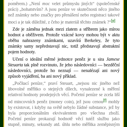
poměrem.) „Není
moc
velet průmyslu jiných“ (společenské
práci) „bohatstvím? A jsou peníze ve skutečnosti něco jiného
než známky nebo značky pro přenášení nebo registraci takové
[e]
moci a je tak důležité, z čeho je materiál těchto známek ?“
Zde je záměna jednak mezi zlatem a stříbrem jako mírou
hodnot a oběživem. Protože vzácné kovy mohou být v aktu
oběhu nahrazeny známkami, uzavírá Berkeley, že tyto
známky samy nepředstavují nic, totiž představují abstraktní
pojem hodnoty.
Učení o ideální měrné jednotce peněz je u sira
Jamese
Steuarta
tak plně rozvinuto, že jeho následovníci — bezděční
následovníci, protože ho neznají — nenalézají ani nový
způsob vyjádření, ba ani nový příklad.
„Počítací peníze,“ praví Steuart, „nejsou nic jiného než
libovolné měřítko o stejných dílech, vynalezené k měření
relativní hodnoty prodejných věcí. Početní peníze se zcela liší
[f]
od mincovních peněz (money coin), jež jsou cenou
mohly
by existovat, i kdyby na světě nebylo žádné substance, jež by
byla proporcionálním ekvivalentem pro všechna zboží.
Početní peníze prokazují hodnotě věcí tutéž službu jako
stupně, minuty, sekundy atd. úhlu nebo měřítka zeměpisným