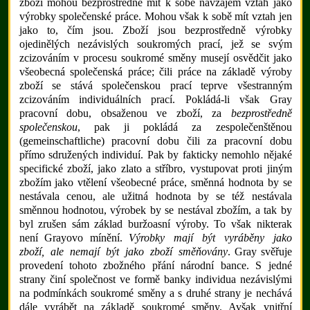
zboží mohou bezprostředně mít k sobě navzájem vztah jako
výrobky společenské práce. Mohou však k sobě mít vztah jen
jako to, čím jsou. Zboží jsou bezprostředně výrobky
ojedinělých nezávislých soukromých prací, jež se svým
zcizováním v procesu soukromé směny musejí osvědčit jako
všeobecná společenská práce; čili práce na základě výroby
zboží se stává společenskou prací teprve všestranným
zcizováním individuálních prací. Pokládá-li však Gray
pracovní dobu, obsaženou ve zboží, za
bezprostředně
společenskou
, pak ji pokládá za zespolečenštěnou
(gemeinschaftliche) pracovní dobu čili za pracovní dobu
přímo sdružených individuí. Pak by fakticky nemohlo nějaké
specifické zboží, jako zlato a stříbro, vystupovat proti jiným
zbožím jako vtělení všeobecné práce, směnná hodnota by se
nestávala cenou, ale užitná hodnota by se též nestávala
směnnou hodnotou, výrobek by se nestával zbožím, a tak by
byl zrušen sám základ buržoasní výroby. To však nikterak
není Grayovo mínění.
Výrobky mají být vyráběny jako
zboží, ale nemají být jako zboží směňovány
. Gray svěřuje
provedení tohoto zbožného přání národní bance. S jedné
strany činí společnost ve formě banky individua nezávislými
na podmínkách soukromé směny a s druhé strany je nechává
dále vyrábět na základě soukromé směny. Avšak vnitřní