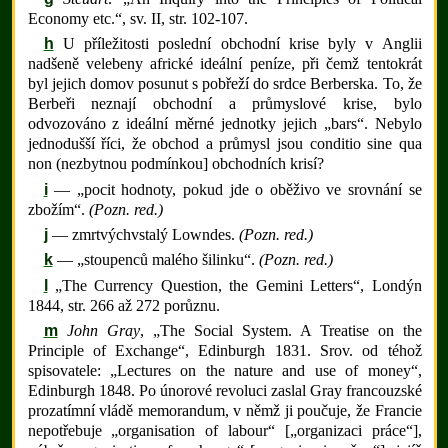
Economy etc.“, sv. II, str. 102-107.
h
U příležitosti poslední obchodní krise byly v Anglii
nadšeně velebeny africké ideální peníze, při čemž tentokrát
byl jejich domov posunut s pobřeží do srdce Berberska. To, že
Berbeři neznají obchodní a průmyslové krise, bylo
odvozováno z ideální měrné jednotky jejich „bars“. Nebylo
jednodušší říci, že obchod a průmysl jsou conditio sine qua
non (nezbytnou podmínkou] obchodních krisí?
i
— „pocit hodnoty, pokud jde o oběživo ve srovnání se
zbožím“.
(Pozn. red.)
j
— zmrtvýchvstalý Lowndes.
(Pozn. red.)
k
— „stoupenců malého šilinku“.
(Pozn. red.)
l
„The Currency Question, the Gemini Letters“, Londýn
1844, str. 266 až 272 porůznu.
m
John Gray
, „The Social System. A Treatise on the
Principle of Exchange“, Edinburgh 1831. Srov. od téhož
spisovatele: „Lectures on the nature and use of money“,
Edinburgh 1848. Po únorové revoluci zaslal Gray francouzské
prozatímní vládě memorandum, v němž ji poučuje, že Francie
nepotřebuje „organisation of labour“ [„organizaci práce“],