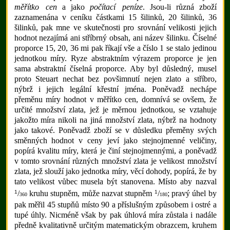
měřítko cen
a jako
počítací peníze
. Jsou-li různá zboží
zaznamenána v ceníku částkami 15 šilinků, 20 šilinků, 36
šilinků, pak mne ve skutečnosti pro srovnání velikosti jejich
hodnot nezajímá ani stříbrný obsah, ani název šilinku. Číselné
proporce 15, 20, 36 mi pak říkají vše a číslo 1 se stalo jedinou
jednotkou míry. Ryze abstraktním výrazem proporce je jen
sama abstraktní číselná proporce. Aby byl důsledný, musel
proto Steuart nechat bez povšimnutí nejen zlato a stříbro,
nýbrž i jejich legální křestní jména. Poněvadž nechápe
přeměnu míry hodnot v měřítko cen, domnívá se ovšem, že
určité množství zlata, jež je měrnou jednotkou, se vztahuje
jakožto míra nikoli na jiná množství zlata, nýbrž na hodnoty
jako takové. Poněvadž zboží se v důsledku přeměny svých
směnných hodnot v ceny jeví jako stejnojmenné veličiny,
popírá kvalitu míry, která je činí stejnojmennými, a poněvadž
v tomto srovnání různých množství zlata je velikost množství
zlata, jež slouží jako jednotka míry, věcí dohody, popírá, že by
tato velikost vůbec musela být stanovena. Místo aby nazval
1
1
/
kruhu stupněm, může nazvat stupněm
/
; pravý úhel by
360
180
pak měřil 45 stupňů místo 90 a příslušným způsobem i ostré a
tupé úhly. Nicméně však by pak úhlová míra zůstala i nadále
předně kvalitativně určitým matematickým obrazcem, kruhem