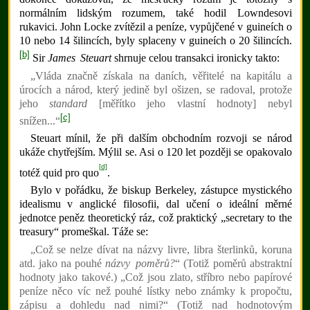
normálním lidským rozumem, také hodil Lowndesovi
rukavici. John Locke zvítězil a peníze, vypůjčené v guineích o
10 nebo 14 šilincích, byly splaceny v guineích o 20 šilincích.
[b]
Sir
James Steuart
shrnuje celou transakci ironicky takto:
„Vláda značně získala na daních, věřitelé na kapitálu a
úrocích a národ, který jedině byl ošizen, se radoval, protože
jeho
standard
[měřítko jeho vlastní hodnoty] nebyl
[c]
snížen...“
Steuart mínil, že při dalším obchodním rozvoji se národ
ukáže chytřejším. Mýlil se. Asi o 120 let později se opakovalo
[d]
totéž quid pro quo
.
Bylo v pořádku, že biskup Berkeley, zástupce mystického
idealismu v anglické filosofii, dal učení o ideální měrné
jednotce peněz theoretický ráz, což praktický „secretary to the
treasury“ promeškal. Táže se:
„Což se nelze dívat na názvy livre, libra šterlinků, koruna
atd. jako na pouhé
názvy poměrů?
“ (Totiž poměrů abstraktní
hodnoty jako takové.) „Což jsou zlato, stříbro nebo papírové
peníze něco víc než pouhé lístky nebo známky k propočtu,
zápisu a dohledu nad nimi?“ (Totiž nad hodnotovým