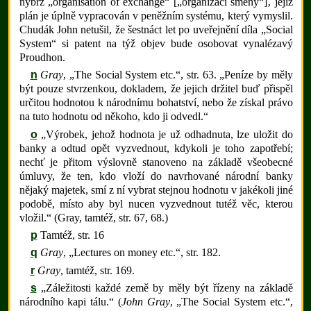
nýbrž „organisation of exchange“ [„organizaci směny“]‚ jejíž
plán je úplně vypracován v peněžním systému, který vymyslil.
Chudák John netušil, že šestnáct let po uveřejnění díla „Social
System“ si patent na týž objev bude osobovat vynalézavý
Proudhon.
n
Gray
, „The Social System etc.“, str. 63. „Peníze by měly
být pouze stvrzenkou, dokladem, že jejich držitel buď přispěl
určitou hodnotou k národnímu bohatství, nebo že získal právo
na tuto hodnotu od někoho, kdo ji odvedl.“
o
„Výrobek, jehož hodnota je už odhadnuta, lze uložit do
banky a odtud opět vyzvednout, kdykoli je toho zapotřebí;
nechť je přitom výslovně stanoveno na základě všeobecné
úmluvy, že ten, kdo vloží do navrhované národní banky
nějaký majetek, smí z ní vybrat stejnou hodnotu v jakékoli jiné
podobě, místo aby byl nucen vyzvednout tutéž věc, kterou
vložil.“ (Gray, tamtéž, str. 67, 68.)
p
Tamtéž, str. 16
q
Gray
, „Lectures on money etc.“, str. 182.
r
Gray
, tamtéž, str. 169.
s
„Záležitosti každé země by měly být řízeny na základě
národního kapi tálu.“ (
John Gray
, „The Social System etc.“,