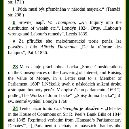
str. 171.)
t
„Půda musí být přeměněna v národní majetek.“ (Tamtéž,
str. 298.)
u
Srovnej např.
W. Thompson
, „An Inquiry into the
distribution of wealth etc.“, Londýn 1824,
Bray
, „Labour‘s
wrongs and Labour‘s remedy“, Leeds 1839.
v
Za příručku této melodramatické teorie peněz lze
považovat dilo
Alfréda Darimona
„De la réforme des
banques“, Paříž 1856.
23
Marx cituje práci Johna Locka „Some Considerations
on the Consequences of the Lowering of Interest, and Raising
the Value of Money. In a Letter sent to a Member of
Parliament, 169ľ‘ [„Několik úvah o následcích snížení úroků
a stoupání hodnoty peněz. V dopise členu parlamentu, 1691“],
podle „The Works of John Locke“ [„Spisy Johna Locka“], 4.
sv., sedmé vydání, Londýn 1768.
24
Tento názor
lorda Castlereagha
je obsažen v „Debates
in the House of Commons on Sir R. Peel‘s Bank Bills of 1844
and 1845. Reprinted verbatim from ‚Hansard‘s Parliamentary
Debates‘“, [„Parlamentní debaty o návrzích bankovního