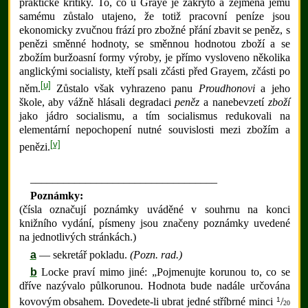
praktické kritiky.
To, co u Graye je zakryto a zejména jemu
samému zůstalo utajeno, že totiž pracovní peníze jsou
ekonomicky zvučnou frází pro zbožné přání zbavit se peněz, s
penězi směnné hodnoty, se směnnou hodnotou zboží a se
zbožím buržoasní formy výroby, je přímo vysloveno několika
anglickými socialisty, kteří psali zčásti před Grayem, zčásti po
[u]
něm.
Zůstalo však vyhrazeno panu
Proudhonovi
a jeho
škole, aby vážně hlásali degradaci
peněz
a nanebevzetí
zboží
jako jádro socialismu, a tím socialismus redukovali na
elementární nepochopení nutné souvislosti mezi zbožím a
[v]
penězi.
__________________________________
Poznámky:
(čísla označují poznámky uváděné v souhrnu na konci
knižního vydání, písmeny jsou značeny poznámky uvedené
na jednotlivých stránkách.)
a
— sekretář pokladu.
(Pozn. rad.)
b
Locke praví mimo jiné: „Pojmenujte korunou to, co se
dříve nazývalo půlkorunou. Hodnota bude nadále určována
1
kovovým obsahem. Dovedete-li ubrat jedné stříbrné minci
/
20