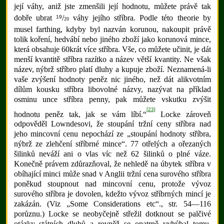
její váhy, aniž jste zmenšili její hodnotu, můžete právě tak
19
dobře ubrat
/
váhy jejího stříbra. Podle této theorie by
20
musel farthing, kdyby byl nazván korunou, nakoupit právě
tolik koření, hedvábí nebo jiného zboží jako korunová mince,
která obsahuje 60krát více stříbra. Vše, co můžete učinit, je dát
menší kvantitě stříbra razítko a název větší kvantity. Ne však
název, nýbrž stříbro platí dluhy a kupuje zboží. Neznamená-li
vaše zvýšení hodnoty peněz nic jiného, než dát alikvotním
dílům kousku stříbra libovolné názvy, nazývat na příklad
osminu unce stříbra penny, pak můžete vskutku zvýšit
[23]
hodnotu peněz tak, jak se vám líbí.“
Locke zároveň
odpověděl Lowndesovi, že stoupání tržní ceny stříbra nad
jeho mincovní cenu nepochází ze „stoupání hodnoty stříbra,
nýbrž ze zlehčení stříbrné mince“. 77 otřelých a ořezaných
šilinků neváží ani o vlas víc než 62 šilinků o plné váze.
Konečně právem zdůrazňoval, že nehledě na úbytek stříbra v
obíhající minci může snad v Anglii tržní cena surového stříbra
poněkud stoupnout nad mincovní cenu, protože vývoz
surového stříbra je dovolen, kdežto vývoz stříbrných mincí je
zakázán. (Viz „Some Considerations etc“., str. 54—116
porůznu.) Locke se neobyčejně střežil dotknout se palčivé
otázky státních dluhů a rovněž se opatrně vyhýbal tomu,