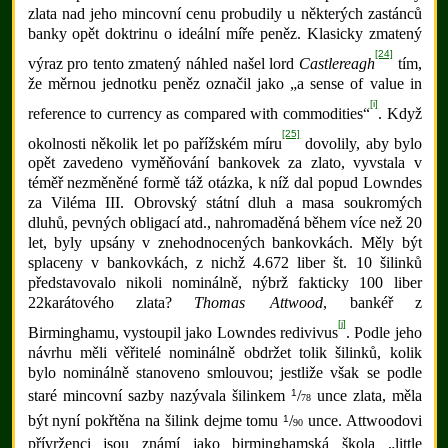
zlata nad jeho mincovní cenu probudily u některých zastánců
banky opět doktrinu o ideální míře peněz. Klasicky zmatený
[24]
výraz pro tento zmatený náhled našel lord
Castlereagh
tím,
že měrnou jednotku peněz označil jako „a sense of value in
[i]
reference to currency as compared with commodities“
. Když
[25]
okolnosti několik let po pařížském míru
dovolily, aby bylo
opět zavedeno vyměňování bankovek za zlato, vyvstala v
téměř nezměněné formě táž otázka, k níž dal popud Lowndes
za Viléma III. Obrovský státní dluh a masa soukromých
dluhů, pevných obligací atd., nahromaděná během více než 20
let, byly upsány v znehodnocených bankovkách. Měly být
splaceny v bankovkách, z nichž 4.672 liber št. 10 šilinků
představovalo nikoli nominálně, nýbrž fakticky 100 liber
22karátového zlata?
Thomas Attwood
, bankéř z
[j]
Birminghamu, vystoupil jako Lowndes redivivus
. Podle jeho
návrhu měli věřitelé nominálně obdržet tolik šilinků, kolik
bylo nominálně stanoveno smlouvou; jestliže však se podle
1
staré mincovní sazby nazývala šilinkem
/
unce zlata, měla
78
1
být nyní pokřtěna na šilink dejme tomu
/
unce. Attwoodovi
90
přívrženci jsou známí jako birminghamská škola „little