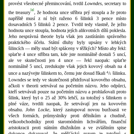
provést všeobecné přemincování, tvrdil
Lowndes
, secretary to
[a]
the treasury
, že hodnota unce stříbra prý stoupla a že proto
napříště musí z ní být raženo 6 šilinků 3 pence místo
dosavadních 5 šilinků 2 pence. Tvrdil tedy vlastně, že ježto
hodnota unce stoupla, hodnota jejích alikvotních dílů poklesla.
Jeho nesprávná theorie byla však jen zastíráním správného
praktického účelu. Státní dluhy byly upsány v lehkých
šilincích — měly snad být spláceny v těžkých? Místo aby řekl:
splaťte 4 unce stříbra tam, kde jste nominálně dostali 5 uncí,
ale ve skutečnosti jen 4 unce — řekl naopak: splaťte
nominálně 5 uncí, zredukujte však jejich kovový obsah na 4
4
unce a nazývejte šilinkem to, čemu jste dosud říkali
/
šilinku.
5
Lowndes se tedy ve skutečnosti přidržoval kovového obsahu,
ačkoli v theorii setrvával na početním názvu. Jeho odpůrci,
kteří setrvávali pouze na početním názvu a prohlašovali proto
šilink, který byl o 25 až 30% lehčí, za totožný s šilinkem o
plné váze, tvrdili naopak, že setrvávají jen na kovovém
obsahu.
John Locke
, který zastupoval novou buržoasii ve
všech formách, průmyslníky proti dělníkům a chudině,
velkoobchodníky proti staromódním lichvářům, finanční
aristokracii proti státním dlužníkům a ve zvláštním spise
dokonce dokazoval, že měšťácký rozum je totožný s