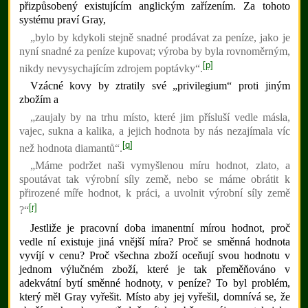
přizpůsobený existujícím anglickým zařízením. Za tohoto
systému praví Gray,
„bylo by kdykoli stejně snadné prodávat za peníze, jako je
nyní snadné za peníze kupovat; výroba by byla rovnoměrným,
[p]
nikdy nevysychajícím zdrojem poptávky“.
Vzácné kovy by ztratily své „privilegium“ proti jiným
zbožím a
„zaujaly by na trhu místo, které jim přísluší vedle másla,
vajec, sukna a kalika, a jejich hodnota by nás nezajímala víc
[q]
než hodnota diamantů“.
„Máme podržet naši vymyšlenou míru hodnot, zlato, a
spoutávat tak výrobní síly země, nebo se máme obrátit k
přirozené míře hodnot, k práci, a uvolnit výrobní síly země
[r]
?“
Jestliže je pracovní doba imanentní mírou hodnot, proč
vedle ní existuje jiná vnější míra? Proč se směnná hodnota
vyvíjí v cenu? Proč všechna zboží oceňují svou hodnotu v
jednom výlučném zboží, které je tak přeměňováno v
adekvátní bytí směnné hodnoty, v peníze? To byl problém,
který měl Gray vyřešit. Místo aby jej vyřešil, domnívá se, že