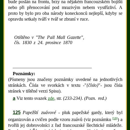
bude poslán na frontu, brzy na nějakém francouzském bojišti
nebo při přenocování pod mrazivým nebem vystřízliví. A
proto by bylo pro oba národy koneckonců nejlepší, kdyby se
opravdu setkaly tváří v tvář se zbraní v ruce.
Otištěno v "The Pall Mall Gazette",
čís. 1830 z 24. prosince 1870
__________________________________
Poznámky:
(Písmeny jsou značeny poznámky uvedené na jednotlivých
stránkách. Čísla ve svorkách v textu -"
{číslo}
"- jsou čísla
stránek v tištěné verzi Spisu).
a
Viz tento svazek
zde
, str.
{233-234}
.
(Pozn. red.)
125
Papežští zuávové
- pluk papežské gardy, který byl
[16]
organizován a cvičen podle vzoru zuávů (viz poznámku
) a
tvořili jej dobrovolníci z řad francouzské šlechtické mládeže.