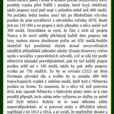
postihly vojska před Paříží i armády, které kryjí obklíčení,
takže prapory nyní jistě mají v průměru méně než 400 mužů.
Na počátku ledna budou moci být po tříměsíčním výcviku
posláni do pole nováčkové z odvodního ročníku 1870. Bude
jich asi 110 000 a na prapor z nich připadne o něco méně než
300 mužů. Dozvídáme se nyní, že část z nich už projela
Nancy a že nové oddíly přicházejí každý den; prapory tak
brzy mohou znovu dosáhnout počtu asi 650 mužů.Jestliže
skutečně byl použitelný zbytek dosud nevycvičených
mladších příslušníků náhradní zálohy (Ersatz-Reserve) cvičen
spolu s nováčky z pravidelných odvodů, což se zdá být podle
některých náznaků pravděpodobné, pak by byl každý prapor
posílen ještě asi o 100 mužů, takže by pak měly prapory
vcelku po 750 mužích. To by se rovnalo
{252}
asi třem
čtvrtinám původní síly a tvořilo by to armádu 480 000
bojeschopných vojáků z miliónu mužů, kteří byli z Německa
posláru na frontu. To znamená, že o něco víc než polovina
těch, kdo opustili Německo s řadovými pluky nebo se k nim
později připojili, byla zabita nebo vyřazena ze služby za méně
než čtyři měsíce. Kdyby se to snad někomu zdálo
nepravděpodobné, ať si porovná ztráty z dřívějších tažení,
například z let 1813 a 1814, a ať uváží, že nepřetržité dlouhé a