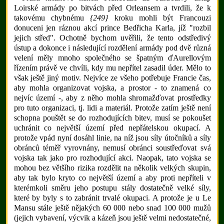
Loirské armády po bitvách před Orleansem a tvrdili, že k
takovému chybnému
{249}
kroku mohli být Francouzi
donuceni jen ráznou akcí prince Bedřicha Karla, jíž "rozbil
jejich střed". Ochotně bychom uvěřili, že tento odstředivý
ústup a dokonce i následující rozdělení armády pod dvě různá
velení měly mnoho společného se špatným ďAurellovým
řízením právě ve chvíli, kdy mu nepřítel zasadil úder. Mělo to
však ještě jiný motiv. Nejvíce ze všeho potřebuje Francie čas,
aby mohla organizovat vojska, a prostor - to znamená co
nejvíc území -, aby z něho mohla shromažďovat prostředky
pro tuto organizaci, tj. lidi a materiál. Protože zatím ještě není
schopna pouštět se do rozhodujících bitev, musí se pokoušet
uchránit co největší území před nepřátelskou okupací. A
protože vpád nyní dosáhl linie, na níž jsou síly útočníků a síly
obránců téměř vyrovnány, nemusí obránci soustřeďovat svá
vojska tak jako pro rozhodující akci. Naopak, tato vojska se
mohou bez většího rizika rozdělit na několik velkých skupin,
aby tak bylo kryto co největší území a aby proti nepříteli v
kterémkoli směru jeho postupu stály dostatečně velké síly,
které by byly s to zabránit trvalé okupaci. A protože je u Le
Mansu stále ještě nějakých 60 000 nebo snad 100 000 mužů
(jejich vybavení, výcvik a kázeň jsou ještě velmi nedostatečné,