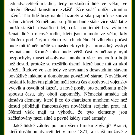
jednadvacetiletí mladíci, tedy nezkušení lidé ve věku, ve
kterém tělesná konstituce zvlášť těžce snáší obtíže zimního
tažení. Tito lidé brzy naplní lazarety a síla praporů se znovu
začne ztrácet. Zeměbrana se přitom bude stále více skládat z
mužů starších dvaatřiceti let, což jsou téměř bez výjimky
ženatí lidé a otcové rodin, kteří jsou mimoto ve věku, kdy
táboření pod širým nebem za chladného či vlhkého počasí
bude mít téměř určitě za následek rychlý a hromadný výskyt
revmatismu. Kromě toho bude větší část zeměbrany nyní
bezpochyby muset absolvovat mnohem více pochodů a bojů
než dosud, protože se rozšířilo území, které bude mít za úkol
střežit. Řadové vojsko tedy ve srovnání s dosavadním stavem
povážlivě mládne a domobrana povážlivě stárne. Nováčkové
poslaní k řadovým plukům měli sotva čas absolvovat vojenský
výcvik a osvojit si kázeň, a nové posily pro zeměbranu měly
spoustu času, aby obojí zapomněly. Německá armáda tak
dostává elementy, které ji co do charakteru mnohem více než
dosud přibližují francouzským nováčkům stojícím proti ní.
Němci však mají tu výhodu, že tyto elementy jsou
začleňovány mezi silné a pevné kádry staré armády.
Jaké lidské zálohy po tom všem Prusku zbývají? Branci,
kteří dosáhnou dvaceti let v roce 1871, a starší mužové z