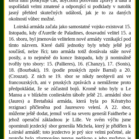
která nám poskytuje čas, abychom porovnali zprávy a data a
uspořádali velmi zmatené a odporující si podklady v natolik
jasný přehled skutečných událostí, jak je to za daných
okolností vůbec možné.
Loirská armáda začala jako samostatné vojsko existovat 15.
listopadu, kdy ďAurelle de Paladines, dosavadní velitel 15. a
16. sboru, byl jmenován velitelem nové armády vznikající pod
tímto názvem. Které další jednotky byly tehdy ještě její
součástí, nelze říci; tato armáda totiž dostávala stále nové
posily, a to nejméně do konce listopadu, kdy ji nominálně
tvořily tyto sbory: 15. (Pallieres), 16. (Chanzy), 17. (Sonis),
18. (Bourbaki), 19. (podle pruských zpráv Barral) a 20.
(Crouzat). Z nich se 19. sbor se nikdy neobjevil ani ve
francouzských, ani v pruských zprávách a nemůžeme proto
předpokládat, že se zúčastnil bojů. Kromě toho byly u Le
Mansu a v blízkém conlieském táboře ještě 21. armádní sbor
(Jaures) a Bretaňská armáda, která byla po Kératryho
rezignaci přičleněna pod Jauresovo velení. A 22. sbor,
můžeme ještě dodat, jemuž velí na severu generál Faidherbe a
jehož operační základnou je Lille. Ve svém výčtu jsme
opominuli jezdecký sbor generála Michela, který je přidělen k
Loirské armádě; toto jezdectvo je prý sice velmi početné, ale
protože bylo zformováno teprve nedávno a jeho mužstvo je