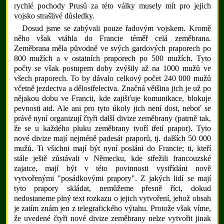
rychlé pochody Prusů za této války musely mít pro jejich
vojsko strašlivé důsledky.
Dosud jsme se zabývali pouze řadovým vojskem. Kromě
něho však vtáhla do Francie téměř celá zeměbrana.
Zeměbrana měla původně ve svých gardových praporech po
800 mužích a v ostatních praporech po 500 mužích. Tyto
počty se však postupem doby zvýšily až na 1000 mužů ve
všech praporech. To by dávalo celkový počet 240 000 mužů
včetně jezdectva a dělostřelectva. Značná většina jich je už po
nějakou dobu ve Francii, kde zajišťuje komunikace, blokuje
pevnosti atd. Ale ani pro tyto úkoly jich není dost, neboť se
právě nyní organizují čtyři další divize zeměbrany (patrně tak,
že se u každého pluku zeměbrany tvoří třetí prapor). Tyto
nové divize mají nejméně padesát praporů, tj. dalších 50 000
mužů. Ti všichni mají být nyní posláni do Francie; ti, kteří
stále ještě zůstávali v Německu, kde střežili francouzské
zajatce, mají být v této povinnosti vystřídáni nově
vytvořenými "posádkovými prapory". Z jakých lidí se mají
tyto prapory skládat, nemůžeme přesně říci, dokud
nedostaneme plný text rozkazu o jejich vytvoření, jehož obsah
je zatím znám jen z telegrafického výtahu. Protože však víme,
že uvedené čtyři nové divize zeměbrany nelze vytvořit jinak