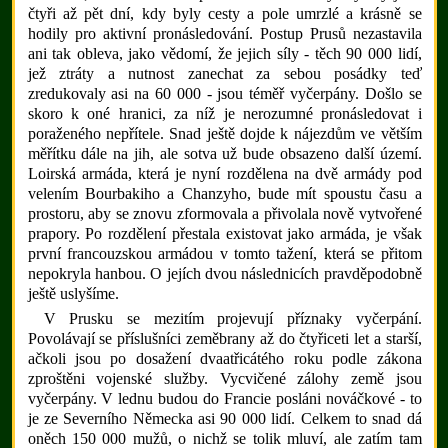
čtyři až pět dní, kdy byly cesty a pole umrzlé a krásně se
hodily pro aktivní pronásledování. Postup Prusů nezastavila
ani tak obleva, jako vědomí, že jejich síly - těch 90 000 lidí,
jež ztráty a nutnost zanechat za sebou posádky teď
zredukovaly asi na 60 000 - jsou téměř vyčerpány. Došlo se
skoro k oné hranici, za níž je nerozumné pronásledovat i
poraženého nepřítele. Snad ještě dojde k nájezdům ve větším
měřítku dále na jih, ale sotva už bude obsazeno další území.
Loirská armáda, která je nyní rozdělena na dvě armády pod
velením Bourbakiho a Chanzyho, bude mít spoustu času a
prostoru, aby se znovu zformovala a přivolala nově vytvořené
prapory. Po rozdělení přestala existovat jako armáda, je však
první francouzskou armádou v tomto tažení, která se přitom
nepokryla hanbou. O jejích dvou následnicích pravděpodobně
ještě uslyšíme.
V Prusku se mezitím projevují příznaky vyčerpání.
Povolávají se příslušníci zeměbrany až do čtyřiceti let a starší,
ačkoli jsou po dosažení dvaatřicátého roku podle zákona
zproštěni vojenské služby. Vycvičené zálohy země jsou
vyčerpány. V lednu budou do Francie posláni nováčkové - to
je ze Severního Německa asi 90 000 lidí. Celkem to snad dá
oněch 150 000 mužů, o nichž se tolik mluví, ale zatím tam