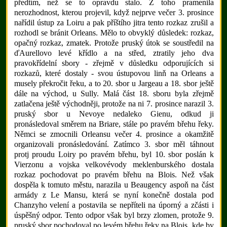
předtím, než se to opravdu stalo. Z toho pramenila
nerozhodnost, kterou projevil, když nejprve večer 3. prosince
nařídil ústup za Loiru a pak příštího jitra tento rozkaz zrušil a
rozhodl se bránit Orleans. Mělo to obvyklý důsledek: rozkaz,
opačný rozkaz, zmatek. Protože pruský útok se soustředil na
ďAurellovo levé křídlo a na střed, ztratily jeho dva
pravokřídelní sbory - zřejmě v důsledku odporujících si
rozkazů, které dostaly - svou ústupovou linň na Orleans a
musely překročit řeku, a to 20. sbor u Jargeau a 18. sbor ještě
dále na východ, u Sully. Malá část 18. sboru byla zřejmě
zatlačena ještě východněji, protože na ni 7. prosince narazil 3.
pruský sbor u Nevoye nedaleko Gienu, odkud ji
pronásledoval směrem na Briare, stále po pravém břehu řeky.
Němci se zmocnili Orleansu večer 4. prosince a okamžitě
organizovali pronásledování. Zatímco 3. sbor měl táhnout
protj proudu Loiry po pravém břehu, byl 10. sbor poslán k
Vierzonu a vojska velkovévody meklenburského dostala
rozkaz pochodovat po pravém břehu na Blois. Než však
dospěla k tomuto městu, narazila u Beaugency aspoň na část
armády z Le Mansu, která se nyní konečně dostala pod
Chanzyho velení a postavila se nepříteli na úporný a zčásti i
úspěšný odpor. Tento odpor však byl brzy zlomen, protože 9.
pruský sbor pochodoval po levém břehu řeky na Blois, kde by