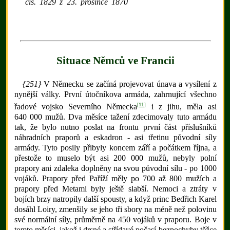
čís. 1829 z 23. prosince 1870
Situace Němců ve Francii
{251}
V Německu se začíná projevovat únava a vysílení z
nynější války. První útočníkova armáda, zahrnující všechno
[11]
řadové vojsko Severního Německa
i z jihu, měla asi
640 000 mužů. Dva měsíce tažení zdecimovaly tuto armádu
tak, že bylo nutno poslat na frontu první část příslušníků
náhradních praporů a eskadron - asi třetinu původní síly
armády. Tyto posily přibyly koncem září a počátkem října, a
přestože to muselo být asi 200 000 mužů, nebyly polní
prapory ani zdaleka doplněny na svou původní sílu - po 1000
vojáků. Prapory před Paříží měly po 700 až 800 mužích a
prapory před Metami byly ještě slabší. Nemoci a ztráty v
bojích brzy natropily další spousty, a když princ Bedřich Karel
dosáhl Loiry, zmenšily se jeho tři sbory na méně než polovinu
své normální síly, průměrně na 450 vojáků v praporu. Boje v
tomto měsíci, jakož i drsné a střídavé počasí bezpochyby těžce