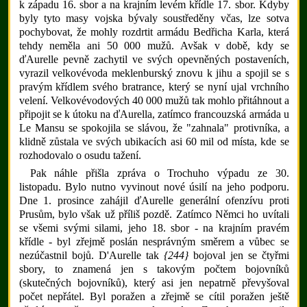
k západu 16. sbor a na krajním levém křídle 17. sbor. Kdyby
byly tyto masy vojska bývaly soustředěny včas, lze sotva
pochybovat, že mohly rozdrtit armádu Bedřicha Karla, která
tehdy neměla ani 50 000 mužů. Avšak v době, kdy se
ďAurelle pevně zachytil ve svých opevněných postaveních,
vyrazil velkovévoda meklenburský znovu k jihu a spojil se s
pravým křídlem svého bratrance, který se nyní ujal vrchního
velení. Velkovévodových 40 000 mužů tak mohlo přitáhnout a
připojit se k útoku na ďAurella, zatímco francouzská armáda u
Le Mansu se spokojila se slávou, že "zahnala" protivníka, a
klidně zůstala ve svých ubikacích asi 60 mil od místa, kde se
rozhodovalo o osudu tažení.
Pak náhle přišla zpráva o Trochuho výpadu ze 30.
listopadu. Bylo nutno vyvinout nové úsilí na jeho podporu.
Dne 1. prosince zahájil ďAurelle generální ofenzívu proti
Prusům, bylo však už příliš pozdě. Zatímco Němci ho uvítali
se všemi svými silami, jeho 18. sbor - na krajním pravém
křídle - byl zřejmě poslán nesprávným směrem a vůbec se
nezúčastnil bojů. D'Aurelle tak
{244}
bojoval jen se čtyřmi
sbory, to znamená jen s takovým počtem bojovníků
(skutečných bojovníků), který asi jen nepatrně převyšoval
počet nepřátel. Byl poražen a zřejmě se cítil poražen ještě