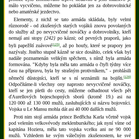
málo vycvičeno, můžeme ho pokládat jen za dobrovolnické
nebo amatérské jezdectvo.
Elementy, z nichž se tato armáda skládala, byly velmi
různorodé - od zkušených starých vojáků znovu povolaných
do služby až po nevycvičené nováčky a dobrovolníky, kteří
nemají ani stopy
{242}
po kázni; od pevných praporů, jako
[125]
byli papežští zuávové
, až po houfy, které se prapory jen
nazývaly. Jistého stupně kázně se sice dosáhlo, celek však byl
nadále poznamenán velikým spěchem, s nímž byla armáda
formována. "Kdyby byla měla tato armáda o čtyři týdny více
času na přípravu, byla by strašným protivníkem," - prohlásili
[126]
němečtí důstojníci, kteří se s ní seznámili na bojišti.
Odpočítáme-li všechny ony naprosto nevycvičené nováčky,
kteří se jen pletli do cesty, můžeme odhadnout všecb pět
ďAurellových bojeschopných sborů (kromě 19.) asi na
120 000 až 130 000 mužů, zasluhujících si názvu bojovníci.
Vojska u Le Mansu mohla dát asi 40 000 dalších mužů.
Proti nim stojí armáda prince Bedřicha Karla včetně vojsk
pod velením velkovévody meklenburského; jak nyní víme od
kapitána Hoziera, měla tato vojska vcelku ani ne 90 000
mužů. Vzhledem ke svým válečným zkušenostem, ke své