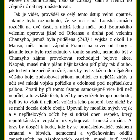
Morée na Saint-Calais; nato se Chanzy stáhl a Němci ho
zřejmě už dál nepronásledovali.
Jak je vidět, prováděl se celý tento ústup velmi opatrně.
Jakmile bylo rozhodnuto, že se má stará Loirská armáda
rozdělit na dvě části, z nichž jedna měla pod Bourbakiho
velením operovat jižně od Orleansu a druhá pod velením
Chanzyho, jemuž byla přidělena
{248}
i vojska z okolí Le
Mansu, měla bránit západní Francii na sever od Loiry -
jakmile tedy bylo rozhodnuto v tomto smyslu, nemohlo být v
Chanzyho zájmu provokovat rozhodující bojové akce.
Naopak, musel mít v plánu hájit každou píď půdy tak dlouho,
jak to bylo bezpečně možné, aniž by byl zatažen do nějakého
většího boje, způsobovat přitom nepříteli co nejtěžší ztráty a
učit svá mladá vojska pořádku a odolnosti pod nepřátelskou
palbou. Ztratil by při tomto ústupu samozřejmě více lidí než
nepřítel, a to zvláště těch, kteří by nevydrželi tempo pochodu,
byli by to však ti nejhorší vojáci z jeho praporů, bez nichž by
se mohl docela dobře obejít. Upevnil by morálku svých vojsk
a v nepřítelových očích by si udržel onen respekt, který
republikánským vojskům už vybojovala Loirská armáda. A
brzy by dospěl k bodu, kde by se pronásledovatelé, oslabení
ztrátami v bitvách, nemocemi a vyčleňováním oddílů
zanechaných na zásobovacích cestách, museli buď vzdát