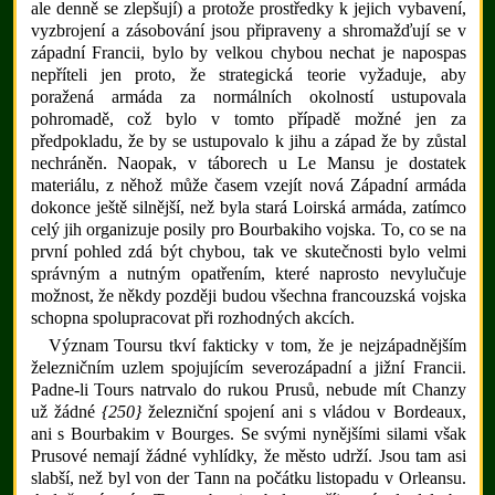
ale denně se zlepšují) a protože prostředky k jejich vybavení,
vyzbrojení a zásobování jsou připraveny a shromažďují se v
západní Francii, bylo by velkou chybou nechat je napospas
nepříteli jen proto, že strategická teorie vyžaduje, aby
poražená armáda za normálních okolností ustupovala
pohromadě, což bylo v tomto případě možné jen za
předpokladu, že by se ustupovalo k jihu a západ že by zůstal
nechráněn. Naopak, v táborech u Le Mansu je dostatek
materiálu, z něhož může časem vzejít nová Západní armáda
dokonce ještě silnější, než byla stará Loirská armáda, zatímco
celý jih organizuje posily pro Bourbakiho vojska. To, co se na
první pohled zdá být chybou, tak ve skutečnosti bylo velmi
správným a nutným opatřením, které naprosto nevylučuje
možnost, že někdy později budou všechna francouzská vojska
schopna spolupracovat při rozhodných akcích.
Význam Toursu tkví fakticky v tom, že je nejzápadnějším
železničním uzlem spojujícím severozápadní a jižní Francii.
Padne-li Tours natrvalo do rukou Prusů, nebude mít Chanzy
už žádné
{250}
železniční spojení ani s vládou v Bordeaux,
ani s Bourbakim v Bourges. Se svými nynějšími silami však
Prusové nemají žádné vyhlídky, že město udrží. Jsou tam asi
slabší, než byl von der Tann na počátku listopadu v Orleansu.