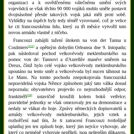
organizaci a k osvědčenému válečnému umění svých
vojevůdců se však těchto 90 000 vojáků mohlo směle postavit
dvojnásobné přesile takových vojsk jaká měli proti sobě.
Vyhlídky na úspěch byly tedy téměř vyrovnané, což je velice
ke cti francouzskému lidu, který za tři měsíce vytvořil tuto
novou armádu vlastně z ničeho.
Francouzi zahájili tažení útokem na von der Tanna u
[111]
Coulmiers
a opětným dobytím Orleansu dne 9. listopadu;
pak následoval pochod velkovévody meklenburského na
pomoc von de: Tannovi a ďAurellův manévr směrem na
Dreux, čímž bylo celé vojsko velkovévody meklenburského
upoutáno na tento směr a velkovévoda byl nucen táhnout na
Le Mans. Na tomto pochodu znepokojovala francouzská
nepravidelná vojska Němce způsobem jaký tato válka dosud
nepoznala; obyvatelstvo projevilo co nejrozhodnější odpor,
[39]
franktiréři
ustavičně kroužili kolem boků vetřelce;
pravidelné jednotky se však omezovaly jen na demonstrace a
nedaly se vlákat do boje. Zprávy německých dopisovatelů u
armády velkovévody meklenburského, jejich vztek a
rozhořčení nad tím, že ti zatracení Francouzi tvrdošíjně
uplatňuj jen ten způsob boje, který jim nejvíce vyhovuje, ale
který co nejméně vyhovuje nepříteli, jsou nejlepším důkazem,