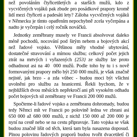
než povoláním čtyřicetiletých a starších mužů, kdo z
vycvičených vojáků pak zbude pro posádkové prapory kromě
lidí mezi čtyřiceti a padesáti lety? Záloha vycvičených vojáků
v Německu je tímto opatřením nepochybně zcela vyčerpána a
nadto je vyčerpán i celý ročník nováčků.
Jednotky zeměbrany musely ve Francii absolvovat daleko
méně pochodů, nocování pod širým nebem a bojových akcí
než řadové vojsko. Většinou měly vhodné ubytování,
dostatečné stravování a mírnou službu; celkový počet jejich
ztrát na mrtvých i vyřazených
{253}
ze služby lze proto
odhadnout asi na 40 000 mužů. Podle toho by tu i s nově
formovanými prapory mělo být 250 000 mužů, je však značně
nejisté, jak brzo - a zda vůbec - budou moci být všichni
uvolněni pro službu za hranicemi. Řekli bychom, že v
nejbližších dvou měsících nepřekročí ani při vysokém odhadu
počet bojových sil zeměbrany ve Francii 200 000 mužů.
Spočteme-li řadové vojsko a zeměbranu dohromady, budou
tedy Němci mít ve Francii po polovině ledna ve zbrani asi
650 000 až 680 000 mužů, z nichž 150 000 až 200 000 je
nyní na cestě nebo se na cestu připravuje. Tato vojska se však
budou značně lišit od těch, která tam byla nasazena doposud.
Plnou polovinu řadových praporů budou tvořit dvacetiletí či