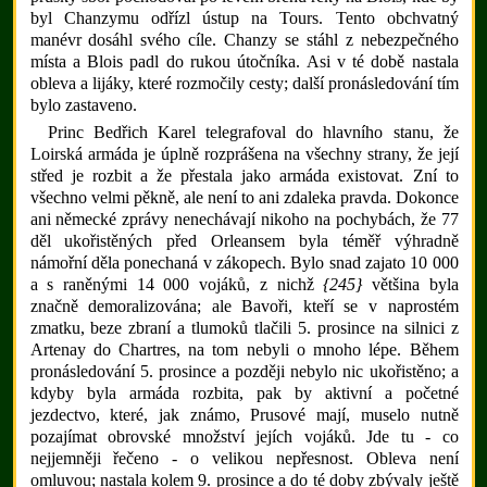
byl Chanzymu odřízl ústup na Tours. Tento obchvatný
manévr dosáhl svého cíle. Chanzy se stáhl z nebezpečného
místa a Blois padl do rukou útočníka. Asi v té době nastala
obleva a lijáky, které rozmočily cesty; další pronásledování tím
bylo zastaveno.
Princ Bedřich Karel telegrafoval do hlavního stanu, že
Loirská armáda je úplně rozprášena na všechny strany, že její
střed je rozbit a že přestala jako armáda existovat. Zní to
všechno velmi pěkně, ale není to ani zdaleka pravda. Dokonce
ani německé zprávy nenechávají nikoho na pochybách, že 77
děl ukořistěných před Orleansem byla téměř výhradně
námořní děla ponechaná v zákopech. Bylo snad zajato 10 000
a s raněnými 14 000 vojáků, z nichž
{245}
většina byla
značně demoralizována; ale Bavoři, kteří se v naprostém
zmatku, beze zbraní a tlumoků tlačili 5. prosince na silnici z
Artenay do Chartres, na tom nebyli o mnoho lépe. Během
pronásledování 5. prosince a později nebylo nic ukořistěno; a
kdyby byla armáda rozbita, pak by aktivní a početné
jezdectvo, které, jak známo, Prusové mají, muselo nutně
pozajímat obrovské množství jejích vojáků. Jde tu - co
nejjemněji řečeno - o velikou nepřesnost. Obleva není
omluvou; nastala kolem 9. prosince a do té doby zbývaly ještě