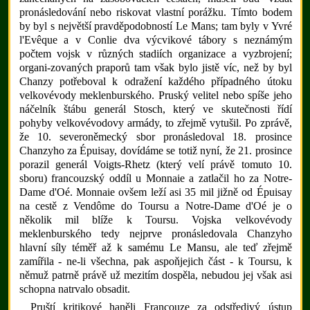
pronásledování nebo riskovat vlastní porážku. Tímto bodem
by byl s největší pravděpodobností Le Mans; tam byly v Yvré
l'Evêque a v Conlie dva výcvikové tábory s neznámým
počtem vojsk v různých stadiích organizace a vyzbrojení;
organi-zovaných praporů tam však bylo jistě víc, než by byl
Chanzy potřeboval k odražení každého případného útoku
velkovévody meklenburského. Pruský velitel nebo spíše jeho
náčelník štábu generál Stosch, který ve skutečnosti řídí
pohyby velkovévodovy armády, to zřejmě vytušil. Po zprávě,
že 10. severoněmecký sbor pronásledoval 18. prosince
Chanzyho za Épuisay, dovídáme se totiž nyní, že 21. prosince
porazil generál Voigts-Rhetz (který velí právě tomuto 10.
sboru) francouzský oddíl u Monnaie a zatlačil ho za Notre-
Dame d'Oé. Monnaie ovšem leží asi 35 mil jižně od Épuisay
na cestě z Vendôme do Toursu a Notre-Dame d'Oé je o
několik mil blíže k Toursu. Vojska velkovévody
meklenburského tedy nejprve pronásledovala Chanzyho
hlavní síly téměř až k samému Le Mansu, ale teď zřejmě
zamířila - ne-li všechna, pak aspoňjejich část - k Toursu, k
němuž patrně právě už mezitím dospěla, nebudou jej však asi
schopna natrvalo obsadit.
Pruští kritikové haněli Francouze za odstředivý ústup