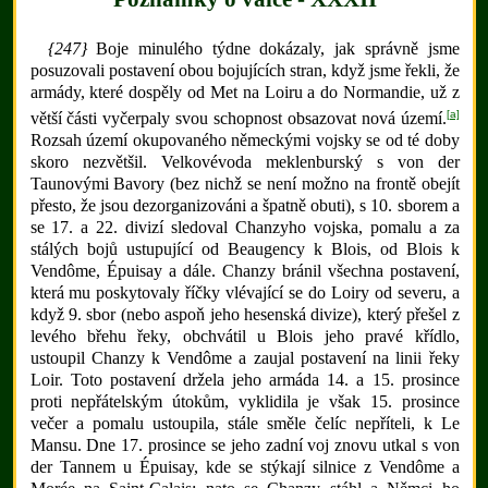
{247}
Boje minulého týdne dokázaly, jak správně jsme
posuzovali postavení obou bojujících stran, když jsme řekli, že
armády, které dospěly od Met na Loiru a do Normandie, už z
[a]
větší části vyčerpaly svou schopnost obsazovat nová území.
Rozsah území okupovaného německými vojsky se od té doby
skoro nezvětšil. Velkovévoda meklenburský s von der
Taunovými Bavory (bez nichž se není možno na frontě obejít
přesto, že jsou dezorganizováni a špatně obuti), s 10. sborem a
se 17. a 22. divizí sledoval Chanzyho vojska, pomalu a za
stálých bojů ustupující od Beaugency k Blois, od Blois k
Vendôme, Épuisay a dále. Chanzy bránil všechna postavení,
která mu poskytovaly říčky vlévající se do Loiry od severu, a
když 9. sbor (nebo aspoň jeho hesenská divize), který přešel z
levého břehu řeky, obchvátil u Blois jeho pravé křídlo,
ustoupil Chanzy k Vendôme a zaujal postavení na linii řeky
Loir. Toto postavení držela jeho armáda 14. a 15. prosince
proti nepřátelským útokům, vyklidila je však 15. prosince
večer a pomalu ustoupila, stále směle čelíc nepříteli, k Le
Mansu. Dne 17. prosince se jeho zadní voj znovu utkal s von
der Tannem u Épuisay, kde se stýkají silnice z Vendôme a