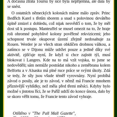
A dočasná ztráta Toursu by sice byla nepříjemná, ale dala by
se snést.
O ostatních německých kolonách máme málo zpráv. Princ
Bedřich Karel s třetím sborem a snad s polovinou devátého
úplně zmizel z dohledu, což nijak nesvědčí o tom, že by měl
dost sil k postupu. Manteuffel se musel omezit na to, že hraje
roli ohromné pohyblivé kolony pověřené rekvizicemi; jeho
schopnost trvale okupovat území zřejmě nedosahuje za
Rouen. Werder je ze všech stran obklíčen drobnou válkou, a
zatímco se v Dijonu může udržet pouze a jedině díky své
aktivitě, zjišťuje nyní, že když si chce zajistit týl, musí
blokovat i Langres. Kde na to má vzít vojska, to jsme se
nedověděli; sám nemůže postrádat nikoho a zeměbrana kolem
Belfortu a v Alsasku má plné ruce práce se svými úkoly. Zdá
se tedy, že síly jsou všude téměř vyrovnány. Nyní probíhá
závod o posily, ale je to závod, v němž má Francie mnohem
příznivější vyhlídky, než měla před třemi měsíci. Kdyby bylo
možné s jistotou říci, že se Paříž udrží do konce února, dalo by
se skoro věřit tomu, že Francie tento závod vyhraje.
Otištěno v "The Pall Mall Gazette",