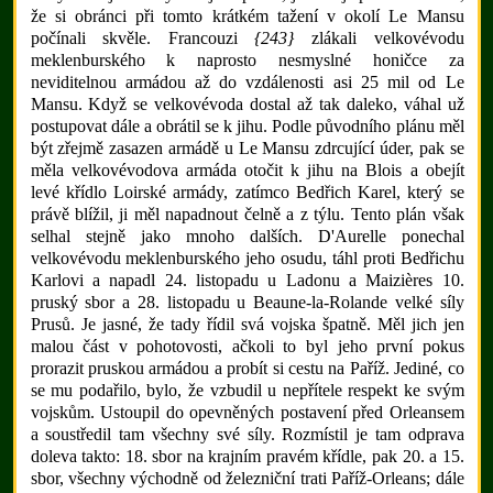
že si obránci při tomto krátkém tažení v okolí Le Mansu
počínali skvěle. Francouzi
{243}
zlákali velkovévodu
meklenburského k naprosto nesmyslné honičce za
neviditelnou armádou až do vzdálenosti asi 25 mil od Le
Mansu. Když se velkovévoda dostal až tak daleko, váhal už
postupovat dále a obrátil se k jihu. Podle původního plánu měl
být zřejmě zasazen armádě u Le Mansu zdrcující úder, pak se
měla velkovévodova armáda otočit k jihu na Blois a obejít
levé křídlo Loirské armády, zatímco Bedřich Karel, který se
právě blížil, ji měl napadnout čelně a z týlu. Tento plán však
selhal stejně jako mnoho dalších. D'Aurelle ponechal
velkovévodu meklenburského jeho osudu, táhl proti Bedřichu
Karlovi a napadl 24. listopadu u Ladonu a Maizières 10.
pruský sbor a 28. listopadu u Beaune-la-Rolande velké síly
Prusů. Je jasné, že tady řídil svá vojska špatně. Měl jich jen
malou část v pohotovosti, ačkoli to byl jeho první pokus
prorazit pruskou armádou a probít si cestu na Paříž. Jediné, co
se mu podařilo, bylo, že vzbudil u nepřítele respekt ke svým
vojskům. Ustoupil do opevněných postavení před Orleansem
a soustředil tam všechny své síly. Rozmístil je tam odprava
doleva takto: 18. sbor na krajním pravém křídle, pak 20. a 15.
sbor, všechny východně od železniční trati Paříž-Orleans; dále