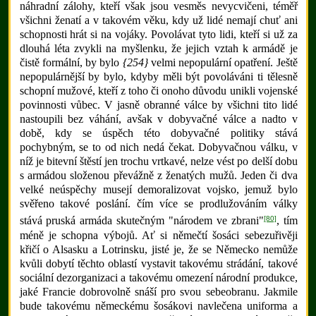
náhradní zálohy, kteří však jsou vesměs nevycvičeni, téměř
všichni ženatí a v takovém věku, kdy už lidé nemají chuť ani
schopnosti hrát si na vojáky. Povolávat tyto lidi, kteří si už za
dlouhá léta zvykli na myšlenku, že jejich vztah k armádě je
čistě formální, by bylo
{254}
velmi nepopulární opatření. Ještě
nepopulárnější by bylo, kdyby měli být povoláváni ti tělesně
schopní mužové, kteří z toho či onoho důvodu unikli vojenské
povinnosti vůbec. V jasně obranné válce by všichni tito lidé
nastoupili bez váhání, avšak v dobyvačné válce a nadto v
době, kdy se úspěch této dobyvačné politiky stává
pochybným, se to od nich nedá čekat. Dobyvačnou válku, v
níž je bitevní štěstí jen trochu vrtkavé, nelze vést po delší dobu
s armádou složenou převážně z ženatých mužů. Jeden či dva
velké neúspěchy musejí demoralizovat vojsko, jemuž bylo
svěřeno takové poslání. čím více se prodlužováním války
[80]
stává pruská armáda skutečným "národem ve zbrani"
, tím
méně je schopna výbojů. Ať si němečtí šosáci sebezuřivěji
křičí o Alsasku a Lotrinsku, jisté je, že se Německo nemůže
kvůli dobytí těchto oblastí vystavit takovému strádání, takové
sociální dezorganizaci a takovému omezení národní produkce,
jaké Francie dobrovolně snáší pro svou sebeobranu. Jakmile
bude takovému německému šosákovi navlečena uniforma a