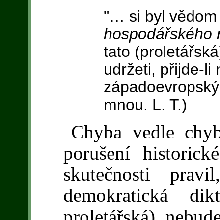
"… si byl vědom
hospodářského 
tato (proletářsk
udržeti, přijde-l
západoevropský p
mnou. L. T.)
Chyba vedle chy
porušení historick
skutečnosti prav
demokratická dik
proletářská), nebud