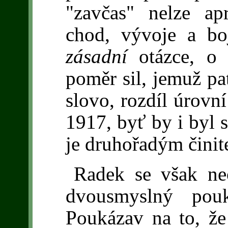
"zavčas" nelze apr
chod, vývoje a bo
zásadní
otázce, o 
poměr sil, jemuž pat
slovo, rozdíl úrovn
1917, byť by i byl 
je druhořadým činit
Radek se však ne
dvousmyslný pouk
Poukázav na to, že