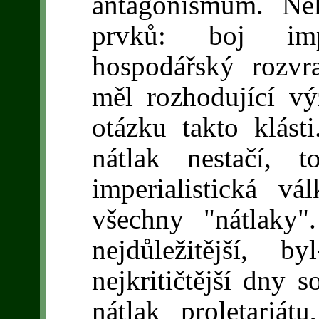
antagonismům. Nel
prvků: boj imper
hospodářský rozvra
měl rozhodující vý
otázku takto klás
nátlak nestačí, t
imperialistická vá
všechny "nátlaky"
nejdůležitější, 
nejkritičtější dny 
nátlak proletariá