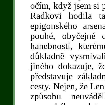
očím, když jsem si p
Radkovi hodila t
epigonského arsen
pouhé, obyčejné o
hanebností, které
důkladně vysmíval
jiného dokazuje, ž
představuje základ
cesty. Nejen, že Le
způsobu neuváděl