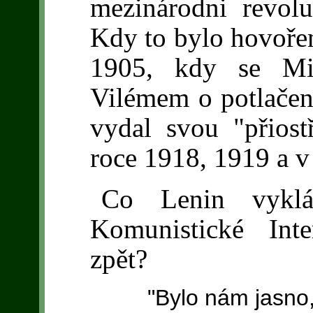
mezinárodni revoluc
Kdy to bylo hovořen
1905, kdy se Mik
Vilémem o potlačení
vydal svou "přiost
roce 1918, 1919 a v 
Co Lenin vyklá
Komunistické Inte
zpět?
"Bylo nám jasno