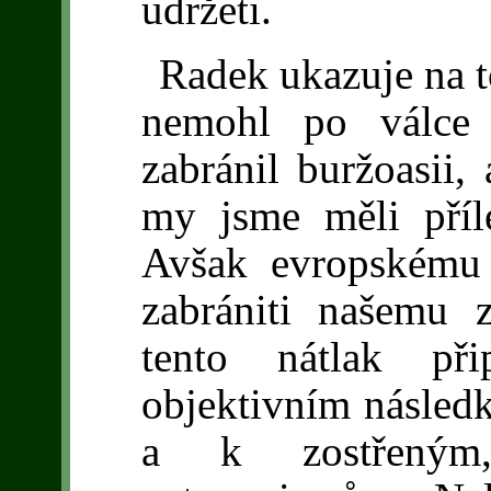
udržeti.
Radek ukazuje na to
nemohl po válce 
zabránil buržoasii,
my jsme měli příle
Avšak evropskému p
zabrániti našemu 
tento nátlak při
objektivním následk
a k zostřeným