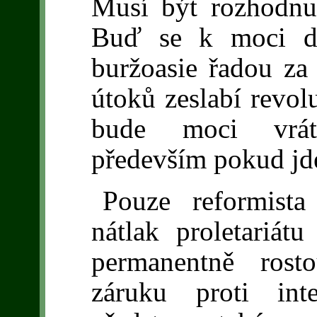
Musí být rozhodnut
Buď se k moci dos
buržoasie řadou za
útoků zeslabí revolu
bude moci vráti
především pokud jde
Pouze reformista
nátlak proletariátu
permanentně rost
záruku proti int