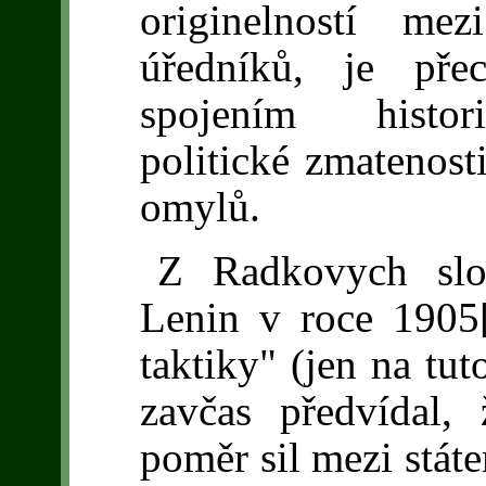
originelností mez
úředníků, je pře
spojením histor
politické zmatenost
omylů.
Z Radkovych slo
Lenin v roce 1905
taktiky" (jen na tu
zavčas předvídal
poměr sil mezi státe