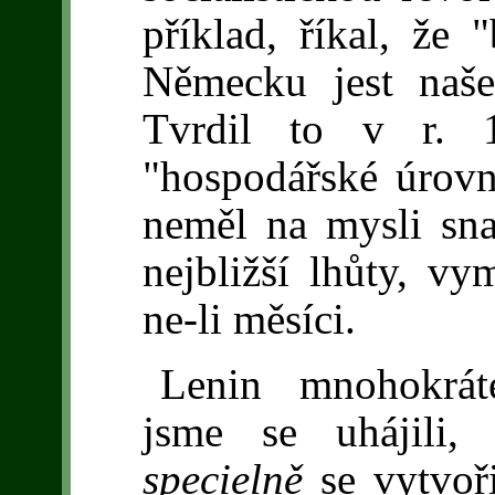
příklad, říkal, že 
Německu jest naše
Tvrdil to v r. 1
"hospodářské úrovn
neměl na mysli snad 
nejbližší lhůty, v
ne-li měsíci.
Lenin mnohokráte
jsme se uhájili,
specielně
se vytvoř