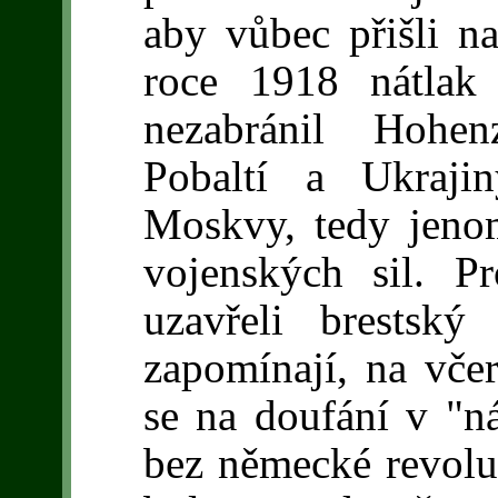
aby vůbec přišli n
roce 1918 nátlak 
nezabránil Hohen
Pobaltí a Ukraji
Moskvy, tedy jenom
vojenských sil. 
uzavřeli brestsk
zapomínají, na vče
se na doufání v "ná
bez německé revolu