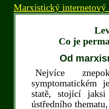
Marxistický internetový 
Lev
Co je perma
Od marxis
Nejvíce znepo
symptomatickém j
statě, stojící jaks
ústředního thematu, 