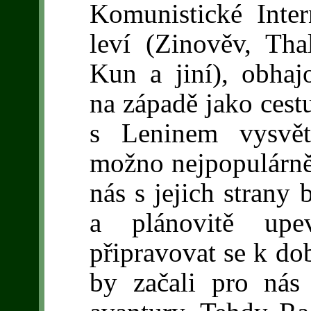
Komunistické Intern
leví (Zinověv, Tha
Kun a jiní), obhajo
na západě jako cest
s Leninem vysvět
možno nejpopulárněj
nás s jejich strany 
a plánovitě upe
připravovat se k dob
by začali pro nás 