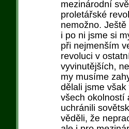
mezinárodní svět
proletářské revol
nemožno. Ještě p
i po ni jsme si m
při nejmenším ve
revoluci v ostatn
vyvinutějších, 
my musíme zahyn
dělali jsme vša
všech okolností
uchránili sověts
věděli, že nepr
ale i pro meziná