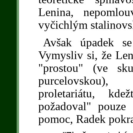
Lenina, nepomlou
vyčichlým stalinov
Avšak úpadek se 
Vymysliv si, že Len
"prostou" (ve skut
purcelovskou)
proletariátu, kde
požadoval" pouze s
pomoc, Radek pokra