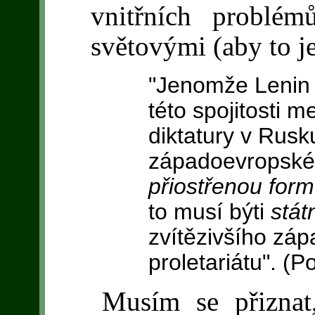
vnitřních problé
světovými (aby to j
"Jenomže Leni
této spojitosti m
diktatury v Rus
západoevropskéh
přiostřenou form
to musí býti
stát
zvítězivšího zá
proletariátu". (P
Musím se přiznat