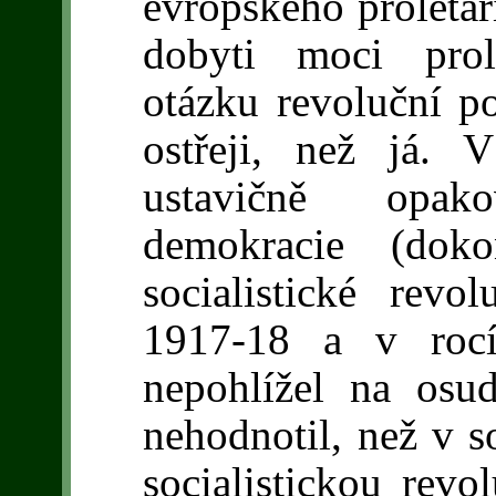
evropského proletar
dobyti moci prol
otázku revoluční po
ostřeji, než já. 
ustavičně opak
demokracie (doko
socialistické rev
1917-18 a v rocí
nepohlížel na osud
nehodnotil, než v so
socialistickou revo