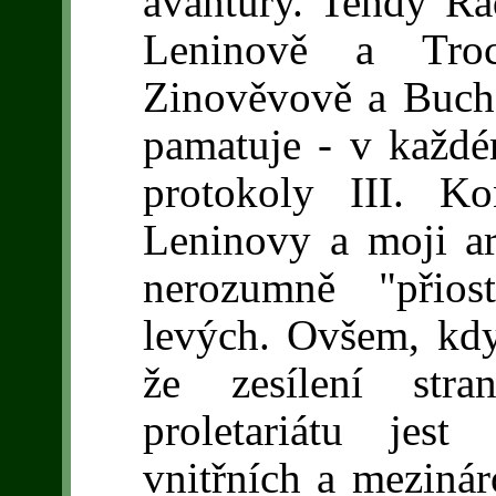
avantury. Tehdy Rad
Leninově a Troc
Zinověvově a Buch
pamatuje - v každé
protokoly III. K
Leninovy a moji ar
nerozumně "přiost
levých. Ovšem, kdy
že zesílení stra
proletariátu jest
vnitřních a meziná