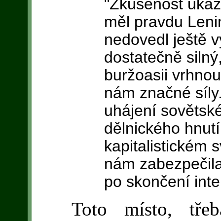
"Zkušenost ukáz
měl pravdu Lenin
nedovedl ještě vy
dostatečně silný
buržoasii vrhnou
nám značné síly
uhájení sovětské
dělnického hnutí
kapitalistickém s
nám zabezpečila
po skončení inte
Toto místo, tře