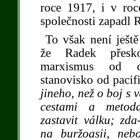
roce 1917, i v roc
společnosti zapadl 
To však není ještě 
že Radek přesko
marxismus od op
stanovisko od pacif
jineho, než o boj s v
cestami a metoda
zastavit válku; zda
na buržoasii, neb