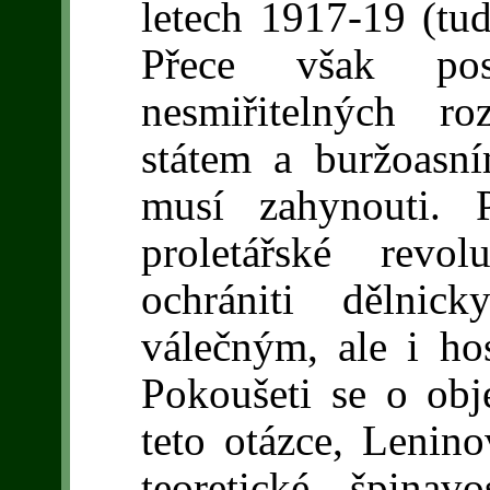
letech 1917-19 (tud
Přece však pos
nesmiřitelných r
státem a buržoasn
musí zahynouti. 
proletářské rev
ochrániti dělnic
válečným, ale i h
Pokoušeti se o obj
teto otázce, Lenino
teoretické špinav