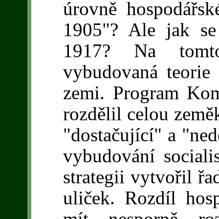
úrovně hospodářsk
1905"? Ale jak s
1917? Na tomto
vybudovaná teorie
zemi. Program Komu
rozdělil celou země
"dostačující" a "ned
vybudování sociali
strategii vytvořil ř
uliček. Rozdíl ho
mít nesporně ro