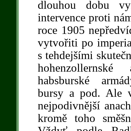
dlouhou dobu vyl
intervence proti ná
roce 1905 nepředvíd
vytvořiti po imperia
s tehdejšími skute
hohenzollernské
habsburské armád
bursy a pod. Ale 
nejpodivnější anac
kromě toho směšn
Vždyť podle Rad