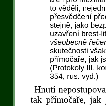
to věděli, nejed
přesvědčení před
stejně, jako bez
uzavření brest-l
všeobecně řeče
skutečnosti však
přímočaře, jak j
(Protokoly III. k
354, rus. vyd.)
Hnutí nepostupova
tak přímočaře, jak