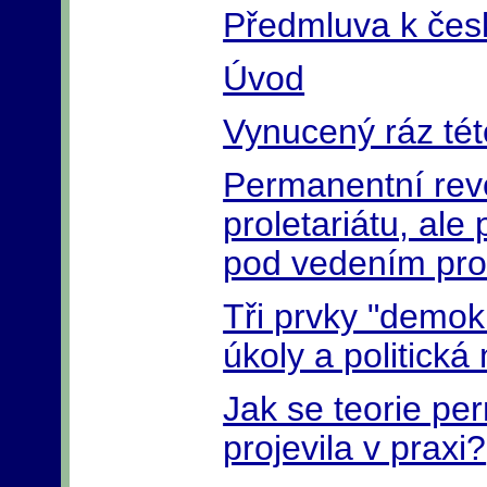
Předmluva k če
Úvod
Vynucený ráz této
Permanentní rev
proletariátu, al
pod vedením prol
Tři prvky "demokra
úkoly a politick
Jak se teorie pe
projevila v praxi?