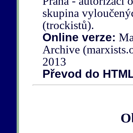
Praha - autorizací 
skupina vyloučený
(trockistů).
Online verze:
Mar
Archive (marxists.o
2013
Převod do HTML
O