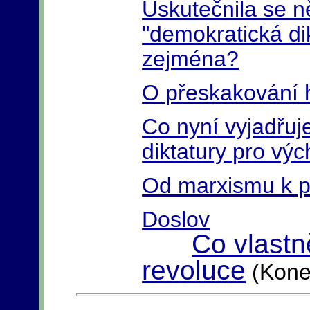
Uskutečnila se n
"demokratická di
zejména?
O přeskakování h
Co nyní vyjadřuj
diktatury pro vý
Od marxismu k p
Doslov
Co vlastn
revoluce
(Kone