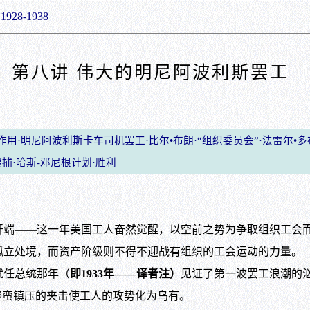
8-1938
第八讲 伟大的明尼阿波利斯罢工
·明尼阿波利斯卡车司机罢工·比尔•布朗·“组织委员会”·法雷尔•多
捕·哈斯-邓尼根计划·胜利
开端——这一年美国工人奋然觉醒，以空前之势为争取组织工会
孤立处境，而资产阶级则不得不迎战有组织的工会运动的力量。
任总统那年（
即1933年——译者注）
见证了第一波罢工浪潮的
野蛮镇压的夹击使工人的攻势化为乌有。