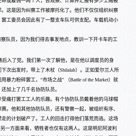
任命或雇佣一两个人，去观察、计算并汇报有多少工贼被
部。这是因为纠察工作被摩托化了。他们不仅仅组织纠察
。罢工委员会因此有了一整支车队可供支配。车载机动小
察队员，因为我们得去事发地点，教训一下开卡车的工
随后入了党。我们第一次了解他，是在他以调度员的身
发时，带上了木杖（Shilalah）。正如爱尔兰人所
市场之战” （Battle of the Market）就
，还加上了几千名协防队员。
受痛打罢工工人的乐趣。有个协防队员戴着他的马球帽
球赛。他和其他协防队员，还有警察一起，被组织有序、
撵走的计划破产了。工人的回击打得他们落荒而逃。这场
人牺牲了，从另一方面来看，牺牲者也仅有这两人。这是明尼阿波利