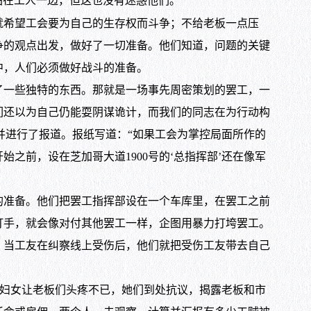
站在工人一边，但这也没有迷惑他们。
希望工会要为自己的生存权而斗争；不给老板一点压
争的观点出发，做好了一切准备。他们知道，问题的关键
中，人们必须做好战斗的准备。
一些独特的东西。那就是一场事先周密策划的罢工，一
们还以为自己仍能耍阴谋诡计，而我们的同志在为行动构
一点，并进行了报道。报纸写道：“如果工会为掌控局面所作的
前，设在芝加哥大道1900号的‘总指挥部’还在像军
准备。他们把罢工指挥部设在一个车库里，在罢工之前
打手，就会像对付其他罢工一样，企图用暴力打垮罢工。
。当工友在纠察线上受伤后，他们就把受伤工友带去自己
得说，妇女让老板们头疼不已，她们到处抗议，揭露老板和市