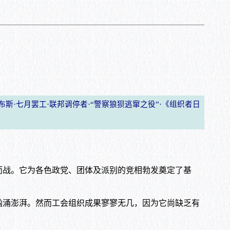
布斯·七月罢工·联邦调停者·“警察狼狈逃窜之役”·《组织者日
而战。它为各色政党、团体及派别的竞相勃发奠定了基
汹涌澎湃。然而工会组织成果寥寥无几，因为它尚缺乏有