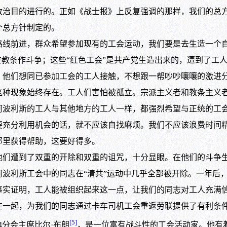
目的进行的。正如《战士报》上反复强调的那样，我们的总方
个总方针制定的。
前进，群众希望参加现有的工会运动，我们要是去生造一个自
s）的极左教条作斗争；这些“红色工会”是共产党生造出来的，遭到
。他们想同已参加工会的工人接触，不想跟一帮吵吵嚷嚷的激进
这种现象始终存在。工人们害怕被孤立。宗派主义者和教条主义
阿波利斯的工人与其他地方的工人一样，都强烈希望与正统的工
要充分利用机会的话，就不应该自找麻烦。我们不应该浪费时间
那里获得帮助，这要好得多。
遭到了双重的开除和双重的诅咒，十分显眼。在他们的斗争生涯
尼阿波利斯工会中的同志在“清共”运动中几乎全部被开除。一年后
证明，工人能被组织起来这一点，让我们的同志对工人充满信
在一起，为我们的同志通过卡车司机工会重返劳联提供了有利条
[5]
与574分会主席比尔·布朗
，是一位富有战斗性的工会活动家。他有