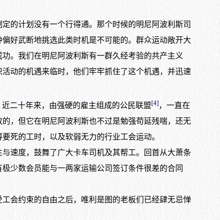
定的计划没有一个行得通。那个时候的明尼阿波利斯司
种偏好武断地挑选此类时机是不可能的。群众运动敞开大
成功。我们在明尼阿波利斯有一群久经考验的共产主义
织活动的机遇来临时，他们牢牢抓住了这个机遇，并迅速
[4]
。近二十年来，由强硬的雇主组成的公民联盟
，一直在
效的，但它在明尼阿波利斯也不过是勉强苟延残喘，还无
得要死的工时，以及软弱无力的行业工会运动。
与速度，鼓舞了广大卡车司机及其帮工。回首从大萧条
有极少数会员能与一两家运输公司签订条件很差的合同
工会约束的自由之后，唯利是图的老板们已经肆无忌惮