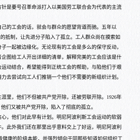
针是要号召革命派打入以美国劳工联合会为代表的主流
己的工会的话，就会与群众的愿望背道而驰。五年以
了工人的抵制，让先进分子陷入了孤立。工人群众尚在摸索如
分子一起被边缘化。无论现有的工会是多么的保守反动，
者企图给工人开出详细的清单，解释完美的工会应该是什
会运动结合，希望能得到正统工会的帮助，与陷他们于艰
精力去尝试向工人们推销一个他们不需要的新组织计划。
里，他们不但被共产党开除，还被劳联开除。1926年
，他们又被共产党开除，陷入了彻底的孤立。
心，他们对此早有计划。明尼阿波利斯工会运动的软弱
件。此外我们还在那里出乎意料交上了好运，明尼阿波利
着健康的阶级本能，并强烈倾向于同那些知道如何组织工