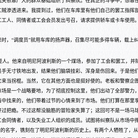
机关依靠广大的群众基础组织了纠察队。在真正的斗争中，想靠
工贼渗透进来。我提到过，他们在车库里有他们自己的罢工指挥
工工人、同情者或工会会员发出号召，请求提供轿车或卡车使用
，“调度员”就用车库的扬声器，召集尽可能多得车辆，载上纠
轻人。他来自明尼阿波利斯的一个煤场，参加了工会和罢工，并
无寸铁地出发，结果他们脑袋挂彩、浑身是伤回来。于是他们下次出
。当然，它在其他方面也是挺好使的。老板和警察企图用暴力粉碎罢工，“
市场是一个战略要地，为了彻底控制这里，他们出动了全部警力
找来的，他们带着过节的心情来到了市场。他们打算在那里享
好过把瘾。不过这帮没脑筋的冒险家失算了；这回可不是一场马
工会同情者，以及失业工人组织的成员。试图将纠察队从市场中
puties Run）的名字，镌刻在了明尼阿波利斯的历史上。有两个