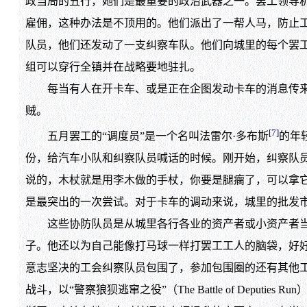
政当局的丑行，她们是最重要的政治武器之一。罢工领导
雇佣，这种办法是不顶用的。他们派出了一帮人马，防止
队员，他们还发动了一支纠察车队。他们向城里的每个罢
组可以穿行全镇并在战略要地驻扎。
每当有人在开卡车、或是正在企图发动卡车的消息传来时
贼。
[7]
五月罢工的“调度员”是一个名叫法雷尔·多布斯
的年
份，给汽车小队和纠察队员喊话的时候。刚开始，纠察队员手
说的，木杖就是用李木做的手杖，你要是腿瘸了，可以拿它来当拐棍
是最突出的一次尝试。对于卡车的调动来说，城里的批发
这些协防队员是从城里各行各业的资产者或小资产者当中
子。他还以为自己能像打马球一样打罢工工人的脑袋，好
意志坚决的工会纠察队员包围了，参加包围圈的还有其他
战斗，以“警察狼狈逃窜之役”（The Battle of De