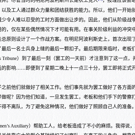
愚弄。尽管当时的明尼阿波利斯州长是农工党人
，按理应该会
及工人通过群众力量和团结获胜的能力。所以，他们一开始就
减少令人难以忍受的工时方面做出让步的。因此，他们从阶级战
用的，仅在某些偶然情况下才可能有用。在事关阶级利益的冲突
原则设计了一个作战方案。在明尼阿波利斯史上，首次出现了
了最后一名士兵身上缝的最后一颗扣子。最后期限来临时，老板
lis Tribune）到了最后一刻（罢工的一天前）才注意到了这
的影响……即便到了星期二晚上十一点三十分，罢工即将正式开始之
前他们就做好了相关工作。他们事先就为罢工做好了各方面的
样做呢？因为他们知道，一旦发生罢工，老板和他们手下的警察
不得不离队，为了避免这种情况，他们做好了照顾自己人的准备
s Auxiliary）帮助工人，给老板造成了不小的麻烦。我