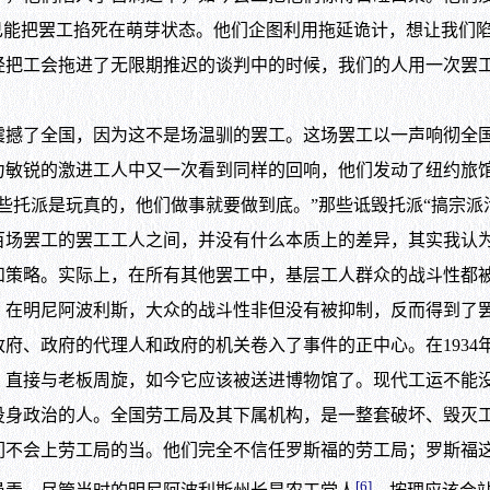
己能把罢工掐死在萌芽状态。他们企图利用拖延诡计，想让我们
经把工会拖进了无限期推迟的谈判中的时候，我们的人用一次罢
了全国，因为这不是场温驯的罢工。这场罢工以一声响彻全国
力敏锐的激进工人中又一次看到同样的回响，他们发动了纽约旅
些托派是玩真的，他们做事就要做到底。”那些诋毁托派“搞宗派
罢工的罢工工人之间，并没有什么本质上的差异，其实我认为
和策略。实际上，在所有其他罢工中，基层工人群众的战斗性都
。在明尼阿波利斯，大众的战斗性非但没有被抑制，反而得到了
、政府的代理人和政府的机关卷入了事件的正中心。在1934
，直接与老板周旋，如今它应该被送进博物馆了。现代工运不能
投身政治的人。全国劳工局及其下属机构，是一整套破坏、毁灭
不会上劳工局的当。他们完全不信任罗斯福的劳工局；罗斯福这
[6]