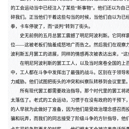
的工会运动当中已经注入了某些“新事物”。他们还以为自
碎我们。正当他们干着这些勾当的时候，当他们自以为已
拳，卡车停驶了，而“谈判”转到了街头。
史无前例的五月总罢工震撼了明尼阿波利斯。它同样震撼
位——这被老板们恼羞成怒地广而告之。然后我们在观察
波利斯五月罢工的进展，同样的情感再次被表达出来，“这
在明尼阿波利斯的罢工工人，以及当时席卷全国的上百场
中，工人都在斗争中发挥出了最强的战斗。区别在于领导
力威胁。他们试图把街头的冲突和纠察队转移到会议室里
所有现代罢工都需要政治指导。那个时代里的罢工将政府
太落伍了。老式的工会运动，习惯于在没有政府的干预下
的人早就为此做好了准备，因为他们是受政治理念感召而
骗和玩弄，而我们的同志接受了阶级斗争的方针指导，他们