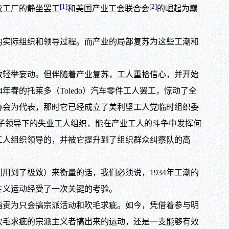
[1]
[2]
胶工厂的静坐罢工
和美国产业工会联合会
的崛起为巅
的实际组织和领导过程。而产业的局部复苏为这些工潮和
轻举妄动。但伴随着产业复苏，工人重拾信心，并开始
春的托莱多（Toledo）汽车零件工人罢工，惊动了全
协会为代表，那时它已经成立了美利坚工人党临时组织委
性的分子领导下的失业工人组织，能在产业工人的斗争中发挥何
工人组织领导的，并被它提升到了组织群众纠察队的高
到了极致）来衡量的话，我们必须说，1934年工潮的
主义运动经受了一次关键的考验。
责为只会搞宗派活动和吹毛求疵。如今，凭借着参与明
吹毛求疵的宗派主义者搞出来的运动，还是一支能够有效