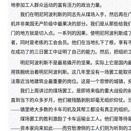
地参加工人群众运动的富有活力的政治力量。
我们在明尼阿波利斯的同志先从煤场入手，然后再在广大
机并非美国无产阶级中最果决的部分。我们是从那些给我
门的地方就是切入点。一系列的因果，使明尼阿波利斯成
者，同时是老练的工会会员。他们在当地扎下了根，享有
在成功了的三日罢工中证明了自己的能力。然后，把组织
明尼阿波利斯不是最易撬开的坚果。实际上它是国内最
用铁腕统治着明尼阿波利斯。这几年里没有一场罢工能取
法靠近当地建筑业最重要的岗位。这是一个悲惨的城镇，
我们上周讲过的煤场罢工，是即将来临的重大战役的前哨
直到当下的众多岁月，他们被残酷剥削却毫无组织仰仗。
——镇里绝大多数的卡车司机及其帮工都没有真正的组织
煤场罢工的胜利激励了卡车运输业工人。他们是等待星火
——资本家向来如此——而穷愁潦倒的工人们则为听到的