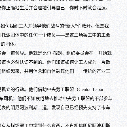
果你正确地生活并合理地引导自己，你时不时就会走运。
如何组织工人并领导他们战斗的“新人”们敞开。但是我
们托派团体中的任何一个成员——是这三场罢工中的工会
设的团体。
会一道领导。他就是比尔·布朗。组织委员会在一开始就
知道也必然认识不到的。他们知道如何让工人成为一片散
们组织起来，并用信念和自信鼓舞他们——传统的产业工
。他们借助中央劳工联盟（Central Labor
卡车司机；他们不知疲倦地去推动中央劳工联盟的干部参与
代表的明尼阿波利斯工运，发现自己已经预先支持了卡车
有从煤场罢工中学到什么东西，不肯相信明尼阿波利斯