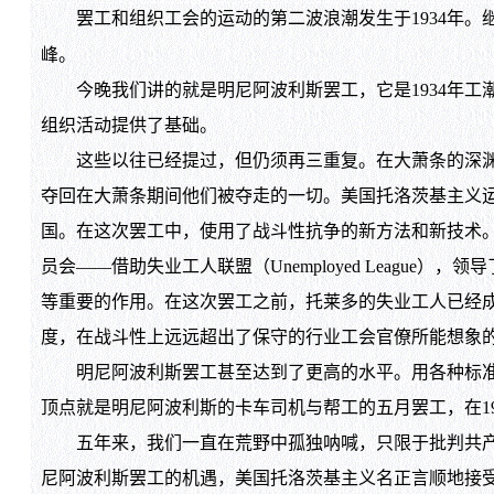
罢工和组织工会的运动的第二波浪潮发生于1934年。继而
峰。
今晚我们讲的就是明尼阿波利斯罢工，它是1934年工
组织活动提供了基础。
这些以往已经提过，但仍须再三重复。在大萧条的深渊中
夺回在大萧条期间他们被夺走的一切。美国托洛茨基主义运动
国。在这次罢工中，使用了战斗性抗争的新方法和新技术
员会——借助失业工人联盟（Unemployed Leag
等重要的作用。在这次罢工之前，托莱多的失业工人已经
度，在战斗性上远远超出了保守的行业工会官僚所能想象
明尼阿波利斯罢工甚至达到了更高的水平。用各种标准（
顶点就是明尼阿波利斯的卡车司机与帮工的五月罢工，在1
五年来，我们一直在荒野中孤独呐喊，只限于批判共产党
尼阿波利斯罢工的机遇，美国托洛茨基主义名正言顺地接