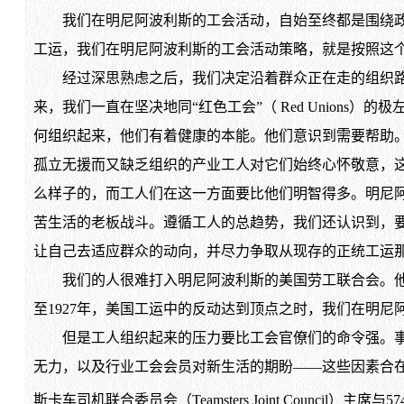
我们在明尼阿波利斯的工会活动，自始至终都是围绕政治
工运，我们在明尼阿波利斯的工会活动策略，就是按照这
经过深思熟虑之后，我们决定沿着群众正在走的组织路线
来，我们一直在坚决地同“红色工会”（ Red Union
何组织起来，他们有着健康的本能。他们意识到需要帮助
孤立无援而又缺乏组织的产业工人对它们始终心怀敬意，
么样子的，而工人们在这一方面要比他们明智得多。明尼
苦生活的老板战斗。遵循工人的总趋势，我们还认识到，
让自己去适应群众的动向，并尽力争取从现存的正统工运
我们的人很难打入明尼阿波利斯的美国劳工联合会。他们
至1927年，美国工运中的反动达到顶点之时，我们在明
但是工人组织起来的压力要比工会官僚们的命令强。事实
无力，以及行业工会会员对新生活的期盼——这些因素合
斯卡车司机联合委员会（Teamsters Joint Council）主席