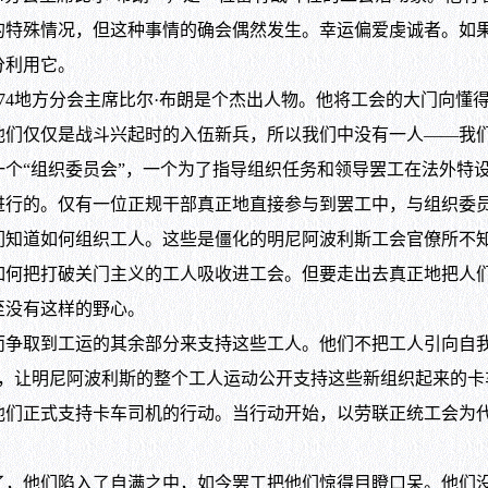
的特殊情况，但这种事情的确会偶然发生。幸运偏爱虔诚者。如
分利用它。
地方分会主席比尔·布朗是个杰出人物。他将工会的大门向懂得
他们仅仅是战斗兴起时的入伍新兵，所以我们中没有一人——我
个“组织委员会”，一个为了指导组织任务和领导罢工在法外特
的。仅有一位正规干部真正地直接参与到罢工中，与组织委员
们知道如何组织工人。这些是僵化的明尼阿波利斯工会官僚所不
如何把打破关门主义的工人吸收进工会。但要走出去真正地把人
至没有这样的野心。
工运的其余部分来支持这些工人。他们不把工人引向自我孤立的行动
施压，让明尼阿波利斯的整个工人运动公开支持这些新组织起来的
他们正式支持卡车司机的行动。当行动开始，以劳联正统工会为
他们陷入了自满之中，如今罢工把他们惊得目瞪口呆。他们没