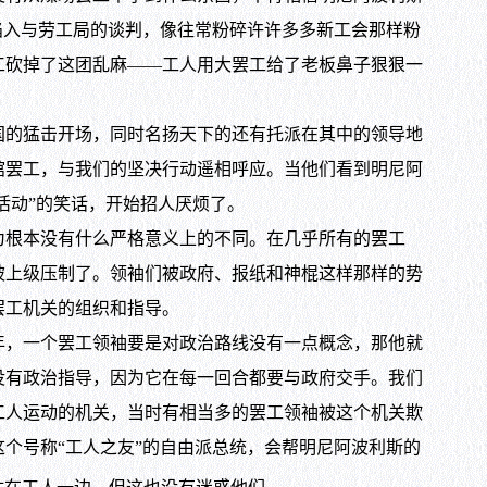
陷入与劳工局的谈判，像往常粉碎许许多多新工会那样粉
工砍掉了这团乱麻——工人用大罢工给了老板鼻子狠狠一
的猛击开场，同时名扬天下的还有托派在其中的领导地
馆罢工，与我们的坚决行动遥相呼应。当他们看到明尼阿
活动”的笑话，开始招人厌烦了。
根本没有什么严格意义上的不同。在几乎所有的罢工
被上级压制了。领袖们被政府、报纸和神棍这样那样的势
罢工机关的组织和指导。
年，一个罢工领袖要是对政治路线没有一点概念，那他就
没有政治指导，因为它在每一回合都要与政府交手。我们
工人运动的机关，当时有相当多的罢工领袖被这个机关欺
个号称“工人之友”的自由派总统，会帮明尼阿波利斯的