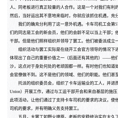
人、同老板进行真正较量的人合作。这是一个对我们有利
然后，当好运出其不意地来临时，你就应该抓住机遇，充
我们的确充分利用了这一意外机遇。卡车司机工会第574
们的同志是工会的新会员，他们的会龄不足以当上干部；
干部。但是他们照样组织并领导了罢工。他们被委派成立一
组织活动与罢工实际是在绕开工会官方领导的情况下进行
体现出了自己的重要价值之一（后面还有其他的）——他
沙，这点对于身处何处的老顽固都一样。有时他们也知道
会官僚做不到。这不是他们的领域、他们的职能。他们甚
托派的组织委员会，组织了卡车运输业的工人，并进而争取到
Union）开展工作，通过与工运干部开会和来自基层的
此项活动，让他们通过了支持卡车司机的要求的决议，使
司机的要求，并有明确义务支持罢工。
五月，大罢工如野火燎原。老板的安稳统治实在太久了，