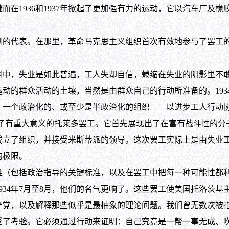
在1936和1937年掀起了更加强有力的运动，它以汽车厂及橡
潮的代表。在那里，革命马克思主义组织首次有效地参与了罢工
，失业是如此普遍，工人失却自信，蜷缩在失业的阴影里不敢
的群众活动的土壤，当然是由群众自己的行动所准备的。1934年
。一个政治化的、或至少是半政治化的组织——以进步工人行动
ue），领导了有重大意义的托莱多罢工。它首先展现出了在富有战斗
成立了组织，并接受米斯蒂派的领导。这次罢工实际上是由失业
的极限。
包括政治指导的关键标准，以及在罢工中把每一种可能性都利用
934年7月至8月，他们的名气更响了。这些罢工使美国托洛茨基
，以及解释那些似乎是最抽象的理论问题。我们曾无数次被指
受了考验。它必须通过行动来证明：自己究竟是一帮一事无成、