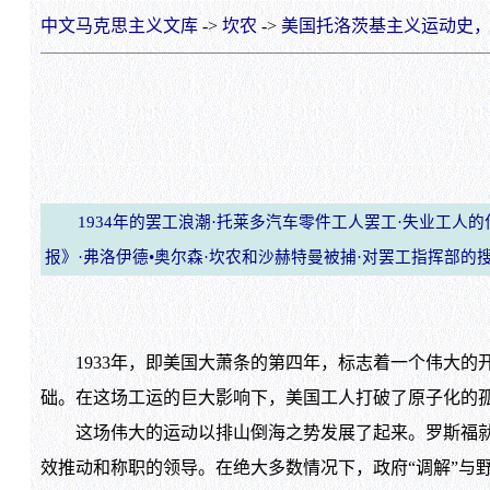
中文马克思主义文库
->
坎农
->
美国托洛茨基主义运动史，192
1934年的罢工浪潮·托莱多汽车零件工人罢工·失业工人的作用
报》·弗洛伊德•奥尔森·坎农和沙赫特曼被捕·对罢工指挥部的搜
1933年，即美国大萧条的第四年，标志着一个伟大的
础。在这场工运的巨大影响下，美国工人打破了原子化的
这场伟大的运动以排山倒海之势发展了起来。罗斯福就
效推动和称职的领导。在绝大多数情况下，政府“调解”与