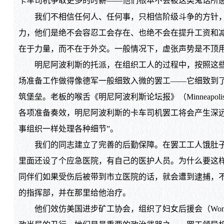
卡车司机争取更多的时薪——他们根本不会被这类鬼话所
我们不相信任何人、任何事，只相信阶级斗争的方针，以
力，他们是绝不会容忍工会存在、也绝不会在提升工资和
在于力量，而不在于外交。一般情况下，虚张声势是不顶
明尼阿波利斯的托派，在组织工人的过程中，按照这些总
场准备工作做得像德军一般细致入微的罢工——它细致到
筑堡垒。老板的喉舌《明尼阿波利斯论坛报》（Minneapo
各项准备奏效，明尼阿波利斯的卡车司机罢工将会产生深远
事组织一样处理各种细节”。
我们的同志建立了完善的后勤保障。在罢工工人饿肚子之
里面还设了个应急医院，有自己的医护人员。为什么要这
同伴们如果受伤后被带到市立医院的话，就会遭到逮捕，
的指挥部，并在那里给他治疗。
他们效仿美国进步矿工协会，组织了妇女后援会（Women’