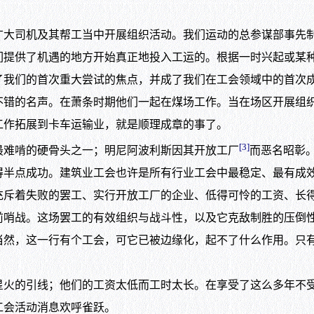
司机及其帮工当中开展组织活动。我们运动的总参谋部事先制
们提供了机遇的地方开始真正地投入工运的。根据一时兴起或某
了我们的首次重大尝试的焦点，并成了我们在工会领域中的首次
不错的名声。在萧条时期他们一起在煤场工作。当在场区开展组
工作拓展到卡车运输业，就是顺理成章的事了。
[3]
难啃的硬骨头之一；明尼阿波利斯因其开放工厂
而恶名昭彰
得半点成功。建筑业工会也许是所有行业工会中最稳定、最有成
充斥着失败的罢工、实行开放工厂的企业、低得可怜的工资、长
战。这场罢工的有效组织与战斗性，以及它克敌制胜的压倒性
当然，这一行有个工会，可它已被边缘化，起不了什么作用。只
。
的引线；他们的工资太低而工时太长。在享受了这么多年不受
工会活动消息欢呼雀跃。