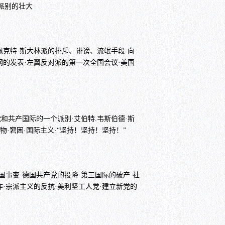
·派别的壮大
佩克特·斯大林派的排斥、诽谤、流氓手段·向
纲的发表·左翼反对派的第一次全国会议·美国
党和共产国际的一个派别·艾伯特.韦斯伯德·斯
版物·窘困·国际主义·“坚持！坚持！坚持！”
国事变·德国共产党的投降·第三国际的破产·社
作·宗派主义的反抗·美利坚工人党·建立新党的