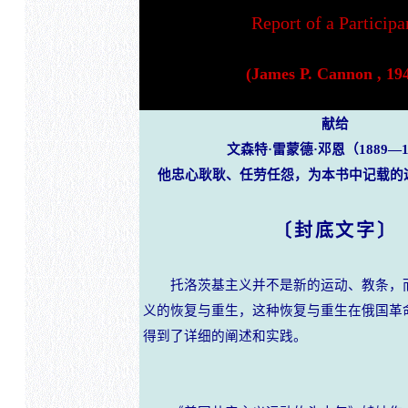
Report of a Participa
(James P. Cannon , 19
献给
文森特·雷蒙德·邓恩（1889—1
他忠心耿耿、任劳任怨，为本书中记载的
〔封底文字〕
托洛茨基主义并不是新的运动、教条，
义的恢复与重生，这种恢复与重生在俄国革
得到了详细的阐述和实践。