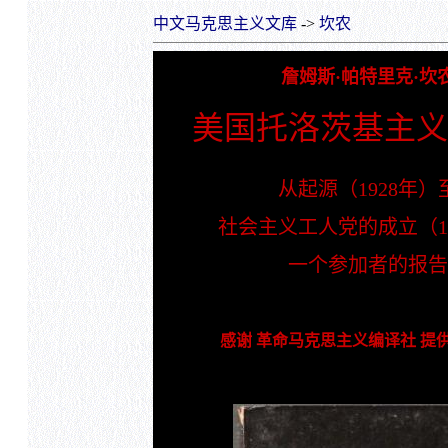
中文马克思主义文库
->
坎农
詹姆斯·帕特里克·坎
美国托洛茨基主
从起源（1928年）
社会主义工人党的成立（19
一个参加者的报
感谢 革命马克思主义编译社 提