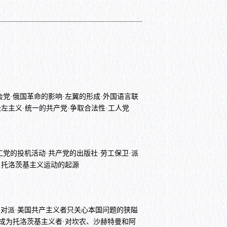
会党·俄国革命的影响·左翼的形成·外国语言联
极左主义·统一的共产党·争取合法性·工人党
工党的投机活动·共产党的出版社·劳工保卫·派
用·托洛茨基主义运动的起源
反对派·美国共产主义者只关心本国问题的狭隘
特成为托洛茨基主义者·对坎农、沙赫特曼和阿