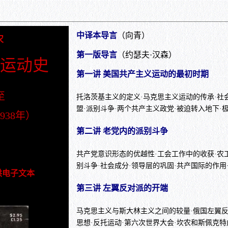
中译本导言
（向青）
农
第一版导言
（约瑟夫·汉森）
义运动史
第一讲 美国共产主义运动的最初时期
至
托洛茨基主义的定义·马克思主义运动的传承·社
盟·派别斗争·两个共产主义政党·被迫转入地下·
38年）
第二讲 老党内的派别斗争
告
共产党意识形态的优越性·工会工作中的收获·农
别斗争·社会成分·领导层的巩固·共产国际的作
供电子文本
第三讲 左翼反对派的开端
马克思主义与斯大林主义之间的较量·俄国左翼
思想·反托运动·第六次世界大会·坎农和斯佩克