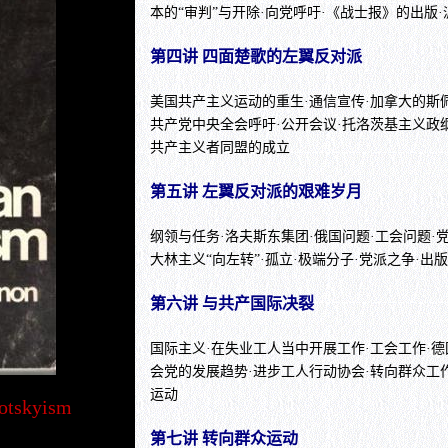
本的“审判”与开除·向党呼吁·《战士报》的出版
第四讲 四面楚歌的左翼反对派
美国共产主义运动的重生·通信宣传·加拿大的斯
共产党中央全会呼吁·公开会议·托洛茨基主义政
共产主义者同盟的成立
第五讲 左翼反对派的艰难岁月
纲领与任务·洛夫斯东集团·俄国问题·工会问题·
大林主义“向左转”·孤立·极端分子·党派之争·出
第六讲 与共产国际决裂
国际主义·在失业工人当中开展工作·工会工作·德
会党的发展趋势·进步工人行动协会·转向群众工
运动
rotskyism
第七讲 转向群众运动