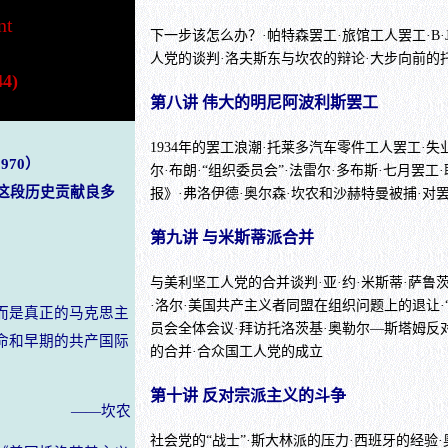
nt
下一步该怎么办？·帕特森罢工·旅馆工人罢工·B·
人党的谈判·洛夫斯东与坎农的辩论·大步向前的
44)
第八讲 伟大的明尼阿波利斯罢工
1934年的罢工浪潮·托莱多汽车零件工人罢工·
970）
尔·布朗·“组织委员会”·法雷尔·多布斯·七月罢工
这段历史贡献良多
报》·弗洛伊德·奥尔森·坎农和沙赫特曼被捕·对
第九讲 与米斯蒂派合并
与美利坚工人党的合并谈判·亚·约·米斯蒂·萨鲁茨基
·洛尔·美国共产主义者同盟在组织问题上的退让·
而是真正的马克思主
员会全体会议·拜访托洛茨基·奥勒尔—斯塔姆反对
命和早期的共产国际
的合并·合众国工人党的成立
第十讲 反对宗派主义的斗争
——坎农
社会党的“战士”·斯大林派的压力·西班牙的经验·