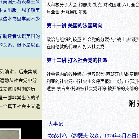
《美国托洛茨基主义
人积极分子大会·约瑟夫·扎克·财政困难·六月全会（
中文出版。想了解美
月全会·开除奥勒尔派
从这本书里学到不少
第十一讲 美国的法国转向
帮助读者认识美国的
政治与组织的较量·社会党的分裂·与“战士派”谈判
的关系，但不是以正
在阿伦敦的代理人·打入社会党
第十二讲 打入社会党的托派
系列演讲，后来集成
社会党内的各种倾向·世界形势·西班牙内战·莫斯
义运动从社会党中分
利亚的社会党·《社会主义呼声报》·《劳工行动》
遭禁·禁言令·托派被社会党开除·被开除的支部
成立这段时期的历
是一部非常出色的革
附
一个真正社会主义运
·
大事记
·
坎农小传（约瑟夫·汉森，1974年8月23日