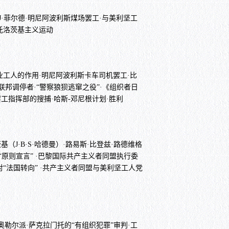
J·菲尔德·明尼阿波利斯煤场罢工·与美利坚工
托洛茨基主义运动
失业工人的作用·明尼阿波利斯卡车司机罢工·比
·联邦调停者·“警察狼狈逃窜之役”·《组织者日
罢工指挥部的搜捕·哈斯-邓尼根计划·胜利
（J·B·S·哈德曼）·路易斯·比登兹·路德维格
“原则宣言” ·巴黎国际共产主义者同盟执行委
“法国转向” ·共产主义者同盟与美利坚工人党
奥勒尔派·萨克拉门托的“有组织犯罪”审判·工