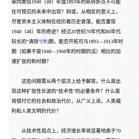
架内类似
1940
（
48
）年或
1893
年的新转折点不可能
在可预见的未来中出现？抑或，从相反的意义上，
尽管资本主义体制在经历着历史衰落，能否重现
1940
（
48
）年的奇迹？经过
20
世纪
70
年代和
80
年代
较长的“清除”
[
⑩
]
期，能否开拓可与
1893
—
1913
年时
期（如果不是
1948
—
1968
年的时期的话）相比的加
速扩张的新时期？
这些问题需从两个层次上给予解答。什么是出
现这种扩张性长波的“技术性”的必要条件？什么是
将偿付它的社会和政治代价，从广义上说，人类福
利和人类文明的代价？
从技术性观点上，经济增长率将显著地高于
70