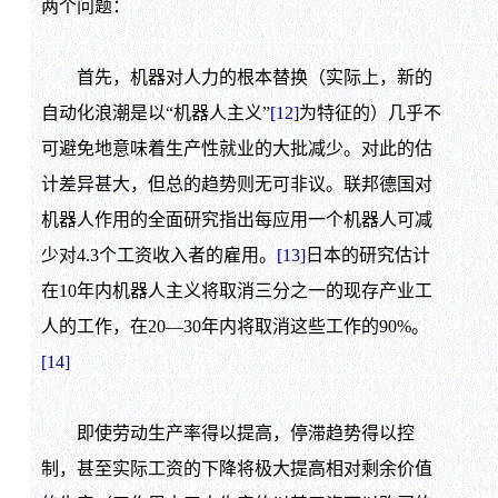
两个问题：
首先，机器对人力的根本替换（实际上，新的
自动化浪潮是以“机器人主义”
[12]
为特征的）几乎不
可避免地意味着生产性就业的大批减少。对此的估
计差异甚大，但总的趋势则无可非议。联邦德国对
机器人作用的全面研究指出每应用一个机器人可减
少对
4.3
个工资收入者的雇用。
[13]
日本的研究估计
在
10
年内机器人主义将取消三分之一的现存产业工
人的工作，在
20
—
30
年内将取消这些工作的
90%
。
[14]
即使劳动生产率得以提高，停滞趋势得以控
制，甚至实际工资的下降将极大提高相对剩余价值