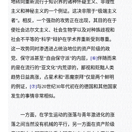
地转向重新流行于知识界的诸种怀疑主义、非理性
主义和神秘主义的一个例证。这决非限于“极端主义
者”。相反，一个强劲的攻势正在出现，其目的在于
使社会达尔文主义、社会生物学以及对种族歧视和
社会不平等的“科学”辩护在学术界重新受到尊重。
这一攻势同时渗透进占统治地位的资产阶级的政
党、保守派甚至“自由保守派”的内层，
[⑥]
伴随而来
的是在流行的“亚文化”内荒谬的，鄙视和贬黜人类
趋势日益高涨，占星术和“恶魔崇拜”仅是两个鲜明
的例证，
[⑦]
与
20
世纪
30
年代初在的德国和其他国家
发生的事情非常相似。
一方面，在学生运动的涨落与青年激进化的涨
落之间当然没有机械的平行，另一方面在资产阶级