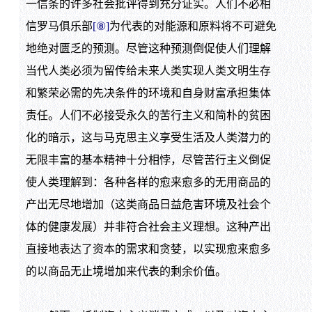
一信条的许多社会批评得到充分证实。人们不必相
信罗马俱乐部
[⑧]
为代表的对能源和原料将不可避免
地绝对匮乏的预测。尽管这种预测倒促使人们理解
当代人类必须为留传给未来人类实现人类文明生存
和繁荣必需的先决条件的环境和自身财富承担集体
责任。人们不必接受永久的苦行主义和简朴的贫困
化的暗示，这与马克思主义享受生活及人类潜力的
无限丰富的基本精神十分相悖，尽管苦行主义倒促
使人类理解到：各种各样的愈来愈多的无用商品的
产出无尽地增加（这类商品日益危害环境及社会个
体的健康发展）并非符合社会主义理想。这种产出
直接地表达了资本的需求和贪婪，以实现愈来愈多
的以商品无止境增加来代表的剩余价值。