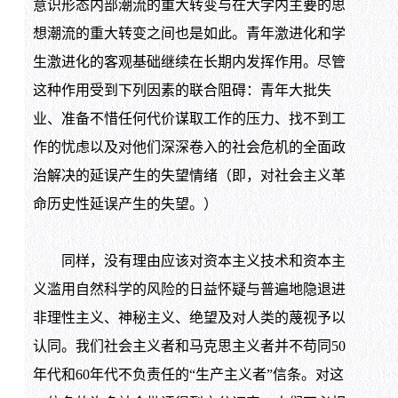
意识形态内部潮流的重大转变与在大学内主要的思
想潮流的重大转变之间也是如此。青年激进化和学
生激进化的客观基础继续在长期内发挥作用。尽管
这种作用受到下列因素的联合阻碍：青年大批失
业、准备不惜任何代价谋取工作的压力、找不到工
作的忧虑以及对他们深深卷入的社会危机的全面政
治解决的延误产生的失望情绪（即，对社会主义革
命历史性延误产生的失望。）
同样，没有理由应该对资本主义技术和资本主
义滥用自然科学的风险的日益怀疑与普遍地隐退进
非理性主义、神秘主义、绝望及对人类的蔑视予以
认同。我们社会主义者和马克思主义者并不苟同
50
年代和
60
年代不负责任的“生产主义者”信条。对这