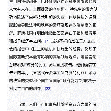
主自由将被剥夺。已经证明这点的资本家阶级代言
人大有人在。上面提及的查尔斯·卡特先生的发言明
确地陈述了由新技术引起的失业，伴以持续的通货
膨胀会导致法律和秩序的溃坏及现存政治制度的瓦
解。罗斯托同样明确地指出答案存在于福利经济学
和战争经济学之间。
[21]
最为不祥的是在三方委员
会的报告中《民主的危机》拼缀出的趋势，反映了
国际垄断资本最有影响的高层领导观点。这些言论
意味着对“过分的民主”发动直接攻击。他们确信在
未来的年月（显然代表资本主义制度的利益）采取
的决策的类型和帝国主义国家“政府能力”将取决于
对民主自由的剥夺。
[22]
当然，人们不可能事先排除劳资双方力量的决