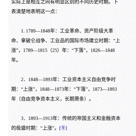
实际上是相互之间有明显区别的不同历史时期。下
表清楚地表明这一点：
1. 1789
—
1848
年：工业革命、资产阶级大革
命、拿破仑战争、工业品的国际市场建立时期：“上
涨”，
1789
—
1815
（
25
）年：“下落”，
1826
—
1848
年。
2
．
1848
—
1893
年：工业资本主义自由竞争时
期：“上涨”，
1848
—
1873
年：“下落”，
1873
—
1893
年（自由竞争资本主义，长期萧条）。
3
．
1893
—
1913
年：传统的帝国主义和金融资本
的极盛时期：“上涨”。
[
⑨
]