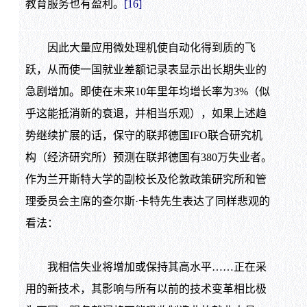
教育服务也有盈利。
[16]
因此大量应用微处理机使自动化得到质的飞
跃，从而使一国就业差额记录表显示出长期失业的
急剧增加。即使在未来
10
年里年均增长率为
3%
（似
乎这能抵消新的衰退，并相当乐观），如果上述趋
势继续扩展的话，保守的联邦德国
IFO
联合研究机
构（经济研究所）预测在联邦德国有
380
万失业者。
作为兰开斯特大学的副校长及伦敦政策研究所和管
理委员会主席的查尔斯·卡特先生表达了同样悲观的
看法：
我相信失业将增加或保持其高水平……正在采
用的新技术，其影响与所有以前的技术变革相比极