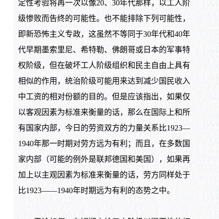
定性考验将再一次以像
20
、
30
年代那样，以工人阶
级惨败而告终的可能性。也不能排除下列可能性，
即新恐怖主义专政，这虽然不等同于
30
年代和
40
年
代早期墨索里尼、希特勒、佛朗哥或日本的军事特
权阶级，但在破坏工人阶级组织和民主自由上具有
相似的作用，统治阶级可能用来达到减少国民收入
中工资的相对份额的目的。但是应该指出，如果仅
以客观因素为标准来衡量的话，那么在国际上和所
有国家内部，今日的劳资双方的力量关系比
1923
—
1940
年那一时期对劳方远为有利；而且，在多数国
家内部（可能的例外是联邦德国和美国），如果再
加上以主观因素为标准来衡量的话，劳方同样处于
比
1923
——
1940
年时期远为有利的态势之中。