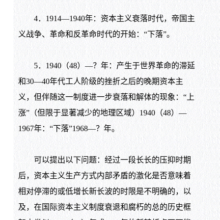
4
．
1914
—
1940
年：资本主义衰落时代，帝国主
义战争、革命和反革命时代的开始：“下落”。
5
．
1940
（
48
）—？年：产生于世界革命的滞延
和
30
—
40
年代工人阶级的挫折之后的晚期资本主
义，但伴随这一制度进一步衰落和解体的现象：“上
涨”（但限于显著减少的地理区域）
1940
（
48
）—
1967
年：“下落”
1968
—？年。
可以提出以下问题：经过一段长长的压抑时期
后，资本主义生产方式内部矛盾的激化是否意味着
相对停滞的或低增长新长波的时限是不明确的，以
及，在国际资本主义制度衰退和腐朽的总的历史框