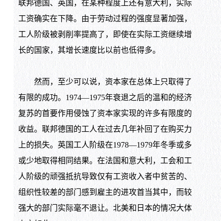
联邦德国、英国，在某种程度上还有意大利，实际
工资确实在下降。由于劳动过程的强度显著加强，
工人阶级被剥削率提高了，即使在实际工资继续增
长的国家，其增长速度比以前也低得多。
然而，至少可以说，资本家在总体上只取得了
有限的成功。
1974
—
1975
年衰退之后的温和的经济
复苏的首要作用侵蚀了资本家实现的许多有限度的
收益。联邦德国的工人在过去几年补回了在购买力
上的损失。英国工人阶级在
1978
—
1979
年冬季或多
或少地取得相同结果。在法国和意大利，工会和工
人阶级的顽强抵抗导致仅有工资收入者中贫苦的、
组织性较差的部门感到雇主的进攻首当其中，而较
强大的部门实际毫不退让。北美和日本的情况大体