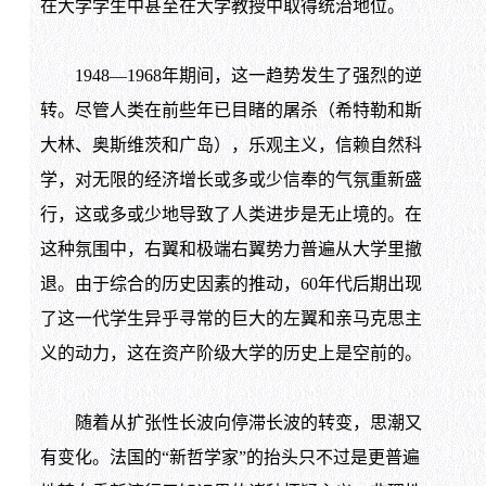
在大学学生中甚至在大学教授中取得统治地位。
1948
—
1968
年期间，这一趋势发生了强烈的逆
转。尽管人类在前些年已目睹的屠杀（希特勒和斯
大林、奥斯维茨和广岛），乐观主义，信赖自然科
学，对无限的经济增长或多或少信奉的气氛重新盛
行，这或多或少地导致了人类进步是无止境的。在
这种氛围中，右翼和极端右翼势力普遍从大学里撤
退。由于综合的历史因素的推动，
60
年代后期出现
了这一代学生异乎寻常的巨大的左翼和亲马克思主
义的动力，这在资产阶级大学的历史上是空前的。
随着从扩张性长波向停滞长波的转变，思潮又
有变化。法国的“新哲学家”的抬头只不过是更普遍